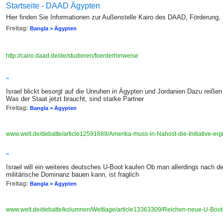
Startseite - DAAD Ägypten
Hier finden Sie Informationen zur Außenstelle Kairo des DAAD, Förderung,
Freitag:
Bangla > Ägypten
http://cairo.daad.de/de/studieren/foerderhinweise
"
Israel blickt besorgt auf die Unruhen in Ägypten und Jordanien Dazu reiße
Was der Staat jetzt braucht, sind starke Partner
Freitag:
Bangla > Ägypten
www.welt.de/debatte/article12591689/Amerika-muss-in-Nahost-die-Initiative-erg
"
Israel will ein weiteres deutsches U-Boot kaufen Ob man allerdings nach d
militärische Dominanz bauen kann, ist fraglich
Freitag:
Bangla > Ägypten
www.welt.de/debatte/kolumnen/Weltlage/article13363309/Reichen-neue-U-Boote