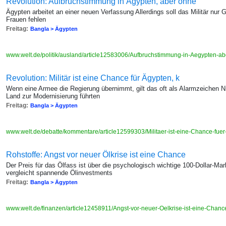
Revolution: Aufbruchstimmung in Ägypten, aber ohne
Ägypten arbeitet an einer neuen Verfassung Allerdings soll das Militär nur 
Frauen fehlen
Freitag:
Bangla > Ägypten
www.welt.de/politik/ausland/article12583006/Aufbruchstimmung-in-Aegypten-a
Revolution: Militär ist eine Chance für Ägypten, k
Wenn eine Armee die Regierung übernimmt, gilt das oft als Alarmzeichen Ni
Land zur Modernisierung führten
Freitag:
Bangla > Ägypten
www.welt.de/debatte/kommentare/article12599303/Militaer-ist-eine-Chance-fue
Rohstoffe: Angst vor neuer Ölkrise ist eine Chance
Der Preis für das Ölfass ist über die psychologisch wichtige 100-Dollar-M
vergleicht spannende Ölinvestments
Freitag:
Bangla > Ägypten
www.welt.de/finanzen/article12458911/Angst-vor-neuer-Oelkrise-ist-eine-Chanc