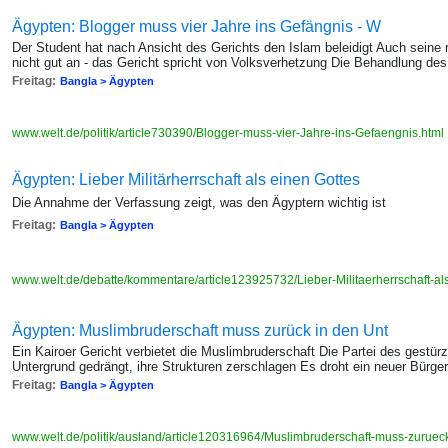
Ägypten: Blogger muss vier Jahre ins Gefängnis - W
Der Student hat nach Ansicht des Gerichts den Islam beleidigt Auch seine
nicht gut an - das Gericht spricht von Volksverhetzung Die Behandlung des
Freitag:
Bangla > Ägypten
www.welt.de/politik/article730390/Blogger-muss-vier-Jahre-ins-Gefaengnis.html
Ägypten: Lieber Militärherrschaft als einen Gottes
Die Annahme der Verfassung zeigt, was den Ägyptern wichtig ist
Freitag:
Bangla > Ägypten
www.welt.de/debatte/kommentare/article123925732/Lieber-Militaerherrschaft-al
Ägypten: Muslimbruderschaft muss zurück in den Unt
Ein Kairoer Gericht verbietet die Muslimbruderschaft Die Partei des gestür
Untergrund gedrängt, ihre Strukturen zerschlagen Es droht ein neuer Bürger
Freitag:
Bangla > Ägypten
www.welt.de/politik/ausland/article120316964/Muslimbruderschaft-muss-zuruec