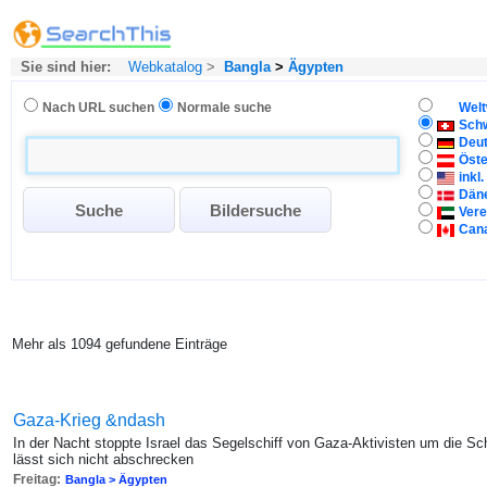
Sie sind hier:
Webkatalog
>
Bangla
>
Ägypten
Nach URL suchen
Normale suche
Welt
Sch
Deu
Öste
inkl
Dän
Vere
Can
Mehr als 1094 gefundene Einträge
Gaza-Krieg &ndash
In der Nacht stoppte Israel das Segelschiff von Gaza-Aktivisten um die 
lässt sich nicht abschrecken
Freitag:
Bangla > Ägypten