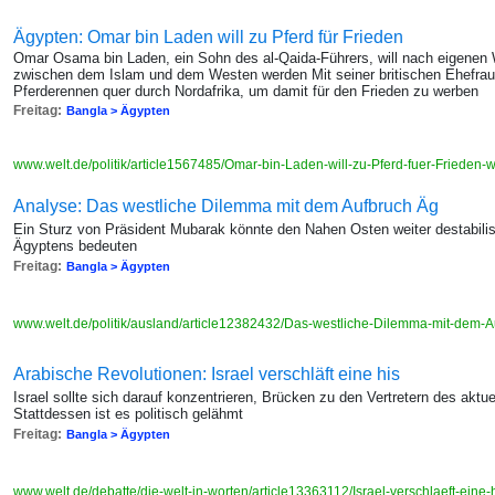
Ägypten: Omar bin Laden will zu Pferd für Frieden
Omar Osama bin Laden, ein Sohn des al-Qaida-Führers, will nach eigenen 
zwischen dem Islam und dem Westen werden Mit seiner britischen Ehefrau 
Pferderennen quer durch Nordafrika, um damit für den Frieden zu werben
Freitag:
Bangla > Ägypten
www.welt.de/politik/article1567485/Omar-bin-Laden-will-zu-Pferd-fuer-Frieden-
Analyse: Das westliche Dilemma mit dem Aufbruch Äg
Ein Sturz von Präsident Mubarak könnte den Nahen Osten weiter destabilisi
Ägyptens bedeuten
Freitag:
Bangla > Ägypten
www.welt.de/politik/ausland/article12382432/Das-westliche-Dilemma-mit-dem-
Arabische Revolutionen: Israel verschläft eine his
Israel sollte sich darauf konzentrieren, Brücken zu den Vertretern des akt
Stattdessen ist es politisch gelähmt
Freitag:
Bangla > Ägypten
www.welt.de/debatte/die-welt-in-worten/article13363112/Israel-verschlaeft-eine