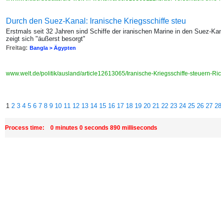
Durch den Suez-Kanal: Iranische Kriegsschiffe steu
Erstmals seit 32 Jahren sind Schiffe der iranischen Marine in den Suez-Kan
zeigt sich "äußerst besorgt"
Freitag:
Bangla > Ägypten
www.welt.de/politik/ausland/article12613065/Iranische-Kriegsschiffe-steuern-Ri
1
2
3
4
5
6
7
8
9
10
11
12
13
14
15
16
17
18
19
20
21
22
23
24
25
26
27
2
Process time: 0 minutes 0 seconds 890 milliseconds