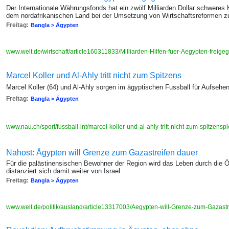
Der Internationale Währungsfonds hat ein zwölf Milliarden Dollar schweres
dem nordafrikanischen Land bei der Umsetzung von Wirtschaftsreformen z
Freitag:
Bangla > Ägypten
www.welt.de/wirtschaft/article160311833/Milliarden-Hilfen-fuer-Aegypten-freig
Marcel Koller und Al-Ahly tritt nicht zum Spitzens
Marcel Koller (64) und Al-Ahly sorgen im ägyptischen Fussball für Aufsehe
Freitag:
Bangla > Ägypten
www.nau.ch/sport/fussball-int/marcel-koller-und-al-ahly-tritt-nicht-zum-spitzen
Nahost: Ägypten will Grenze zum Gazastreifen dauer
Für die palästinensischen Bewohner der Region wird das Leben durch die Öf
distanziert sich damit weiter von Israel
Freitag:
Bangla > Ägypten
www.welt.de/politik/ausland/article13317003/Aegypten-will-Grenze-zum-Gazastr