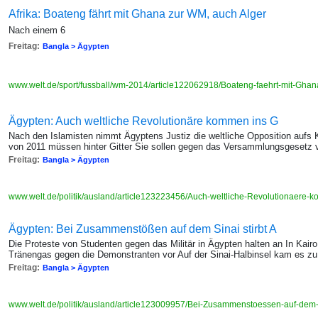
Afrika: Boateng fährt mit Ghana zur WM, auch Alger
Nach einem 6
Freitag:
Bangla > Ägypten
www.welt.de/sport/fussball/wm-2014/article122062918/Boateng-faehrt-mit-Gha
Ägypten: Auch weltliche Revolutionäre kommen ins G
Nach den Islamisten nimmt Ägyptens Justiz die weltliche Opposition aufs
von 2011 müssen hinter Gitter Sie sollen gegen das Versammlungsgesetz 
Freitag:
Bangla > Ägypten
www.welt.de/politik/ausland/article123223456/Auch-weltliche-Revolutionaere-
Ägypten: Bei Zusammenstößen auf dem Sinai stirbt A
Die Proteste von Studenten gegen das Militär in Ägypten halten an In Kairo 
Tränengas gegen die Demonstranten vor Auf der Sinai-Halbinsel kam es zu
Freitag:
Bangla > Ägypten
www.welt.de/politik/ausland/article123009957/Bei-Zusammenstoessen-auf-dem-S