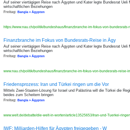
Auf seiner viertägigen Reise nach Ägypten und Kater legte Bundesrat Uel
wirtschaftlichen Beziehungen
Freitag:
Bangla > Ägypten
https://www.nau.ch/politik/bundeshaus/finanzbranche-im-fokus-von-bundesrats
Finanzbranche im Fokus von Bundesrats-Reise in Ägy
Auf seiner viertägigen Reise nach Ägypten und Kater legte Bundesrat Uel
wirtschaftlichen Beziehungen
Freitag:
Bangla > Ägypten
www.nau.ch/politik/bundeshaus/finanzbranche-im-fokus-von-bundesrats-reise-
Friedensprozess: Iran und Türkei ringen um die Vor
Mittels Zwei-Staaten-Lösung für Israel und Palästina will die Türkei die Regi
beides zum Scheitern bringen
Freitag:
Bangla > Ägypten
www.welt.de/debatte/die-welt-in-worten/article13525653/Iran-und-Tuerkei-ring
IWF: Milliarden-Hilfen für Ägypten freigegeben - W