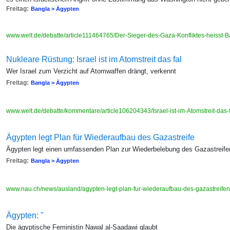
Freitag:
Bangla > Ägypten
www.welt.de/debatte/article111464765/Der-Sieger-des-Gaza-Konfliktes-heisst
Nukleare Rüstung: Israel ist im Atomstreit das fal
Wer Israel zum Verzicht auf Atomwaffen drängt, verkennt
Freitag:
Bangla > Ägypten
www.welt.de/debatte/kommentare/article106204343/Israel-ist-im-Atomstreit-das-
Ägypten legt Plan für Wiederaufbau des Gazastreife
Ägypten legt einen umfassenden Plan zur Wiederbelebung des Gazastreife
Freitag:
Bangla > Ägypten
www.nau.ch/news/ausland/agypten-legt-plan-fur-wiederaufbau-des-gazastreif
Ägypten: "
Die ägyptische Feministin Nawal al-Saadawi glaubt