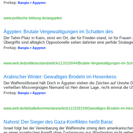
Freitag:
Bangla > Ägypten
www.politische-bildung.de/aegypten
Ägypten: Brutale Vergewaltigungen im Schatten des
Der Tahrir-Platz in Kairo, einst ein Ort, der für Frieden stand, ist für Fr
Übergriffe sind alltäglich Oppostionelle sehen dahinter eine perfide Strategi
Freitag:
Bangla > Ägypten
www.welt.de/politik/ausland/article113310044/Brutale-Vergewaltigungen-im-Scha
Arabischer Winter: Gewaltiges Brodeln im Hexenkess
Der Waffenstillstand hält Doch in Ägypten stehen die Zeichen auf Unruhe 
verheißen Missvergnügen Niemand ist Herr dieser Lage, nicht einmal die 
Freitag:
Bangla > Ägypten
www.welt.de/debatte/kommentare/article111529159/Gewaltiges-Brodeln-im-He
Nahost: Der Sieger des Gaza-Konfliktes heißt Barac
Israel folgt bei der Vereinbarung der Waffenruhe streng dem amerikanische
es einen israelischen Angriff ohne Zustimmung aus Washington nicht gebe