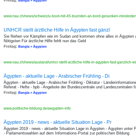
Freitag:
Bangla > Ägypten
www.nau.ch/news/schweiz/u-boot-mit-45-touristen-an-bord-gesunken-mindeste
UNHCR stellt ärztliche Hilfe in Ägypten fast gänzl
Sie fliehen vor Kämpfen wie im Sudan und kommen ohne alles in Ägypten 
Nötigsten Für ärztliche Hilfe fehlt nun das Geld
Freitag:
Bangla > Ägypten
www.nau.ch/news/ausland/unhcr-stellt-arztliche-hilfe-in-agypten-fast-ganzlich
Ägypten - aktuelle Lage - Arabischer Frühling - Di
Ägypten - aktuelle Lage - Arabischer Frühling - Diktatur - Länderinformatione
Referat - Hefte - bpb - Angebote der Bundeszentrale und Landeszentralen fü
Freitag:
Bangla > Ägypten
www.politische-bildung.de/aegypten-info
Ägypten 2019 - news - aktuelle Situation Lage - Pr
Ägypten 2019 - news - aktuelle Situation Lage in Ägypten - Ägypten unter P
- Parlamentswahlen auf dem Informations-Portal zur politischen Bildung