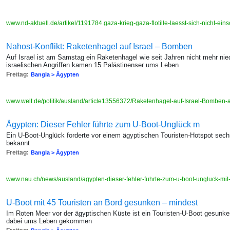
www.nd-aktuell.de/artikel/1191784.gaza-krieg-gaza-flotille-laesst-sich-nicht-ei
Nahost-Konflikt: Raketenhagel auf Israel – Bomben
Auf Israel ist am Samstag ein Raketenhagel wie seit Jahren nicht mehr nie
israelischen Angriffen kamen 15 Palästinenser ums Leben
Freitag:
Bangla > Ägypten
www.welt.de/politik/ausland/article13556372/Raketenhagel-auf-Israel-Bomben-
Ägypten: Dieser Fehler führte zum U-Boot-Unglück m
Ein U-Boot-Unglück forderte vor einem ägyptischen Touristen-Hotspot sech
bekannt
Freitag:
Bangla > Ägypten
www.nau.ch/news/ausland/agypten-dieser-fehler-fuhrte-zum-u-boot-ungluck-mi
U-Boot mit 45 Touristen an Bord gesunken – mindest
Im Roten Meer vor der ägyptischen Küste ist ein Touristen-U-Boot gesun
dabei ums Leben gekommen