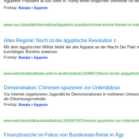
Ägyptens Präsident al-Sisi sieht in Trump einen möglichen Vermittler für d
Freitag:
Bangla > Ägypten
www.nau.ch/politik/international/agyptens-prasident-trump-konnte-frieden-in-na
Altes Regime: Noch ist die ägyptische Revolution z
Mit dem ägyptischen Militär bleibt der alte Apparat an der Macht Der Pakt
kurzlebiges Bündnis erweisen
Freitag:
Bangla > Ägypten
www.welt.de/debatte/die-welt-in-worten/article12699675/Noch-ist-die-aegyptisc
Demonstration: Chinesen spazieren zur Unterstützun
Via Internet organisieren Jugendliche Demonstrationen in mehreren chinesi
als Erkennungsmelodie
Freitag:
Bangla > Ägypten
www.welt.de/politik/ausland/article12600978/Chinesen-spazieren-zur-Unterstue
Finanzbranche im Fokus von Bundesrats-Reise in Ägy