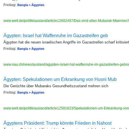
Freitag:
Bangla > Ägypten
www.welt.de/politik/ausland/article12602497/Das-sind-alles-Mubarak-Maenner.
Ägypten: Israel hat Waffenruhe im Gazastreifen geb
Ägypten hat die neuen israelischen Angriffe im Gazastreifen scharf kritisier
Freitag:
Bangla > Ägypten
www.nau.ch/news/ausland/agypten-israel-hat-waffenruhe-im-gazastreifen-ge
Ägypten: Spekulationen um Erkrankung von Husni Mub
Die Gerüchte über Mubaraks Gesundheitszustand mehren sich
Freitag:
Bangla > Ägypten
www.welt.de/politik/ausland/article12581623/Spekulationen-um-Erkrankung-vo
Ägyptens Präsident: Trump könnte Frieden in Nahost