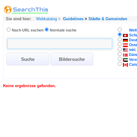
Sie sind hier:
Webkatalog
>
Guidelines
>
Städte & Gemeinden
Nach URL suchen
Normale suche
Welt
Sch
Deu
Öste
inkl
Dän
Vere
Can
Keine ergebnisse gefunden.