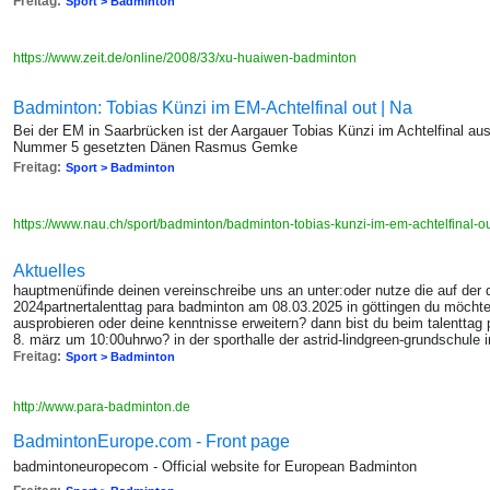
Freitag:
Sport > Badminton
https://www.zeit.de/online/2008/33/xu-huaiwen-badminton
Badminton: Tobias Künzi im EM-Achtelfinal out | Na
Bei der EM in Saarbrücken ist der Aargauer Tobias Künzi im Achtelfinal au
Nummer 5 gesetzten Dänen Rasmus Gemke
Freitag:
Sport > Badminton
https://www.nau.ch/sport/badminton/badminton-tobias-kunzi-im-em-achtelfinal
Aktuelles
hauptmenüfinde deinen vereinschreibe uns an unter:oder nutze die auf der d
2024partnertalenttag para badminton am 08.03.2025 in göttingen du möchte
ausprobieren oder deine kenntnisse erweitern? dann bist du beim talenttag
8. märz um 10:00uhrwo? in der sporthalle der astrid-lindgreen-grundschule i
Freitag:
Sport > Badminton
http://www.para-badminton.de
BadmintonEurope.com - Front page
badmintoneuropecom - Official website for European Badminton