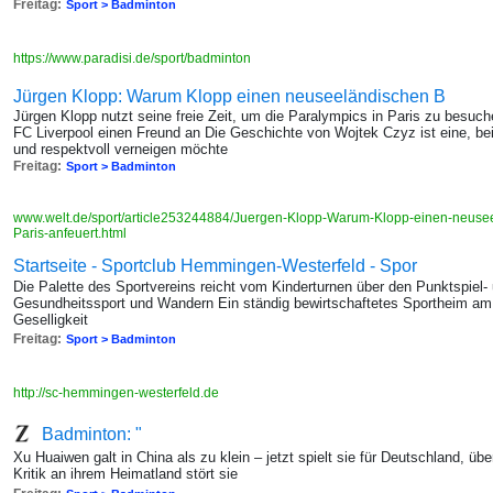
Freitag:
Sport > Badminton
https://www.paradisi.de/sport/badminton
Jürgen Klopp: Warum Klopp einen neuseeländischen B
Jürgen Klopp nutzt seine freie Zeit, um die Paralympics in Paris zu besuche
FC Liverpool einen Freund an Die Geschichte von Wojtek Czyz ist eine, bei
und respektvoll verneigen möchte
Freitag:
Sport > Badminton
www.welt.de/sport/article253244884/Juergen-Klopp-Warum-Klopp-einen-neusee
Paris-anfeuert.html
Startseite - Sportclub Hemmingen-Westerfeld - Spor
Die Palette des Sportvereins reicht vom Kinderturnen über den Punktspiel-
Gesundheitssport und Wandern Ein ständig bewirtschaftetes Sportheim am 
Geselligkeit
Freitag:
Sport > Badminton
http://sc-hemmingen-westerfeld.de
Badminton: "
Xu Huaiwen galt in China als zu klein – jetzt spielt sie für Deutschland, üb
Kritik an ihrem Heimatland stört sie