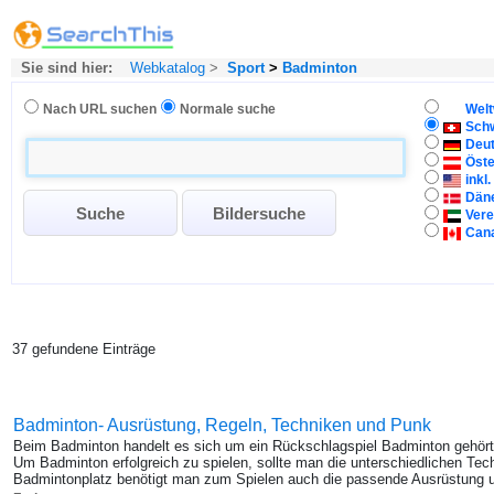
Sie sind hier:
Webkatalog
>
Sport
>
Badminton
Nach URL suchen
Normale suche
Welt
Sch
Deu
Öste
inkl
Dän
Vere
Can
37 gefundene Einträge
Badminton- Ausrüstung, Regeln, Techniken und Punk
Beim Badminton handelt es sich um ein Rückschlagspiel Badminton gehört 
Um Badminton erfolgreich zu spielen, sollte man die unterschiedlichen T
Badmintonplatz benötigt man zum Spielen auch die passende Ausrüstung u