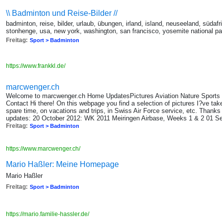
\\ Badminton und Reise-Bilder //
badminton, reise, bilder, urlaub, übungen, irland, island, neuseeland, südaf
stonhenge, usa, new york, washington, san francisco, yosemite national pa
Freitag:
Sport > Badminton
https://www.frankkl.de/
marcwenger.ch
Welcome to marcwenger.ch Home UpdatesPictures Aviation Nature Sport
Contact Hi there! On this webpage you find a selection of pictures I?ve ta
spare time, on vacations and trips, in Swiss Air Force service, etc. Thanks 
updates: 20 October 2012: WK 2011 Meiringen Airbase, Weeks 1 & 2 01 S
Freitag:
Sport > Badminton
https://www.marcwenger.ch/
Mario Haßler: Meine Homepage
Mario Haßler
Freitag:
Sport > Badminton
https://mario.familie-hassler.de/