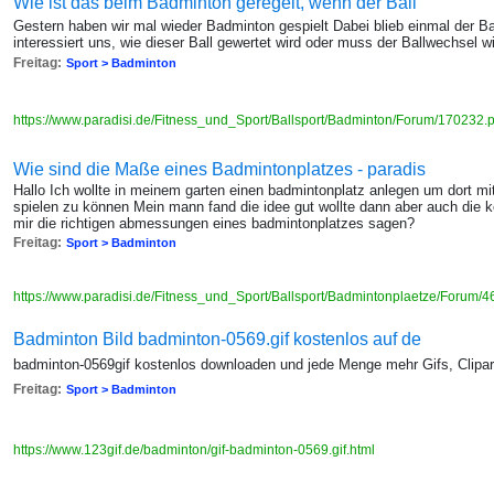
Wie ist das beim Badminton geregelt, wenn der Ball
Gestern haben wir mal wieder Badminton gespielt Dabei blieb einmal der B
interessiert uns, wie dieser Ball gewertet wird oder muss der Ballwechsel w
Freitag:
Sport > Badminton
https://www.paradisi.de/Fitness_und_Sport/Ballsport/Badminton/Forum/170232
Wie sind die Maße eines Badmintonplatzes - paradis
Hallo Ich wollte in meinem garten einen badmintonplatz anlegen um dort mi
spielen zu können Mein mann fand die idee gut wollte dann aber auch die
mir die richtigen abmessungen eines badmintonplatzes sagen?
Freitag:
Sport > Badminton
https://www.paradisi.de/Fitness_und_Sport/Ballsport/Badmintonplaetze/Forum/
Badminton Bild badminton-0569.gif kostenlos auf de
badminton-0569gif kostenlos downloaden und jede Menge mehr Gifs, Clipar
Freitag:
Sport > Badminton
https://www.123gif.de/badminton/gif-badminton-0569.gif.html