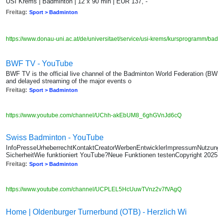
USI Krems | Badminton | 12 x 90 min | EUR 137, -
Freitag:
Sport > Badminton
https://www.donau-uni.ac.at/de/universitaet/service/usi-krems/kursprogramm/ba
BWF TV - YouTube
BWF TV is the official live channel of the Badminton World Federation (BWF
and delayed streaming of the major events o
Freitag:
Sport > Badminton
https://www.youtube.com/channel/UChh-akEbUM8_6ghGVnJd6cQ
Swiss Badminton - YouTube
InfoPresseUrheberrechtKontaktCreatorWerbenEntwicklerImpressumNutzun
SicherheitWie funktioniert YouTube?Neue Funktionen testenCopyright 202
Freitag:
Sport > Badminton
https://www.youtube.com/channel/UCPLEL5HcUuwTVnz2v7fVAgQ
Home | Oldenburger Turnerbund (OTB) - Herzlich Wi