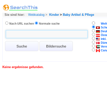
Sie sind hier:
Webkatalog
>
Kinder
>
Baby Artikel & Pflege
Nach URL suchen
Normale suche
Welt
Sch
Deu
Öste
inkl
Dän
Vere
Can
Keine ergebnisse gefunden.