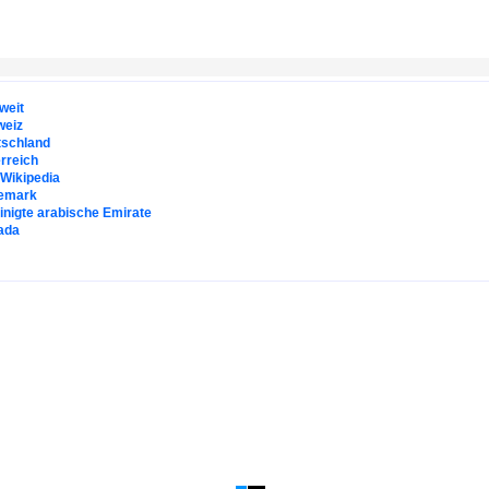
weit
weiz
tschland
rreich
. Wikipedia
emark
inigte arabische Emirate
ada