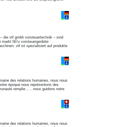
 – die vtf gmbh vorsteuertechnik – sind
n markt fã¼r vorsteuergerã¤te
hinen. vtf ist spezialisiert auf produkte
omaine des relations humaines, nous nous
notre époque.nous représentons des
unauté remplie.......nous guidons notre
omaine des relations humaines, nous nous