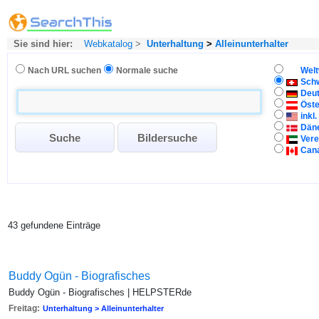
Sie sind hier:
Webkatalog
>
Unterhaltung
>
Alleinunterhalter
Nach URL suchen
Normale suche
Welt
Sch
Deu
Öste
inkl
Dän
Vere
Can
43 gefundene Einträge
Buddy Ogün - Biografisches
Buddy Ogün - Biografisches | HELPSTERde
Freitag:
Unterhaltung > Alleinunterhalter