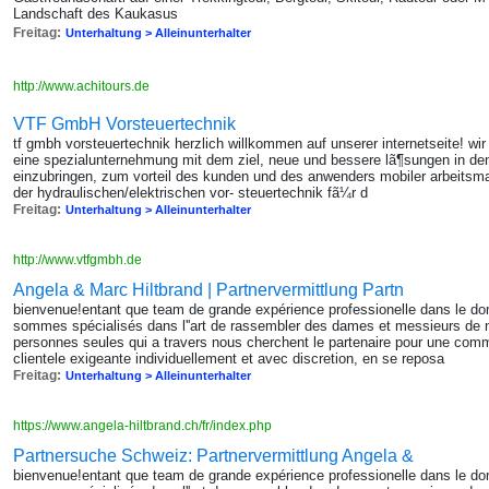
Landschaft des Kaukasus
Freitag:
Unterhaltung > Alleinunterhalter
http://www.achitours.de
VTF GmbH Vorsteuertechnik
tf gmbh vorsteuertechnik herzlich willkommen auf unserer internetseite! wir
eine spezialunternehmung mit dem ziel, neue und bessere lã¶sungen in de
einzubringen, zum vorteil des kunden und des anwenders mobiler arbeitsmasc
der hydraulischen/elektrischen vor- steuertechnik fã¼r d
Freitag:
Unterhaltung > Alleinunterhalter
http://www.vtfgmbh.de
Angela & Marc Hiltbrand | Partnervermittlung Partn
bienvenue!entant que team de grande expérience professionelle dans le d
sommes spécialisés dans l''art de rassembler des dames et messieurs de 
personnes seules qui a travers nous cherchent le partenaire pour une comm
clientele exigeante individuellement et avec discretion, en se reposa
Freitag:
Unterhaltung > Alleinunterhalter
https://www.angela-hiltbrand.ch/fr/index.php
Partnersuche Schweiz: Partnervermittlung Angela &
bienvenue!entant que team de grande expérience professionelle dans le d