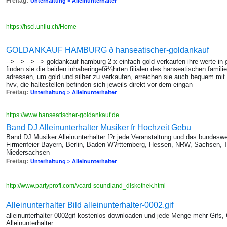
Freitag:
Unterhaltung > Alleinunterhalter
https://hscl.unilu.ch/Home
GOLDANKAUF HAMBURG ð hanseatischer-goldankauf
--> --> --> --> goldankauf hamburg 2 x einfach gold verkaufen ihre werte i
finden sie die beiden inhaberingefã¼hrten filialen des hanseatischen famil
adressen, um gold und silber zu verkaufen, erreichen sie auch bequem mit 
hvv, die haltestellen befinden sich jeweils direkt vor dem eingan
Freitag:
Unterhaltung > Alleinunterhalter
https://www.hanseatischer-goldankauf.de
Band DJ Alleinunterhalter Musiker fr Hochzeit Gebu
Band DJ Musiker Alleinunterhalter f?r jede Veranstaltung und das bundeswe
Firmenfeier Bayern, Berlin, Baden W?rttemberg, Hessen, NRW, Sachsen, T
Niedersachsen
Freitag:
Unterhaltung > Alleinunterhalter
http://www.partyprofi.com/vcard-soundland_diskothek.html
Alleinunterhalter Bild alleinunterhalter-0002.gif
alleinunterhalter-0002gif kostenlos downloaden und jede Menge mehr Gifs, 
Alleinunterhalter