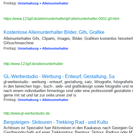
Freitag:
Unterhaltung > Alleinunterhalter
https://www.123gif.de/alleinunterhalter/gif-alleinunterhalter-0002.gif.html
Kostenlose Alleinunterhalter Bilder, Gifs, Grafike
Alleinunterhalter Gifs, Cliparts, Images, Bilder, Grafiken kostenlos herunter
Gifsuchmaschine
Freitag:
Unterhaltung > Alleinunterhalter
http://www.123gif.de/alleinunterhalter
GL-Werbestudio - Werbung - Entwurf, Gestaltung, Sa
gl-werbestudio - werbung - entwurf, gestaltung, satz, lithografie, fotografieh
in den bereichen logo-, buch-, web- und grafikdesign sowie fotografie und re
nach einem individuellen firmenlogo sind oder eine professionell gestaltete 
gerne mit rat und tat zur seite.unser ziel is
Freitag:
Unterhaltung > Alleinunterhalter
http://www.gl-werbestudio.de
Bergsteigen- Skitouren - Trekking Rad - und Kultu
Achitours ist Spezialist fuer Aktivreisen in den Kaukasus nach Georgien G
Gastfreundschafti auf einer Trekkingtour, Bergtour, Skitour, Radtour oder 