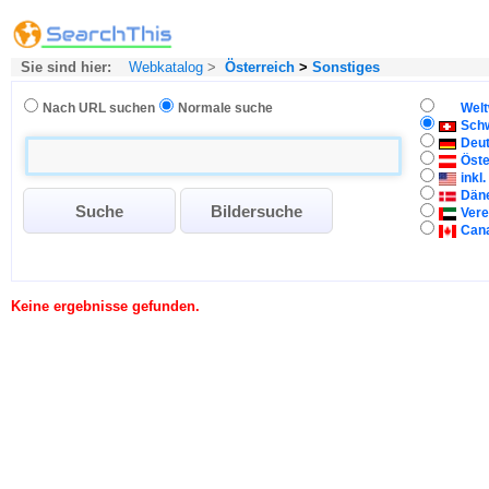
Sie sind hier:
Webkatalog
>
Österreich
>
Sonstiges
Nach URL suchen
Normale suche
Welt
Sch
Deu
Öste
inkl
Dän
Vere
Can
Keine ergebnisse gefunden.