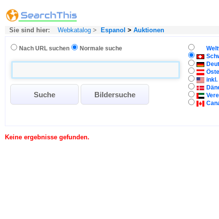
Sie sind hier:
Webkatalog
>
Espanol
>
Auktionen
Nach URL suchen
Normale suche
Welt
Sch
Deu
Öste
inkl
Dän
Vere
Can
Keine ergebnisse gefunden.