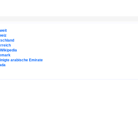
weit
weiz
tschland
rreich
. Wikipedia
emark
inigte arabische Emirate
ada