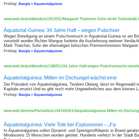
Freitag:
Bangla > Äquatorialguinea
www.welt.de/politik/article1853552/Margaret-Thatchers-Sohn-droht-Todesstrafe
Äquatorial-Guinea: 34 Jahre Haft – wegen Putschver
Wegen Beteiligung an einem Putschversuch in Äquatorial-Guinea ist ein Br
verurteilt worden Richter Mangue forderte die Auslieferung weiterer Verdäch
Mark Thatcher, Sohn der ehemaligen britischen Premierministerin Margaret
Freitag:
Bangla > Äquatorialguinea
www.welt.de/politik/article2188551/34-Jahre-Haft-wegen-Putschversuchs-verurte
Äquatorialguinea: Mitten im Dschungel wächst eine
Der Präsident von Äquatorialguinea, Teodoro Obiang, lässt im Regenwald ein
Kapitale ersetzt Und es gibt noch mehr Ungewöhnliches aus dem kleinen La
Freitag:
Bangla > Äquatorialguinea
www.welt.de/reise/Fern/article194349301/Aequatorialguinea-Mitten-im-Dschun
Äquatorialguinea: Viele Tote bei Explosionen – „Fa
In Äquatorialguinea sollen Dynamit- und Sprengstoffdepots in Brand gerat
Mindestens 15 Menschen wurden getötet, Hunderte verletzt In der Stadt Bata