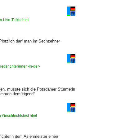
-Live-Ticker.html
Plötzlich darf man im Sechzehner
edsrichterinnen-in-der-
en, musste sich die Potsdamer Stürmerin
kommen demütigend“
n-Geschlechtstest.html
richterin dem Asienmeister einen