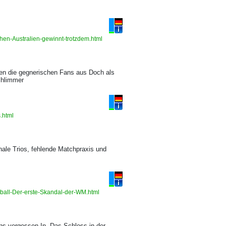
hen-Australien-gewinnt-trotzdem.html
sten die gegnerischen Fans aus Doch als
schlimmer
s.html
nale Trios, fehlende Matchpraxis und
sball-Der-erste-Skandal-der-WM.html
ns vergessen In „Das Schloss in der