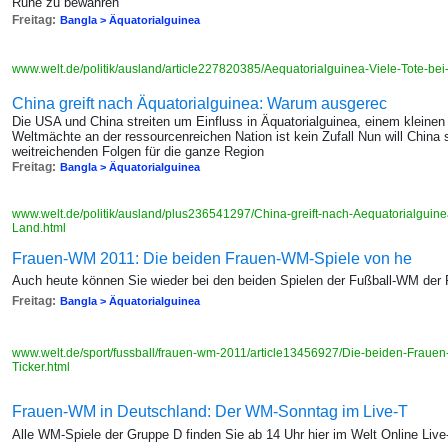
Ruhe zu bewahren
Freitag:
Bangla > Äquatorialguinea
www.welt.de/politik/ausland/article227820385/Aequatorialguinea-Viele-Tote-bei
China greift nach Äquatorialguinea: Warum ausgerec
Die USA und China streiten um Einfluss in Äquatorialguinea, einem kleinen 
Weltmächte an der ressourcenreichen Nation ist kein Zufall Nun will China
weitreichenden Folgen für die ganze Region
Freitag:
Bangla > Äquatorialguinea
www.welt.de/politik/ausland/plus236541297/China-greift-nach-Aequatorialguin
Land.html
Frauen-WM 2011: Die beiden Frauen-WM-Spiele von he
Auch heute können Sie wieder bei den beiden Spielen der Fußball-WM der Fr
Freitag:
Bangla > Äquatorialguinea
www.welt.de/sport/fussball/frauen-wm-2011/article13456927/Die-beiden-Fraue
Ticker.html
Frauen-WM in Deutschland: Der WM-Sonntag im Live-T
Alle WM-Spiele der Gruppe D finden Sie ab 14 Uhr hier im Welt Online Live