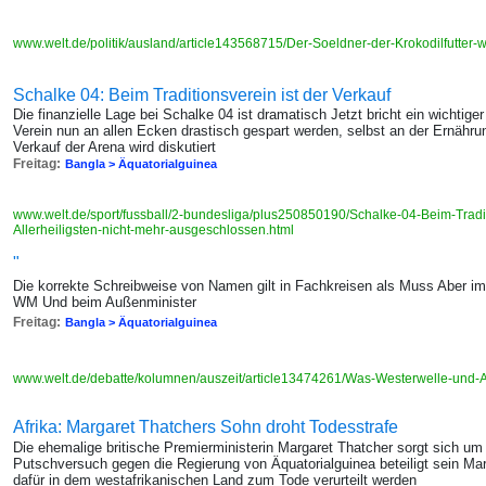
www.welt.de/politik/ausland/article143568715/Der-Soeldner-der-Krokodilfutter-w
Schalke 04: Beim Traditionsverein ist der Verkauf
Die finanzielle Lage bei Schalke 04 ist dramatisch Jetzt bricht ein wichti
Verein nun an allen Ecken drastisch gespart werden, selbst an der Ernähr
Verkauf der Arena wird diskutiert
Freitag:
Bangla > Äquatorialguinea
www.welt.de/sport/fussball/2-bundesliga/plus250850190/Schalke-04-Beim-Tradit
Allerheiligsten-nicht-mehr-ausgeschlossen.html
"
Die korrekte Schreibweise von Namen gilt in Fachkreisen als Muss Aber im
WM Und beim Außenminister
Freitag:
Bangla > Äquatorialguinea
www.welt.de/debatte/kolumnen/auszeit/article13474261/Was-Westerwelle-un
Afrika: Margaret Thatchers Sohn droht Todesstrafe
Die ehemalige britische Premierministerin Margaret Thatcher sorgt sich um
Putschversuch gegen die Regierung von Äquatorialguinea beteiligt sein Mark
dafür in dem westafrikanischen Land zum Tode verurteilt werden