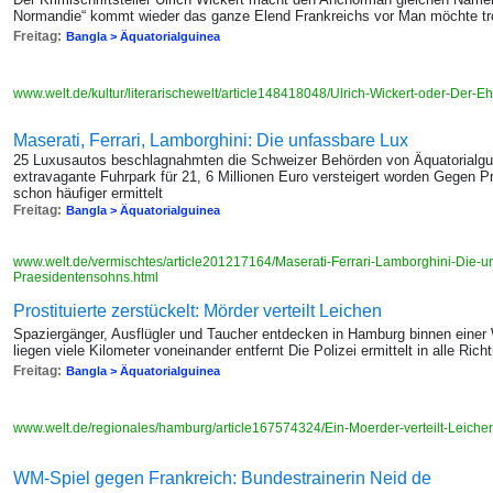
Normandie“ kommt wieder das ganze Elend Frankreichs vor Man möchte t
Freitag:
Bangla > Äquatorialguinea
www.welt.de/kultur/literarischewelt/article148418048/Ulrich-Wickert-oder-Der-Eh
Maserati, Ferrari, Lamborghini: Die unfassbare Lux
25 Luxusautos beschlagnahmten die Schweizer Behörden von Äquatorialgui
extravagante Fuhrpark für 21, 6 Millionen Euro versteigert worden Gegen 
schon häufiger ermittelt
Freitag:
Bangla > Äquatorialguinea
www.welt.de/vermischtes/article201217164/Maserati-Ferrari-Lamborghini-Die-
Praesidentensohns.html
Prostituierte zerstückelt: Mörder verteilt Leichen
Spaziergänger, Ausflügler und Taucher entdecken in Hamburg binnen einer
liegen viele Kilometer voneinander entfernt Die Polizei ermittelt in alle Ric
Freitag:
Bangla > Äquatorialguinea
www.welt.de/regionales/hamburg/article167574324/Ein-Moerder-verteilt-Leiche
WM-Spiel gegen Frankreich: Bundestrainerin Neid de