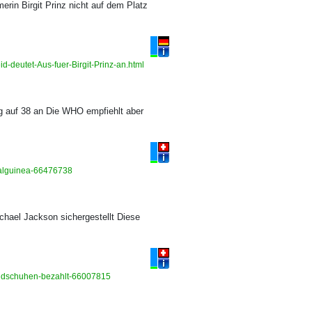
rin Birgit Prinz nicht auf dem Platz
d-deutet-Aus-fuer-Birgit-Prinz-an.html
eg auf 38 an Die WHO empfiehlt aber
rialguinea-66476738
hael Jackson sichergestellt Diese
andschuhen-bezahlt-66007815