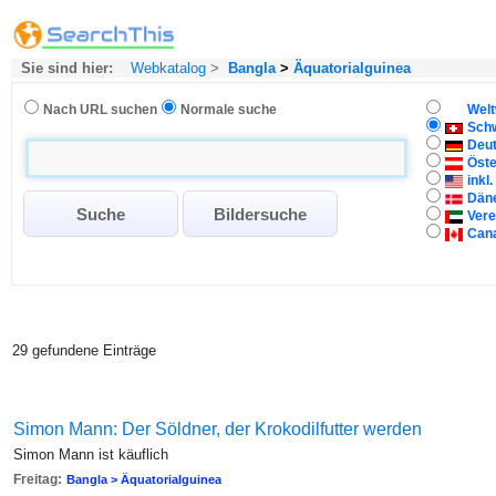
Sie sind hier:
Webkatalog
>
Bangla
>
Äquatorialguinea
Nach URL suchen
Normale suche
Welt
Sch
Deu
Öste
inkl
Dän
Vere
Can
29 gefundene Einträge
Simon Mann: Der Söldner, der Krokodilfutter werden
Simon Mann ist käuflich
Freitag:
Bangla > Äquatorialguinea