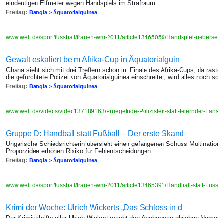
eindeutigen Elfmeter wegen Handspiels im Strafraum
Freitag:
Bangla > Äquatorialguinea
www.welt.de/sport/fussball/frauen-wm-2011/article13465059/Handspiel-ueberse
Gewalt eskaliert beim Afrika-Cup in Äquatorialguin
Ghana sieht sich mit drei Treffern schon im Finale des Afrika-Cups, da ra
die gefürchtete Polizei von Äquatorialguinea einschreitet, wird alles noch 
Freitag:
Bangla > Äquatorialguinea
www.welt.de/videos/video137189163/Pruegelnde-Polizisten-statt-feiernder-Fan
Gruppe D: Handball statt Fußball – Der erste Skand
Ungarische Schiedsrichterin übersieht einen gefangenen Schuss Multinatio
Proporzidee erhöhen Risiko für Fehlentscheidungen
Freitag:
Bangla > Äquatorialguinea
www.welt.de/sport/fussball/frauen-wm-2011/article13465391/Handball-statt-Fus
Krimi der Woche: Ulrich Wickerts „Das Schloss in d
Der Krimischriftsteller Ulrich Wickert macht den Anchorman gleichen Name