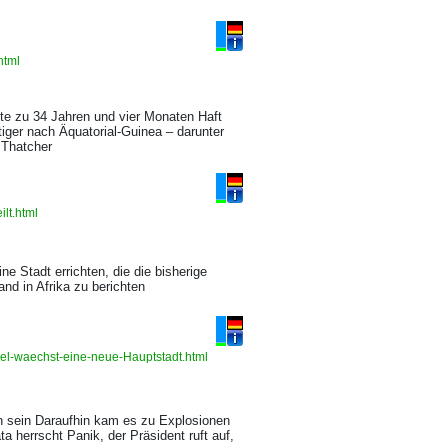
.html
ite zu 34 Jahren und vier Monaten Haft
tiger nach Äquatorial-Guinea – darunter
 Thatcher
ilt.html
e Stadt errichten, die die bisherige
nd in Afrika zu berichten
gel-waechst-eine-neue-Hauptstadt.html
en sein Daraufhin kam es zu Explosionen
 herrscht Panik, der Präsident ruft auf,