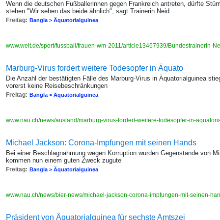
Wenn die deutschen Fußballerinnen gegen Frankreich antreten, dürfte Stürme
stehen "Wir sehen das beide ähnlich", sagt Trainerin Neid
Freitag:
Bangla > Äquatorialguinea
www.welt.de/sport/fussball/frauen-wm-2011/article13467939/Bundestrainerin-Nei
Marburg-Virus fordert weitere Todesopfer in Äquato
Die Anzahl der bestätigten Fälle des Marburg-Virus in Äquatorialguinea sti
vorerst keine Reisebeschränkungen
Freitag:
Bangla > Äquatorialguinea
www.nau.ch/news/ausland/marburg-virus-fordert-weitere-todesopfer-in-aquato
Michael Jackson: Corona-Impfungen mit seinen Hands
Bei einer Beschlagnahmung wegen Korruption wurden Gegenstände von Mic
kommen nun einem guten Zweck zugute
Freitag:
Bangla > Äquatorialguinea
www.nau.ch/news/bier-news/michael-jackson-corona-impfungen-mit-seinen-h
Präsident von Äquatorialguinea für sechste Amtszei