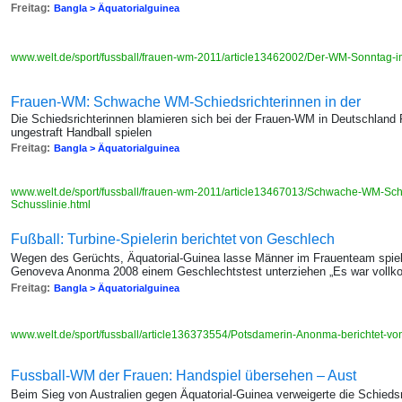
Freitag:
Bangla > Äquatorialguinea
www.welt.de/sport/fussball/frauen-wm-2011/article13462002/Der-WM-Sonntag-im
Frauen-WM: Schwache WM-Schiedsrichterinnen in der
Die Schiedsrichterinnen blamieren sich bei der Frauen-WM in Deutschland 
ungestraft Handball spielen
Freitag:
Bangla > Äquatorialguinea
www.welt.de/sport/fussball/frauen-wm-2011/article13467013/Schwache-WM-Schi
Schusslinie.html
Fußball: Turbine-Spielerin berichtet von Geschlech
Wegen des Gerüchts, Äquatorial-Guinea lasse Männer im Frauenteam spiel
Genoveva Anonma 2008 einem Geschlechtstest unterziehen „Es war voll
Freitag:
Bangla > Äquatorialguinea
www.welt.de/sport/fussball/article136373554/Potsdamerin-Anonma-berichtet-vo
Fussball-WM der Frauen: Handspiel übersehen – Aust
Beim Sieg von Australien gegen Äquatorial-Guinea verweigerte die Schieds