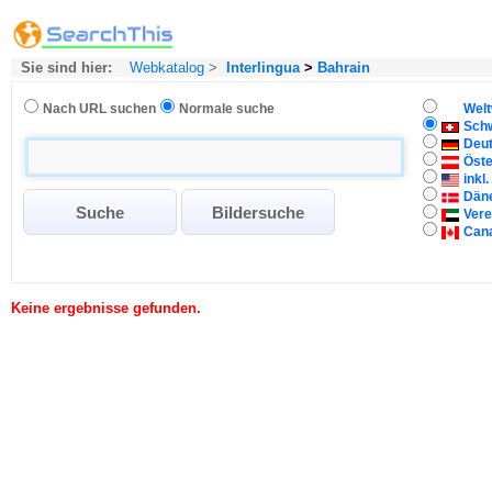
Sie sind hier:
Webkatalog
>
Interlingua
>
Bahrain
Nach URL suchen
Normale suche
Welt
Sch
Deu
Öste
inkl
Dän
Vere
Can
Keine ergebnisse gefunden.