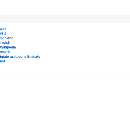
weit
weiz
tschland
rreich
. Wikipedia
emark
inigte arabische Emirate
ada