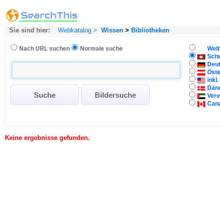
Sie sind hier:
Webkatalog
>
Wissen
>
Bibliotheken
Nach URL suchen
Normale suche
Welt
Sch
Deu
Öste
inkl
Dän
Vere
Can
Keine ergebnisse gefunden.