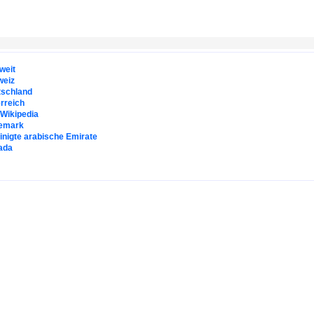
weit
weiz
tschland
rreich
. Wikipedia
emark
inigte arabische Emirate
ada