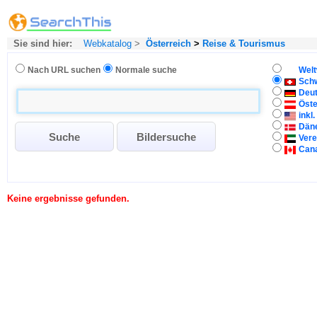
Sie sind hier:
Webkatalog
>
Österreich
>
Reise & Tourismus
Nach URL suchen
Normale suche
Welt
Sch
Deu
Öste
inkl
Dän
Vere
Can
Keine ergebnisse gefunden.