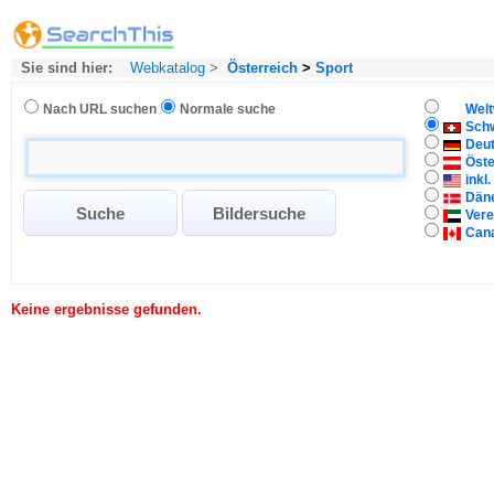
Sie sind hier:
Webkatalog
>
Österreich
>
Sport
Nach URL suchen
Normale suche
Welt
Sch
Deu
Öste
inkl
Dän
Vere
Can
Keine ergebnisse gefunden.