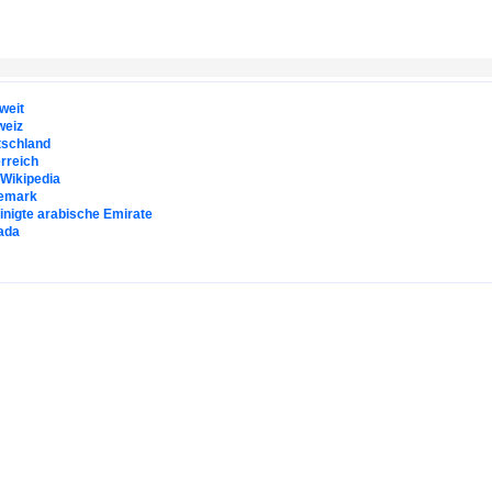
weit
weiz
tschland
rreich
. Wikipedia
emark
inigte arabische Emirate
ada