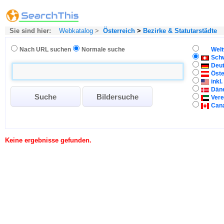
Sie sind hier:
Webkatalog
>
Österreich
>
Bezirke & Statutarstädte
Nach URL suchen
Normale suche
Welt
Sch
Deu
Öste
inkl
Dän
Vere
Can
Keine ergebnisse gefunden.