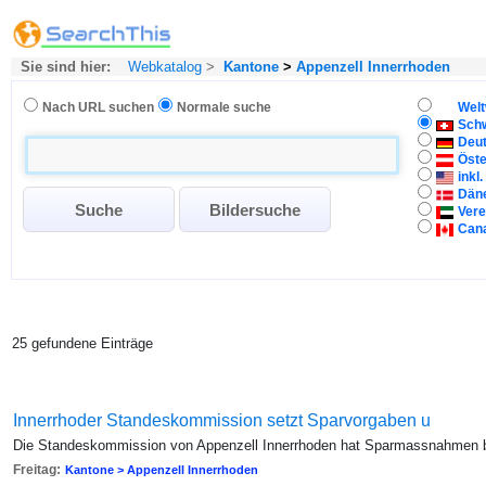
Sie sind hier:
Webkatalog
>
Kantone
>
Appenzell Innerrhoden
Nach URL suchen
Normale suche
Welt
Sch
Deu
Öste
inkl
Dän
Vere
Can
25 gefundene Einträge
Innerrhoder Standeskommission setzt Sparvorgaben u
Die Standeskommission von Appenzell Innerrhoden hat Sparmassnahmen 
Freitag:
Kantone > Appenzell Innerrhoden