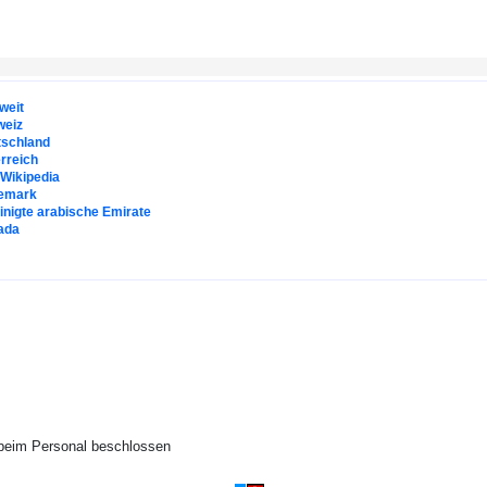
weit
weiz
tschland
rreich
. Wikipedia
emark
inigte arabische Emirate
ada
beim Personal beschlossen