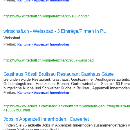
Freitag:
Kantone > Appenzell Innerrhoden
https://www.wirtschaft.ch/kompetenzmarkt/9108-gonten
wirtschaft.ch - Weissbad - 3 Einträge/Firmen in PL
Weissbad
Freitag:
Kantone > Appenzell Innerrhoden
https://www.wirtschaft.ch/kompetenzmarkt/9057-weissbad
Gasthaus Rössli Brülisau Restaurant Gasthaus Gäste
Gefunden wurde Restaurant, Gasthaus, Gästezimmer, Ausflugsrestaurants, 
Geburtstagsfeiern, Hochzeiten, Brunch, Gartenwirtschaft, Saal bis 60 Pers
bürgerliche Küche und Schweizer Küche in Brülisau, Appenzell Innerrhoden
Freitag:
Kantone > Appenzell Innerrhoden
https://www.vtx-schweiz.ch/fruehstuecksbuffet-familienfeiern-geburtstagsfeiern-
416607fc00.html
Jobs in Appenzell Innerrhoden | Careerjet
Finden Sie 76 aktuelle Jobs in Appenzell Innerrhoden zusammengetragen v
offenen Stellen in nur einer Suche