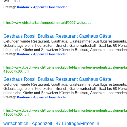
Weissbad
Freitag:
Kantone > Appenzell Innerrhoden
https://www.wirtschaft.ch/kompetenzmarkt/9057-weissbad
Gasthaus Rössli Brülisau Restaurant Gasthaus Gäste
Gefunden wurde Restaurant, Gasthaus, Gästezimmer, Ausflugsrestaurants, 
Geburtstagsfeiern, Hochzeiten, Brunch, Gartenwirtschaft, Saal bis 60 Pers
bürgerliche Küche und Schweizer Küche in Brülisau, Appenzell Innerrhoden
Freitag:
Kantone > Appenzell Innerrhoden
https://www.vtx-schweiz.ch/fruehstuecksbuffet-familienfeiern-geburtstagsfeiern-
416607fc00.html
Gasthaus Rössli Brülisau Restaurant Gasthaus Gäste
Gefunden wurde Restaurant, Gasthaus, Gästezimmer, Ausflugsrestaurants, 
Geburtstagsfeiern, Hochzeiten, Brunch, Gartenwirtschaft, Saal bis 60 Pers
bürgerliche Küche und Schweizer Küche in Brülisau, Appenzell Innerrhoden
Freitag:
Kantone > Appenzell Innerrhoden
https://www.vtx-schweiz.ch/fruehstuecksbuffet-familienfeiern-geburtstagsfeiern-
416607fc00.html
wirtschaft.ch - Appenzell - 47 Einträge/Firmen in