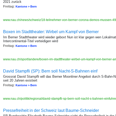
2021 zurück
Freitag:
Kantone > Bern
www.nau.ch/news/schweiz/18-teilnehmer-von-berner-corona-demos-mussen-4
Boxen im Stadttheater: Wirbel um Kampf von Berner
Im Berner Stadttheater wird wieder geboxt Nun ist klar gegen wen Lokalm
Intercontinental-Titel verteidigen wird
Freitag:
Kantone > Bern
www.nau.ch/sport/andere/boxen-im-stadttheater-wirbel-um-kampf-von-berner
David Stampfli (SP): Bern soll Nacht-S-Bahnen einf
Grossrat David Stampfli will das Berner Moonliner Angebot durch S-Bahn-Na
seit 20 Jahren existiert
Freitag:
Kantone > Bern
www.nau.ch/politik/regional/david-stampfli-sp-bern-soll-nacht-s-bahnen-einfuh
Pressefreiheit in der Schweiz laut Baume-Schneider
SP-Bundesrätin Elisabeth Baume-Schneider sieht die Pressefreiheit in der