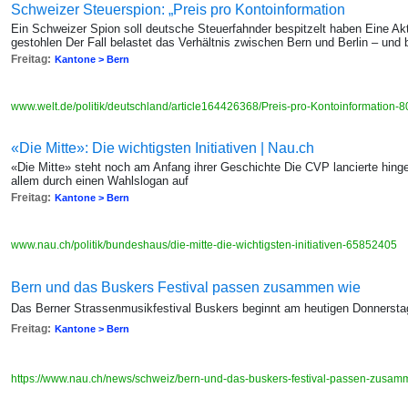
Schweizer Steuerspion: „Preis pro Kontoinformation
Ein Schweizer Spion soll deutsche Steuerfahnder bespitzelt haben Eine Ak
gestohlen Der Fall belastet das Verhältnis zwischen Bern und Berlin – un
Freitag:
Kantone > Bern
www.welt.de/politik/deutschland/article164426368/Preis-pro-Kontoinformation-
«Die Mitte»: Die wichtigsten Initiativen | Nau.ch
«Die Mitte» steht noch am Anfang ihrer Geschichte Die CVP lancierte hingeg
allem durch einen Wahlslogan auf
Freitag:
Kantone > Bern
www.nau.ch/politik/bundeshaus/die-mitte-die-wichtigsten-initiativen-65852405
Bern und das Buskers Festival passen zusammen wie
Das Berner Strassenmusikfestival Buskers beginnt am heutigen Donnersta
Freitag:
Kantone > Bern
https://www.nau.ch/news/schweiz/bern-und-das-buskers-festival-passen-zusa