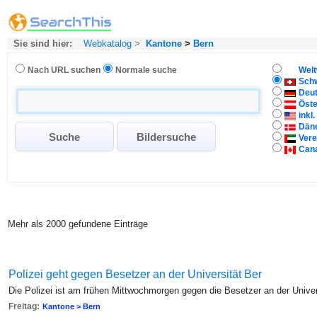
Sie sind hier:
Webkatalog
>
Kantone
>
Bern
Nach URL suchen
Normale suche
Welt
Sch
Deu
Öste
inkl
Dän
Vere
Can
Mehr als 2000 gefundene Einträge
Polizei geht gegen Besetzer an der Universität Ber
Die Polizei ist am frühen Mittwochmorgen gegen die Besetzer an der Unive
Freitag:
Kantone > Bern