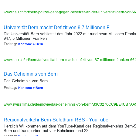
www.nau.ch/ort/bern/polizei-geht-gegen-besetzer-an-der-universitat-bern-vor-
Universität Bern macht Defizit von 8,7 Millionen F
Die Universität Bern schliesst das Jahr 2022 mit rund neun Millionen Frank
947, 5 Millionen Franken
Freitag:
Kantone > Bern
www.nau.ch/ort/bern/universitat-bern-macht-defizit-von-87-millionen-franken-
Das Geheimnis von Bern
Das Geheimnis von Bern
Freitag:
Kantone > Bern
www.swissfilms.ch/de/movie/das-geheimnis-von-bern/B3C3276CC9EE4CB7
Regionalverkehr Bern-Solothurn RBS - YouTube
Herzlich Willkommen auf dem YouTube-Kanal des Regionalverkehrs Bern-So
Bern und transportiert auf vier Bahnlinien und 22