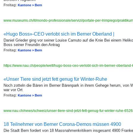
Freitag:
Kantone > Bern
www.museums.ch/it/mondo-professionale/servizi/portale-per-lrimpiego/praktik
«Hugo Boss»-CEO verlobt sich im Berner Oberland |
Daniel Grieder ging vor seiner Louise Camuto auf die Knie Bei einem Heli
Boss seiner Freundin den Antrag
Freitag:
Kantone > Bern
https://www.nau.ch/people/welt/hugo-boss-ceo-verlobt-sich-im-berner-oberlan
«Unser Tiere sind jetzt fett genug für Winter-Ruhe
Noch zotteln die Bären im Berner Bärenpark in ihrem Gehege herum, von W
war vor Ort
Freitag:
Kantone > Bern
www.nau.ch/news/schweiz/unser-tiere-sind-jetzt-fett-genug-fur-winter-ruhe-65
18 Teilnehmer von Berner Corona-Demos müssen 4900
Die Stadt Bern fordert von 18 Massnahmenkritikern insgesamt 4900 Franke