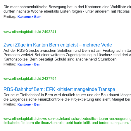
"
Die massnahmenkritische Bewegung hat in drei Kantonen eine Wahlliste ein
dürften nächste Woche ebenfalls Listen folgen - unter anderem mit Nicolas
Freitag:
Kantone > Bern
www.oltnertagblatt.ch/ld.2493241
Zwei Züge im Kanton Bern entgleist – mehrere Verle
Auf der RBS-Strecke zwischen Solothurn und Bern ist am Freitagnachmittag
Personen verletzt Bei einer weiteren Zugentgleisung in Lüscherz sind drei 
Kantonspolizei Bern bestätigt Schuld sind anscheinend Sturmböen
Freitag:
Kantone > Bern
www.oltnertagblatt.ch/ld.2437794
RBS-Bahnhof Bern: EFK kritisiert mangelnde Transpa
Der neue Tiefbahnhof in Bern wird deutlich teurer und der Bau dauert länger 
die Eidgenössische Finanzkontrolle die Projektleitung und sieht Mängel be
Freitag:
Kantone > Bern
www.oltnertagblatt.ch/news-service/inland-schweiz/deutlich-teurer-verzoeger
tiefbahnhof-in-bern-die-finanzkontrolle-uebt-harte-kritik-und-fordert-transparen