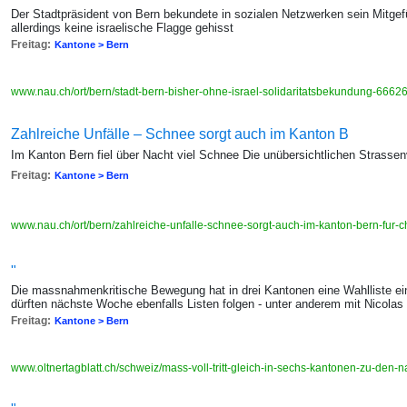
Der Stadtpräsident von Bern bekundete in sozialen Netzwerken sein Mitgefü
allerdings keine israelische Flagge gehisst
Freitag:
Kantone > Bern
www.nau.ch/ort/bern/stadt-bern-bisher-ohne-israel-solidaritatsbekundung-666
Zahlreiche Unfälle – Schnee sorgt auch im Kanton B
Im Kanton Bern fiel über Nacht viel Schnee Die unübersichtlichen Strassenv
Freitag:
Kantone > Bern
www.nau.ch/ort/bern/zahlreiche-unfalle-schnee-sorgt-auch-im-kanton-bern-fur
"
Die massnahmenkritische Bewegung hat in drei Kantonen eine Wahlliste ein
dürften nächste Woche ebenfalls Listen folgen - unter anderem mit Nicolas
Freitag:
Kantone > Bern
www.oltnertagblatt.ch/schweiz/mass-voll-tritt-gleich-in-sechs-kantonen-zu-den