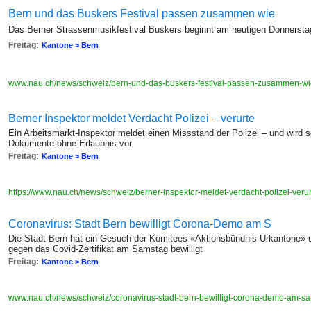
Bern und das Buskers Festival passen zusammen wie
Das Berner Strassenmusikfestival Buskers beginnt am heutigen Donnersta
Freitag:
Kantone > Bern
www.nau.ch/news/schweiz/bern-und-das-buskers-festival-passen-zusammen-w
Berner Inspektor meldet Verdacht Polizei – verurte
Ein Arbeitsmarkt-Inspektor meldet einen Missstand der Polizei – und wird sel
Dokumente ohne Erlaubnis vor
Freitag:
Kantone > Bern
https://www.nau.ch/news/schweiz/berner-inspektor-meldet-verdacht-polizei-veru
Coronavirus: Stadt Bern bewilligt Corona-Demo am S
Die Stadt Bern hat ein Gesuch der Komitees «Aktionsbündnis Urkantone» 
gegen das Covid-Zertifikat am Samstag bewilligt
Freitag:
Kantone > Bern
www.nau.ch/news/schweiz/coronavirus-stadt-bern-bewilligt-corona-demo-am-