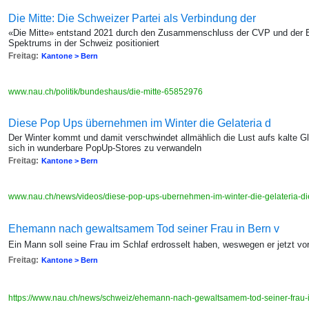
Die Mitte: Die Schweizer Partei als Verbindung der
«Die Mitte» entstand 2021 durch den Zusammenschluss der CVP und der BDP
Spektrums in der Schweiz positioniert
Freitag:
Kantone > Bern
www.nau.ch/politik/bundeshaus/die-mitte-65852976
Diese Pop Ups übernehmen im Winter die Gelateria d
Der Winter kommt und damit verschwindet allmählich die Lust aufs kalte Gla
sich in wunderbare PopUp-Stores zu verwandeln
Freitag:
Kantone > Bern
www.nau.ch/news/videos/diese-pop-ups-ubernehmen-im-winter-die-gelateria-
Ehemann nach gewaltsamem Tod seiner Frau in Bern v
Ein Mann soll seine Frau im Schlaf erdrosselt haben, weswegen er jetzt vor
Freitag:
Kantone > Bern
https://www.nau.ch/news/schweiz/ehemann-nach-gewaltsamem-tod-seiner-frau-