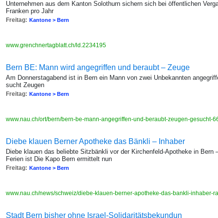
Unternehmen aus dem Kanton Solothurn sichern sich bei öffentlichen Verg
Franken pro Jahr
Freitag:
Kantone > Bern
www.grenchnertagblatt.ch/ld.2234195
Bern BE: Mann wird angegriffen und beraubt – Zeuge
Am Donnerstagabend ist in Bern ein Mann von zwei Unbekannten angegriff
sucht Zeugen
Freitag:
Kantone > Bern
www.nau.ch/ort/bern/bern-be-mann-angegriffen-und-beraubt-zeugen-gesucht-
Diebe klauen Berner Apotheke das Bänkli – Inhaber
Diebe klauen das beliebte Sitzbänkli vor der Kirchenfeld-Apotheke in Bern 
Ferien ist Die Kapo Bern ermittelt nun
Freitag:
Kantone > Bern
www.nau.ch/news/schweiz/diebe-klauen-berner-apotheke-das-bankli-inhaber-r
Stadt Bern bisher ohne Israel-Solidaritätsbekundun