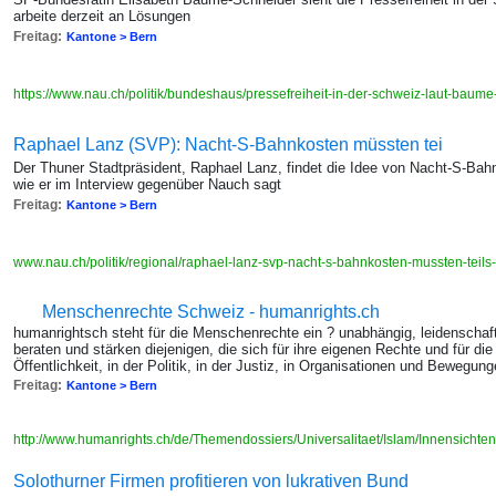
arbeite derzeit an Lösungen
Freitag:
Kantone > Bern
https://www.nau.ch/politik/bundeshaus/pressefreiheit-in-der-schweiz-laut-bau
Raphael Lanz (SVP): Nacht-S-Bahnkosten müssten tei
Der Thuner Stadtpräsident, Raphael Lanz, findet die Idee von Nacht-S-Ba
wie er im Interview gegenüber Nauch sagt
Freitag:
Kantone > Bern
www.nau.ch/politik/regional/raphael-lanz-svp-nacht-s-bahnkosten-mussten-tei
Menschenrechte Schweiz - humanrights.ch
humanrightsch steht für die Menschenrechte ein ? unabhängig, leidenschaft
beraten und stärken diejenigen, die sich für ihre eigenen Rechte und für di
Öffentlichkeit, in der Politik, in der Justiz, in Organisationen und Bewegung
Freitag:
Kantone > Bern
http://www.humanrights.ch/de/Themendossiers/Universalitaet/Islam/Innensichten
Solothurner Firmen profitieren von lukrativen Bund