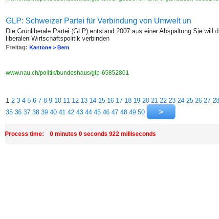
GLP: Schweizer Partei für Verbindung von Umwelt un
Die Grünliberale Partei (GLP) entstand 2007 aus einer Abspaltung Sie will d
liberalen Wirtschaftspolitik verbinden
Freitag:
Kantone > Bern
www.nau.ch/politik/bundeshaus/glp-65852801
1
2
3
4
5
6
7
8
9
10
11
12
13
14
15
16
17
18
19
20
21
22
23
24
25
26
27
2
35
36
37
38
39
40
41
42
43
44
45
46
47
48
49
50
Process time: 0 minutes 0 seconds 922 milliseconds