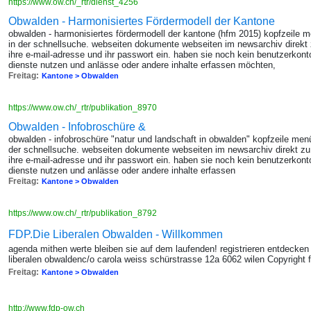
https://www.ow.ch/_rtr/dienst_4256
Obwalden - Harmonisiertes Fördermodell der Kantone
obwalden - harmonisiertes fördermodell der kantone (hfm 2015) kopfzeile
in der schnellsuche. webseiten dokumente webseiten im newsarchiv direkt z
ihre e-mail-adresse und ihr passwort ein. haben sie noch kein benutzerkont
dienste nutzen und anlässe oder andere inhalte erfassen möchten,
Freitag:
Kantone > Obwalden
https://www.ow.ch/_rtr/publikation_8970
Obwalden - Infobroschüre &
obwalden - infobroschüre "natur und landschaft in obwalden" kopfzeile me
der schnellsuche. webseiten dokumente webseiten im newsarchiv direkt zu 
ihre e-mail-adresse und ihr passwort ein. haben sie noch kein benutzerkont
dienste nutzen und anlässe oder andere inhalte erfassen
Freitag:
Kantone > Obwalden
https://www.ow.ch/_rtr/publikation_8792
FDP.Die Liberalen Obwalden - Willkommen
agenda mithen werte bleiben sie auf dem laufenden! registrieren entdecken 
liberalen obwaldenc/o carola weiss schürstrasse 12a 6062 wilen Copyright fdp
Freitag:
Kantone > Obwalden
http://www.fdp-ow.ch