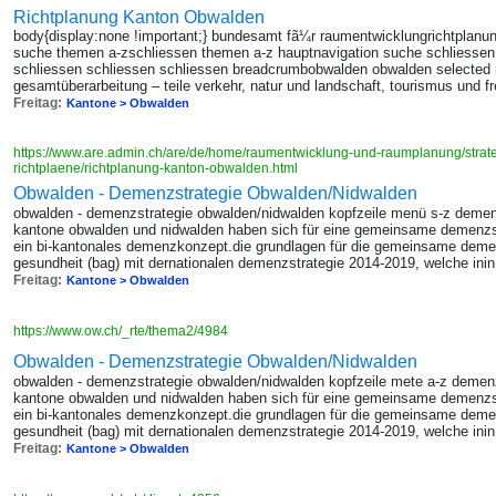
Richtplanung Kanton Obwalden
body{display:none !important;} bundesamt fã¼r raumentwicklungrichtplanun
suche themen a-zschliessen themen a-z hauptnavigation suche schliessen
schliessen schliessen schliessen breadcrumbobwalden obwalden selected 
gesamtüberarbeitung – teile verkehr, natur und landschaft, tourismus und fr
Freitag:
Kantone > Obwalden
https://www.are.admin.ch/are/de/home/raumentwicklung-und-raumplanung/strat
richtplaene/richtplanung-kanton-obwalden.html
Obwalden - Demenzstrategie Obwalden/Nidwalden
obwalden - demenzstrategie obwalden/nidwalden kopfzeile menü s-z demen
kantone obwalden und nidwalden haben sich für eine gemeinsame demenzst
ein bi-kantonales demenzkonzept.die grundlagen für die gemeinsame demen
gesundheit (bag) mit dernationalen demenzstrategie 2014-2019, welche inin
Freitag:
Kantone > Obwalden
https://www.ow.ch/_rte/thema2/4984
Obwalden - Demenzstrategie Obwalden/Nidwalden
obwalden - demenzstrategie obwalden/nidwalden kopfzeile mete a-z demenz
kantone obwalden und nidwalden haben sich für eine gemeinsame demenzst
ein bi-kantonales demenzkonzept.die grundlagen für die gemeinsame demen
gesundheit (bag) mit dernationalen demenzstrategie 2014-2019, welche inin
Freitag:
Kantone > Obwalden