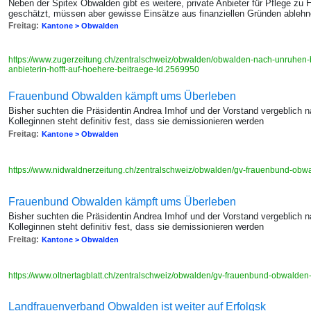
Neben der Spitex Obwalden gibt es weitere, private Anbieter für Pflege z
geschätzt, müssen aber gewisse Einsätze aus finanziellen Gründen ablehn
Freitag:
Kantone > Obwalden
https://www.zugerzeitung.ch/zentralschweiz/obwalden/obwalden-nach-unruhen-b
anbieterin-hofft-auf-hoehere-beitraege-ld.2569950
Frauenbund Obwalden kämpft ums Überleben
Bisher suchten die Präsidentin Andrea Imhof und der Vorstand vergeblich n
Kolleginnen steht definitiv fest, dass sie demissionieren werden
Freitag:
Kantone > Obwalden
https://www.nidwaldnerzeitung.ch/zentralschweiz/obwalden/gv-frauenbund-ob
Frauenbund Obwalden kämpft ums Überleben
Bisher suchten die Präsidentin Andrea Imhof und der Vorstand vergeblich n
Kolleginnen steht definitiv fest, dass sie demissionieren werden
Freitag:
Kantone > Obwalden
https://www.oltnertagblatt.ch/zentralschweiz/obwalden/gv-frauenbund-obwalde
Landfrauenverband Obwalden ist weiter auf Erfolgsk