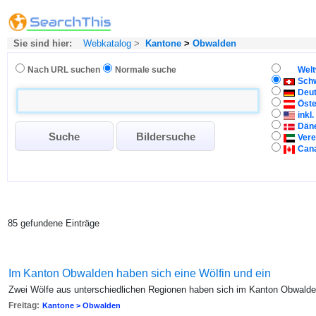
Sie sind hier:
Webkatalog
>
Kantone
>
Obwalden
Nach URL suchen
Normale suche
Welt
Sch
Deu
Öste
inkl
Dän
Vere
Can
85 gefundene Einträge
Im Kanton Obwalden haben sich eine Wölfin und ein
Zwei Wölfe aus unterschiedlichen Regionen haben sich im Kanton Obwal
Freitag:
Kantone > Obwalden