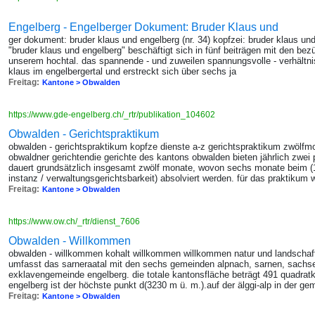
Engelberg - Engelberger Dokument: Bruder Klaus und
ger dokument: bruder klaus und engelberg (nr. 34) kopfzei: bruder klaus und
"bruder klaus und engelberg" beschäftigt sich in fünf beiträgen mit den b
unserem hochtal. das spannende - und zuweilen spannungsvolle - verhältni
klaus im engelbergertal und erstreckt sich über sechs ja
Freitag:
Kantone > Obwalden
https://www.gde-engelberg.ch/_rtr/publikation_104602
Obwalden - Gerichtspraktikum
obwalden - gerichtspraktikum kopfze dienste a-z gerichtspraktikum zwölfm
obwaldner gerichtendie gerichte des kantons obwalden bieten jährlich zwei
dauert grundsätzlich insgesamt zwölf monate, wovon sechs monate beim (1
instanz / verwaltungsgerichtsbarkeit) absolviert werden. für das praktikum 
Freitag:
Kantone > Obwalden
https://www.ow.ch/_rtr/dienst_7606
Obwalden - Willkommen
obwalden - willkommen kohalt willkommen willkommen natur und landschaf
umfasst das sarneraatal mit den sechs gemeinden alpnach, sarnen, sachsel
exklavengemeinde engelberg. die totale kantonsfläche beträgt 491 quadratkil
engelberg ist der höchste punkt d(3230 m ü. m.).auf der älggi-alp in der ge
Freitag:
Kantone > Obwalden