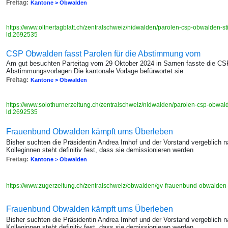
Freitag:
Kantone > Obwalden
https://www.oltnertagblatt.ch/zentralschweiz/nidwalden/parolen-csp-obwalden-s
ld.2692535
CSP Obwalden fasst Parolen für die Abstimmung vom
Am gut besuchten Parteitag vom 29 Oktober 2024 in Sarnen fasste die CS
Abstimmungsvorlagen Die kantonale Vorlage befürwortet sie
Freitag:
Kantone > Obwalden
https://www.solothurnerzeitung.ch/zentralschweiz/nidwalden/parolen-csp-obwal
ld.2692535
Frauenbund Obwalden kämpft ums Überleben
Bisher suchten die Präsidentin Andrea Imhof und der Vorstand vergeblich n
Kolleginnen steht definitiv fest, dass sie demissionieren werden
Freitag:
Kantone > Obwalden
https://www.zugerzeitung.ch/zentralschweiz/obwalden/gv-frauenbund-obwalde
Frauenbund Obwalden kämpft ums Überleben
Bisher suchten die Präsidentin Andrea Imhof und der Vorstand vergeblich n
Kolleginnen steht definitiv fest, dass sie demissionieren werden