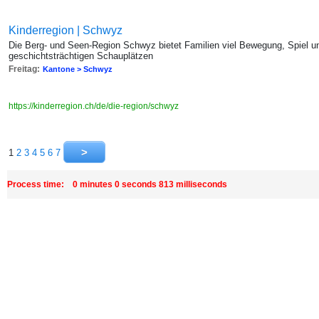
Kinderregion | Schwyz
Die Berg- und Seen-Region Schwyz bietet Familien viel Bewegung, Spiel 
geschichtsträchtigen Schauplätzen
Freitag:
Kantone > Schwyz
https://kinderregion.ch/de/die-region/schwyz
1
2
3
4
5
6
7
Process time: 0 minutes 0 seconds 813 milliseconds