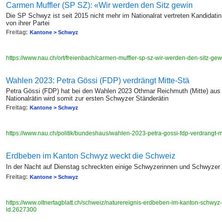
Carmen Muffler (SP SZ): «Wir werden den Sitz gewin
Die SP Schwyz ist seit 2015 nicht mehr im Nationalrat vertreten Kandidati
von ihrer Partei
Freitag:
Kantone > Schwyz
https://www.nau.ch/ort/freienbach/carmen-muffler-sp-sz-wir-werden-den-sitz-
Wahlen 2023: Petra Gössi (FDP) verdrängt Mitte-Stä
Petra Gössi (FDP) hat bei den Wahlen 2023 Othmar Reichmuth (Mitte) aus
Nationalrätin wird somit zur ersten Schwyzer Ständerätin
Freitag:
Kantone > Schwyz
https://www.nau.ch/politik/bundeshaus/wahlen-2023-petra-gossi-fdp-verdrangt-
Erdbeben im Kanton Schwyz weckt die Schweiz
In der Nacht auf Dienstag schreckten einige Schwyzerinnen und Schwyzer
Freitag:
Kantone > Schwyz
https://www.oltnertagblatt.ch/schweiz/naturereignis-erdbeben-im-kanton-schwyz-
ld.2627300