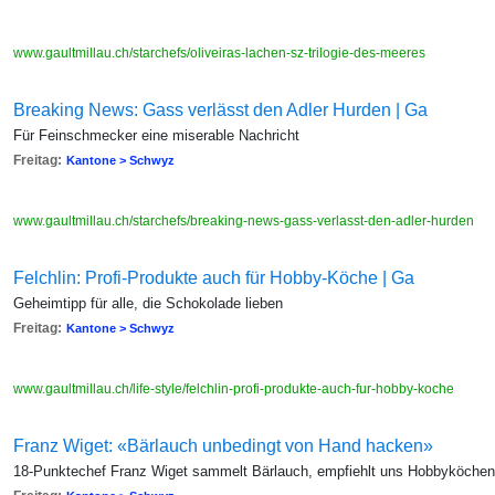
www.gaultmillau.ch/starchefs/oliveiras-lachen-sz-trilogie-des-meeres
Breaking News: Gass verlässt den Adler Hurden | Ga
Für Feinschmecker eine miserable Nachricht
Freitag:
Kantone > Schwyz
www.gaultmillau.ch/starchefs/breaking-news-gass-verlasst-den-adler-hurden
Felchlin: Profi-Produkte auch für Hobby-Köche | Ga
Geheimtipp für alle, die Schokolade lieben
Freitag:
Kantone > Schwyz
www.gaultmillau.ch/life-style/felchlin-profi-produkte-auch-fur-hobby-koche
Franz Wiget: «Bärlauch unbedingt von Hand hacken»
18-Punktechef Franz Wiget sammelt Bärlauch, empfiehlt uns Hobbyköchen