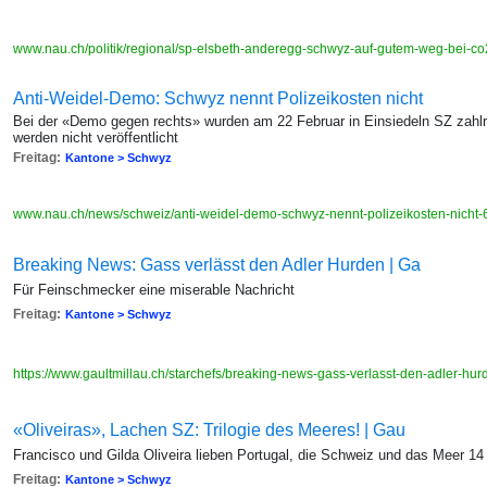
www.nau.ch/politik/regional/sp-elsbeth-anderegg-schwyz-auf-gutem-weg-bei-
Anti-Weidel-Demo: Schwyz nennt Polizeikosten nicht
Bei der «Demo gegen rechts» wurden am 22 Februar in Einsiedeln SZ zahlre
werden nicht veröffentlicht
Freitag:
Kantone > Schwyz
www.nau.ch/news/schweiz/anti-weidel-demo-schwyz-nennt-polizeikosten-nich
Breaking News: Gass verlässt den Adler Hurden | Ga
Für Feinschmecker eine miserable Nachricht
Freitag:
Kantone > Schwyz
https://www.gaultmillau.ch/starchefs/breaking-news-gass-verlasst-den-adler-hu
«Oliveiras», Lachen SZ: Trilogie des Meeres! | Gau
Francisco und Gilda Oliveira lieben Portugal, die Schweiz und das Meer 14 
Freitag:
Kantone > Schwyz