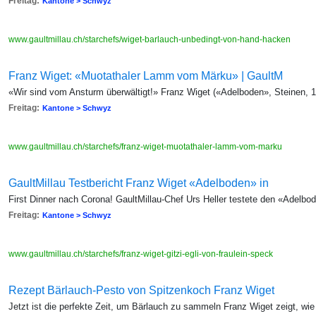
Freitag:
Kantone > Schwyz
www.gaultmillau.ch/starchefs/wiget-barlauch-unbedingt-von-hand-hacken
Franz Wiget: «Muotathaler Lamm vom Märku» | GaultM
«Wir sind vom Ansturm überwältigt!» Franz Wiget («Adelboden», Steinen, 18
Freitag:
Kantone > Schwyz
www.gaultmillau.ch/starchefs/franz-wiget-muotathaler-lamm-vom-marku
GaultMillau Testbericht Franz Wiget «Adelboden» in
First Dinner nach Corona! GaultMillau-Chef Urs Heller testete den «Adelbo
Freitag:
Kantone > Schwyz
www.gaultmillau.ch/starchefs/franz-wiget-gitzi-egli-von-fraulein-speck
Rezept Bärlauch-Pesto von Spitzenkoch Franz Wiget
Jetzt ist die perfekte Zeit, um Bärlauch zu sammeln Franz Wiget zeigt, w