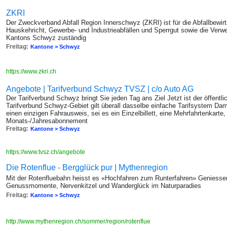
ZKRI
Der Zweckverband Abfall Region Innerschwyz (ZKRI) ist für die Abfallbewi
Hauskehricht, Gewerbe- und Industrieabfällen und Sperrgut sowie die Verwe
Kantons Schwyz zuständig
Freitag:
Kantone > Schwyz
https://www.zkri.ch
Angebote | Tarifverbund Schwyz TVSZ | c/o Auto AG
Der Tarifverbund Schwyz bringt Sie jeden Tag ans Ziel Jetzt ist der öffentl
Tarifverbund Schwyz-Gebiet gilt überall dasselbe einfache Tarifsystem Dam
einen einzigen Fahrausweis, sei es ein Einzelbillett, eine Mehrfahrtenkarte,
Monats-/Jahresabonnement
Freitag:
Kantone > Schwyz
https://www.tvsz.ch/angebote
Die Rotenflue - Bergglück pur | Mythenregion
Mit der Rotenfluebahn heisst es «Hochfahren zum Runterfahren» Geniesse
Genussmomente, Nervenkitzel und Wanderglück im Naturparadies
Freitag:
Kantone > Schwyz
http://www.mythenregion.ch/sommer/region/rotenflue