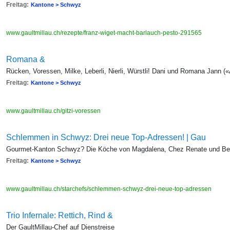
Freitag:
Kantone > Schwyz
www.gaultmillau.ch/rezepte/franz-wiget-macht-barlauch-pesto-291565
Romana &
Rücken, Voressen, Milke, Leberli, Nierli, Würstli! Dani und Romana Jann («
Freitag:
Kantone > Schwyz
www.gaultmillau.ch/gitzi-voressen
Schlemmen in Schwyz: Drei neue Top-Adressen! | Gau
Gourmet-Kanton Schwyz? Die Köche von Magdalena, Chez Renate und Beauf
Freitag:
Kantone > Schwyz
www.gaultmillau.ch/starchefs/schlemmen-schwyz-drei-neue-top-adressen
Trio Infernale: Rettich, Rind &
Der GaultMillau-Chef auf Dienstreise