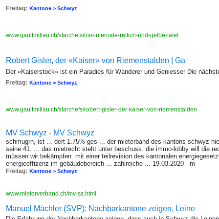
Freitag:
Kantone > Schwyz
www.gaultmillau.ch/starchefs/trio-infernale-rettich-rind-gelbe-tafel
Robert Gisler, der «Kaiser» von Riemenstalden | Ga
Der «Kaiserstock» ist ein Paradies für Wanderer und Geniesser Die nächs
Freitag:
Kantone > Schwyz
www.gaultmillau.ch/starchefs/robert-gisler-der-kaiser-von-riemenstalden
MV Schwyz - MV Schwyz
schmugrn, ist ... dert 1.75% ges ... der mieterband des kantons schwyz hie
seine 41. ... das mietrecht steht unter beschuss. die immo-lobby will die 
müssen wir bekämpfen. mit einer teilrevision des kantonalen energiegesetze
energieeffizenz im gebäudebereich ... zahlreiche ... 19.03.2020 - m
Freitag:
Kantone > Schwyz
www.mieterverband.ch/mv-sz.html
Manuel Mächler (SVP): Nachbarkantone zeigen, Leine
Die Erfahrung der Nachbarkantone zeigen, dass auch in Schwyz die Leinenp