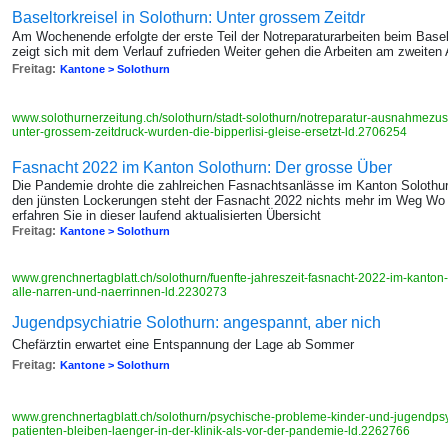
Baseltorkreisel in Solothurn: Unter grossem Zeitdr
Am Wochenende erfolgte der erste Teil der Notreparaturarbeiten beim Basel
zeigt sich mit dem Verlauf zufrieden Weiter gehen die Arbeiten am zweit
Freitag:
Kantone > Solothurn
www.solothurnerzeitung.ch/solothurn/stadt-solothurn/notreparatur-ausnahmezust
unter-grossem-zeitdruck-wurden-die-bipperlisi-gleise-ersetzt-ld.2706254
Fasnacht 2022 im Kanton Solothurn: Der grosse Über
Die Pandemie drohte die zahlreichen Fasnachtsanlässe im Kanton Solothu
den jünsten Lockerungen steht der Fasnacht 2022 nichts mehr im Weg Wo 
erfahren Sie in dieser laufend aktualisierten Übersicht
Freitag:
Kantone > Solothurn
www.grenchnertagblatt.ch/solothurn/fuenfte-jahreszeit-fasnacht-2022-im-kanton-
alle-narren-und-naerrinnen-ld.2230273
Jugendpsychiatrie Solothurn: angespannt, aber nich
Chefärztin erwartet eine Entspannung der Lage ab Sommer
Freitag:
Kantone > Solothurn
www.grenchnertagblatt.ch/solothurn/psychische-probleme-kinder-und-jugendpsyc
patienten-bleiben-laenger-in-der-klinik-als-vor-der-pandemie-ld.2262766