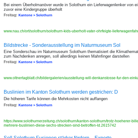
Bei einem Überholmanöver wurde in Solothurn ein Lieferwagenlenker von e
zuvor eine Kindergruppe überholt
Freitag:
Kantone > Solothurn
www.nau.ch/ort/solothurn/solothurn-kids-uberholt-vater-ohrfeigte-lieferwagenf
Bildstrecke - Sonderausstellung im Naturmuseum Sol
Eine Sonderschau im Naturmuseum Solothurn thematisiert die Klimathemati
zum Nachdenken anregen, soll allerdings keinen Mahnfinger darstellen
Freitag:
Kantone > Solothurn
www.oltnertagblatt.ch/bildergalerien/ausstellung-will-denkanstosse-fur-den-ei
Buslinien im Kanton Solothurn werden gestrichen: D
Die höheren Tarife können die Mehrkosten nicht auffangen
Freitag:
Kantone > Solothurn
https://www.solothurnerzeitung.ch/solothurn/kanton-solothurn/trotz-hoeherer-bille
mehrere-buslinien-diese-sechs-strecken-sind-betroffen-ld.2615742
Soll Solothurn Fusionen stärker fördern – Experte