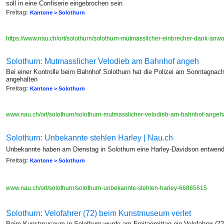
soll in eine Confiserie eingebrochen sein
Freitag:
Kantone > Solothurn
https://www.nau.ch/ort/solothurn/solothurn-mutmasslicher-einbrecher-dank-a
Solothurn: Mutmasslicher Velodieb am Bahnhof angeh
Bei einer Kontrolle beim Bahnhof Solothurn hat die Polizei am Sonntagnac
angehalten
Freitag:
Kantone > Solothurn
www.nau.ch/ort/solothurn/solothurn-mutmasslicher-velodieb-am-bahnhof-ange
Solothurn: Unbekannte stehlen Harley | Nau.ch
Unbekannte haben am Dienstag in Solothurn eine Harley-Davidson entwend
Freitag:
Kantone > Solothurn
www.nau.ch/ort/solothurn/solothurn-unbekannte-stehlen-harley-66865615
Solothurn: Velofahrer (72) beim Kunstmuseum verlet
Beim Kunstmuseum in Solothurn wurde am Freitagmittag ein Velofahrer (72)