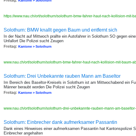
Freitag:
Kantone > Solothurn
https://www.nau.ch/ort/solothurn/solothurn-bmw-fahrer-haut-nach-kollision-mi
Solothurn: BMW knallt gegen Baum und entfernt sich
In der Nacht auf Mittwoch prallte ein Autofahrer in Solothurn SO gegen e
Unfallort Die Polizei sucht Zeugen
Freitag:
Kantone > Solothurn
www.nau.ch/ort/solothurn/solothurn-bmw-fahrer-haut-nach-kollision-mit-baum
Solothurn: Drei Unbekannte rauben Mann am Baseltor
Im Bereich des Baseltor-Kreisels in Solothurn ist am Mittwochabend ein F
Männer beraubt worden Die Polizei sucht Zeugen
Freitag:
Kantone > Solothurn
www.nau.ch/ort/solothurn/solothurn-drei-unbekannte-rauben-mann-am-baseltor
Solothurn: Einbrecher dank aufmerksamer Passantin
Dank eines Hinweises einer aufmerksamen Passantin hat Kantonspolizei So
Einbrecher angehalten