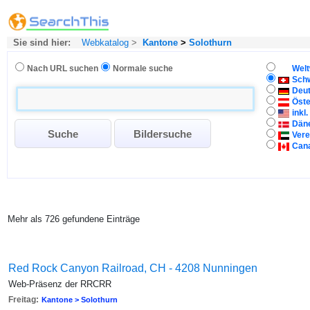
Sie sind hier:
Webkatalog
>
Kantone
>
Solothurn
Nach URL suchen
Normale suche
Welt
Sch
Deu
Öste
inkl
Dän
Vere
Can
Mehr als 726 gefundene Einträge
Red Rock Canyon Railroad, CH - 4208 Nunningen
Web-Präsenz der RRCRR
Freitag:
Kantone > Solothurn