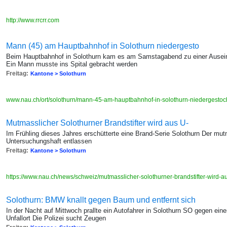
http://www.rrcrr.com
Mann (45) am Hauptbahnhof in Solothurn niedergesto
Beim Hauptbahnhof in Solothurn kam es am Samstagabend zu einer Ausei
Ein Mann musste ins Spital gebracht werden
Freitag:
Kantone > Solothurn
www.nau.ch/ort/solothurn/mann-45-am-hauptbahnhof-in-solothurn-niedergest
Mutmasslicher Solothurner Brandstifter wird aus U-
Im Frühling dieses Jahres erschütterte eine Brand-Serie Solothurn Der mut
Untersuchungshaft entlassen
Freitag:
Kantone > Solothurn
https://www.nau.ch/news/schweiz/mutmasslicher-solothurner-brandstifter-wird-
Solothurn: BMW knallt gegen Baum und entfernt sich
In der Nacht auf Mittwoch prallte ein Autofahrer in Solothurn SO gegen e
Unfallort Die Polizei sucht Zeugen