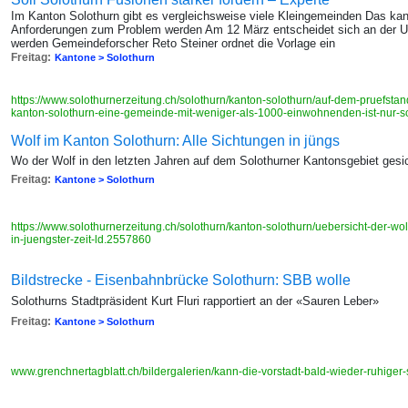
Im Kanton Solothurn gibt es vergleichsweise viele Kleingemeinden Das ka
Anforderungen zum Problem werden Am 12 März entscheidet sich an der Urn
werden Gemeindeforscher Reto Steiner ordnet die Vorlage ein
Freitag:
Kantone > Solothurn
https://www.solothurnerzeitung.ch/solothurn/kanton-solothurn/auf-dem-pruefsta
kanton-solothurn-eine-gemeinde-mit-weniger-als-1000-einwohnenden-ist-nur-s
Wolf im Kanton Solothurn: Alle Sichtungen in jüngs
Wo der Wolf in den letzten Jahren auf dem Solothurner Kantonsgebiet gesi
Freitag:
Kantone > Solothurn
https://www.solothurnerzeitung.ch/solothurn/kanton-solothurn/uebersicht-der-wol
in-juengster-zeit-ld.2557860
Bildstrecke - Eisenbahnbrücke Solothurn: SBB wolle
Solothurns Stadtpräsident Kurt Fluri rapportiert an der «Sauren Leber»
Freitag:
Kantone > Solothurn
www.grenchnertagblatt.ch/bildergalerien/kann-die-vorstadt-bald-wieder-ruhiger