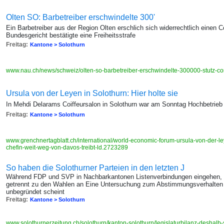
Olten SO: Barbetreiber erschwindelte 300'
Ein Barbetreiber aus der Region Olten erschlich sich widerrechtlich einen 
Bundesgericht bestätigte eine Freiheitsstrafe
Freitag:
Kantone > Solothurn
www.nau.ch/news/schweiz/olten-so-barbetreiber-erschwindelte-300000-stutz-c
Ursula von der Leyen in Solothurn: Hier holte sie
In Mehdi Delarams Coiffeursalon in Solothurn war am Sonntag Hochbetrieb
Freitag:
Kantone > Solothurn
www.grenchnertagblatt.ch/international/world-economic-forum-ursula-von-der-le
chefin-weit-weg-von-davos-treibt-ld.2723289
So haben die Solothurner Parteien in den letzten J
Während FDP und SVP in Nachbarkantonen Listenverbindungen eingehen, tr
getrennt zu den Wahlen an Eine Untersuchung zum Abstimmungsverhalten i
unbegründet scheint
Freitag:
Kantone > Solothurn
www.solothurnerzeitung.ch/solothurn/kanton-solothurn/legislaturbilanz-deshalb-