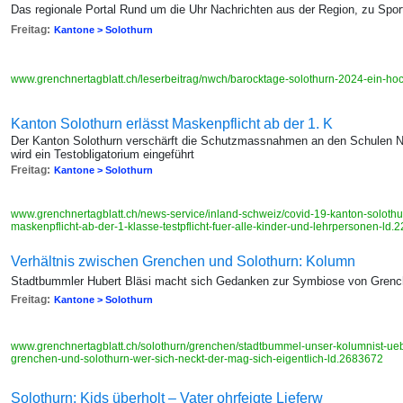
Das regionale Portal Rund um die Uhr Nachrichten aus der Region, zu Sport,
Freitag:
Kantone > Solothurn
www.grenchnertagblatt.ch/leserbeitrag/nwch/barocktage-solothurn-2024-ein-hoc
Kanton Solothurn erlässt Maskenpflicht ab der 1. K
Der Kanton Solothurn verschärft die Schutzmassnahmen an den Schulen Ne
wird ein Testobligatorium eingeführt
Freitag:
Kantone > Solothurn
www.grenchnertagblatt.ch/news-service/inland-schweiz/covid-19-kanton-solothu
maskenpflicht-ab-der-1-klasse-testpflicht-fuer-alle-kinder-und-lehrpersonen-ld
Verhältnis zwischen Grenchen und Solothurn: Kolumn
Stadtbummler Hubert Bläsi macht sich Gedanken zur Symbiose von Grenc
Freitag:
Kantone > Solothurn
www.grenchnertagblatt.ch/solothurn/grenchen/stadtbummel-unser-kolumnist-ueb
grenchen-und-solothurn-wer-sich-neckt-der-mag-sich-eigentlich-ld.2683672
Solothurn: Kids überholt – Vater ohrfeigte Lieferw