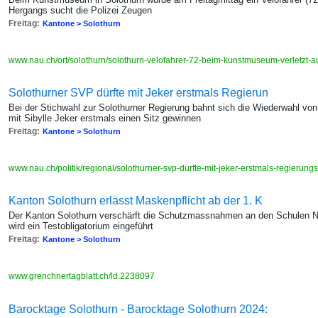
Hergangs sucht die Polizei Zeugen
Freitag:
Kantone > Solothurn
www.nau.ch/ort/solothurn/solothurn-velofahrer-72-beim-kunstmuseum-verletzt
Solothurner SVP dürfte mit Jeker erstmals Regierun
Bei der Stichwahl zur Solothurner Regierung bahnt sich die Wiederwahl vo
mit Sibylle Jeker erstmals einen Sitz gewinnen
Freitag:
Kantone > Solothurn
www.nau.ch/politik/regional/solothurner-svp-durfte-mit-jeker-erstmals-regierun
Kanton Solothurn erlässt Maskenpflicht ab der 1. K
Der Kanton Solothurn verschärft die Schutzmassnahmen an den Schulen Ne
wird ein Testobligatorium eingeführt
Freitag:
Kantone > Solothurn
www.grenchnertagblatt.ch/ld.2238097
Barocktage Solothurn - Barocktage Solothurn 2024: