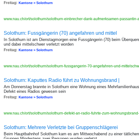
Freitag:
Kantone > Solothurn
www.nau.ch/ort/solothurn/solothurn-einbrecher-dank-aufmerksamen-passanti
Solothurn: Fussgängerin (70) angefahren und mittel
In Solothurn ist am Dienstagmorgen eine Fussgängerin (70) beim Überquer
und dabei mittelschwer verletzt worden
Freitag:
Kantone > Solothurn
www.nau.ch/ort/solothurn/solothurn-fussgangerin-70-angefahren-und-mittelsch
Solothurn: Kaputtes Radio führt zu Wohnungsbrand |
Am Donnerstag brannte in Solothurn eine Wohnung eines Mehrfamilienhause
Defekt eines Radios gewesen sein
Freitag:
Kantone > Solothurn
www.nau.ch/ort/solothurn/solothurn-defekt-an-radio-fuhrte-zum-wohnungsbra
Solothurn: Mehrere Verletzte bei Gruppenschlägerei
Beim Hauptbahnhof Solothurn kam es am Mittwochabend zu einer tätliche
Gruppen Mindestens zwei Personen wurden verletzt