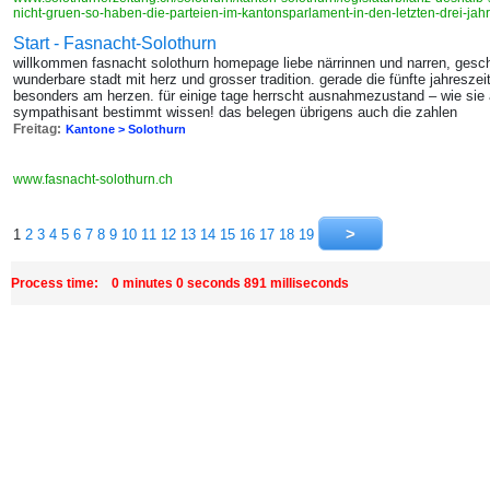
nicht-gruen-so-haben-die-parteien-im-kantonsparlament-in-den-letzten-drei-j
Start - Fasnacht-Solothurn
willkommen fasnacht solothurn homepage liebe närrinnen und narren, gesch
wunderbare stadt mit herz und grosser tradition. gerade die fünfte jahreszeit
besonders am herzen. für einige tage herrscht ausnahmezustand – wie sie a
sympathisant bestimmt wissen! das belegen übrigens auch die zahlen
Freitag:
Kantone > Solothurn
www.fasnacht-solothurn.ch
1
2
3
4
5
6
7
8
9
10
11
12
13
14
15
16
17
18
19
Process time: 0 minutes 0 seconds 891 milliseconds