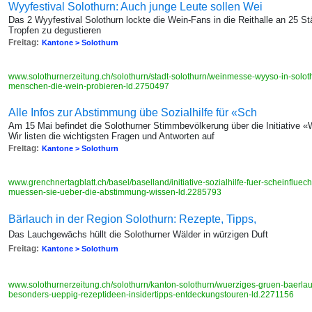
Wyyfestival Solothurn: Auch junge Leute sollen Wei
Das 2 Wyyfestival Solothurn lockte die Wein-Fans in die Reithalle an 25 S
Tropfen zu degustieren
Freitag:
Kantone > Solothurn
www.solothurnerzeitung.ch/solothurn/stadt-solothurn/weinmesse-wyyso-in-solot
menschen-die-wein-probieren-ld.2750497
Alle Infos zur Abstimmung übe Sozialhilfe für «Sch
Am 15 Mai befindet die Solothurner Stimmbevölkerung über die Initiative «W
Wir listen die wichtigsten Fragen und Antworten auf
Freitag:
Kantone > Solothurn
www.grenchnertagblatt.ch/basel/baselland/initiative-sozialhilfe-fuer-scheinfluec
muessen-sie-ueber-die-abstimmung-wissen-ld.2285793
Bärlauch in der Region Solothurn: Rezepte, Tipps,
Das Lauchgewächs hüllt die Solothurner Wälder in würzigen Duft
Freitag:
Kantone > Solothurn
www.solothurnerzeitung.ch/solothurn/kanton-solothurn/wuerziges-gruen-baerlauc
besonders-ueppig-rezeptideen-insidertipps-entdeckungstouren-ld.2271156