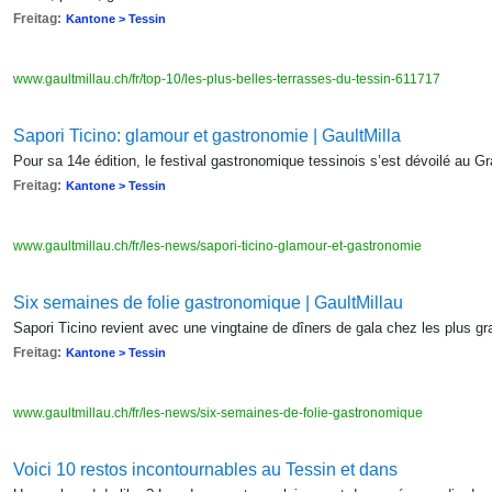
Freitag:
Kantone > Tessin
www.gaultmillau.ch/fr/top-10/les-plus-belles-terrasses-du-tessin-611717
Sapori Ticino: glamour et gastronomie | GaultMilla
Pour sa 14e édition, le festival gastronomique tessinois s’est dévoilé au G
Freitag:
Kantone > Tessin
www.gaultmillau.ch/fr/les-news/sapori-ticino-glamour-et-gastronomie
Six semaines de folie gastronomique | GaultMillau
Sapori Ticino revient avec une vingtaine de dîners de gala chez les plus g
Freitag:
Kantone > Tessin
www.gaultmillau.ch/fr/les-news/six-semaines-de-folie-gastronomique
Voici 10 restos incontournables au Tessin et dans