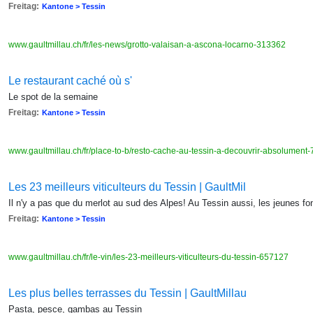
Freitag:
Kantone > Tessin
www.gaultmillau.ch/fr/les-news/grotto-valaisan-a-ascona-locarno-313362
Le restaurant caché où s'
Le spot de la semaine
Freitag:
Kantone > Tessin
www.gaultmillau.ch/fr/place-to-b/resto-cache-au-tessin-a-decouvrir-absolumen
Les 23 meilleurs viticulteurs du Tessin | GaultMil
Il n'y a pas que du merlot au sud des Alpes! Au Tessin aussi, les jeunes fo
Freitag:
Kantone > Tessin
www.gaultmillau.ch/fr/le-vin/les-23-meilleurs-viticulteurs-du-tessin-657127
Les plus belles terrasses du Tessin | GaultMillau
Pasta, pesce, gambas au Tessin