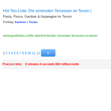
Hot Ten-Liste: Die schönsten Terrassen im Tessin |
Pasta, Pesce, Gambas & Asparagine im Tessin
Freitag:
Kantone > Tessin
www.gaultmillau.ch/life-style/hot-ten/die-schonsten-terrassen-im-tessin
1
2
3
4
5
6
7
8
9
10
11
12
Process time: 0 minutes 0 seconds 860 milliseconds