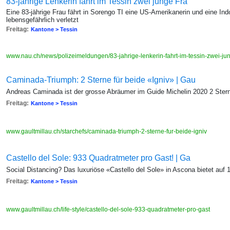
83-jährige Lenkerin fährt im Tessin zwei junge Fra
Eine 83-jährige Frau fährt in Sorengo TI eine US-Amerikanerin und eine Ind
lebensgefährlich verletzt
Freitag:
Kantone > Tessin
www.nau.ch/news/polizeimeldungen/83-jahrige-lenkerin-fahrt-im-tessin-zwei-
Caminada-Triumph: 2 Sterne für beide «Igniv» | Gau
Andreas Caminada ist der grosse Abräumer im Guide Michelin 2020 2 Stern
Freitag:
Kantone > Tessin
www.gaultmillau.ch/starchefs/caminada-triumph-2-sterne-fur-beide-igniv
Castello del Sole: 933 Quadratmeter pro Gast! | Ga
Social Distancing? Das luxuriöse «Castello del Sole» in Ascona bietet auf
Freitag:
Kantone > Tessin
www.gaultmillau.ch/life-style/castello-del-sole-933-quadratmeter-pro-gast