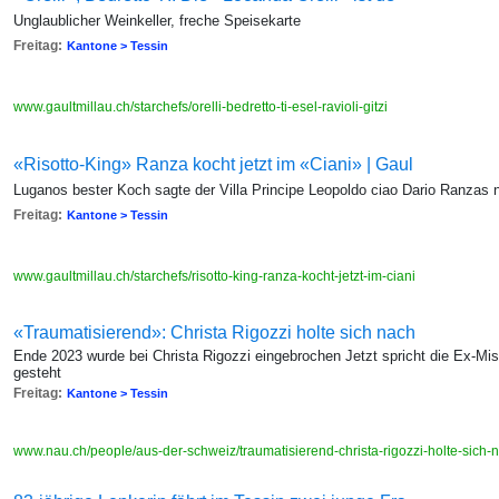
Unglaublicher Weinkeller, freche Speisekarte
Freitag:
Kantone > Tessin
www.gaultmillau.ch/starchefs/orelli-bedretto-ti-esel-ravioli-gitzi
«Risotto-King» Ranza kocht jetzt im «Ciani» | Gaul
Luganos bester Koch sagte der Villa Principe Leopoldo ciao Dario Ranzas 
Freitag:
Kantone > Tessin
www.gaultmillau.ch/starchefs/risotto-king-ranza-kocht-jetzt-im-ciani
«Traumatisierend»: Christa Rigozzi holte sich nach
Ende 2023 wurde bei Christa Rigozzi eingebrochen Jetzt spricht die Ex-Mi
gesteht
Freitag:
Kantone > Tessin
www.nau.ch/people/aus-der-schweiz/traumatisierend-christa-rigozzi-holte-sich