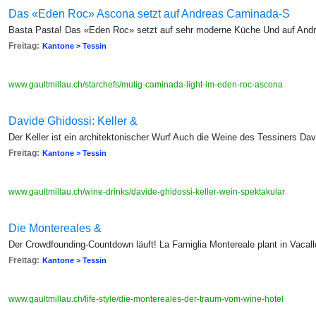
Das «Eden Roc» Ascona setzt auf Andreas Caminada-S
Basta Pasta! Das «Eden Roc» setzt auf sehr moderne Küche Und auf And
Freitag:
Kantone > Tessin
www.gaultmillau.ch/starchefs/mutig-caminada-light-im-eden-roc-ascona
Davide Ghidossi: Keller &
Der Keller ist ein architektonischer Wurf Auch die Weine des Tessiners Da
Freitag:
Kantone > Tessin
www.gaultmillau.ch/wine-drinks/davide-ghidossi-keller-wein-spektakular
Die Montereales &
Der Crowdfounding-Countdown läuft! La Famiglia Montereale plant in Vacall
Freitag:
Kantone > Tessin
www.gaultmillau.ch/life-style/die-montereales-der-traum-vom-wine-hotel