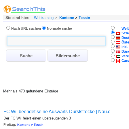
Sie sind hier:
Webkatalog
>
Kantone
>
Tessin
Nach URL suchen
Normale suche
Welt
Sch
Deu
Öste
inkl
Dän
Vere
Can
Mehr als 470 gefundene Einträge
FC Wil beendet seine Auswärts-Durststrecke | Nau.c
Der FC Wil feiert einen überzeugenden 3
Freitag:
Kantone > Tessin