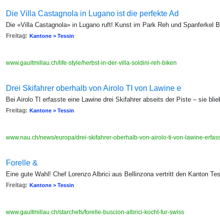
Die Villa Castagnola in Lugano ist die perfekte Ad
Die «Villa Castagnola» in Lugano ruft! Kunst im Park Reh und Spanferkel 
Freitag:
Kantone > Tessin
www.gaultmillau.ch/life-style/herbst-in-der-villa-soldini-reh-biken
Drei Skifahrer oberhalb von Airolo TI von Lawine e
Bei Airolo TI erfasste eine Lawine drei Skifahrer abseits der Piste – sie bl
Freitag:
Kantone > Tessin
www.nau.ch/news/europa/drei-skifahrer-oberhalb-von-airolo-ti-von-lawine-erfa
Forelle &
Eine gute Wahl! Chef Lorenzo Albrici aus Bellinzona vertritt den Kanton T
Freitag:
Kantone > Tessin
www.gaultmillau.ch/starchefs/forelle-buscion-albrici-kocht-fur-swiss