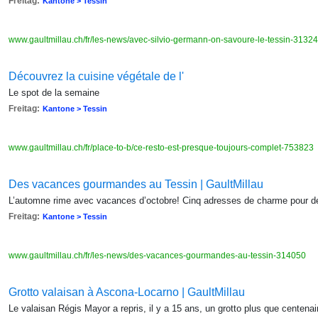
Freitag:
Kantone > Tessin
www.gaultmillau.ch/fr/les-news/avec-silvio-germann-on-savoure-le-tessin-3132
Découvrez la cuisine végétale de l'
Le spot de la semaine
Freitag:
Kantone > Tessin
www.gaultmillau.ch/fr/place-to-b/ce-resto-est-presque-toujours-complet-753823
Des vacances gourmandes au Tessin | GaultMillau
L’automne rime avec vacances d’octobre! Cinq adresses de charme pour dég
Freitag:
Kantone > Tessin
www.gaultmillau.ch/fr/les-news/des-vacances-gourmandes-au-tessin-314050
Grotto valaisan à Ascona-Locarno | GaultMillau
Le valaisan Régis Mayor a repris, il y a 15 ans, un grotto plus que centen