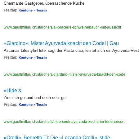
Charmante Gastgeber, überraschende Küche
Freitag:
Kantone > Tessin
www.gaultmillau.ch/starchefs/al-braciere-schweinebauch-mit-aussicht
«Giardino»: Mister Ayurveda knackt den Code! | Gau
Asconas Lifestyle-Hotel sagt der Pasta ciao, leistet sich ein Ayurveda-Res
Freitag:
Kantone > Tessin
www.gaultmillau.ch/starchefs/giardino-mister-ayurveda-knackt-den-code
«Hide &
Ziemlich gesund und doch sehr gut
Freitag:
Kantone > Tessin
www.gaultmillau.ch/starchefs/hide-seek-ayurveda-kuche-im-ferienresort
«Orelli», Bedretto TI: Die «Locanda Orelli» ist de