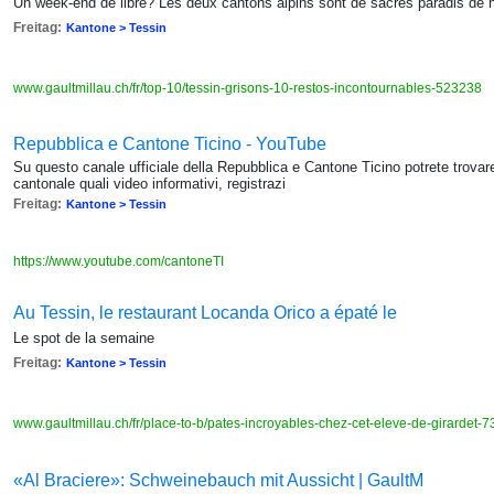
Un week-end de libre? Les deux cantons alpins sont de sacrés paradis de 
Freitag:
Kantone > Tessin
www.gaultmillau.ch/fr/top-10/tessin-grisons-10-restos-incontournables-523238
Repubblica e Cantone Ticino - YouTube
Su questo canale ufficiale della Repubblica e Cantone Ticino potrete trovar
cantonale quali video informativi, registrazi
Freitag:
Kantone > Tessin
https://www.youtube.com/cantoneTI
Au Tessin, le restaurant Locanda Orico a épaté le
Le spot de la semaine
Freitag:
Kantone > Tessin
www.gaultmillau.ch/fr/place-to-b/pates-incroyables-chez-cet-eleve-de-girardet
«Al Braciere»: Schweinebauch mit Aussicht | GaultM