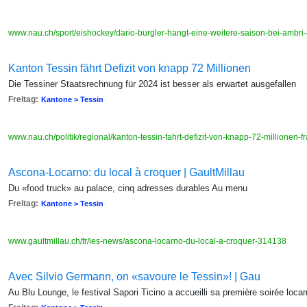
www.nau.ch/sport/eishockey/dario-burgler-hangt-eine-weitere-saison-bei-amb
Kanton Tessin fährt Defizit von knapp 72 Millionen
Die Tessiner Staatsrechnung für 2024 ist besser als erwartet ausgefallen
Freitag:
Kantone > Tessin
www.nau.ch/politik/regional/kanton-tessin-fahrt-defizit-von-knapp-72-millionen
Ascona-Locarno: du local à croquer | GaultMillau
Du «food truck» au palace, cinq adresses durables Au menu
Freitag:
Kantone > Tessin
www.gaultmillau.ch/fr/les-news/ascona-locarno-du-local-a-croquer-314138
Avec Silvio Germann, on «savoure le Tessin»! | Gau
Au Blu Lounge, le festival Sapori Ticino a accueilli sa première soirée locar