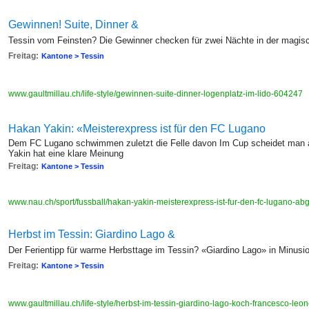
Gewinnen! Suite, Dinner &
Tessin vom Feinsten? Die Gewinner checken für zwei Nächte in der magisc
Freitag:
Kantone > Tessin
www.gaultmillau.ch/life-style/gewinnen-suite-dinner-logenplatz-im-lido-604247
Hakan Yakin: «Meisterexpress ist für den FC Lugano
Dem FC Lugano schwimmen zuletzt die Felle davon Im Cup scheidet man au
Yakin hat eine klare Meinung
Freitag:
Kantone > Tessin
www.nau.ch/sport/fussball/hakan-yakin-meisterexpress-ist-fur-den-fc-lugano-
Herbst im Tessin: Giardino Lago &
Der Ferientipp für warme Herbsttage im Tessin? «Giardino Lago» in Minusi
Freitag:
Kantone > Tessin
www.gaultmillau.ch/life-style/herbst-im-tessin-giardino-lago-koch-francesco-le