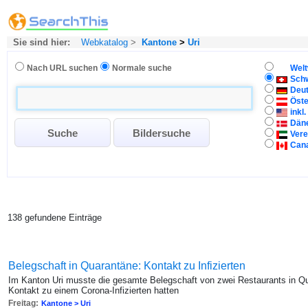
Sie sind hier:
Webkatalog
>
Kantone
>
Uri
Nach URL suchen
Normale suche
Welt
Sch
Deu
Öste
inkl
Dän
Vere
Can
138 gefundene Einträge
Belegschaft in Quarantäne: Kontakt zu Infizierten
Im Kanton Uri musste die gesamte Belegschaft von zwei Restaurants in Qua
Kontakt zu einem Corona-Infizierten hatten
Freitag:
Kantone > Uri