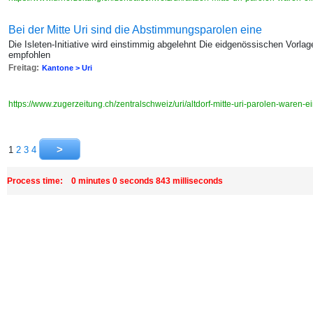
Bei der Mitte Uri sind die Abstimmungsparolen eine
Die Isleten-Initiative wird einstimmig abgelehnt Die eidgenössischen Vo
empfohlen
Freitag:
Kantone > Uri
https://www.zugerzeitung.ch/zentralschweiz/uri/altdorf-mitte-uri-parolen-waren
1
2
3
4
Process time: 0 minutes 0 seconds 843 milliseconds