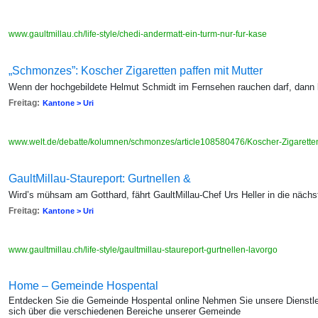
www.gaultmillau.ch/life-style/chedi-andermatt-ein-turm-nur-fur-kase
„Schmonzes”: Koscher Zigaretten paffen mit Mutter
Wenn der hochgebildete Helmut Schmidt im Fernsehen rauchen darf, dann
Freitag:
Kantone > Uri
www.welt.de/debatte/kolumnen/schmonzes/article108580476/Koscher-Zigaretten
GaultMillau-Staureport: Gurtnellen &
Wird’s mühsam am Gotthard, fährt GaultMillau-Chef Urs Heller in die nächst
Freitag:
Kantone > Uri
www.gaultmillau.ch/life-style/gaultmillau-staureport-gurtnellen-lavorgo
Home – Gemeinde Hospental
Entdecken Sie die Gemeinde Hospental online Nehmen Sie unsere Dienstlei
sich über die verschiedenen Bereiche unserer Gemeinde