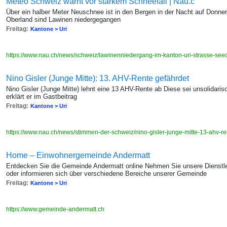
Meteo Schweiz warnt vor starkem Schneefall | Nau.c
Über ein halber Meter Neuschnee ist in den Bergen in der Nacht auf Donner
Oberland sind Lawinen niedergegangen
Freitag:
Kantone > Uri
https://www.nau.ch/news/schweiz/lawinenniedergang-im-kanton-uri-strasse-see
Nino Gisler (Junge Mitte): 13. AHV-Rente gefährdet
Nino Gisler (Junge Mitte) lehnt eine 13 AHV-Rente ab Diese sei unsolidarisc
erklärt er im Gastbeitrag
Freitag:
Kantone > Uri
https://www.nau.ch/news/stimmen-der-schweiz/nino-gisler-junge-mitte-13-ahv-
Home – Einwohnergemeinde Andermatt
Entdecken Sie die Gemeinde Andermatt online Nehmen Sie unsere Dienstle
oder informieren sich über verschiedene Bereiche unserer Gemeinde
Freitag:
Kantone > Uri
https://www.gemeinde-andermatt.ch