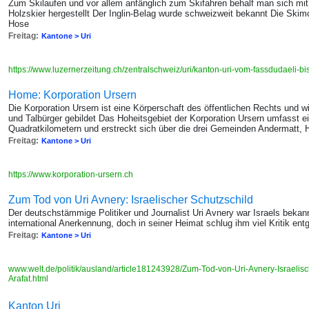
Zum Skilaufen und vor allem anfänglich zum Skifahren behalf man sich mit
Holzskier hergestellt Der Inglin-Belag wurde schweizweit bekannt Die Skimo
Hose
Freitag:
Kantone > Uri
https://www.luzernerzeitung.ch/zentralschweiz/uri/kanton-uri-vom-fassdudaeli
Home: Korporation Ursern
Die Korporation Ursern ist eine Körperschaft des öffentlichen Rechts und w
und Talbürger gebildet Das Hoheitsgebiet der Korporation Ursern umfasst e
Quadratkilometern und erstreckt sich über die drei Gemeinden Andermatt, 
Freitag:
Kantone > Uri
https://www.korporation-ursern.ch
Zum Tod von Uri Avnery: Israelischer Schutzschild
Der deutschstämmige Politiker und Journalist Uri Avnery war Israels beka
international Anerkennung, doch in seiner Heimat schlug ihm viel Kritik ent
Freitag:
Kantone > Uri
www.welt.de/politik/ausland/article181243928/Zum-Tod-von-Uri-Avnery-Israelisch
Arafat.html
Kanton Uri