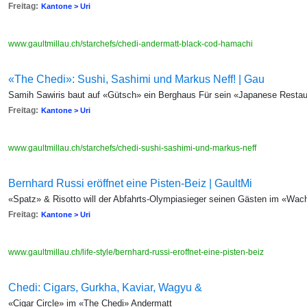
Freitag:
Kantone > Uri
www.gaultmillau.ch/starchefs/chedi-andermatt-black-cod-hamachi
«The Chedi»: Sushi, Sashimi und Markus Neff! | Gau
Samih Sawiris baut auf «Gütsch» ein Berghaus Für sein «Japanese Restau
Freitag:
Kantone > Uri
www.gaultmillau.ch/starchefs/chedi-sushi-sashimi-und-markus-neff
Bernhard Russi eröffnet eine Pisten-Beiz | GaultMi
«Spatz» & Risotto will der Abfahrts-Olympiasieger seinen Gästen im «Wac
Freitag:
Kantone > Uri
www.gaultmillau.ch/life-style/bernhard-russi-eroffnet-eine-pisten-beiz
Chedi: Cigars, Gurkha, Kaviar, Wagyu &
«Cigar Circle» im «The Chedi» Andermatt