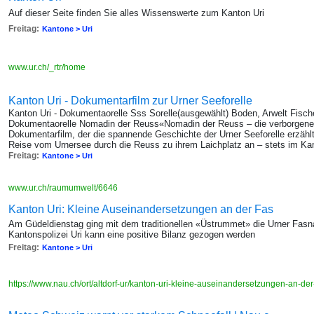
Auf dieser Seite finden Sie alles Wissenswerte zum Kanton Uri
Freitag:
Kantone > Uri
www.ur.ch/_rtr/home
Kanton Uri - Dokumentarfilm zur Urner Seeforelle
Kanton Uri - Dokumentaorelle Sss Sorelle(ausgewählt) Boden, Arwelt Fisch
Dokumentaorelle Nomadin der Reuss«Nomadin der Reuss – die verborgene Re
Dokumentarfilm, der die spannende Geschichte der Urner Seeforelle erzählt. 
Reise vom Urnersee durch die Reuss zu ihrem Laichplatz an – stets im K
Freitag:
Kantone > Uri
www.ur.ch/raumumwelt/6646
Kanton Uri: Kleine Auseinandersetzungen an der Fas
Am Güdeldienstag ging mit dem traditionellen «Üstrummet» die Urner Fasn
Kantonspolizei Uri kann eine positive Bilanz gezogen werden
Freitag:
Kantone > Uri
https://www.nau.ch/ort/altdorf-ur/kanton-uri-kleine-auseinandersetzungen-an-