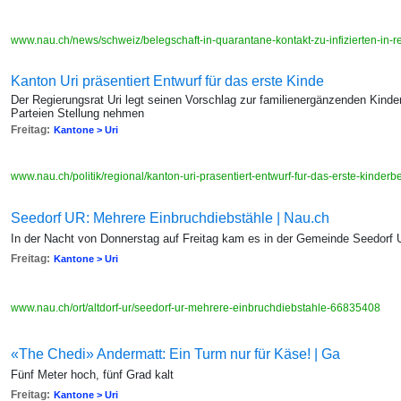
www.nau.ch/news/schweiz/belegschaft-in-quarantane-kontakt-zu-infizierten-in
Kanton Uri präsentiert Entwurf für das erste Kinde
Der Regierungsrat Uri legt seinen Vorschlag zur familienergänzenden Kinde
Parteien Stellung nehmen
Freitag:
Kantone > Uri
www.nau.ch/politik/regional/kanton-uri-prasentiert-entwurf-fur-das-erste-kind
Seedorf UR: Mehrere Einbruchdiebstähle | Nau.ch
In der Nacht von Donnerstag auf Freitag kam es in der Gemeinde Seedorf
Freitag:
Kantone > Uri
www.nau.ch/ort/altdorf-ur/seedorf-ur-mehrere-einbruchdiebstahle-66835408
«The Chedi» Andermatt: Ein Turm nur für Käse! | Ga
Fünf Meter hoch, fünf Grad kalt
Freitag:
Kantone > Uri