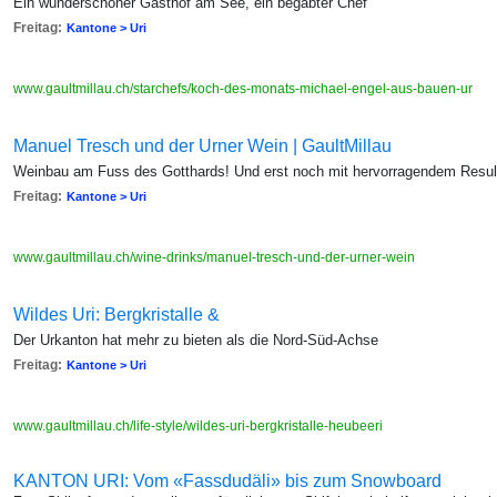
Ein wunderschöner Gasthof am See, ein begabter Chef
Freitag:
Kantone > Uri
www.gaultmillau.ch/starchefs/koch-des-monats-michael-engel-aus-bauen-ur
Manuel Tresch und der Urner Wein | GaultMillau
Weinbau am Fuss des Gotthards! Und erst noch mit hervorragendem Result
Freitag:
Kantone > Uri
www.gaultmillau.ch/wine-drinks/manuel-tresch-und-der-urner-wein
Wildes Uri: Bergkristalle &
Der Urkanton hat mehr zu bieten als die Nord-Süd-Achse
Freitag:
Kantone > Uri
www.gaultmillau.ch/life-style/wildes-uri-bergkristalle-heubeeri
KANTON URI: Vom «Fassdudäli» bis zum Snowboard