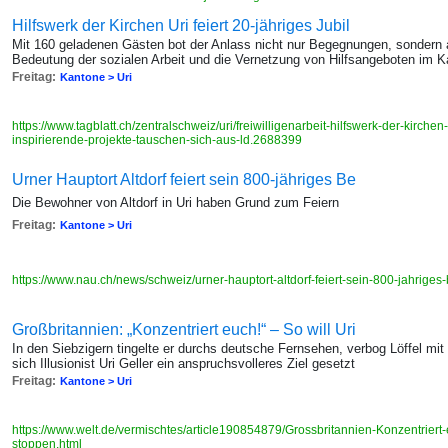
Hilfswerk der Kirchen Uri feiert 20-jähriges Jubil
Mit 160 geladenen Gästen bot der Anlass nicht nur Begegnungen, sondern 
Bedeutung der sozialen Arbeit und die Vernetzung von Hilfsangeboten im K
Freitag:
Kantone > Uri
https://www.tagblatt.ch/zentralschweiz/uri/freiwilligenarbeit-hilfswerk-der-kirchen-
inspirierende-projekte-tauschen-sich-aus-ld.2688399
Urner Hauptort Altdorf feiert sein 800-jähriges Be
Die Bewohner von Altdorf in Uri haben Grund zum Feiern
Freitag:
Kantone > Uri
https://www.nau.ch/news/schweiz/urner-hauptort-altdorf-feiert-sein-800-jahrig
Großbritannien: „Konzentriert euch!“ – So will Uri
In den Siebzigern tingelte er durchs deutsche Fernsehen, verbog Löffel mit
sich Illusionist Uri Geller ein anspruchsvolleres Ziel gesetzt
Freitag:
Kantone > Uri
https://www.welt.de/vermischtes/article190854879/Grossbritannien-Konzentriert-e
stoppen.html