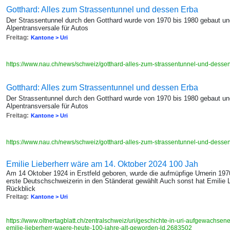
Gotthard: Alles zum Strassentunnel und dessen Erba
Der Strassentunnel durch den Gotthard wurde von 1970 bis 1980 gebaut und
Alpentransversale für Autos
Freitag:
Kantone > Uri
https://www.nau.ch/news/schweiz/gotthard-alles-zum-strassentunnel-und-des
Gotthard: Alles zum Strassentunnel und dessen Erba
Der Strassentunnel durch den Gotthard wurde von 1970 bis 1980 gebaut und
Alpentransversale für Autos
Freitag:
Kantone > Uri
https://www.nau.ch/news/schweiz/gotthard-alles-zum-strassentunnel-und-des
Emilie Lieberherr wäre am 14. Oktober 2024 100 Jah
Am 14 Oktober 1924 in Erstfeld geboren, wurde die aufmüpfige Urnerin 1970
erste Deutschschweizerin in den Ständerat gewählt Auch sonst hat Emilie 
Rückblick
Freitag:
Kantone > Uri
https://www.oltnertagblatt.ch/zentralschweiz/uri/geschichte-in-uri-aufgewachsene
emilie-lieberherr-waere-heute-100-jahre-alt-geworden-ld.2683502