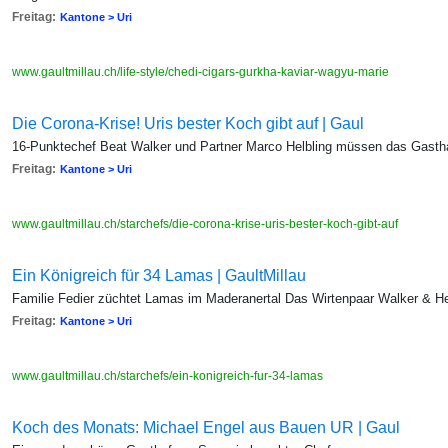
Freitag:
Kantone > Uri
www.gaultmillau.ch/life-style/chedi-cigars-gurkha-kaviar-wagyu-marie
Die Corona-Krise! Uris bester Koch gibt auf | Gaul
16-Punktechef Beat Walker und Partner Marco Helbling müssen das Gastha
Freitag:
Kantone > Uri
www.gaultmillau.ch/starchefs/die-corona-krise-uris-bester-koch-gibt-auf
Ein Königreich für 34 Lamas | GaultMillau
Familie Fedier züchtet Lamas im Maderanertal Das Wirtenpaar Walker & Hel
Freitag:
Kantone > Uri
www.gaultmillau.ch/starchefs/ein-konigreich-fur-34-lamas
Koch des Monats: Michael Engel aus Bauen UR | Gaul