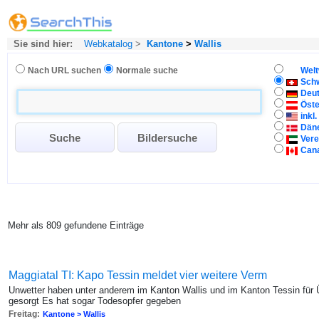
Sie sind hier:
Webkatalog
>
Kantone
>
Wallis
Nach URL suchen
Normale suche
Welt
Sch
Deu
Öste
inkl
Dän
Vere
Can
Mehr als 809 gefundene Einträge
Maggiatal TI: Kapo Tessin meldet vier weitere Verm
Unwetter haben unter anderem im Kanton Wallis und im Kanton Tessin f
gesorgt Es hat sogar Todesopfer gegeben
Freitag:
Kantone > Wallis