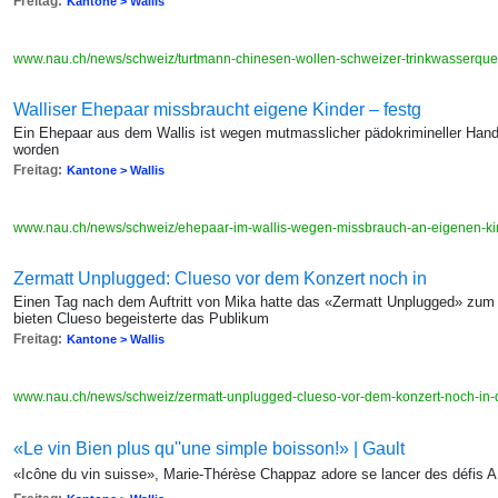
Freitag:
Kantone > Wallis
www.nau.ch/news/schweiz/turtmann-chinesen-wollen-schweizer-trinkwasserqu
Walliser Ehepaar missbraucht eigene Kinder – festg
Ein Ehepaar aus dem Wallis ist wegen mutmasslicher pädokrimineller Ha
worden
Freitag:
Kantone > Wallis
www.nau.ch/news/schweiz/ehepaar-im-wallis-wegen-missbrauch-an-eigenen-
Zermatt Unplugged: Clueso vor dem Konzert noch in
Einen Tag nach dem Auftritt von Mika hatte das «Zermatt Unplugged» zum 
bieten Clueso begeisterte das Publikum
Freitag:
Kantone > Wallis
www.nau.ch/news/schweiz/zermatt-unplugged-clueso-vor-dem-konzert-noch-in
«Le vin Bien plus qu''une simple boisson!» | Gault
«Icône du vin suisse», Marie-Thérèse Chappaz adore se lancer des défis A 