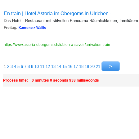
En train | Hotel Astoria im Obergoms in Ulrichen -
Das Hotel - Restaurant mit stilvollen Panorama Räumlichkeiten, familiärem
Freitag:
Kantone > Wallis
https://www.astoria-obergoms.ch/fr/bien-a-savoir/arrival/en-train
1
2
3
4
5
6
7
8
9
10
11
12
13
14
15
16
17
18
19
20
21
Process time: 0 minutes 0 seconds 938 milliseconds