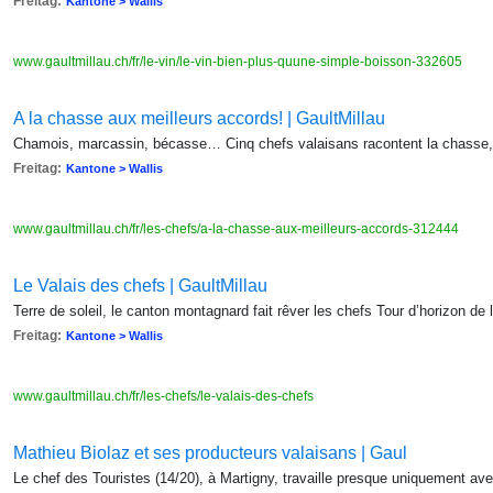
Freitag:
Kantone > Wallis
www.gaultmillau.ch/fr/le-vin/le-vin-bien-plus-quune-simple-boisson-332605
A la chasse aux meilleurs accords! | GaultMillau
Chamois, marcassin, bécasse… Cinq chefs valaisans racontent la chasse,
Freitag:
Kantone > Wallis
www.gaultmillau.ch/fr/les-chefs/a-la-chasse-aux-meilleurs-accords-312444
Le Valais des chefs | GaultMillau
Terre de soleil, le canton montagnard fait rêver les chefs Tour d’horizon de 
Freitag:
Kantone > Wallis
www.gaultmillau.ch/fr/les-chefs/le-valais-des-chefs
Mathieu Biolaz et ses producteurs valaisans | Gaul
Le chef des Touristes (14/20), à Martigny, travaille presque uniquement av