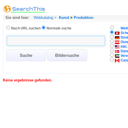
Sie sind hier:
Webkatalog
>
Kunst
>
Produktion
Nach URL suchen
Normale suche
Welt
Sch
Deu
Öste
inkl
Dän
Vere
Can
Keine ergebnisse gefunden.