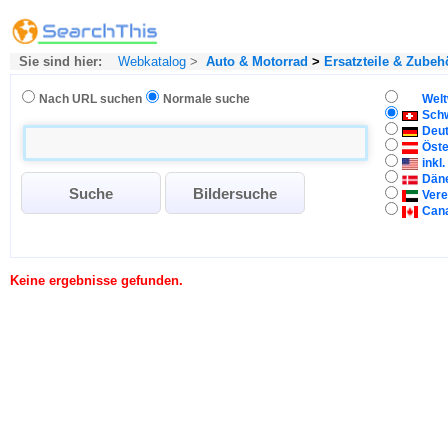
Sie sind hier:
Webkatalog
>
Auto & Motorrad
>
Ersatzteile & Zubeh
Nach URL suchen
Normale suche
Welt
Sch
Deu
Öste
inkl
Dän
Vere
Can
Keine ergebnisse gefunden.