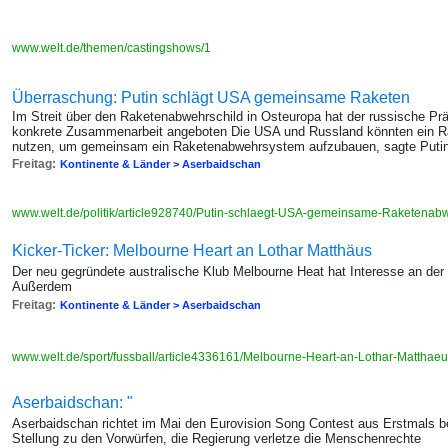
www.welt.de/themen/castingshows/1
Überraschung: Putin schlägt USA gemeinsame Raketen
Im Streit über den Raketenabwehrschild in Osteuropa hat der russische P
konkrete Zusammenarbeit angeboten Die USA und Russland könnten ein R
nutzen, um gemeinsam ein Raketenabwehrsystem aufzubauen, sagte Putin 
Freitag:
Kontinente & Länder > Aserbaidschan
www.welt.de/politik/article928740/Putin-schlaegt-USA-gemeinsame-Raketenabw
Kicker-Ticker: Melbourne Heart an Lothar Matthäus
Der neu gegründete australische Klub Melbourne Heat hat Interesse an der
Außerdem
Freitag:
Kontinente & Länder > Aserbaidschan
www.welt.de/sport/fussball/article4336161/Melbourne-Heart-an-Lothar-Matthaeus
Aserbaidschan: "
Aserbaidschan richtet im Mai den Eurovision Song Contest aus Erstmals
Stellung zu den Vorwürfen, die Regierung verletze die Menschenrechte