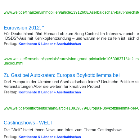
www.welt.de/finanzen/immobilien/article13912608/Aserbaidschan-baut-hoechst
Eurovision 2012: "
Für Deutschland fährt Roman Lob zum Song Contest Im Interview spricht e
"DSDS"-Aus mit Kehlkopfentzündung – und warum er nie zu fein ist, sich 
Freitag:
Kontinente & Länder > Aserbaidschan
www.welt.de/fernsehen/specials/eurovision-grand-prix/article106308371/Unfairs
uncool.html
Zu Gast bei Autokraten: Europas Boykottdilemma bei
Darf Europa in der Ukraine und Aserbaidschan feiern? Deutsche Politiker s
Veranstaltungen Aber sie werben für kreativen Protest
Freitag:
Kontinente & Länder > Aserbaidschan
www.welt.de/politik/deutschland/article13919879/Europas-Boykottdilemma-bei
Castingshows - WELT
Die "Welt" bietet Ihnen News und Infos zum Thema Castingshows
Freitag:
Kontinente & Länder > Aserbaidschan