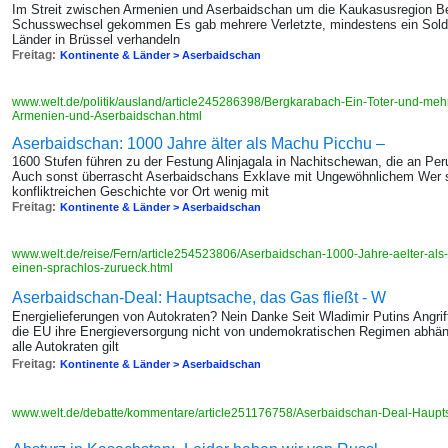
Im Streit zwischen Armenien und Aserbaidschan um die Kaukasusregion Be
Schusswechsel gekommen Es gab mehrere Verletzte, mindestens ein Solda
Länder in Brüssel verhandeln
Freitag:
Kontinente & Länder > Aserbaidschan
www.welt.de/politik/ausland/article245286398/Bergkarabach-Ein-Toter-und-meh
Armenien-und-Aserbaidschan.html
Aserbaidschan: 1000 Jahre älter als Machu Picchu –
1600 Stufen führen zu der Festung Alinjagala in Nachitschewan, die an Pe
Auch sonst überrascht Aserbaidschans Exklave mit Ungewöhnlichem Wer s
konfliktreichen Geschichte vor Ort wenig mit
Freitag:
Kontinente & Länder > Aserbaidschan
www.welt.de/reise/Fern/article254523806/Aserbaidschan-1000-Jahre-aelter-als
einen-sprachlos-zurueck.html
Aserbaidschan-Deal: Hauptsache, das Gas fließt - W
Energielieferungen von Autokraten? Nein Danke Seit Wladimir Putins Angrif
die EU ihre Energieversorgung nicht von undemokratischen Regimen abhäng
alle Autokraten gilt
Freitag:
Kontinente & Länder > Aserbaidschan
www.welt.de/debatte/kommentare/article251176758/Aserbaidschan-Deal-Haupts