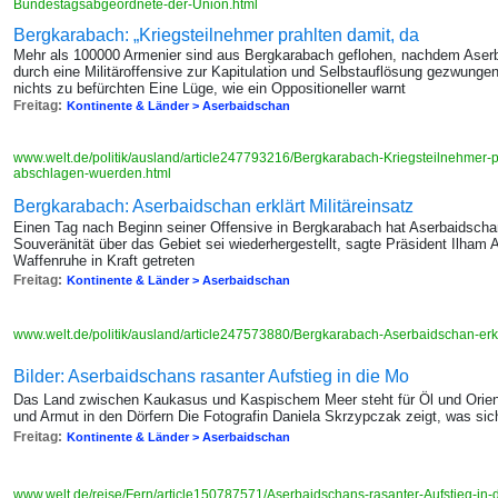
Bundestagsabgeordnete-der-Union.html
Bergkarabach: „Kriegsteilnehmer prahlten damit, da
Mehr als 100000 Armenier sind aus Bergkarabach geflohen, nachdem Aserb
durch eine Militäroffensive zur Kapitulation und Selbstauflösung gezwungen
nichts zu befürchten Eine Lüge, wie ein Oppositioneller warnt
Freitag:
Kontinente & Länder > Aserbaidschan
www.welt.de/politik/ausland/article247793216/Bergkarabach-Kriegsteilnehmer-p
abschlagen-wuerden.html
Bergkarabach: Aserbaidschan erklärt Militäreinsatz
Einen Tag nach Beginn seiner Offensive in Bergkarabach hat Aserbaidschan
Souveränität über das Gebiet sei wiederhergestellt, sagte Präsident Ilham 
Waffenruhe in Kraft getreten
Freitag:
Kontinente & Länder > Aserbaidschan
www.welt.de/politik/ausland/article247573880/Bergkarabach-Aserbaidschan-erkl
Bilder: Aserbaidschans rasanter Aufstieg in die Mo
Das Land zwischen Kaukasus und Kaspischem Meer steht für Öl und Orient,
und Armut in den Dörfern Die Fotografin Daniela Skrzypczak zeigt, was sic
Freitag:
Kontinente & Länder > Aserbaidschan
www.welt.de/reise/Fern/article150787571/Aserbaidschans-rasanter-Aufstieg-in