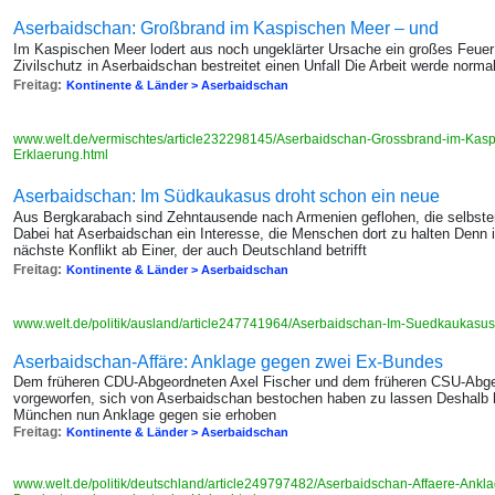
Aserbaidschan: Großbrand im Kaspischen Meer – und
Im Kaspischen Meer lodert aus noch ungeklärter Ursache ein großes Feuer
Zivilschutz in Aserbaidschan bestreitet einen Unfall Die Arbeit werde normal
Freitag:
Kontinente & Länder > Aserbaidschan
www.welt.de/vermischtes/article232298145/Aserbaidschan-Grossbrand-im-Kas
Erklaerung.html
Aserbaidschan: Im Südkaukasus droht schon ein neue
Aus Bergkarabach sind Zehntausende nach Armenien geflohen, die selbsterk
Dabei hat Aserbaidschan ein Interesse, die Menschen dort zu halten Denn 
nächste Konflikt ab Einer, der auch Deutschland betrifft
Freitag:
Kontinente & Länder > Aserbaidschan
www.welt.de/politik/ausland/article247741964/Aserbaidschan-Im-Suedkaukasus-
Aserbaidschan-Affäre: Anklage gegen zwei Ex-Bundes
Dem früheren CDU-Abgeordneten Axel Fischer und dem früheren CSU-Abgeo
vorgeworfen, sich von Aserbaidschan bestochen haben zu lassen Deshalb h
München nun Anklage gegen sie erhoben
Freitag:
Kontinente & Länder > Aserbaidschan
www.welt.de/politik/deutschland/article249797482/Aserbaidschan-Affaere-Ankl