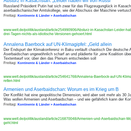
Absturz in Kasachstan: „Leider haben wir von Russl
Russland Präsident Putin hat sich zwar für das Flugzeugunglück in Kasach
aserbaidschanischer Amtskollege, wie der Abschuss der Maschine vertusch
Freitag:
Kontinente & Länder > Aserbaidschan
www.welt.de/politik/ausland/article254990906/Absturz-in-Kasachstan-Leider-ha
drei-Tagen-nichts-als-idiotische-Versionen-gehoert.html
Annalena Baerbock auf UN-Klimagipfel: „Geld allein
Der Endspurt der Klimakonferenz in Baku verläuft chaotisch Die deutsche 
Aserbaidschan ungewöhnlich scharf an und plädierte für „eine Koalition übe
Textentwurf vor, über den das Plenum entscheiden soll
Freitag:
Kontinente & Länder > Aserbaidschan
www.welt.de/politik/ausland/article254641768/Annalena-Baerbock-auf-UN-Klimagi
retten.html
Armenien und Aserbaidschan: Worum es im Krieg um B
Der Konflikt hat eine geopolitische Dimension, wird aber seit mehr als 30 J
Was wollen Armenien und Aserbaidschan – und wie gefährlich kann der Kon
Freitag:
Kontinente & Länder > Aserbaidschan
www.welt.de/politik/ausland/article216870048/Armenien-und-Aserbaidschan-W
geht.html