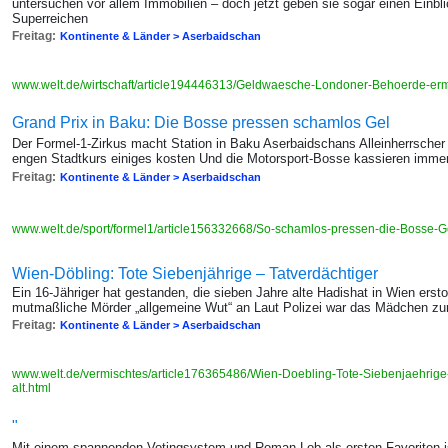
untersuchen vor allem Immobilien – doch jetzt geben sie sogar einen Einbl
Superreichen
Freitag:
Kontinente & Länder > Aserbaidschan
www.welt.de/wirtschaft/article194446313/Geldwaesche-Londoner-Behoerde-ermi
Grand Prix in Baku: Die Bosse pressen schamlos Gel
Der Formel-1-Zirkus macht Station in Baku Aserbaidschans Alleinherrscher
engen Stadtkurs einiges kosten Und die Motorsport-Bosse kassieren immer
Freitag:
Kontinente & Länder > Aserbaidschan
www.welt.de/sport/formel1/article156332668/So-schamlos-pressen-die-Bosse-G
Wien-Döbling: Tote Siebenjährige – Tatverdächtiger
Ein 16-Jähriger hat gestanden, die sieben Jahre alte Hadishat in Wien ers
mutmaßliche Mörder „allgemeine Wut“ an Laut Polizei war das Mädchen zur
Freitag:
Kontinente & Länder > Aserbaidschan
www.welt.de/vermischtes/article176365486/Wien-Doebling-Tote-Siebenjaehrige-
alt.html
"
Mit einem spannenden Votingsystem und Roman Lob als ersten Favoriten i