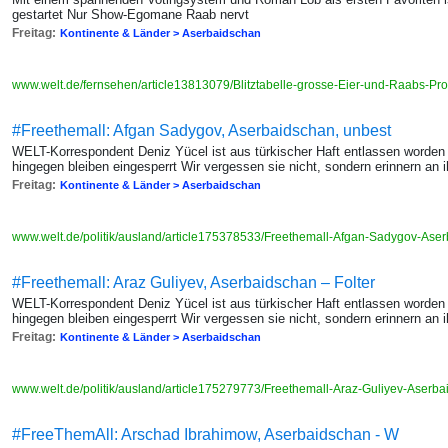
gestartet Nur Show-Egomane Raab nervt
Freitag:
Kontinente & Länder > Aserbaidschan
www.welt.de/fernsehen/article13813079/Blitztabelle-grosse-Eier-und-Raabs-Pro
#Freethemall: Afgan Sadygov, Aserbaidschan, unbest
WELT-Korrespondent Deniz Yücel ist aus türkischer Haft entlassen worden
hingegen bleiben eingesperrt Wir vergessen sie nicht, sondern erinnern an 
Freitag:
Kontinente & Länder > Aserbaidschan
www.welt.de/politik/ausland/article175378533/Freethemall-Afgan-Sadygov-Ase
#Freethemall: Araz Guliyev, Aserbaidschan – Folter
WELT-Korrespondent Deniz Yücel ist aus türkischer Haft entlassen worden
hingegen bleiben eingesperrt Wir vergessen sie nicht, sondern erinnern an 
Freitag:
Kontinente & Länder > Aserbaidschan
www.welt.de/politik/ausland/article175279773/Freethemall-Araz-Guliyev-Aserba
#FreeThemAll: Arschad Ibrahimow, Aserbaidschan - W