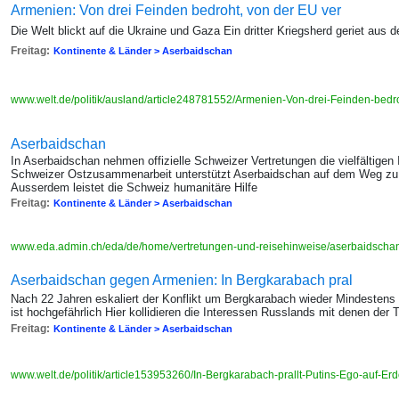
Armenien: Von drei Feinden bedroht, von der EU ver
Die Welt blickt auf die Ukraine und Gaza Ein dritter Kriegsherd geriet aus 
Freitag:
Kontinente & Länder > Aserbaidschan
www.welt.de/politik/ausland/article248781552/Armenien-Von-drei-Feinden-bedr
Aserbaidschan
In Aserbaidschan nehmen offizielle Schweizer Vertretungen die vielfältigen
Schweizer Ostzusammenarbeit unterstützt Aserbaidschan auf dem Weg zu s
Ausserdem leistet die Schweiz humanitäre Hilfe
Freitag:
Kontinente & Länder > Aserbaidschan
www.eda.admin.ch/eda/de/home/vertretungen-und-reisehinweise/aserbaidscha
Aserbaidschan gegen Armenien: In Bergkarabach pral
Nach 22 Jahren eskaliert der Konflikt um Bergkarabach wieder Mindestens 
ist hochgefährlich Hier kollidieren die Interessen Russlands mit denen der 
Freitag:
Kontinente & Länder > Aserbaidschan
www.welt.de/politik/article153953260/In-Bergkarabach-prallt-Putins-Ego-auf-Er