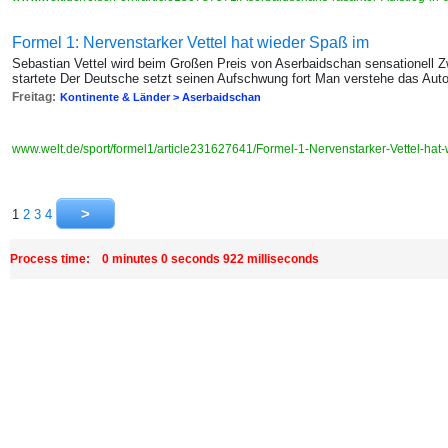
Formel 1: Nervenstarker Vettel hat wieder Spaß im
Sebastian Vettel wird beim Großen Preis von Aserbaidschan sensationell Z
startete Der Deutsche setzt seinen Aufschwung fort Man verstehe das Aut
Freitag:
Kontinente & Länder > Aserbaidschan
www.welt.de/sport/formel1/article231627641/Formel-1-Nervenstarker-Vettel-hat
1
2
3
4
Process time: 0 minutes 0 seconds 922 milliseconds