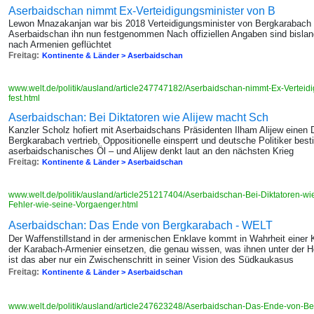
Aserbaidschan nimmt Ex-Verteidigungsminister von B
Lewon Mnazakanjan war bis 2018 Verteidigungsminister von Bergkarabach 
Aserbaidschan ihn nun festgenommen Nach offiziellen Angaben sind bislang
nach Armenien geflüchtet
Freitag:
Kontinente & Länder > Aserbaidschan
www.welt.de/politik/ausland/article247747182/Aserbaidschan-nimmt-Ex-Verteid
fest.html
Aserbaidschan: Bei Diktatoren wie Alijew macht Sch
Kanzler Scholz hofiert mit Aserbaidschans Präsidenten Ilham Alijew einen
Bergkarabach vertrieb, Oppositionelle einsperrt und deutsche Politiker best
aserbaidschanisches Öl – und Alijew denkt laut an den nächsten Krieg
Freitag:
Kontinente & Länder > Aserbaidschan
www.welt.de/politik/ausland/article251217404/Aserbaidschan-Bei-Diktatoren-wi
Fehler-wie-seine-Vorgaenger.html
Aserbaidschan: Das Ende von Bergkarabach - WELT
Der Waffenstillstand in der armenischen Enklave kommt in Wahrheit einer K
der Karabach-Armenier einsetzen, die genau wissen, was ihnen unter der Her
ist das aber nur ein Zwischenschritt in seiner Vision des Südkaukasus
Freitag:
Kontinente & Länder > Aserbaidschan
www.welt.de/politik/ausland/article247623248/Aserbaidschan-Das-Ende-von-B