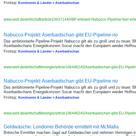
Freitag:
Kontinente & Länder > Aserbaidschan
www.welt.de/wirtschaft/article106371440/BP-erklaert-Nabucco-Pipeline-fuer-erle
Nabucco-Projekt: Aserbaidschan gibt EU-Pipeline no
Das ambitionierte Pipeline-Projekt Nabucco gilt als zu groß und zu teuer, B
Aserbaidschans Energiekonzern Socar macht den Europäern wieder Hoffn
Freitag:
Kontinente & Länder > Aserbaidschan
www.welt.de/wirtschaft/energie/article106446245/Aserbaidschan-gibt-EU-Pipel
Nabucco-Projekt: Aserbaidschan gibt EU-Pipeline no
Das ambitionierte Pipeline-Projekt Nabucco gilt als zu groß und zu teuer, B
Aserbaidschans Energiekonzern Socar macht den Europäern wieder Hoffn
Freitag:
Kontinente & Länder > Aserbaidschan
www.welt.de/wirtschaft/energie/article106446245/Aserbaidschan-gibt-EU-Pipel
Geldwäsche: Londoner Behörde ermittelt mit McMafia
Britische Ermittler machen Jagd auf Geldwäscher und nehmen Vermögen ins 