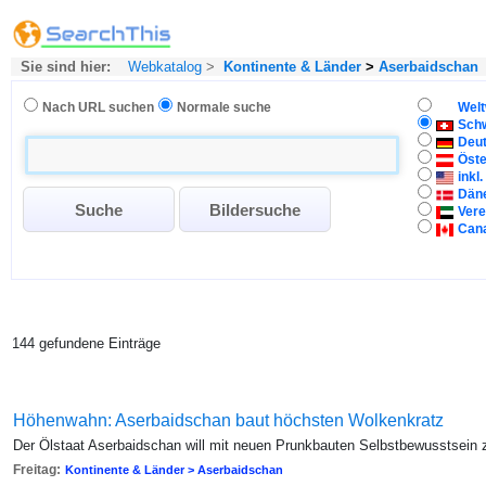
Sie sind hier:
Webkatalog
>
Kontinente & Länder
>
Aserbaidschan
Nach URL suchen
Normale suche
Welt
Sch
Deu
Öste
inkl
Dän
Vere
Can
144 gefundene Einträge
Höhenwahn: Aserbaidschan baut höchsten Wolkenkratz
Der Ölstaat Aserbaidschan will mit neuen Prunkbauten Selbstbewusstsein 
Freitag:
Kontinente & Länder > Aserbaidschan