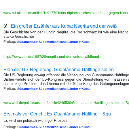
www.nd-aktuell.de/artikel/1191770.kuba-diplomatisches-stoerfeuer-gegen-kuba
Ein großer Erzähler aus Kuba: Negrita und der weiß
Die Geschichte von der Hündin Negrita, die "so schwarz ist wie eine Nacht 
starke Geschichte
Freitag:
Südamerika > Südamerikanische Länder > Kuba
https://www.zeit.de/1987/28/negrita-und-der-weisse-wildhund
Plan der US-Regierung: Guantánamo-Häftlinge sollen
Die US-Regierung erwägt offenbar die Verlegung von Guantánamo-Häftlingen
Bisher wehrte sich der US-Kongress gegen die Überstellung von Insassen a
das einzige Problem, das Obama mit der Schließung des Gefangenenlager
Freitag:
Südamerika > Südamerikanische Länder > Kuba
www.welt.de/politik/ausland/article4246530/Guantanamo-Haeftlinge-sollen-in-S
Erstmals vor Gericht: Ex-Guantánamo-Häftling – &qu
Es wird ein politisch wichtiger Prozess
Freitag:
Südamerika > Südamerikanische Länder > Kuba