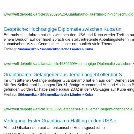
www.welt.de/politik/article3896096/Ex-Guantanamo-Haeftling-bin-nicht-schuldig
Gespräche: Hochrangige Diplomatie zwischen Kuba un
Erstmals seit Jahren hat es zwischen den USA und Kuba wieder Treffen a
einem Besuch auf der Insel sprach die stellvertretende Abteilungsleiteri
kubanischen Vizeaußenminister – über erstaunlich viele Themen
Freitag:
Südamerika > Südamerikanische Länder > Kuba
www.welt.de/politik/ausland/article4680569/Hochrangige-Diplomatie-zwische
Guantánamo: Gefangener aus Jemen begeht offenbar S
Im umstrittenen Gefangenenlager Guantánamo hat ein aus dem Jemen st
Militärs Selbstmord begangen Der 31-jährige Mohammed Ahmad Abdallah Sali
gefunden worden Er habe seit Februar 2002 in dem US-Lager auf Kuba ei
Freitag:
Südamerika > Südamerikanische Länder > Kuba
www.welt.de/politik/article3850365/Gefangener-aus-Jemen-begeht-offenbar-Se
Verlegung: Erster Guantánamo-Häftling in den USA e
Ahmed Ghailani schreibt amerikanische Rechtsgeschichte