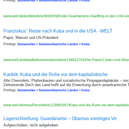
Freitag:
Südamerika > Südamerikanische Länder > Kuba
www.welt.de/politik/article3892009/Erster-Guantanamo-Haeftling-in-den-USA-ei
Franziskus'' Reise nach Kuba und in die USA - WELT
Papst, Marxist und US-Präsident
Freitag:
Südamerika > Südamerikanische Länder > Kuba
www.welt.de/debatte/kommentare/article146622764/Der-Papst-Castro-und-Obam
Karibik: Kuba und die Ruhe vor dem kapitalistische
Alte Chevrolets, Plattenbauten und sozialistische Propagandaplakate – no
Zeitreisende Doch das Land hofft auf die Erweckung durch amerikanische T
Freitag:
Südamerika > Südamerikanische Länder > Kuba
www.welt.de/reise/Fern/article123966397/Kuba-und-die-Ruhe-vor-dem-kapitalis
Lagerschließung: Guantánamo – Obamas voreiliges Ve
Aufgeschoben, nicht aufgehoben