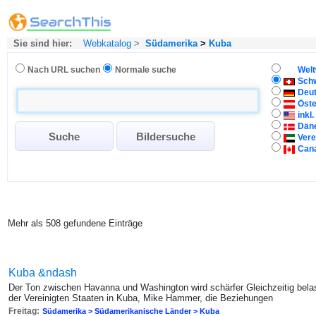
Sie sind hier:
Webkatalog
>
Südamerika
>
Kuba
Nach URL suchen
Normale suche
Welt
Sch
Deu
Öste
inkl
Dän
Vere
Can
Mehr als 508 gefundene Einträge
Kuba &ndash
Der Ton zwischen Havanna und Washington wird schärfer Gleichzeitig belas
der Vereinigten Staaten in Kuba, Mike Hammer, die Beziehungen
Freitag:
Südamerika > Südamerikanische Länder > Kuba