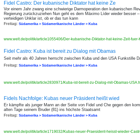
Fidel Castro: Der kubanische Diktator hat keine Ze
Vor einem Jahr zwang eine schwierige Darmoperation den kubanischen Revol
Regierung zurückzuziehen Nun geht es dem Máximo Líder wieder besser –
verteidigen Unklar ist, ob er das tun kann
Freitag:
Südamerika > Südamerikanische Länder > Kuba
www.welt.de/politik/article1055406/Der-kubanische-Diktator-hat-keine-Zeit-fuer
Fidel Castro: Kuba ist bereit zu Dialog mit Obamas
Seit mehr als 40 Jahren herrscht zwischen Kuba und den USA Funkstille D
Freitag:
Südamerika > Südamerikanische Länder > Kuba
www.welt.de/politik/article2830971/Kuba-ist-bereit-zu-Dialog-mit-Obamas-USA.
Fidels Nachfolge: Kubas neuer Präsident heißt wied
Er kämpfte als junger Mann an der Seite von Fidel und Che gegen den korrup
alten Tage seinem Bruder (81) ins höchste Staatsamt
Freitag:
Südamerika > Südamerikanische Länder > Kuba
www.welt.de/politik/article1719032/Kubas-neuer-Praesident-heisst-wieder-Cast