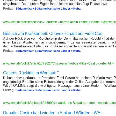
eingebracht Doch echte Ergebnisse bleiben aus Nun folgt Phase zwei
Freitag:
Südamerika > Südamerikanische Länder > Kuba
www.welt.de/politik/article3579300/Mit-Charme-allein-kommt-Obama-nicht-weite
Besuch am Krankenbett: Chavez schaut bei Fidel Cas
Auf der Rückreise vom Rio-Gipfel in der Dominikanischen Republik hat de
einen kurzen Abstecher nach Kuba gemacht Es war seinerster besuch nach
dem schwerkranken Fidel Castro Dieser scherzte sogar mit seinem alten F
Freitag:
Südamerika > Südamerikanische Länder > Kuba
www.welt.de/politik/article1778627/Chavez-schaut-bei-Fidel-Castro-vorbei.html
Castros Rücktritt im Wortlaut: "
Kubas schwer erkrankter Präsident Fidel Castro hat seinen Rücktritt vom
angekündigt Er teilte seine Entscheidung in der Online-Ausgabe der kommu
WELT ONLINE zeigt die wichtigsten Passagen aus seiner Rede im Wortlau
Freitag:
Südamerika > Südamerikanische Länder > Kuba
www.welt.de/politik/article1694690/Ich-werde-als-Soldat-der-Ideen-weiterkaemp
Debatte: Castro bald wieder in Amt und Würden - WE