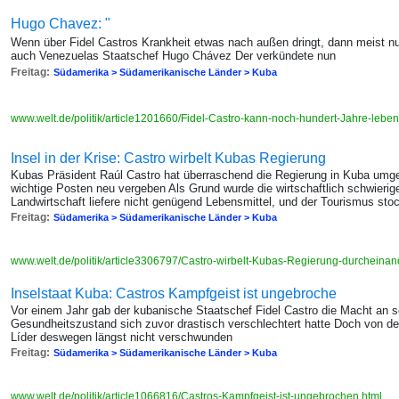
Hugo Chavez: "
Wenn über Fidel Castros Krankheit etwas nach außen dringt, dann meist nu
auch Venezuelas Staatschef Hugo Chávez Der verkündete nun
Freitag:
Südamerika > Südamerikanische Länder > Kuba
www.welt.de/politik/article1201660/Fidel-Castro-kann-noch-hundert-Jahre-lebe
Insel in der Krise: Castro wirbelt Kubas Regierung
Kubas Präsident Raúl Castro hat überraschend die Regierung in Kuba umgeb
wichtige Posten neu vergeben Als Grund wurde die wirtschaftlich schwierig
Landwirtschaft liefere nicht genügend Lebensmittel, und der Tourismus sto
Freitag:
Südamerika > Südamerikanische Länder > Kuba
www.welt.de/politik/article3306797/Castro-wirbelt-Kubas-Regierung-durcheinan
Inselstaat Kuba: Castros Kampfgeist ist ungebroche
Vor einem Jahr gab der kubanische Staatschef Fidel Castro die Macht an 
Gesundheitszustand sich zuvor drastisch verschlechtert hatte Doch von der
Líder deswegen längst nicht verschwunden
Freitag:
Südamerika > Südamerikanische Länder > Kuba
www.welt.de/politik/article1066816/Castros-Kampfgeist-ist-ungebrochen.html