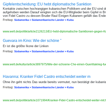
Gipfelentscheidung: EU hebt diplomatische Sanktion
Kontakte zwischen hochrangigen kubanischen Politikern und der EU sind de
aufgehoben werden Darauf einigten sich die EU-Mitglieder beim Gipfel in B
von Fidel Castro zu dessen Bruder Raul Einigen Kubanern gefällt das Ende
Freitag:
Südamerika > Südamerikanische Länder > Kuba
www.welt.de/politik/article2126213/EU-hebt-diplomatische-Sanktionen-gegen-K
Guevara im Kino: Wie der schöne "
Er ist die größte Ikone der Linken
Freitag:
Südamerika > Südamerikanische Länder > Kuba
www.welt.de/kultur/article3897975/Wie-der-schoene-Che-einen-Guerillakrieg-fu
Havanna: Kranker Fidel Castro entscheidet weiter m
Ohne ihn geht nichts Das wurde bereits vermutet, nun bestätigt der kubani
Freitag:
Südamerika > Südamerikanische Länder > Kuba
www.welt.de/politik/article1071994/Kranker-Fidel-Castro-entscheidet-weiter-mit.