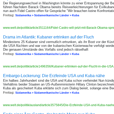
Der Regierungswechsel in Washington könnte zu einer Entspannung der 
führen Nachdem Barack Obama bereits Reiseerleichterungen für Exilkubaner 
nun auch Fidel Castro offen für Gespräche "Wir brauchen keine Konfrontati
Freitag:
Südamerika > Südamerikanische Länder > Kuba
www.welt.de/politik/article3511164/Fidel-Castro-will-jetzt-mit-Barack-Obama-sp
Drama im Atlantik: Kubaner ertrinken auf der Fluch
Mindestens 25 Kubaner sind vermutlich ertrunken, als ihr Boot vor der Küste
die USA flüchten und war von der kubanischen Küstenwache verfolgt worden 
Die genauen Umstände des Vorfalls sind jedoch rätselhaft
Freitag:
Südamerika > Südamerikanische Länder > Kuba
www.welt.de/politik/article1496356/Kubaner-ertrinken-auf-der-Flucht-in-die-USA
Embargo-Lockerung: Die Erzfeinde USA und Kuba nähe
Ein halbes Jahrhundert sind die USA und Kuba schon verfeindet Nun kündi
Verhältnis beider Staaten an US-Außenministerin Hillary Clinton bezeichne
Kuba als gescheitert Kuba erklärte sich zum Dialog bereit, solange eine Bed
Freitag:
Südamerika > Südamerikanische Länder > Kuba
www.welt.de/politik/ausland/article3575845/Die-Erzfeinde-USA-und-Kuba-naehe