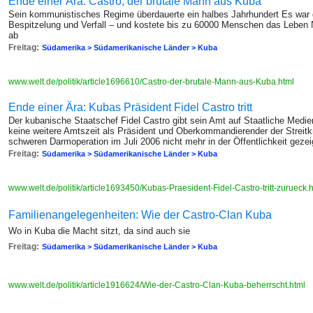
Ende einer Ära: Castro, der brutale Mann aus Kuba
Sein kommunistisches Regime überdauerte ein halbes Jahrhundert Es war
Bespitzelung und Verfall – und kostete bis zu 60000 Menschen das Leben Nu
ab
Freitag:
Südamerika > Südamerikanische Länder > Kuba
www.welt.de/politik/article1696610/Castro-der-brutale-Mann-aus-Kuba.html
Ende einer Ära: Kubas Präsident Fidel Castro tritt
Der kubanische Staatschef Fidel Castro gibt sein Amt auf Staatliche Medie
keine weitere Amtszeit als Präsident und Oberkommandierender der Streitkrä
schweren Darmoperation im Juli 2006 nicht mehr in der Öffentlichkeit gezei
Freitag:
Südamerika > Südamerikanische Länder > Kuba
www.welt.de/politik/article1693450/Kubas-Praesident-Fidel-Castro-tritt-zurueck.
Familienangelegenheiten: Wie der Castro-Clan Kuba
Wo in Kuba die Macht sitzt, da sind auch sie
Freitag:
Südamerika > Südamerikanische Länder > Kuba
www.welt.de/politik/article1916624/Wie-der-Castro-Clan-Kuba-beherrscht.html