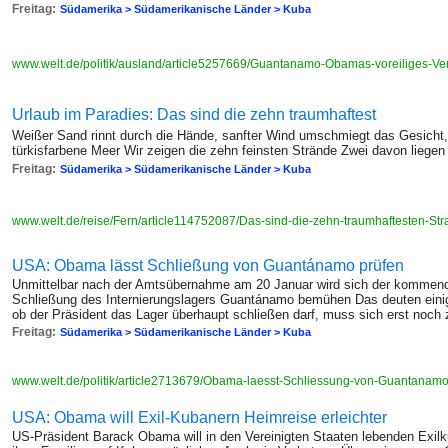
Freitag:
Südamerika > Südamerikanische Länder > Kuba
www.welt.de/politik/ausland/article5257669/Guantanamo-Obamas-voreiliges-Ve
Urlaub im Paradies: Das sind die zehn traumhaftest
Weißer Sand rinnt durch die Hände, sanfter Wind umschmiegt das Gesicht, 
türkisfarbene Meer Wir zeigen die zehn feinsten Strände Zwei davon liegen
Freitag:
Südamerika > Südamerikanische Länder > Kuba
www.welt.de/reise/Fern/article114752087/Das-sind-die-zehn-traumhaftesten-St
USA: Obama lässt Schließung von Guantánamo prüfen
Unmittelbar nach der Amtsübernahme am 20 Januar wird sich der komme
Schließung des Internierungslagers Guantánamo bemühen Das deuten einig
ob der Präsident das Lager überhaupt schließen darf, muss sich erst noch 
Freitag:
Südamerika > Südamerikanische Länder > Kuba
www.welt.de/politik/article2713679/Obama-laesst-Schliessung-von-Guantanamo
USA: Obama will Exil-Kubanern Heimreise erleichter
US-Präsident Barack Obama will in den Vereinigten Staaten lebenden Exi