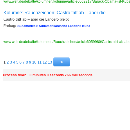
www.welt.de/debatte/kolumnen/kolumne/article6062217/Barack-Obama-ist-Kub
Kolumne: Rauchzeichen: Castro tritt ab – aber die
Castro tritt ab – aber die Lancero bleibt
Freitag:
Südamerika > Südamerikanische Länder > Kuba
www.welt.de/debatte/kolumnen/Rauchzeichen/article6059980/Castro-tritt-ab-abe
1
2
3
4
5
6
7
8
9
10
11
12
13
Process time: 0 minutes 0 seconds 766 milliseconds