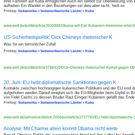
ihrer Familien auf Kuba ermöglichen Auch ein Verbot zur Überweisung von G
aufheben Ein Wandel in den Beziehungen sei dies aber nicht, hieß es
Freitag:
Südamerika > Südamerikanische Länder > Kuba
www.welt.de/politik/article3500998/Obama-will-Exil-Kubanern-Heimreise-erleich
US-Sicherheitspolitik: Dick Cheneys rhetorischer K
Was für ein terminlicher Zufall
Freitag:
Südamerika > Südamerikanische Länder > Kuba
www.welt.de/politik/article3786410/Dick-Cheneys-rhetorischer-Kampf-gegen-O
20. Juni: EU hebt diplomatische Sanktionen gegen K
Kontakte zwischen hochrangigen kubanischen Politikern und der EU sind de
aufgehoben werden Darauf einigten sich die EU-Mitglieder beim Gipfel in B
von Fidel Castro zu dessen Bruder Raul Einigen Kubanern gefällt das Ende
Freitag:
Südamerika > Südamerikanische Länder > Kuba
www.welt.de/jahresrueckblick-2008/juni/article2737793/EU-hebt-diplomatische
Analyse: Mit Charme allein kommt Obama nicht weite
Barack Obamas Politik der ausgestreckten Hand hat ihm selbst bei Ameri