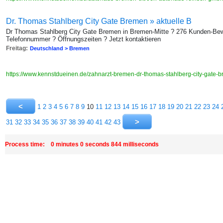
Dr. Thomas Stahlberg City Gate Bremen » aktuelle B
Dr Thomas Stahlberg City Gate Bremen in Bremen-Mitte ? 276 Kunden-Bew
Telefonnummer ? Öffnungszeiten ? Jetzt kontaktieren
Freitag:
Deutschland > Bremen
https://www.kennstdueinen.de/zahnarzt-bremen-dr-thomas-stahlberg-city-gate
1
2
3
4
5
6
7
8
9
10
11
12
13
14
15
16
17
18
19
20
21
22
23
24
31
32
33
34
35
36
37
38
39
40
41
42
43
Process time: 0 minutes 0 seconds 844 milliseconds