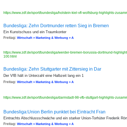
https://www.zdf.de/sport/bundesliga/holstein-kiel-vfl-wolfsburg-highlights-zu
Bundesliga: Zehn Dortmunder retten Sieg in Bremen
Ein Kunstschuss und ein Traumkonter
Freitag:
Wirtschaft > Marketing & Werbung > A
https://www.zdf.de/sport/bundesliga/werder-bremen-borussia-dortmund-highli
100.html
Bundesliga: Zehn Stuttgarter mit Zittersieg in Dar
Der VfB hält in Unterzahl eine Halbzeit lang ein 1
Freitag:
Wirtschaft > Marketing & Werbung > A
https://www.zdf.de/sport/bundesliga/darmstadt-98-vfb-stuttgart-highlights-zu
Bundesliga:Union Berlin punktet bei Eintracht Fran
Eintrachts Abschlussschwäche und ein starker Union-Torhüter Frederik R
Freitag:
Wirtschaft > Marketing & Werbung > A