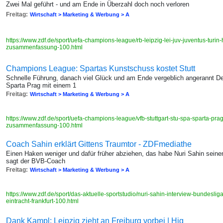
Zwei Mal geführt - und am Ende in Überzahl doch noch verloren
Freitag:
Wirtschaft > Marketing & Werbung > A
https://www.zdf.de/sport/uefa-champions-league/rb-leipzig-lei-juv-juventus-turin
zusammenfassung-100.html
Champions League: Spartas Kunstschuss kostet Stutt
Schnelle Führung, danach viel Glück und am Ende vergeblich angerannt D
Sparta Prag mit einem 1
Freitag:
Wirtschaft > Marketing & Werbung > A
https://www.zdf.de/sport/uefa-champions-league/vfb-stuttgart-stu-spa-sparta-pra
zusammenfassung-100.html
Coach Sahin erklärt Gittens Traumtor - ZDFmediathe
Einen Haken weniger und dafür früher abziehen, das habe Nuri Sahin seinem
sagt der BVB-Coach
Freitag:
Wirtschaft > Marketing & Werbung > A
https://www.zdf.de/sport/das-aktuelle-sportstudio/nuri-sahin-interview-bundesl
eintracht-frankfurt-100.html
Dank Kampl: Leipzig zieht an Freiburg vorbei | Hig