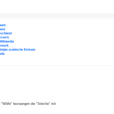
weit
weiz
tschland
rreich
. Wikipedia
emark
inigte arabische Emirate
ada
e "Wölfe" bezwangen die "Störche" mit