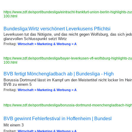
https://www.zdf.de/sport/bundesliga/eintracht-frankfurt-union-berlin-highlight
100.html
Bundesliga:Wirtz verschönert Leverkusens Pflichtsi
Leverkusen tut das Nötigste, und das reicht gegen Wolfsburg, das sich je
glanzvollen Schlusspunkt setzt Wirtz
Freitag:
Wirtschaft > Marketing & Werbung > A
https://www.zdf.de/sport/bundesliga/bayer-leverkusen-vfl-wolfsburg-highlight
100.html
BVB fertigt Mönchengladbach ab | Bundesliga - High
Borussia Dortmund lässt im Kampf um den Meistertitel nicht locker Im H
BVB zu einem 5
Freitag:
Wirtschaft > Marketing & Werbung > A
https://www.zdf.de/sport/bundesliga/borussia-dortmund-moenchengladbach-hi
BVB gewinnt Fehlerfestival in Hoffenheim | Bundesl
Mit einem 3
Freitag:
Wirtschaft > Marketing & Werbung > A