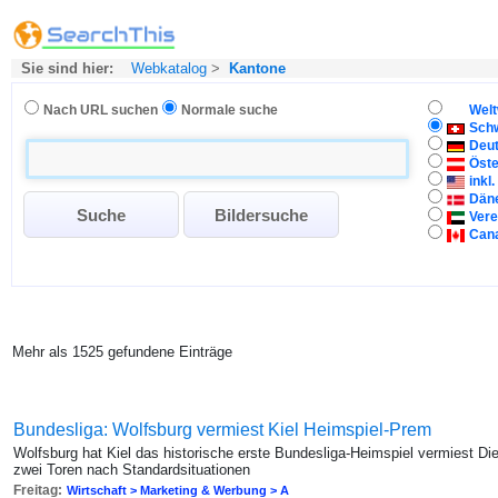
Sie sind hier:
Webkatalog
>
Kantone
Nach URL suchen
Normale suche
Welt
Sch
Deu
Öste
inkl
Dän
Vere
Can
Mehr als 1525 gefundene Einträge
Bundesliga: Wolfsburg vermiest Kiel Heimspiel-Prem
Wolfsburg hat Kiel das historische erste Bundesliga-Heimspiel vermiest Di
zwei Toren nach Standardsituationen
Freitag:
Wirtschaft > Marketing & Werbung > A