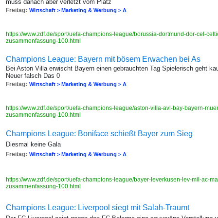
muss danach aber verletzt vom Platz
Freitag:
Wirtschaft > Marketing & Werbung > A
https://www.zdf.de/sport/uefa-champions-league/borussia-dortmund-dor-cel-celt
zusammenfassung-100.html
Champions League: Bayern mit bösem Erwachen bei As
Bei Aston Villa erwischt Bayern einen gebrauchten Tag Spielerisch geht
Neuer falsch Das 0
Freitag:
Wirtschaft > Marketing & Werbung > A
https://www.zdf.de/sport/uefa-champions-league/aston-villa-avl-bay-bayern-mu
zusammenfassung-100.html
Champions League: Boniface schießt Bayer zum Sieg
Diesmal keine Gala
Freitag:
Wirtschaft > Marketing & Werbung > A
https://www.zdf.de/sport/uefa-champions-league/bayer-leverkusen-lev-mil-ac-ma
zusammenfassung-100.html
Champions League: Liverpool siegt mit Salah-Traumt