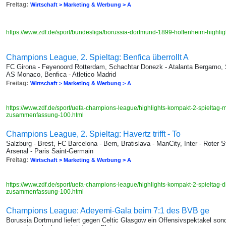
Freitag:
Wirtschaft > Marketing & Werbung > A
https://www.zdf.de/sport/bundesliga/borussia-dortmund-1899-hoffenheim-high
Champions League, 2. Spieltag: Benfica überrollt A
FC Girona - Feyenoord Rotterdam, Schachtar Donezk - Atalanta Bergamo,
AS Monaco, Benfica - Atletico Madrid
Freitag:
Wirtschaft > Marketing & Werbung > A
https://www.zdf.de/sport/uefa-champions-league/highlights-kompakt-2-spieltag-
zusammenfassung-100.html
Champions League, 2. Spieltag: Havertz trifft - To
Salzburg - Brest, FC Barcelona - Bern, Bratislava - ManCity, Inter - Roter 
Arsenal - Paris Saint-Germain
Freitag:
Wirtschaft > Marketing & Werbung > A
https://www.zdf.de/sport/uefa-champions-league/highlights-kompakt-2-spieltag-
zusammenfassung-100.html
Champions League: Adeyemi-Gala beim 7:1 des BVB ge
Borussia Dortmund liefert gegen Celtic Glasgow ein Offensivspektakel son