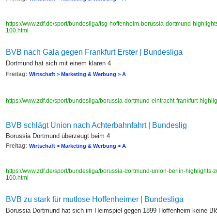
https://www.zdf.de/sport/bundesliga/tsg-hoffenheim-borussia-dortmund-highli
100.html
BVB nach Gala gegen Frankfurt Erster | Bundesliga
Dortmund hat sich mit einem klaren 4
Freitag:
Wirtschaft > Marketing & Werbung > A
https://www.zdf.de/sport/bundesliga/borussia-dortmund-eintracht-frankfurt-hig
BVB schlägt Union nach Achterbahnfahrt | Bundeslig
Borussia Dortmund überzeugt beim 4
Freitag:
Wirtschaft > Marketing & Werbung > A
https://www.zdf.de/sport/bundesliga/borussia-dortmund-union-berlin-highlight
100.html
BVB zu stark für mutlose Hoffenheimer | Bundesliga
Borussia Dortmund hat sich im Heimspiel gegen 1899 Hoffenheim keine B