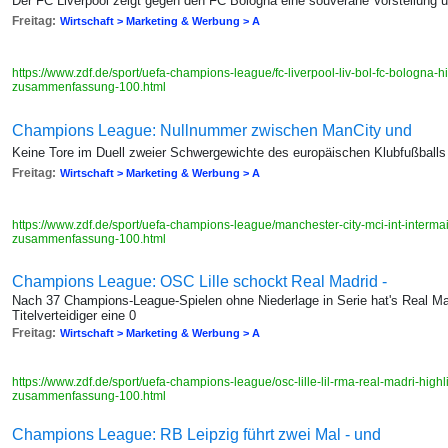
Der FC Liverpool zeigt gegen den FC Bologna eine souveräne Vorstellung 
Freitag:
Wirtschaft > Marketing & Werbung > A
https://www.zdf.de/sport/uefa-champions-league/fc-liverpool-liv-bol-fc-bologna-
zusammenfassung-100.html
Champions League: Nullnummer zwischen ManCity und
Keine Tore im Duell zweier Schwergewichte des europäischen Klubfußballs
Freitag:
Wirtschaft > Marketing & Werbung > A
https://www.zdf.de/sport/uefa-champions-league/manchester-city-mci-int-interma
zusammenfassung-100.html
Champions League: OSC Lille schockt Real Madrid -
Nach 37 Champions-League-Spielen ohne Niederlage in Serie hat's Real Mad
Titelverteidiger eine 0
Freitag:
Wirtschaft > Marketing & Werbung > A
https://www.zdf.de/sport/uefa-champions-league/osc-lille-lil-rma-real-madri-high
zusammenfassung-100.html
Champions League: RB Leipzig führt zwei Mal - und