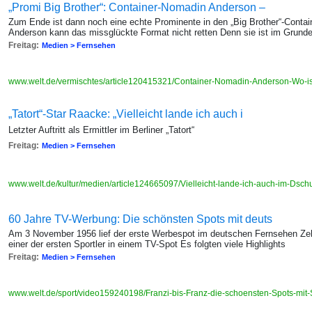
„Promi Big Brother“: Container-Nomadin Anderson –
Zum Ende ist dann noch eine echte Prominente in den „Big Brother“-Cont
Anderson kann das missglückte Format nicht retten Denn sie ist im Grun
Freitag:
Medien > Fernsehen
www.welt.de/vermischtes/article120415321/Container-Nomadin-Anderson-Wo-is
„Tatort“-Star Raacke: „Vielleicht lande ich auch i
Letzter Auftritt als Ermittler im Berliner „Tatort“
Freitag:
Medien > Fernsehen
www.welt.de/kultur/medien/article124665097/Vielleicht-lande-ich-auch-im-Dsch
60 Jahre TV-Werbung: Die schönsten Spots mit deuts
Am 3 November 1956 lief der erste Werbespot im deutschen Fernsehen Ze
einer der ersten Sportler in einem TV-Spot Es folgten viele Highlights
Freitag:
Medien > Fernsehen
www.welt.de/sport/video159240198/Franzi-bis-Franz-die-schoensten-Spots-mit-