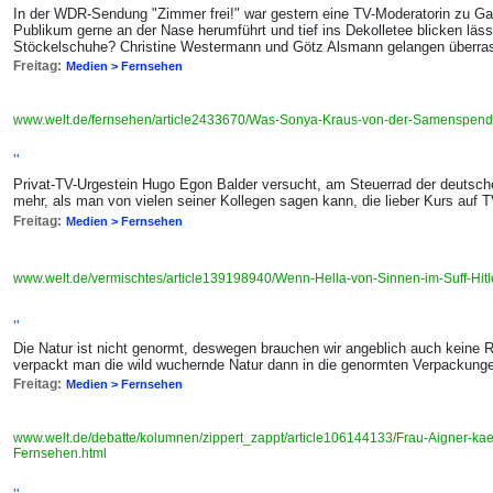
In der WDR-Sendung "Zimmer frei!" war gestern eine TV-Moderatorin zu Gast,
Publikum gerne an der Nase herumführt und tief ins Dekolletee blicken läs
Stöckelschuhe? Christine Westermann und Götz Alsmann gelangen überra
Freitag:
Medien > Fernsehen
www.welt.de/fernsehen/article2433670/Was-Sonya-Kraus-von-der-Samenspend
"
Privat-TV-Urgestein Hugo Egon Balder versucht, am Steuerrad der deutsch
mehr, als man von vielen seiner Kollegen sagen kann, die lieber Kurs auf
Freitag:
Medien > Fernsehen
www.welt.de/vermischtes/article139198940/Wenn-Hella-von-Sinnen-im-Suff-Hitler
"
Die Natur ist nicht genormt, deswegen brauchen wir angeblich auch keine 
verpackt man die wild wuchernde Natur dann in die genormten Verpackung
Freitag:
Medien > Fernsehen
www.welt.de/debatte/kolumnen/zippert_zappt/article106144133/Frau-Aigner-kae
Fernsehen.html