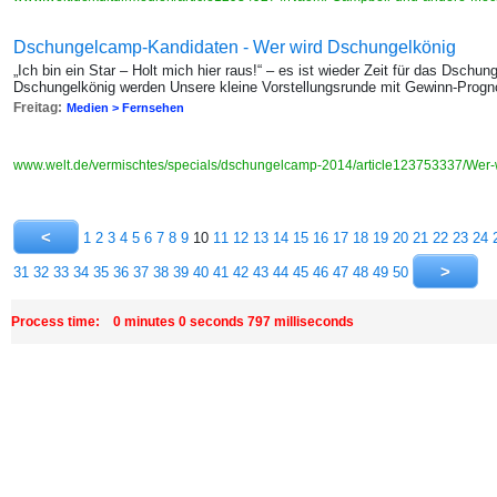
Dschungelcamp-Kandidaten - Wer wird Dschungelkönig
„Ich bin ein Star – Holt mich hier raus!“ – es ist wieder Zeit für das Dsch
Dschungelkönig werden Unsere kleine Vorstellungsrunde mit Gewinn-Prog
Freitag:
Medien > Fernsehen
www.welt.de/vermischtes/specials/dschungelcamp-2014/article123753337/Wer
1
2
3
4
5
6
7
8
9
10
11
12
13
14
15
16
17
18
19
20
21
22
23
24
31
32
33
34
35
36
37
38
39
40
41
42
43
44
45
46
47
48
49
50
Process time: 0 minutes 0 seconds 797 milliseconds