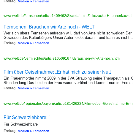
Freitag:
Medien > Fernsehen
www.welt.de/fernsehen/article1409462/Skandal-mit-Zickezacke-Huehnerkacke.
Fernsehen: Brauchen wir Arte noch - WELT
Wer sich übers Fernsehen aufregen will, darf von Arte nicht schweigen Der 
Gewissen des Kulturbürgers Unser Autor leidet daran – und kann es nicht 
Freitag:
Medien > Fernsehen
www.welt.de/vermischtes/article165091677/Brauchen-wir-Arte-noch.html
Film über Geiselnahme: „Er hat mich zu seiner Nutt
Ein Frauenmörder nimmt 2009 in der JVA Straubing seine Therapeutin als Ge
Stunden lang Das Leiden der Frau wurde verfilmt und kommt nun im Ferns
Freitag:
Medien > Fernsehen
www.welt.de/regionales/bayern/article181426224/Film-ueber-Geiselnahme-Er-h
Für Schwerziehbare: "
Für Schwerziehbare
Freitag:
Medien > Fernsehen