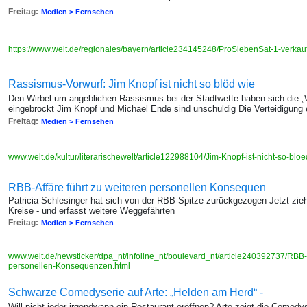
Freitag:
Medien > Fernsehen
https://www.welt.de/regionales/bayern/article234145248/ProSiebenSat-1-verkau
Rassismus-Vorwurf: Jim Knopf ist nicht so blöd wie
Den Wirbel um angeblichen Rassismus bei der Stadtwette haben sich die „
eingebrockt Jim Knopf und Michael Ende sind unschuldig Die Verteidigung 
Freitag:
Medien > Fernsehen
www.welt.de/kultur/literarischewelt/article122988104/Jim-Knopf-ist-nicht-so-blo
RBB-Affäre führt zu weiteren personellen Konsequen
Patricia Schlesinger hat sich von der RBB-Spitze zurückgezogen Jetzt zieh
Kreise - und erfasst weitere Weggefährten
Freitag:
Medien > Fernsehen
www.welt.de/newsticker/dpa_nt/infoline_nt/boulevard_nt/article240392737/RBB-A
personellen-Konsequenzen.html
Schwarze Comedyserie auf Arte: „Helden am Herd“ -
Will nicht jeder irgendwann ein Restaurant eröffnen? Arte zeigt die Comedys