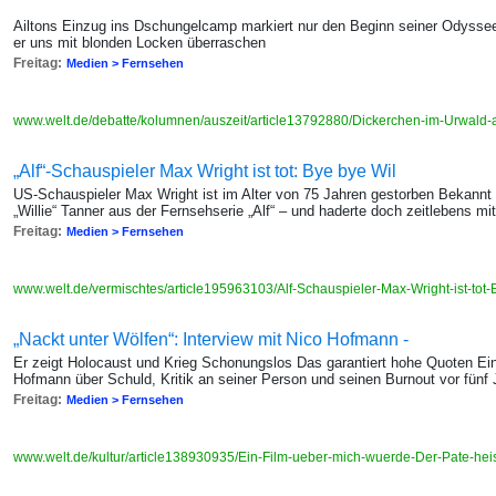
"
Ailtons Einzug ins Dschungelcamp markiert nur den Beginn seiner Odysse
er uns mit blonden Locken überraschen
Freitag:
Medien > Fernsehen
www.welt.de/debatte/kolumnen/auszeit/article13792880/Dickerchen-im-Urwald
„Alf“-Schauspieler Max Wright ist tot: Bye bye Wil
US-Schauspieler Max Wright ist im Alter von 75 Jahren gestorben Bekannt 
„Willie“ Tanner aus der Fernsehserie „Alf“ – und haderte doch zeitlebens mi
Freitag:
Medien > Fernsehen
www.welt.de/vermischtes/article195963103/Alf-Schauspieler-Max-Wright-ist-tot-
„Nackt unter Wölfen“: Interview mit Nico Hofmann -
Er zeigt Holocaust und Krieg Schonungslos Das garantiert hohe Quoten Ei
Hofmann über Schuld, Kritik an seiner Person und seinen Burnout vor fünf
Freitag:
Medien > Fernsehen
www.welt.de/kultur/article138930935/Ein-Film-ueber-mich-wuerde-Der-Pate-hei