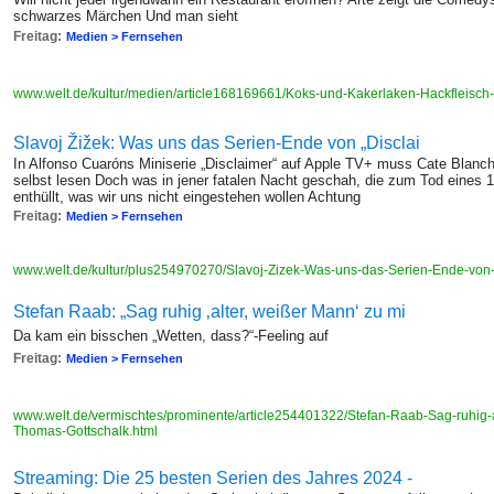
schwarzes Märchen Und man sieht
Freitag:
Medien > Fernsehen
www.welt.de/kultur/medien/article168169661/Koks-und-Kakerlaken-Hackfleisch
Slavoj Žižek: Was uns das Serien-Ende von „Disclai
In Alfonso Cuaróns Miniserie „Disclaimer“ auf Apple TV+ muss Cate Blanch
selbst lesen Doch was in jener fatalen Nacht geschah, die zum Tod eines 1
enthüllt, was wir uns nicht eingestehen wollen Achtung
Freitag:
Medien > Fernsehen
www.welt.de/kultur/plus254970270/Slavoj-Zizek-Was-uns-das-Serien-Ende-von-
Stefan Raab: „Sag ruhig ‚alter, weißer Mann‘ zu mi
Da kam ein bisschen „Wetten, dass?“-Feeling auf
Freitag:
Medien > Fernsehen
www.welt.de/vermischtes/prominente/article254401322/Stefan-Raab-Sag-ruhig-a
Thomas-Gottschalk.html
Streaming: Die 25 besten Serien des Jahres 2024 -