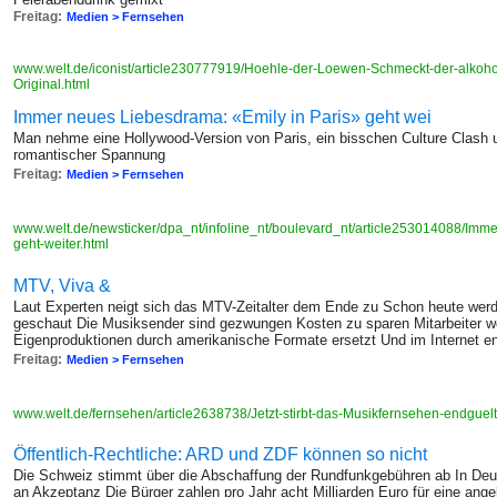
Freitag:
Medien > Fernsehen
www.welt.de/iconist/article230777919/Hoehle-der-Loewen-Schmeckt-der-alkohol
Original.html
Immer neues Liebesdrama: «Emily in Paris» geht wei
Man nehme eine Hollywood-Version von Paris, ein bisschen Culture Clash 
romantischer Spannung
Freitag:
Medien > Fernsehen
www.welt.de/newsticker/dpa_nt/infoline_nt/boulevard_nt/article253014088/Imm
geht-weiter.html
MTV, Viva &
Laut Experten neigt sich das MTV-Zeitalter dem Ende zu Schon heute werd
geschaut Die Musiksender sind gezwungen Kosten zu sparen Mitarbeiter w
Eigenproduktionen durch amerikanische Formate ersetzt Und im Internet ent
Freitag:
Medien > Fernsehen
www.welt.de/fernsehen/article2638738/Jetzt-stirbt-das-Musikfernsehen-endguelt
Öffentlich-Rechtliche: ARD und ZDF können so nicht
Die Schweiz stimmt über die Abschaffung der Rundfunkgebühren ab In Deu
an Akzeptanz Die Bürger zahlen pro Jahr acht Milliarden Euro für eine ang