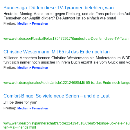
Bundesliga: Dürfen diese TV-Tyrannen befehlen, wan
Heute ist Montag Mainz spielt gegen Freiburg, und die Fans proben den Auf
Fernsehen den Anpfiff diktiert? Die Antwort ist so einfach wie brutal
Freitag:
Medien > Fernsehen
www.welt.de/sport/fussball/plus175472917/Bundesliga-Duerfen-diese-TV-Tyrann
Christine Westermann: Mit 65 ist das Ende noch lan
Millionen Menschen kennen Christine Westermann als Moderatorin im WDR 
fühlt sich immer noch unsicher In ihrem Buch erzählt sie vom Glück und
Freitag:
Medien > Fernsehen
www.welt.de/regionales/koeln/article122124685/Mit-65-ist-das-Ende-noch-lange-
Comfort-Binge: So viele neue Serien – und die Leut
„I’ll be there for you“
Freitag:
Medien > Fernsehen
www.welt.de/iconist/partnerschaft/article224194518/Comfort-Binge-So-viele-ne
ten-Mal-Friends.html