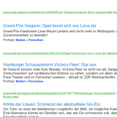
www.welt.de/print-welt/article194958/Fuer-Schwerziehbare-Eine-zauberhafte-N
Grand-Prix-Siegerin: Opel trennt sich von Lena als
Grand-Prix-Gewinnerin Lena Meyer-Landrut wird nicht mehr in Werbespots v
Zusammenarbeit zu beenden"
Freitag:
Medien > Fernsehen
www.welt.de/vermischtes/article13561414/Opel-trennt-sich-von-Lena-als-Werbef
Hamburger Schauspielerin Victoria Fleer: Star aus
Ihr Gesicht kennen viele Kein Wunder, Victoria Fleer ist nicht nur als Sänge
Zimtschnecken“ auf norddeutschen Bühnen zu sehen, sondern vor allem als
Pauli Theater und im Fernsehen sowieso – aktuell im ZDF-Weihnachtsfilm „S
Freitag:
Medien > Fernsehen
www.welt.de/regionales/hamburg/article254729770/Hamburger-Schauspielerin-Vi
Reihe.html
Höhle der Löwen: Schmeckt der alkoholfreie Gin-Ers
Gin Tonic ist einer der beliebtesten Longdrinks der Welt, ein möglicher Kat
Eine Alternative könnte ein Destillat sein, das wie Gin schmecken soll, abe
Feierabenddrink gemixt