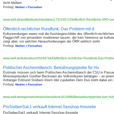
nicht bleiben
Freitag:
Medien > Fernsehen
www.welt.de/politik/deutschland/plus174143571/Oeffentlich-Rechtliche-ARD-u
Öffentlich-rechtlicher Rundfunk: Das Problem mit d
Kultursendungen waren mal die Aushängeschilder des öffentlich-rechtliche
Flaggschiff von jemandem moderieren lassen, der kein Interesse an kultur
zeigt aber, vor welchen Herausforderungen der ÖRR wirklich steht
Freitag:
Medien > Fernsehen
www.welt.de/kultur/plus255049744/Oeffentlich-rechtlicher-Rundfunk-Das-Probl
Politischer Aschermittwoch: Bewährungsprobe für Hu
Erstmals müssen sich beim Politischen Aschermittwoch der CSU in Passau
Ministerpräsident Günther Beckstein als Volkstribunen betätigen – an jene
Anhänger Edmund Stoibers ihrem Idol zujubelten Dem Duo steht dabei ein
Freitag:
Medien > Fernsehen
www.welt.de/regionales/muenchen/article1614896/Bewaehrungsprobe-fuer-Hub
ProSiebenSat.1 verkauft Internet-Sexshop Amorelie
ProSiebenSat1 verkauft Internet-Sexshop Amorelie