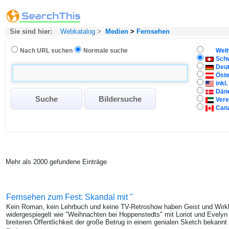
Sie sind hier:
Webkatalog
>
Medien
>
Fernsehen
Nach URL suchen
Normale suche
Welt
Sch
Deu
Öste
inkl
Dän
Vere
Can
Mehr als 2000 gefundene Einträge
Fernsehen zum Fest: Skandal mit "
Kein Roman, kein Lehrbuch und keine TV-Retroshow haben Geist und Wirkli
widergespiegelt wie "Weihnachten bei Hoppenstedts" mit Loriot und Evely
breiteren Öffentlichkeit der große Betrug in einem genialen Sketch bekannt