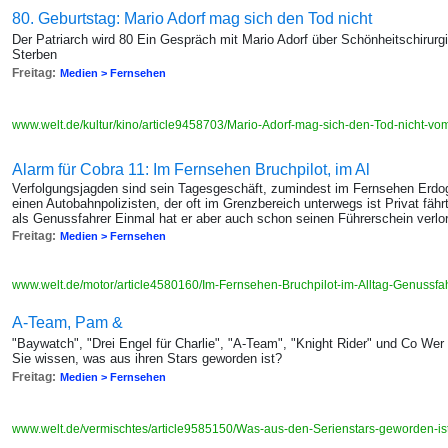
80. Geburtstag: Mario Adorf mag sich den Tod nicht
Der Patriarch wird 80 Ein Gespräch mit Mario Adorf über Schönheitschirurg
Sterben
Freitag:
Medien > Fernsehen
www.welt.de/kultur/kino/article9458703/Mario-Adorf-mag-sich-den-Tod-nicht-vo
Alarm für Cobra 11: Im Fernsehen Bruchpilot, im Al
Verfolgungsjagden sind sein Tagesgeschäft, zumindest im Fernsehen Erdoga
einen Autobahnpolizisten, der oft im Grenzbereich unterwegs ist Privat fähr
als Genussfahrer Einmal hat er aber auch schon seinen Führerschein verlo
Freitag:
Medien > Fernsehen
www.welt.de/motor/article4580160/Im-Fernsehen-Bruchpilot-im-Alltag-Genussfa
A-Team, Pam &
"Baywatch", "Drei Engel für Charlie", "A-Team", "Knight Rider" und Co Wer
Sie wissen, was aus ihren Stars geworden ist?
Freitag:
Medien > Fernsehen
www.welt.de/vermischtes/article9585150/Was-aus-den-Serienstars-geworden-is