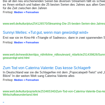
Bei all den neu erscheinenden Serien bei diversen Streamern fällt es schw
es Ihnen einfach und haben die 25 besten Serien des Jahres aus allen Ge
für die Zeit zwischen den Jahren
Freitag:
Medien > Fernsehen
www.welt.de/kultur/plus254126570/Streaming-Die-25-besten-Serien-des-Jahre
Sunnyi Melles: «Tut gut, wenn man gewürdigt wird»
Erst war sie im Kino-Hit «Triangle of Sadness», dann in zwei spannenden 
Freitag:
Medien > Fernsehen
www.welt.de/newsticker/dpa_nt/infoline_nt/boulevard_nt/article251439826/Sun
gewuerdigt-wird.html
Zum Tod von Caterina Valente: Das kesse Schlagerfr
In Deutschland war sie die Schlagerfee mit dem „Popocatepetl-Twist“ und „
Bikini“ In der weiten Welt sang Caterina Valente alles
Freitag:
Medien > Fernsehen
www.welt.de/kultur/pop/article253465340/Zum-Tod-von-Caterina-Valente-Das-k
Wirtschaftswunderland.html
"