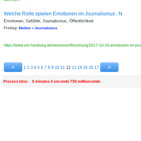
Welche Rolle spielen Emotionen im Journalismus : N
Emotionen, Gefühle, Journalismus, Öffentlichkeit
Freitag:
Medien > Journalismus
https://www.uni-hamburg.de/newsroom/forschung/2017-10-26-emotionen-im-jou
1
2
3
4
5
6
7
8
9
10
11
12
13
14
15
16
17
Process time: 0 minutes 0 seconds 750 milliseconds