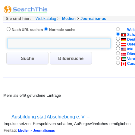
Sie sind hier:
Webkatalog
>
Medien
>
Journalismus
Nach URL suchen
Normale suche
Welt
Sch
Deu
Öste
inkl
Dän
Vere
Can
Mehr als 649 gefundene Einträge
Ausbildung statt Abschiebung e. V. –
Impulse setzen, Perspektiven schaffen, Außergewöhnliches ermöglichen
Freitag:
Medien > Journalismus