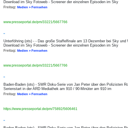
Download im Sky Fotoweb - Screener der einzelnen Episoden im Sky
Freitag:
Medien > Fernsehen
www.presseportal.de/pm/33221/5667766
"
Unterföhring (ots) - - Das große Staffelfinale am 13 Dezember bei Sky un
Download im Sky Fotoweb - Screener der einzelnen Episoden im Sky
Freitag:
Medien > Fernsehen
www.presseportal.de/pm/33221/5667766
"
Baden-Baden (ots) - SWR Doku-Serie von Jan Peter über den Polizisten Rol
Serienstart in der ARD Mediathek am 910 / 90-Minüter am 910 im
Freitag:
Medien > Fernsehen
https://www.presseportal.de/pm/75892/5606461
"
Baden-Baden (ots) - SWR Doku-Serie von Jan Peter über den Polizisten Rol