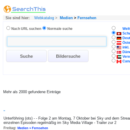
Sie sind hier:
Webkatalog
>
Medien
>
Fernsehen
Nach URL suchen
Normale suche
Welt
Sch
Deu
Öste
inkl
Dän
Vere
Can
Mehr als 2000 gefundene Einträge
"
Unterföhring (ots) - - Folge 2 am Montag, 7 Oktober bei Sky und dem Str
einzelnen Episoden regelmäßig im Sky Media Village - Trailer zur 2
Freitag:
Medien > Fernsehen