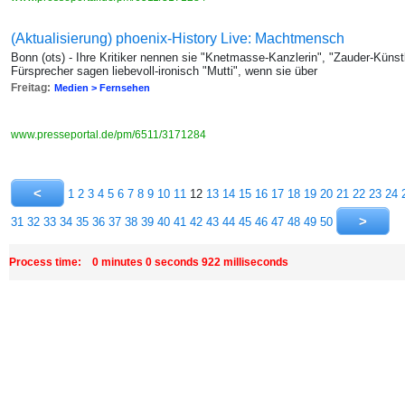
(Aktualisierung) phoenix-History Live: Machtmensch
Bonn (ots) - Ihre Kritiker nennen sie "Knetmasse-Kanzlerin", "Zauder-Künstle
Fürsprecher sagen liebevoll-ironisch "Mutti", wenn sie über
Freitag:
Medien > Fernsehen
www.presseportal.de/pm/6511/3171284
1
2
3
4
5
6
7
8
9
10
11
12
13
14
15
16
17
18
19
20
21
22
23
24
31
32
33
34
35
36
37
38
39
40
41
42
43
44
45
46
47
48
49
50
Process time: 0 minutes 0 seconds 922 milliseconds