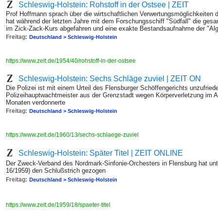
Schleswig-Holstein: Rohstoff in der Ostsee | ZEIT
Prof Hoffmann sprach über die wirtschaftlichen Verwertungsmöglichkeiten
hat während der letzten Jahre mit dem Forschungsschiff "Südfall" die gesa
im Zick-Zack-Kurs abgefahren und eine exakte Bestandsaufnahme der "Alge
Freitag:
Deutschland > Schleswig-Holstein
https://www.zeit.de/1954/40/rohstoff-in-der-ostsee
Schleswig-Holstein: Sechs Schläge zuviel | ZEIT ON
Die Polizei ist mit einem Urteil des Flensburger Schöffengerichts unzufried
Polizeihauptwachtmeister aus der Grenzstadt wegen Körperverletzung im Am
Monaten verdonnerte
Freitag:
Deutschland > Schleswig-Holstein
https://www.zeit.de/1960/13/sechs-schlaege-zuviel
Schleswig-Holstein: Später Titel | ZEIT ONLINE
Der Zweck-Verband des Nordmark-Sinfonie-Orchesters in Flensburg hat unte
16/1959) den Schlußstrich gezogen
Freitag:
Deutschland > Schleswig-Holstein
https://www.zeit.de/1959/18/spaeter-titel