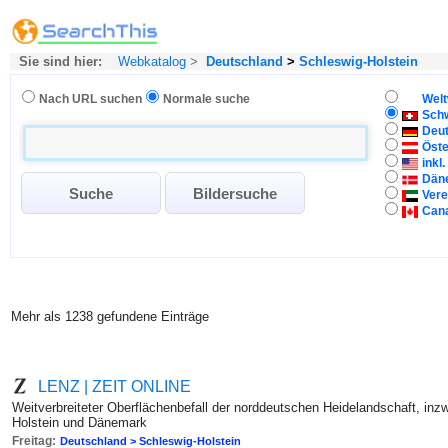
Sie sind hier:
Webkatalog
>
Deutschland
>
Schleswig-Holstein
Nach URL suchen
Normale suche
Welt
Sch
Deu
Öste
inkl
Dän
Vere
Can
Mehr als 1238 gefundene Einträge
LENZ | ZEIT ONLINE
Weitverbreiteter Oberflächenbefall der norddeutschen Heidelandschaft, i
Holstein und Dänemark
Freitag:
Deutschland > Schleswig-Holstein