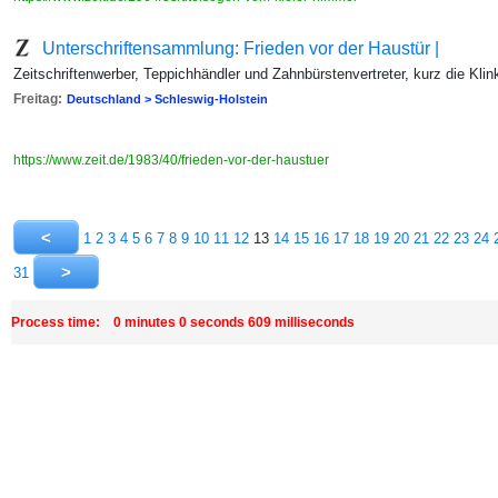
Unterschriftensammlung: Frieden vor der Haustür |
Zeitschriftenwerber, Teppichhändler und Zahnbürstenvertreter, kurz die K
Freitag:
Deutschland > Schleswig-Holstein
https://www.zeit.de/1983/40/frieden-vor-der-haustuer
1
2
3
4
5
6
7
8
9
10
11
12
13
14
15
16
17
18
19
20
21
22
23
24
31
Process time: 0 minutes 0 seconds 609 milliseconds