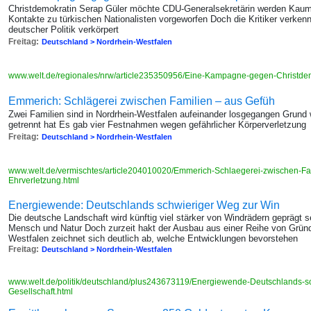
Christdemokratin Serap Güler möchte CDU-Generalsekretärin werden Kaum 
Kontakte zu türkischen Nationalisten vorgeworfen Doch die Kritiker verke
deutscher Politik verkörpert
Freitag:
Deutschland > Nordrhein-Westfalen
www.welt.de/regionales/nrw/article235350956/Eine-Kampagne-gegen-Christdem
Emmerich: Schlägerei zwischen Familien – aus Gefüh
Zwei Familien sind in Nordrhein-Westfalen aufeinander losgegangen Grund w
getrennt hat Es gab vier Festnahmen wegen gefährlicher Körperverletzung
Freitag:
Deutschland > Nordrhein-Westfalen
www.welt.de/vermischtes/article204010020/Emmerich-Schlaegerei-zwischen-Fa
Ehrverletzung.html
Energiewende: Deutschlands schwieriger Weg zur Win
Die deutsche Landschaft wird künftig viel stärker von Windrädern geprägt 
Mensch und Natur Doch zurzeit hakt der Ausbau aus einer Reihe von Gründ
Westfalen zeichnet sich deutlich ab, welche Entwicklungen bevorstehen
Freitag:
Deutschland > Nordrhein-Westfalen
www.welt.de/politik/deutschland/plus243673119/Energiewende-Deutschlands-s
Gesellschaft.html