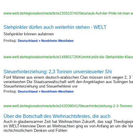
www.welt.de/regionales/nrw/article235523740/Skiurlaub-Auf-der-Piste-ist-man-a
Stehpinkler dürfen auch weiterhin stehen - WELT
Stehpinkler können aufatmen
Freitag:
Deutschland > Nordrhein-Westfalen
www.welt.de/regionales/nrw/article148801726/Kommt-jetzt-die-Stehpinkler-Klau
Steuerhinterziehung: 2,3 Tonnen unversteuerter Shi
Fünf Männer aus einem deutsch-arabischen Clan müssen sich wegen 2, 3
verantworten Die Staatsanwaltschaft wirft den Angeklagten aus Solingen 
Steuerhinterziehung und Steuerhehlerei vor
Freitag:
Deutschland > Nordrhein-Westfalen
www.welt.de/regionales/nrw/article242038041/Steuerhinterziehung-2-3-Tonnen
Über die Botschaft des Weihnachtsfestes, die auch
Auch in glaubensarmer Zeit hat Weihnachten Zukunft, das sagt Theologiepr
im WELT-Interview Denn an Weihnachten ging es von Anfang an um die Ver
nichtchristlichem Denken und Fühlen