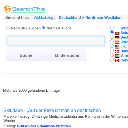
Sie sind hier:
Webkatalog
>
Deutschland
>
Nordrhein-Westfalen
Nach URL suchen
Normale suche
Welt
Sch
Deu
Öste
inkl
Dän
Vere
Can
Mehr als 2000 gefundene Einträge
Skiurlaub - „Auf der Piste ist man an der frischen
Mareike Herzog, 24-jährige Medizinstudentin aus Köln und in der Wintersaiso
Woche
Freitag:
Deutschland > Nordrhein-Westfalen