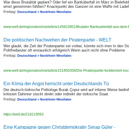
War diese Brutalität geplant? Oder lief ein Banküberfall im März in Bielefel
ernst genommen fühlten? Knackpunkt des Ganzen ist eine Waffe mit La
Freitag:
Deutschland > Nordrhein-Westfalen
www.welt.de/regionales/nrw/article145623901/Brutaler-Bankueberfall-aus-dem
Die politischen Nachwehen der Piratenpartei - WELT
Wer glaubt, die Zeit der Piratenpartei sei vorbei, könnte sich irren In den S
Politfreibeuter oft erstaunlich erfolgreich Wenn auch nicht ohne Probleme
Freitag:
Deutschland > Nordrhein-Westfalen
www.welt.de/regionales/nrw/article151850306/Die-Piratenpartei-funktioniert-noc
Ein Klima der Angst herrscht unter Deutschlands Tü
Der deutsch-türkische Politologe Burak Çopur wird auf infame Weise bedro
kritisiert Dahinter steckt direkt oder indirekt der türkische Staat
Freitag:
Deutschland > Nordrhein-Westfalen
https://welt.de/216219562
Eine Kampagne gegen Christdemokratin Serap Güler -