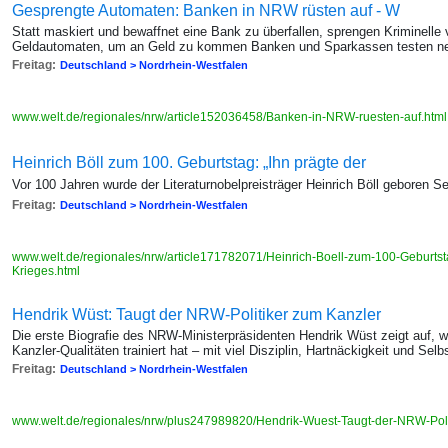
Gesprengte Automaten: Banken in NRW rüsten auf - W
Statt maskiert und bewaffnet eine Bank zu überfallen, sprengen Kriminelle
Geldautomaten, um an Geld zu kommen Banken und Sparkassen testen 
Freitag:
Deutschland > Nordrhein-Westfalen
www.welt.de/regionales/nrw/article152036458/Banken-in-NRW-ruesten-auf.htm
Heinrich Böll zum 100. Geburtstag: „Ihn prägte der
Vor 100 Jahren wurde der Literaturnobelpreisträger Heinrich Böll geboren S
Freitag:
Deutschland > Nordrhein-Westfalen
www.welt.de/regionales/nrw/article171782071/Heinrich-Boell-zum-100-Geburtsta
Krieges.html
Hendrik Wüst: Taugt der NRW-Politiker zum Kanzler
Die erste Biografie des NRW-Ministerpräsidenten Hendrik Wüst zeigt auf, w
Kanzler-Qualitäten trainiert hat – mit viel Disziplin, Hartnäckigkeit und Selb
Freitag:
Deutschland > Nordrhein-Westfalen
www.welt.de/regionales/nrw/plus247989820/Hendrik-Wuest-Taugt-der-NRW-Poli