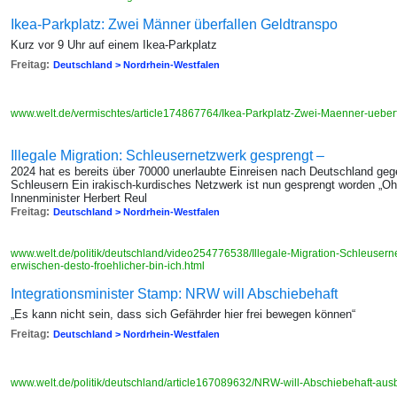
Ikea-Parkplatz: Zwei Männer überfallen Geldtranspo
Kurz vor 9 Uhr auf einem Ikea-Parkplatz
Freitag:
Deutschland > Nordrhein-Westfalen
www.welt.de/vermischtes/article174867764/Ikea-Parkplatz-Zwei-Maenner-ueberf
Illegale Migration: Schleusernetzwerk gesprengt –
2024 hat es bereits über 70000 unerlaubte Einreisen nach Deutschland geg
Schleusern Ein irakisch-kurdisches Netzwerk ist nun gesprengt worden „O
Innenminister Herbert Reul
Freitag:
Deutschland > Nordrhein-Westfalen
www.welt.de/politik/deutschland/video254776538/Illegale-Migration-Schleusern
erwischen-desto-froehlicher-bin-ich.html
Integrationsminister Stamp: NRW will Abschiebehaft
„Es kann nicht sein, dass sich Gefährder hier frei bewegen können“
Freitag:
Deutschland > Nordrhein-Westfalen
www.welt.de/politik/deutschland/article167089632/NRW-will-Abschiebehaft-au