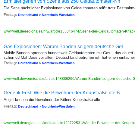
Ermittler gehen von Szene aus 250 Geldautomaten-Kn
Die Serie nächtlicher Explosionen von Geldautomaten reißt trotz Festnah
Freitag:
Deutschland > Nordrhein-Westfalen
www.welt.de/regionales/nrw/article153046474/Szene-der-Geldautomaten-Knack
Gas-Explosionen: Warum Banden so gern deutsche Gel
Mobile Banden sprengen bundesweit Geldautomaten mit Gas – das dauert n
schon 63 Mal Dass vor allem Deutschland betroffen ist, hat einen einfach
Freitag:
Deutschland > Nordrhein-Westfalen
www.welt.de/vermischtes/article148886290/Warum-Banden-so-gern-deutsche-
Gedenk-Fest: Wie die Bewohner der Keupstraße die B
Angst kennen die Bewohner der Kölner Keupstraße alle
Freitag:
Deutschland > Nordrhein-Westfalen
www.welt.de/regionales/koeln/article128722531/Wie-die-Bewohner-der-Keupst