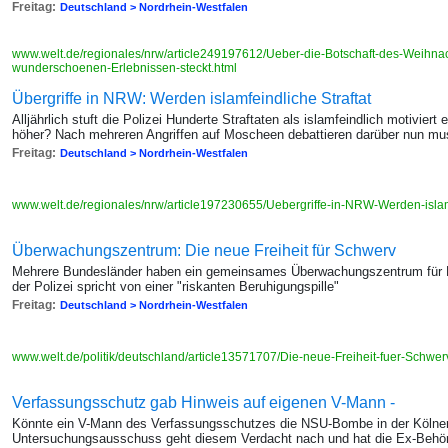
Freitag:
Deutschland > Nordrhein-Westfalen
www.welt.de/regionales/nrw/article249197612/Ueber-die-Botschaft-des-Weihnac
wunderschoenen-Erlebnissen-steckt.html
Übergriffe in NRW: Werden islamfeindliche Straftat
Alljährlich stuft die Polizei Hunderte Straftaten als islamfeindlich motiviert e
höher? Nach mehreren Angriffen auf Moscheen debattieren darüber nun musl
Freitag:
Deutschland > Nordrhein-Westfalen
www.welt.de/regionales/nrw/article197230655/Uebergriffe-in-NRW-Werden-islam
Überwachungszentrum: Die neue Freiheit für Schwerv
Mehrere Bundesländer haben ein gemeinsames Überwachungszentrum für 
der Polizei spricht von einer "riskanten Beruhigungspille"
Freitag:
Deutschland > Nordrhein-Westfalen
www.welt.de/politik/deutschland/article13571707/Die-neue-Freiheit-fuer-Schwer
Verfassungsschutz gab Hinweis auf eigenen V-Mann -
Könnte ein V-Mann des Verfassungsschutzes die NSU-Bombe in der Kölner
Untersuchungsausschuss geht diesem Verdacht nach und hat die Ex-Beh