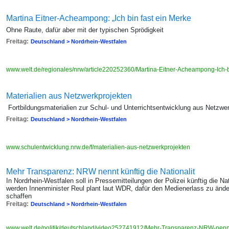
Martina Eitner-Acheampong: „Ich bin fast ein Merke
Ohne Raute, dafür aber mit der typischen Sprödigkeit
Freitag:
Deutschland > Nordrhein-Westfalen
www.welt.de/regionales/nrw/article220252360/Martina-Eitner-Acheampong-Ich-
Materialien aus Netzwerkprojekten
Fortbildungsmaterialien zur Schul- und Unterrichtsentwicklung aus Netzwe
Freitag:
Deutschland > Nordrhein-Westfalen
www.schulentwicklung.nrw.de/f/materialien-aus-netzwerkprojekten
Mehr Transparenz: NRW nennt künftig die Nationalit
In Nordrhein-Westfalen soll in Pressemitteilungen der Polizei künftig die Na
werden Innenminister Reul plant laut WDR, dafür den Medienerlass zu änd
schaffen
Freitag:
Deutschland > Nordrhein-Westfalen
www.welt.de/politik/deutschland/video252741912/Mehr-Transparenz-NRW-nennt-k