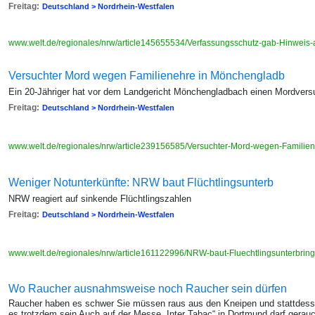
Freitag:
Deutschland > Nordrhein-Westfalen
www.welt.de/regionales/nrw/article145655534/Verfassungsschutz-gab-Hinweis
Versuchter Mord wegen Familienehre in Mönchengladb
Ein 20-Jähriger hat vor dem Landgericht Mönchengladbach einen Mordvers
Freitag:
Deutschland > Nordrhein-Westfalen
www.welt.de/regionales/nrw/article239156585/Versuchter-Mord-wegen-Famili
Weniger Notunterkünfte: NRW baut Flüchtlingsunterb
NRW reagiert auf sinkende Flüchtlingszahlen
Freitag:
Deutschland > Nordrhein-Westfalen
www.welt.de/regionales/nrw/article161122996/NRW-baut-Fluechtlingsunterbri
Wo Raucher ausnahmsweise noch Raucher sein dürfen
Raucher haben es schwer Sie müssen raus aus den Kneipen und stattdes
es trotzdem sein Auch auf der Messe „Inter Tabac“ in Dortmund darf gerau