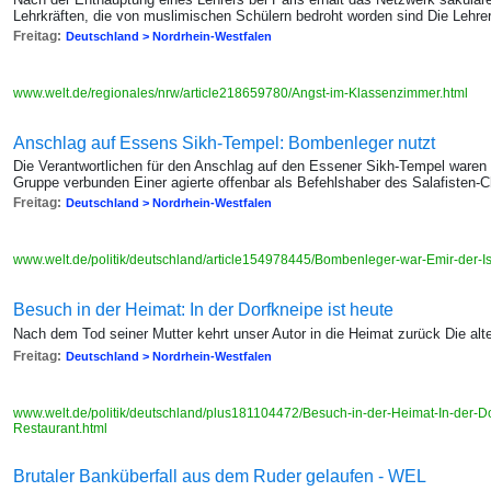
Lehrkräften, die von muslimischen Schülern bedroht worden sind Die Lehr
Freitag:
Deutschland > Nordrhein-Westfalen
www.welt.de/regionales/nrw/article218659780/Angst-im-Klassenzimmer.html
Anschlag auf Essens Sikh-Tempel: Bombenleger nutzt
Die Verantwortlichen für den Anschlag auf den Essener Sikh-Tempel waren
Gruppe verbunden Einer agierte offenbar als Befehlshaber des Salafisten-
Freitag:
Deutschland > Nordrhein-Westfalen
www.welt.de/politik/deutschland/article154978445/Bombenleger-war-Emir-der-I
Besuch in der Heimat: In der Dorfkneipe ist heute
Nach dem Tod seiner Mutter kehrt unser Autor in die Heimat zurück Die alt
Freitag:
Deutschland > Nordrhein-Westfalen
www.welt.de/politik/deutschland/plus181104472/Besuch-in-der-Heimat-In-der-Do
Restaurant.html
Brutaler Banküberfall aus dem Ruder gelaufen - WEL