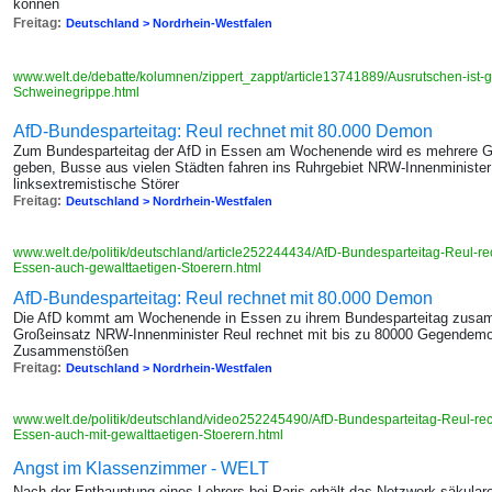
können
Freitag:
Deutschland > Nordrhein-Westfalen
www.welt.de/debatte/kolumnen/zippert_zappt/article13741889/Ausrutschen-ist-ge
Schweinegrippe.html
AfD-Bundesparteitag: Reul rechnet mit 80.000 Demon
Zum Bundesparteitag der AfD in Essen am Wochenende wird es mehrere 
geben, Busse aus vielen Städten fahren ins Ruhrgebiet NRW-Innenminister 
linksextremistische Störer
Freitag:
Deutschland > Nordrhein-Westfalen
www.welt.de/politik/deutschland/article252244434/AfD-Bundesparteitag-Reul-r
Essen-auch-gewalttaetigen-Stoerern.html
AfD-Bundesparteitag: Reul rechnet mit 80.000 Demon
Die AfD kommt am Wochenende in Essen zu ihrem Bundesparteitag zusamme
Großeinsatz NRW-Innenminister Reul rechnet mit bis zu 80000 Gegendemon
Zusammenstößen
Freitag:
Deutschland > Nordrhein-Westfalen
www.welt.de/politik/deutschland/video252245490/AfD-Bundesparteitag-Reul-re
Essen-auch-mit-gewalttaetigen-Stoerern.html
Angst im Klassenzimmer - WELT
Nach der Enthauptung eines Lehrers bei Paris erhält das Netzwerk säkular