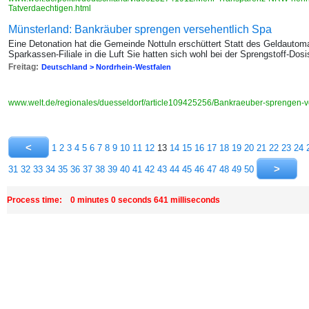
Tatverdaechtigen.html
Münsterland: Bankräuber sprengen versehentlich Spa
Eine Detonation hat die Gemeinde Nottuln erschüttert Statt des Geldautom
Sparkassen-Filiale in die Luft Sie hatten sich wohl bei der Sprengstoff-Dos
Freitag:
Deutschland > Nordrhein-Westfalen
www.welt.de/regionales/duesseldorf/article109425256/Bankraeuber-sprengen-v
1
2
3
4
5
6
7
8
9
10
11
12
13
14
15
16
17
18
19
20
21
22
23
24
31
32
33
34
35
36
37
38
39
40
41
42
43
44
45
46
47
48
49
50
Process time: 0 minutes 0 seconds 641 milliseconds