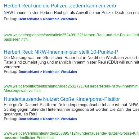
Herbert Reul und die Polizei: „Jedem kann ein verb
NRW-Innenminister Herbert Reul gilt als Anwalt seiner Polizei Doch nun er
Freitag:
Deutschland > Nordrhein-Westfalen
www.welt.de/regionales/nrw/article252499132/Herbert-Reul-und-die-Polizei-Je
passieren.html
Herbert Reul: NRW-Innenminister stellt 10-Punkte-P
Die Messergewalt im öffentlichen Raum hat in Nordrhein-Westfalen zuletz
Täter sind zumeist jung und männlich Innenminister Reul (CDU) will nun 
vorgehen
Freitag:
Deutschland > Nordrhein-Westfalen
www.welt.de/politik/deutschland/video253272176/Herbert-Reul-NRW-Innenminist
Messergewalt-vor.html
Hunderttausende Nutzer: Große Kinderporno-Plattfor
Eine große Darknet-Plattform für kinderpornografische Inhalte ist laut NR
Schlag gegen führende Hintermänner abgeschaltet worden Die Zahl der User
gegangen, so Reul
Freitag:
Deutschland > Nordrhein-Westfalen
www.welt.de/vermischtes/video253895712/Hunderttausende-Nutzer-Grosse-Kind
ausserordentlicher-Erfolg.html