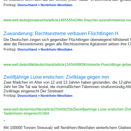
Freitag:
Deutschland > Nordrhein-Westfalen
www.welt.de/regionales/nrw/article146558542/Wo-Raucher-ausnahmsweise-no
Zuwanderung: Rechtsextreme verbauen Flüchtlingen H
Die Deutschen zeigen sich gegenüber Flüchtlingen überwiegend hilfsbereit W
aber die Ressentiments gegen alle Rechtsextreme Agitatoren wittern ihre 
Freitag:
Deutschland > Nordrhein-Westfalen
www.welt.de/politik/deutschland/article134564880/Kriminelle-Fluechtlinge-gefae
Zwölfjährige Luise erstochen: Zivilklage gegen min
Zwei Mädchen im Alter von 12 und 13 Jahren haben gestanden, die 12-jähri
Jahr her Die Tat war brutal, die mutmaßlichen Täterinnen strafunmündig All
Zivilklage eingereicht Der Streitwert
Freitag:
Deutschland > Nordrhein-Westfalen
www.welt.de/vermischtes/article250408258/Zwoelfjaehrige-Luise-erstochen-Ziv
Taeterinnen-eingereicht.html
"
Mit 100000 Tonnen Streusalz will Nordrhein-Westfalen winterlichem Glattei