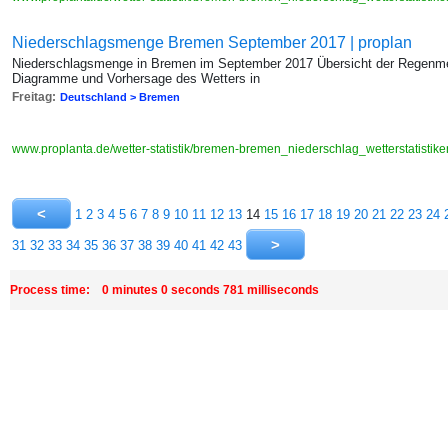
Niederschlagsmenge Bremen September 2017 | proplan
Niederschlagsmenge in Bremen im September 2017 Übersicht der Regenmen
Diagramme und Vorhersage des Wetters in
Freitag:
Deutschland > Bremen
www.proplanta.de/wetter-statistik/bremen-bremen_niederschlag_wetterstatis
1
2
3
4
5
6
7
8
9
10
11
12
13
14
15
16
17
18
19
20
21
22
23
24
31
32
33
34
35
36
37
38
39
40
41
42
43
Process time: 0 minutes 0 seconds 781 milliseconds