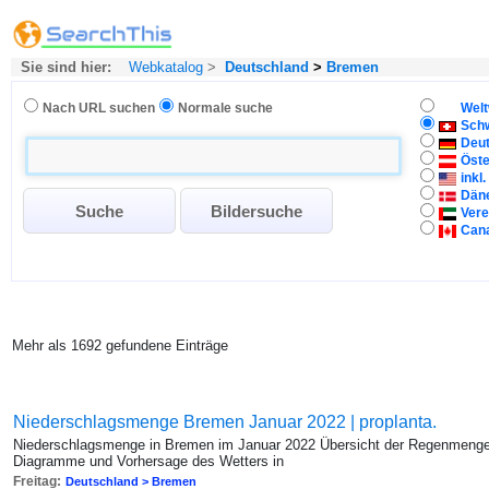
Sie sind hier:
Webkatalog
>
Deutschland
>
Bremen
Nach URL suchen
Normale suche
Welt
Sch
Deu
Öste
inkl
Dän
Vere
Can
Mehr als 1692 gefundene Einträge
Niederschlagsmenge Bremen Januar 2022 | proplanta.
Niederschlagsmenge in Bremen im Januar 2022 Übersicht der Regenmenge,
Diagramme und Vorhersage des Wetters in
Freitag:
Deutschland > Bremen