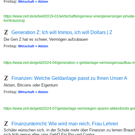
Freitag:
Wirtschaft > Aktien
https://www.zeit.de/arbeit/2019-01/wirtschaftsingenieur-energieversorger-privat
kontoauszug
Generation Z: Ich will Immos, ich will Dollars | Z
Die Gen Z hat es schwer, Vermögen aufzubauen
Freitag:
Wirtschaft > Aktien
https://www.zeit.de/geld/2024-04/generation-z-geldanlage-vermoegensaufbau-
Finanzen: Welche Geldanlage passt zu Ihnen Unser A
Aktien, Bitcoins oder Eigentum
Freitag:
Wirtschaft > Aktien
https://www.zeit.de/geld/2024-07/geldanlage-vermoegen-sparen-aktienfonds-go
Finanzunterricht: Wie wird man reich, Frau Lehreri
Schüler wünschen sich, in der Schule mehr über Finanzen zu lernen Brauch
sich früh genug alles ums Geld? Ein Pro und Contra