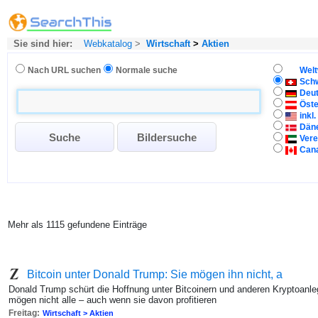
Sie sind hier:
Webkatalog
>
Wirtschaft
>
Aktien
Nach URL suchen
Normale suche
Welt
Sch
Deu
Öste
inkl
Dän
Vere
Can
Mehr als 1115 gefundene Einträge
Bitcoin unter Donald Trump: Sie mögen ihn nicht, a
Donald Trump schürt die Hoffnung unter Bitcoinern und anderen Kryptoanleg
mögen nicht alle – auch wenn sie davon profitieren
Freitag:
Wirtschaft > Aktien