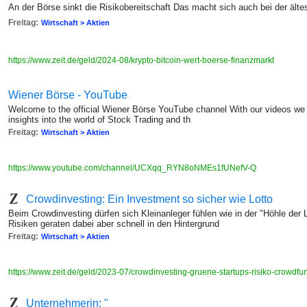
An der Börse sinkt die Risikobereitschaft Das macht sich auch bei der äl
Freitag:
Wirtschaft > Aktien
https://www.zeit.de/geld/2024-08/krypto-bitcoin-wert-boerse-finanzmarkt
Wiener Börse - YouTube
Welcome to the official Wiener Börse YouTube channel With our videos we st
insights into the world of Stock Trading and th
Freitag:
Wirtschaft > Aktien
https://www.youtube.com/channel/UCXqq_RYN8oNMEs1fUNefV-Q
Crowdinvesting: Ein Investment so sicher wie Lotto
Beim Crowdinvesting dürfen sich Kleinanleger fühlen wie in der "Höhle der
Risiken geraten dabei aber schnell in den Hintergrund
Freitag:
Wirtschaft > Aktien
https://www.zeit.de/geld/2023-07/crowdinvesting-gruene-startups-risiko-crowd
Unternehmerin: "