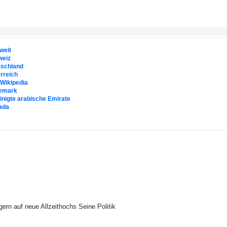
weit
weiz
tschland
rreich
. Wikipedia
emark
inigte arabische Emirate
ada
ern auf neue Allzeithochs Seine Politik