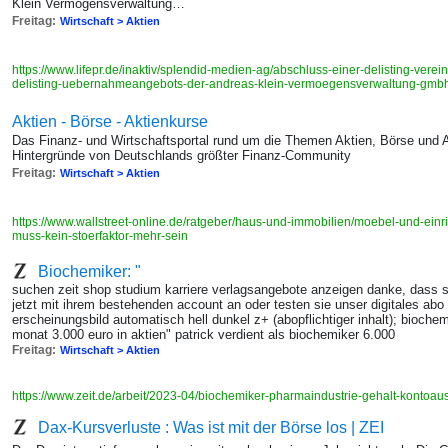
Klein Vermögensverwaltung…
Freitag:
Wirtschaft > Aktien
https://www.lifepr.de/inaktiv/splendid-medien-ag/abschluss-einer-delisting-ve
delisting-uebernahmeangebots-der-andreas-klein-vermoegensverwaltung-gmb
Aktien - Börse - Aktienkurse
Das Finanz- und Wirtschaftsportal rund um die Themen Aktien, Börse und 
Hintergründe von Deutschlands größter Finanz-Community
Freitag:
Wirtschaft > Aktien
https://www.wallstreet-online.de/ratgeber/haus-und-immobilien/moebel-und-ein
muss-kein-stoerfaktor-mehr-sein
Biochemiker: "
suchen zeit shop studium karriere verlagsangebote anzeigen danke, dass si
jetzt mit ihrem bestehenden account an oder testen sie unser digitales abo 
erscheinungsbild automatisch hell dunkel z+ (abopflichtiger inhalt); biochem
monat 3.000 euro in aktien" patrick verdient als biochemiker 6.000
Freitag:
Wirtschaft > Aktien
https://www.zeit.de/arbeit/2023-04/biochemiker-pharmaindustrie-gehalt-kontoa
Dax-Kursverluste : Was ist mit der Börse los | ZEI