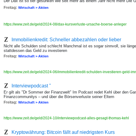
Der Dax ist so tief gesunken wie seit mehr als einem Jahr nicht mehr Die 
Freitag:
Wirtschaft > Aktien
https://www.zeit.de/geld/2024-08/dax-kursverluste-ursache-boerse-anleger
Immobilienkredit: Schneller abbezahlen oder lieber
Nicht alle Schulden sind schlecht Manchmal ist es sogar sinnvoll, sie länge
stattdessen das Geld zu investieren
Freitag:
Wirtschaft > Aktien
https://www.zeit.de/geld/2024-06/immobilienkredit-schulden-investieren-geld-i
Interviewpodcast "
Er gilt als "Dr Sommer der Finanzwelt" Im Podcast redet Kehl über den Gam
Finanzcommunitys – und über die Börsenverluste seiner Eltern
Freitag:
Wirtschaft > Aktien
https://www.zeit.de/geld/2024-10/interviewpodcast-alles-gesagt-thomas-kehl
Kryptowährung: Bitcoin fällt auf niedrigsten Kurs