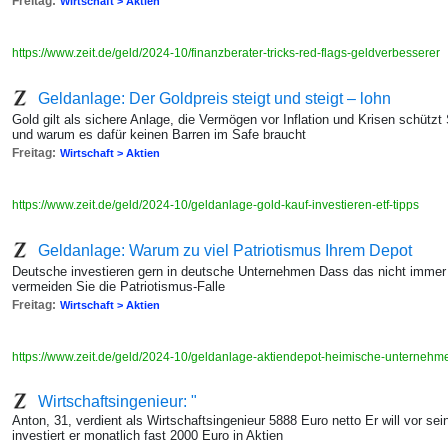
Freitag:
Wirtschaft > Aktien
https://www.zeit.de/geld/2024-10/finanzberater-tricks-red-flags-geldverbesserer
Geldanlage: Der Goldpreis steigt und steigt – lohn
Gold gilt als sichere Anlage, die Vermögen vor Inflation und Krisen schütz
und warum es dafür keinen Barren im Safe braucht
Freitag:
Wirtschaft > Aktien
https://www.zeit.de/geld/2024-10/geldanlage-gold-kauf-investieren-etf-tipps
Geldanlage: Warum zu viel Patriotismus Ihrem Depot
Deutsche investieren gern in deutsche Unternehmen Dass das nicht immer kl
vermeiden Sie die Patriotismus-Falle
Freitag:
Wirtschaft > Aktien
https://www.zeit.de/geld/2024-10/geldanlage-aktiendepot-heimische-unterneh
Wirtschaftsingenieur: "
Anton, 31, verdient als Wirtschaftsingenieur 5888 Euro netto Er will vor s
investiert er monatlich fast 2000 Euro in Aktien