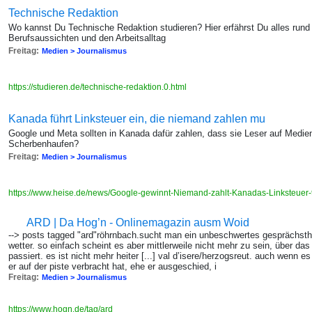
Technische Redaktion
Wo kannst Du Technische Redaktion studieren? Hier erfährst Du alles rund
Berufsaussichten und den Arbeitsalltag
Freitag:
Medien > Journalismus
https://studieren.de/technische-redaktion.0.html
Kanada führt Linksteuer ein, die niemand zahlen mu
Google und Meta sollten in Kanada dafür zahlen, dass sie Leser auf Medien
Scherbenhaufen?
Freitag:
Medien > Journalismus
https://www.heise.de/news/Google-gewinnt-Niemand-zahlt-Kanadas-Linksteuer
ARD | Da Hog’n - Onlinemagazin ausm Woid
--> posts tagged "ard"röhrnbach.sucht man ein unbeschwertes gesprächsth
wetter. so einfach scheint es aber mittlerweile nicht mehr zu sein, über 
passiert. es ist nicht mehr heiter [...] val d’isere/herzogsreut. auch wenn e
er auf der piste verbracht hat, ehe er ausgeschied, i
Freitag:
Medien > Journalismus
https://www.hogn.de/tag/ard