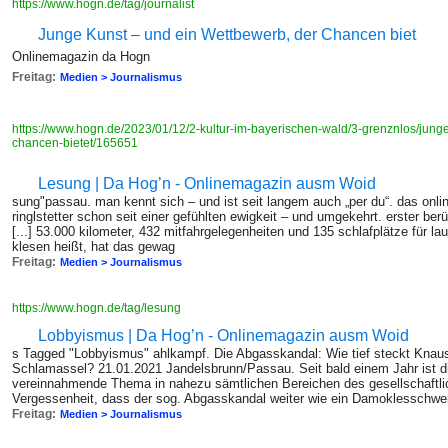
https://www.hogn.de/tag/journalist
Junge Kunst – und ein Wettbewerb, der Chancen biet
Onlinemagazin da Hogn
Freitag:
Medien > Journalismus
https://www.hogn.de/2023/01/12/2-kultur-im-bayerischen-wald/3-grenznlos/jung
chancen-bietet/165651
Lesung | Da Hog’n - Onlinemagazin ausm Woid
sung"passau. man kennt sich – und ist seit langem auch „per du“. das onli
ringlstetter schon seit einer gefühlten ewigkeit – und umgekehrt. erster ber
[...] 53.000 kilometer, 432 mitfahrgelegenheiten und 135 schlafplätze für lau
klesen heißt, hat das gewag
Freitag:
Medien > Journalismus
https://www.hogn.de/tag/lesung
Lobbyismus | Da Hog’n - Onlinemagazin ausm Woid
s Tagged "Lobbyismus" ahlkampf. Die Abgasskandal: Wie tief steckt Knaus 
Schlamassel? 21.01.2021 Jandelsbrunn/Passau. Seit bald einem Jahr ist 
vereinnahmende Thema in nahezu sämtlichen Bereichen des gesellschaftlich
Vergessenheit, dass der sog. Abgasskandal weiter wie ein Damoklesschwe
Freitag:
Medien > Journalismus