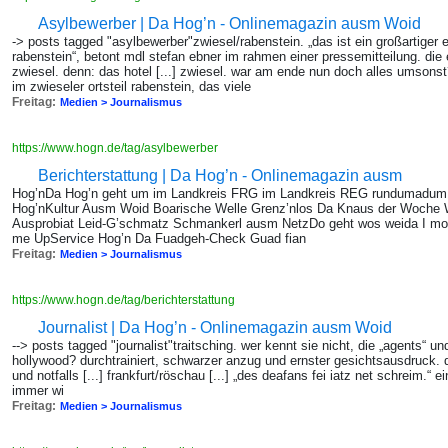
Asylbewerber | Da Hog’n - Onlinemagazin ausm Woid
-> posts tagged "asylbewerber"zwiesel/rabenstein. „das ist ein großartiger e
rabenstein“, betont mdl stefan ebner im rahmen einer pressemitteilung. die e
zwiesel. denn: das hotel [...] zwiesel. war am ende nun doch alles umsonst
im zwieseler ortsteil rabenstein, das viele
Freitag:
Medien > Journalismus
https://www.hogn.de/tag/asylbewerber
Berichterstattung | Da Hog’n - Onlinemagazin ausm
Hog’nDa Hog’n geht um im Landkreis FRG im Landkreis REG rundumadum 
Hog’nKultur Ausm Woid Boarische Welle Grenz’nlos Da Knaus der Woche 
Ausprobiat Leid-G’schmatz Schmankerl ausm NetzDo geht wos weida I mo
me UpService Hog’n Da Fuadgeh-Check Guad fian
Freitag:
Medien > Journalismus
https://www.hogn.de/tag/berichterstattung
Journalist | Da Hog’n - Onlinemagazin ausm Woid
--> posts tagged "journalist"traitsching. wer kennt sie nicht, die „agents“ u
hollywood? durchtrainiert, schwarzer anzug und ernster gesichtsausdruck. d
und notfalls [...] frankfurt/röschau [...] „des deafans fei iatz net schreim.“ 
immer wi
Freitag:
Medien > Journalismus