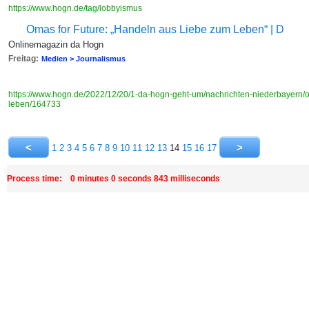
https://www.hogn.de/tag/lobbyismus
Omas for Future: „Handeln aus Liebe zum Leben“ | D
Onlinemagazin da Hogn
Freitag:
Medien > Journalismus
https://www.hogn.de/2022/12/20/1-da-hogn-geht-um/nachrichten-niederbayern/o
leben/164733
1
2
3
4
5
6
7
8
9
10
11
12
13
14
15
16
17
Process time: 0 minutes 0 seconds 843 milliseconds