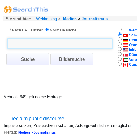
Sie sind hier:
Webkatalog
>
Medien
>
Journalismus
Nach URL suchen
Normale suche
Welt
Sch
Deu
Öste
inkl
Dän
Vere
Can
Mehr als 649 gefundene Einträge
reclaim public discourse –
Impulse setzen, Perspektiven schaffen, Außergewöhnliches ermöglichen
Freitag:
Medien > Journalismus