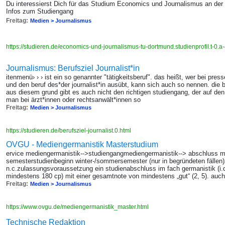
Du interessierst Dich für das Studium Economics und Journalismus an der 
Infos zum Studiengang
Freitag:
Medien > Journalismus
https://studieren.de/economics-und-journalismus-tu-dortmund.studienprofil.t-0
Journalismus: Berufsziel Journalist*in
itenmenü› › › ist ein so genannter "tätigkeitsberuf". das heißt, wer bei pres
und den beruf des*der journalist*in ausübt, kann sich auch so nennen. die b
aus diesem grund gibt es auch nicht den richtigen studiengang, der auf den 
man bei ärzt*innen oder rechtsanwält*innen so
Freitag:
Medien > Journalismus
https://studieren.de/berufsziel-journalist.0.html
OVGU - Mediengermanistik Masterstudium
ervice mediengermanistik-->studiengangmediengermanistik--> abschluss mas
semesterstudienbeginn winter-/sommersemester (nur in begründeten fällen
n.c.zulassungsvoraussetzung ein studienabschluss im fach germanistik (i.d.
mindestens 180 cp) mit einer gesamtnote von mindestens „gut“ (2, 5). auc
Freitag:
Medien > Journalismus
https://www.ovgu.de/mediengermanistik_master.html
Technische Redaktion