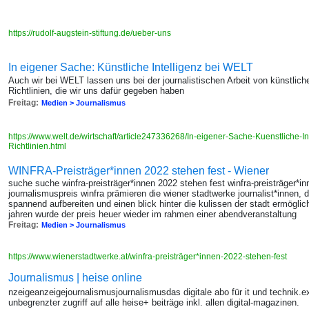
https://rudolf-augstein-stiftung.de/ueber-uns
In eigener Sache: Künstliche Intelligenz bei WELT
Auch wir bei WELT lassen uns bei der journalistischen Arbeit von künstliche
Richtlinien, die wir uns dafür gegeben haben
Freitag:
Medien > Journalismus
https://www.welt.de/wirtschaft/article247336268/In-eigener-Sache-Kuenstliche-I
Richtlinien.html
WINFRA-Preisträger*innen 2022 stehen fest - Wiener
suche suche winfra-preisträger*innen 2022 stehen fest winfra-preisträger*i
journalismuspreis winfra prämieren die wiener stadtwerke journalist*innen, 
spannend aufbereiten und einen blick hinter die kulissen der stadt ermögl
jahren wurde der preis heuer wieder im rahmen einer abendveranstaltung
Freitag:
Medien > Journalismus
https://www.wienerstadtwerke.at/winfra-preisträger*innen-2022-stehen-fest
Journalismus | heise online
nzeigeanzeigejournalismusjournalismusdas digitale abo für it und technik.ex
unbegrenzter zugriff auf alle heise+ beiträge inkl. allen digital-magazinen.