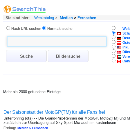
Sie sind hier:
Webkatalog
>
Medien
>
Fernsehen
Nach URL suchen
Normale suche
Welt
Sch
Deu
Öste
inkl
Dän
Vere
Can
Mehr als 2000 gefundene Einträge
Der Saisonstart der MotoGP(TM) für alle Fans frei
Unterföhring (ots) - - Die Grand-Prix-Rennen der MotoGP, Moto2(TM) und 
zusätzlich zur Übertragung auf Sky Sport Mix auch im kostenlosen
Freitag:
Medien > Fernsehen