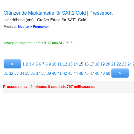
Glänzende Marktanteile für SAT.1 Gold | Presseport
Unterföhring (ots) - Großer Erfolg für SAT1 Gold
Freitag:
Medien > Fernsehen
www.presseportal.de/pm/107380/2412605
1
2
3
4
5
6
7
8
9
10
11
12
13
14
15
16
17
18
19
20
21
22
23
24
31
32
33
34
35
36
37
38
39
40
41
42
43
44
45
46
47
48
49
50
Process time: 0 minutes 0 seconds 797 milliseconds