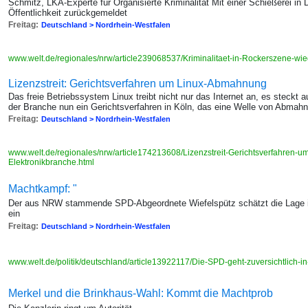
Schmitz, LKA-Experte für Organisierte Kriminalität Mit einer Schießerei in 
Öffentlichkeit zurückgemeldet
Freitag:
Deutschland > Nordrhein-Westfalen
www.welt.de/regionales/nrw/article239068537/Kriminalitaet-in-Rockerszene-wie
Lizenzstreit: Gerichtsverfahren um Linux-Abmahnung
Das freie Betriebssystem Linux treibt nicht nur das Internet an, es steckt a
der Branche nun ein Gerichtsverfahren in Köln, das eine Welle von Abmah
Freitag:
Deutschland > Nordrhein-Westfalen
www.welt.de/regionales/nrw/article174213608/Lizenzstreit-Gerichtsverfahren-
Elektronikbranche.html
Machtkampf: "
Der aus NRW stammende SPD-Abgeordnete Wiefelspütz schätzt die Lage im 
ein
Freitag:
Deutschland > Nordrhein-Westfalen
www.welt.de/politik/deutschland/article13922117/Die-SPD-geht-zuversichtlich-
Merkel und die Brinkhaus-Wahl: Kommt die Machtprob