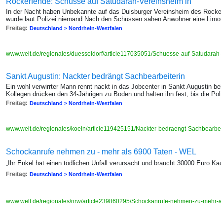
Rockerfehde: Schüsse auf Satudarah-Vereinsheim in
In der Nacht haben Unbekannte auf das Duisburger Vereinsheim des Rocke
wurde laut Polizei niemand Nach den Schüssen sahen Anwohner eine Limo
Freitag:
Deutschland > Nordrhein-Westfalen
www.welt.de/regionales/duesseldorf/article117035051/Schuesse-auf-Satudarah
Sankt Augustin: Nackter bedrängt Sachbearbeiterin
Ein wohl verwirrter Mann rennt nackt in das Jobcenter in Sankt Augustin be
Kollegen drücken den 34-Jährigen zu Boden und halten ihn fest, bis die Po
Freitag:
Deutschland > Nordrhein-Westfalen
www.welt.de/regionales/koeln/article119425151/Nackter-bedraengt-Sachbearbei
Schockanrufe nehmen zu - mehr als 6900 Taten - WEL
„Ihr Enkel hat einen tödlichen Unfall verursacht und braucht 30000 Euro Kau
Freitag:
Deutschland > Nordrhein-Westfalen
www.welt.de/regionales/nrw/article239860295/Schockanrufe-nehmen-zu-mehr-a