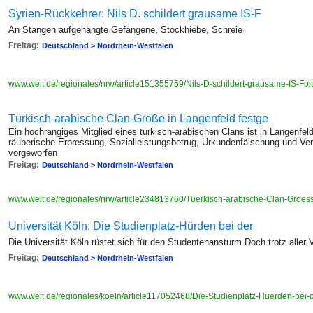
Syrien-Rückkehrer: Nils D. schildert grausame IS-F
An Stangen aufgehängte Gefangene, Stockhiebe, Schreie
Freitag:
Deutschland > Nordrhein-Westfalen
www.welt.de/regionales/nrw/article151355759/Nils-D-schildert-grausame-IS-Folt
Türkisch-arabische Clan-Größe in Langenfeld festge
Ein hochrangiges Mitglied eines türkisch-arabischen Clans ist in Langen
räuberische Erpressung, Sozialleistungsbetrug, Urkundenfälschung und V
vorgeworfen
Freitag:
Deutschland > Nordrhein-Westfalen
www.welt.de/regionales/nrw/article234813760/Tuerkisch-arabische-Clan-Groe
Universität Köln: Die Studienplatz-Hürden bei der
Die Universität Köln rüstet sich für den Studentenansturm Doch trotz aller 
Freitag:
Deutschland > Nordrhein-Westfalen
www.welt.de/regionales/koeln/article117052468/Die-Studienplatz-Huerden-bei-