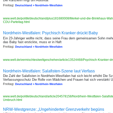
Die Kanzlerin ringt um Autorität
Freitag:
Deutschland > Nordrhein-Westfalen
www.welt.de/politik/deutschland/plus181680008/Merkel-und-die-Brinkhaus-Wa
CDU-Parteitag.html
Nordrhein-Westfalen: Psychisch Kranker drückt Baby
Ein 23-Jähriger wollte nicht, dass seine Frau dem gemeinsamen Sohn meh
das Baby fast erstickte, muss er in Haft
Freitag:
Deutschland > Nordrhein-Westfalen
www.welt.de/vermischtes/weltgeschehen/article13524468/Psychisch-Kranker-dru
Nordrhein-Westfalen: Salafisten-Szene laut Verfass
Die Zahl der Salafisten in Nordrhein-Westfalen hat sich leicht erhöht Die S
Verfassungsschutz Die Rolle von Mädchen und Frauen hat sich verstärkt Und
Freitag:
Deutschland > Nordrhein-Westfalen
www.welt.de/politik/deutschland/article204578158/Nordrhein-Westfalen-Salafis
Umbruch.html
NRW-Westgrenze: „Ungehinderter Grenzverkehr begüns