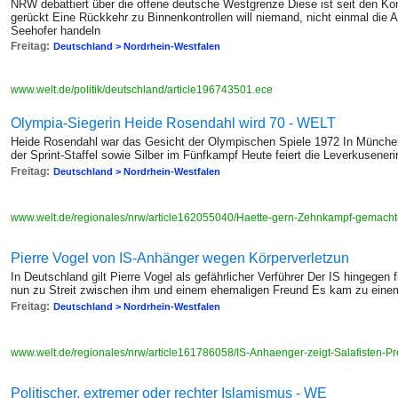
NRW debattiert über die offene deutsche Westgrenze Diese ist seit den Kon
gerückt Eine Rückkehr zu Binnenkontrollen will niemand, nicht einmal die 
Seehofer handeln
Freitag:
Deutschland > Nordrhein-Westfalen
www.welt.de/politik/deutschland/article196743501.ece
Olympia-Siegerin Heide Rosendahl wird 70 - WELT
Heide Rosendahl war das Gesicht der Olympischen Spiele 1972 In Münche
der Sprint-Staffel sowie Silber im Fünfkampf Heute feiert die Leverkusener
Freitag:
Deutschland > Nordrhein-Westfalen
www.welt.de/regionales/nrw/article162055040/Haette-gern-Zehnkampf-gemach
Pierre Vogel von IS-Anhänger wegen Körperverletzun
In Deutschland gilt Pierre Vogel als gefährlicher Verführer Der IS hingegen f
nun zu Streit zwischen ihm und einem ehemaligen Freund Es kam zu einem 
Freitag:
Deutschland > Nordrhein-Westfalen
www.welt.de/regionales/nrw/article161786058/IS-Anhaenger-zeigt-Salafisten-P
Politischer, extremer oder rechter Islamismus - WE