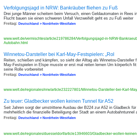
Verfolgungsjagd in NRW: Bankräuber fliehen zu Fuß
Drei junge Männer scheitern beim Versuch, einen Geldautomaten in Rees i
Flucht bauen sie einen schweren Unfall Verzweifelt geht es zu Fuß weiter
Freitag:
Deutschland > Nordrhein-Westfalen
www.welt.de/vermischtes/article219786284/Verfolgungsjagd-in-NRW-Bankraeube
Autobahn.html
Winnetou-Darsteller bei Karl-May-Festspielen: „Rol
Reiten, schießen und kämpfen, so sieht der Alltag als Winnetou-Darsteller 
May-Festspielen in Elspe musste er erst mal reiten lernen Um körperlich fit
seine Rolle vorbereitet
Freitag:
Deutschland > Nordrhein-Westfalen
www.welt.de/regionales/nrw/article232227801/Winnetou-Darsteller-bei-Karl-May-
Zu teuer: Gladbecker wollen keinen Tunnel für A52
Seit Jahren sorgt der umstrittene Ausbau der B224 zur A52 in Gladbeck fü
mehrheitlich die finanzielle Beteiligung der Stadt an einem Autobahntunnel 
Freitag:
Deutschland > Nordrhein-Westfalen
www.welt.de/regionales/duesseldorf/article13946603/Gladbecker-wollen-keinen