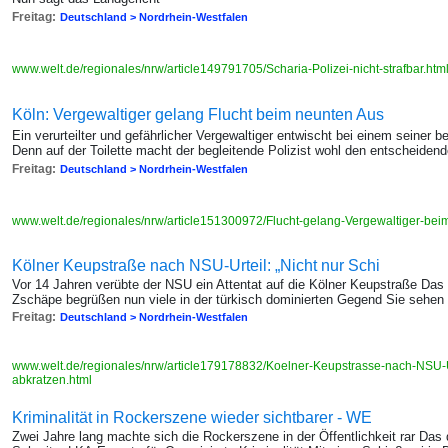
Freitag:
Deutschland > Nordrhein-Westfalen
www.welt.de/regionales/nrw/article149791705/Scharia-Polizei-nicht-strafbar.htm
Köln: Vergewaltiger gelang Flucht beim neunten Aus
Ein verurteilter und gefährlicher Vergewaltiger entwischt bei einem seine
Denn auf der Toilette macht der begleitende Polizist wohl den entscheidend
Freitag:
Deutschland > Nordrhein-Westfalen
www.welt.de/regionales/nrw/article151300972/Flucht-gelang-Vergewaltiger-bei
Kölner Keupstraße nach NSU-Urteil: „Nicht nur Schi
Vor 14 Jahren verübte der NSU ein Attentat auf die Kölner Keupstraße Das 
Zschäpe begrüßen nun viele in der türkisch dominierten Gegend Sie sehen 
Freitag:
Deutschland > Nordrhein-Westfalen
www.welt.de/regionales/nrw/article179178832/Koelner-Keupstrasse-nach-NSU-U
abkratzen.html
Kriminalität in Rockerszene wieder sichtbarer - WE
Zwei Jahre lang machte sich die Rockerszene in der Öffentlichkeit rar Das 