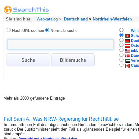
Sie sind hier:
Webkatalog
>
Deutschland
>
Nordrhein-Westfalen
Nach URL suchen
Normale suche
Welt
Sch
Deu
Öste
inkl
Dän
Vere
Can
Mehr als 2000 gefundene Einträge
Fall Sami A.: Was NRW-Regierung für Recht hält, se
Im umstrittenen Fall des abgeschobenen Bin-Laden-Leibwächters rudern Min
zurück Der Justizminister sieht den Fall als „glänzendes Beispiel für einen
sind empört
Freitag:
Deutschland > Nordrhein-Westfalen