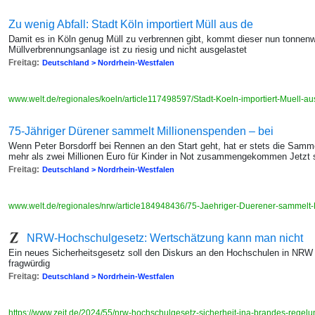
Zu wenig Abfall: Stadt Köln importiert Müll aus de
Damit es in Köln genug Müll zu verbrennen gibt, kommt dieser nun tonnen
Müllverbrennungsanlage ist zu riesig und nicht ausgelastet
Freitag:
Deutschland > Nordrhein-Westfalen
www.welt.de/regionales/koeln/article117498597/Stadt-Koeln-importiert-Muell-a
75-Jähriger Dürener sammelt Millionenspenden – bei
Wenn Peter Borsdorff bei Rennen an den Start geht, hat er stets die Sam
mehr als zwei Millionen Euro für Kinder in Not zusammengekommen Jetzt s
Freitag:
Deutschland > Nordrhein-Westfalen
www.welt.de/regionales/nrw/article184948436/75-Jaehriger-Duerener-sammelt
NRW-Hochschulgesetz: Wertschätzung kann man nicht
Ein neues Sicherheitsgesetz soll den Diskurs an den Hochschulen in NRW re
fragwürdig
Freitag:
Deutschland > Nordrhein-Westfalen
https://www.zeit.de/2024/55/nrw-hochschulgesetz-sicherheit-ina-brandes-regel