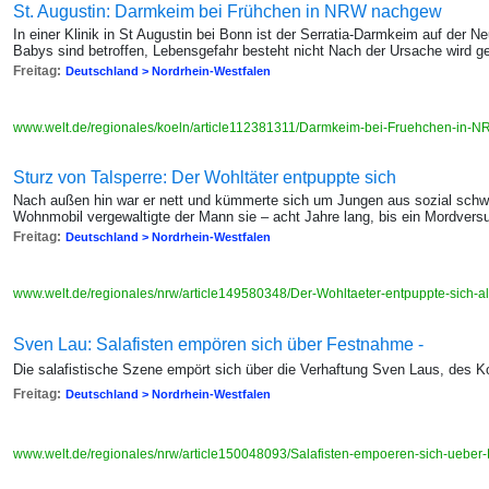
St. Augustin: Darmkeim bei Frühchen in NRW nachgew
In einer Klinik in St Augustin bei Bonn ist der Serratia-Darmkeim auf der 
Babys sind betroffen, Lebensgefahr besteht nicht Nach der Ursache wird g
Freitag:
Deutschland > Nordrhein-Westfalen
www.welt.de/regionales/koeln/article112381311/Darmkeim-bei-Fruehchen-in-
Sturz von Talsperre: Der Wohltäter entpuppte sich
Nach außen hin war er nett und kümmerte sich um Jungen aus sozial sch
Wohnmobil vergewaltigte der Mann sie – acht Jahre lang, bis ein Mordversuc
Freitag:
Deutschland > Nordrhein-Westfalen
www.welt.de/regionales/nrw/article149580348/Der-Wohltaeter-entpuppte-sich-al
Sven Lau: Salafisten empören sich über Festnahme -
Die salafistische Szene empört sich über die Verhaftung Sven Laus, des Kop
Freitag:
Deutschland > Nordrhein-Westfalen
www.welt.de/regionales/nrw/article150048093/Salafisten-empoeren-sich-uebe