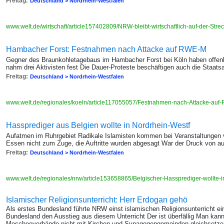
Freitag:
Deutschland > Nordrhein-Westfalen
www.welt.de/wirtschaft/article157402809/NRW-bleibt-wirtschaftlich-auf-der-Stre
Hambacher Forst: Festnahmen nach Attacke auf RWE-M
Gegner des Braunkohletagebaus im Hambacher Forst bei Köln haben offenba
nahm drei Aktivisten fest Die Dauer-Proteste beschäftigen auch die Staats
Freitag:
Deutschland > Nordrhein-Westfalen
www.welt.de/regionales/koeln/article117055057/Festnahmen-nach-Attacke-auf-
Hassprediger aus Belgien wollte in Nordrhein-Westf
Aufatmen im Ruhrgebiet Radikale Islamisten kommen bei Veranstaltungen
Essen nicht zum Zuge, die Auftritte wurden abgesagt War der Druck von 
Freitag:
Deutschland > Nordrhein-Westfalen
www.welt.de/regionales/nrw/article153658865/Belgischer-Hassprediger-wollte-
Islamischer Religionsunterricht: Herr Erdogan gehö
Als erstes Bundesland führte NRW einst islamischen Religionsunterricht ei
Bundesland den Ausstieg aus diesem Unterricht Der ist überfällig Man kann
Moscheeverbände nicht mit Kirchen und Synagogengemeinden gleichsetze