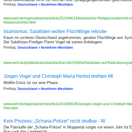
Freitag:
Deutschland > Nordrhein-Westfalen
www.welt.de/regionales/nrw/article252346616/Islamischer-Religionsunterricht-H
Klassenzimmer.html
Islamismus: Salafisten wollen Flüchtlinge rekrutie
Kaum im sicheren Deutschland angekommen, geraten Flüchtlinge aus Syrie
Der Salafisten-Prediger Pierre Vogel rät seinen Anhängern
Freitag:
Deutschland > Nordrhein-Westfalen
www.welt.de/politik/deutschland/article146220804/Salafisten-auf-Rekrutierungst
Jürgen Vogel und Christoph Maria Herbst drehten Mi
Midlife-Crisis ist nur eine Phase
Freitag:
Deutschland > Nordrhein-Westfalen
www.welt.de/regionales/nrw/article234296036/Juergen-Vogel-und-Christoph-Mari
Film.html
Kein Prozess: „Scharia-Polizei“ nicht strafbar - W
Die Patrouille der „Scharia-Polizei“ in Wuppertal sorgte vor einem Jahr fü
Nun sagt das Landgericht