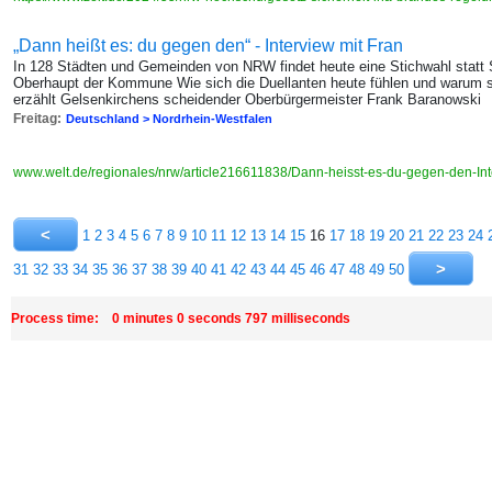
„Dann heißt es: du gegen den“ - Interview mit Fran
In 128 Städten und Gemeinden von NRW findet heute eine Stichwahl statt S
Oberhaupt der Kommune Wie sich die Duellanten heute fühlen und warum s
erzählt Gelsenkirchens scheidender Oberbürgermeister Frank Baranowski
Freitag:
Deutschland > Nordrhein-Westfalen
www.welt.de/regionales/nrw/article216611838/Dann-heisst-es-du-gegen-den-In
1
2
3
4
5
6
7
8
9
10
11
12
13
14
15
16
17
18
19
20
21
22
23
24
31
32
33
34
35
36
37
38
39
40
41
42
43
44
45
46
47
48
49
50
Process time: 0 minutes 0 seconds 797 milliseconds