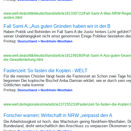
www.welt.de/politik/deutschland/article181330722/Fall-Sami-A-Was-NRW-Regier
anders.html
Fall Sami A.:„Aus guten Gründen haben wir in der B
Haben Politik und Behörden im Fall Sami A die Justiz hinters Licht geführt?
seiner Unabhängigkeit nicht ernst genommen Einige Politiker bestärken di
Freitag:
Deutschland > Nordrhein-Westfalen
www.welt.de/politik/deutschland/article181199280/Fall-Sami-A-Aus-guten-Grue
die-Gewaltenteilung.html
Fastenzeit: So fasten die Kopten - WELT
Für die meisten Christen fängt heute die Fastenzeit an Schon zwei Tage frü
begonnen Der koptische Bischof Anba Damian erklärt, wie er durch sein ve
Göttlichen nahe komme
Freitag:
Deutschland > Nordrhein-Westfalen
www.welt.de/regionales/nrw/article237255233/Fastenzeit-So-fasten-die-Kopten
Forscher warnen: Wirtschaft in NRW „verpasst den A
Die Arbeitslosigkeit ist hoch, das Wachstum gering Nordrhein-Westfalen, 
Bundesland, droht wirtschaftlich den Anschluss zu verpassen Ökonomen s