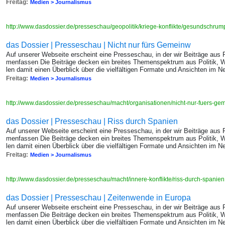
Freitag:
Medien > Journalismus
http://www.dasdossier.de/presseschau/geopolitik/kriege-konflikte/gesundschr
das Dossier | Presseschau | Nicht nur fürs Gemeinw
Auf un­se­rer Web­sei­te er­scheint eine Pres­se­schau, in der wir Bei­trä­ge au
men­fas­sen Die Bei­trä­ge de­cken ein brei­tes The­men­spek­trum aus Po­li­tik, W
len damit einen Über­blick über die viel­fäl­ti­gen For­ma­te und An­sich­ten im Ne
Freitag:
Medien > Journalismus
http://www.dasdossier.de/presseschau/macht/organisationen/nicht-nur-fuers-g
das Dossier | Presseschau | Riss durch Spanien
Auf un­se­rer Web­sei­te er­scheint eine Pres­se­schau, in der wir Bei­trä­ge au
men­fas­sen Die Bei­trä­ge de­cken ein brei­tes The­men­spek­trum aus Po­li­tik, W
len damit einen Über­blick über die viel­fäl­ti­gen For­ma­te und An­sich­ten im Ne
Freitag:
Medien > Journalismus
http://www.dasdossier.de/presseschau/macht/innere-konflikte/riss-durch-spanie
das Dossier | Presseschau | Zeitenwende in Europa
Auf un­se­rer Web­sei­te er­scheint eine Pres­se­schau, in der wir Bei­trä­ge au
men­fas­sen Die Bei­trä­ge de­cken ein brei­tes The­men­spek­trum aus Po­li­tik, W
len damit einen Über­blick über die viel­fäl­ti­gen For­ma­te und An­sich­ten im Ne