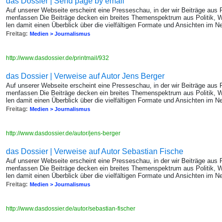
das Dossier | Send page by email
Auf un­se­rer Web­sei­te er­scheint eine Pres­se­schau, in der wir Bei­trä­ge au
men­fas­sen Die Bei­trä­ge de­cken ein brei­tes The­men­spek­trum aus Po­li­tik, W
len damit einen Über­blick über die viel­fäl­ti­gen For­ma­te und An­sich­ten im Ne
Freitag:
Medien > Journalismus
http://www.dasdossier.de/printmail/932
das Dossier | Verweise auf Autor Jens Berger
Auf un­se­rer Web­sei­te er­scheint eine Pres­se­schau, in der wir Bei­trä­ge au
men­fas­sen Die Bei­trä­ge de­cken ein brei­tes The­men­spek­trum aus Po­li­tik, W
len damit einen Über­blick über die viel­fäl­ti­gen For­ma­te und An­sich­ten im Ne
Freitag:
Medien > Journalismus
http://www.dasdossier.de/autor/jens-berger
das Dossier | Verweise auf Autor Sebastian Fische
Auf un­se­rer Web­sei­te er­scheint eine Pres­se­schau, in der wir Bei­trä­ge au
men­fas­sen Die Bei­trä­ge de­cken ein brei­tes The­men­spek­trum aus Po­li­tik, W
len damit einen Über­blick über die viel­fäl­ti­gen For­ma­te und An­sich­ten im Ne
Freitag:
Medien > Journalismus
http://www.dasdossier.de/autor/sebastian-fischer