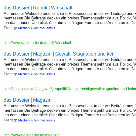
das Dossier | Rubrik | Wirtschaft
Auf un­se­rer Web­sei­te er­scheint eine Pres­se­schau, in der wir Bei­trä­ge au
men­fas­sen Die Bei­trä­ge de­cken ein brei­tes The­men­spek­trum aus Po­li­tik, W
len damit einen Über­blick über die viel­fäl­ti­gen For­ma­te und An­sich­ten im Ne
Freitag:
Medien > Journalismus
http://www.dasdossier.de/rubrik/wirtschaft
das Dossier | Magazin | Gewalt, Stagnation und kei
Auf un­se­rer Web­sei­te er­scheint eine Pres­se­schau, in der wir Bei­trä­ge au
men­fas­sen Die Bei­trä­ge de­cken ein brei­tes The­men­spek­trum aus Po­li­tik, W
len damit einen Über­blick über die viel­fäl­ti­gen For­ma­te und An­sich­ten im Ne
Freitag:
Medien > Journalismus
http://dasdossier.de/magazin/geopolitik/voelkerrecht/gewalt-stagnation-und-kei
das Dossier | Magazin
Auf un­se­rer Web­sei­te er­scheint eine Pres­se­schau, in der wir Bei­trä­ge au
men­fas­sen Die Bei­trä­ge de­cken ein brei­tes The­men­spek­trum aus Po­li­tik, W
len damit einen Über­blick über die viel­fäl­ti­gen For­ma­te und An­sich­ten im Ne
Freitag:
Medien > Journalismus
http://www.dasdossier.de/magazin