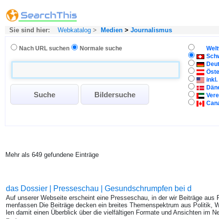
Sie sind hier:
Webkatalog
>
Medien
>
Journalismus
Nach URL suchen
Normale suche
Welt
Sch
Deu
Öste
inkl
Dän
Vere
Can
Mehr als 649 gefundene Einträge
das Dossier | Presseschau | Gesundschrumpfen bei d
Auf un­se­rer Web­sei­te er­scheint eine Pres­se­schau, in der wir Bei­trä­ge au
men­fas­sen Die Bei­trä­ge de­cken ein brei­tes The­men­spek­trum aus Po­li­tik, W
len damit einen Über­blick über die viel­fäl­ti­gen For­ma­te und An­sich­ten im Ne