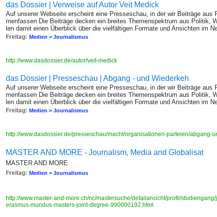
das Dossier | Verweise auf Autor Veit Medick
Auf un­se­rer Web­sei­te er­scheint eine Pres­se­schau, in der wir Bei­trä­ge au
men­fas­sen Die Bei­trä­ge de­cken ein brei­tes The­men­spek­trum aus Po­li­tik, W
len damit einen Über­blick über die viel­fäl­ti­gen For­ma­te und An­sich­ten im Ne
Freitag:
Medien > Journalismus
http://www.dasdossier.de/autor/veit-medick
das Dossier | Presseschau | Abgang - und Wiederkeh
Auf un­se­rer Web­sei­te er­scheint eine Pres­se­schau, in der wir Bei­trä­ge au
men­fas­sen Die Bei­trä­ge de­cken ein brei­tes The­men­spek­trum aus Po­li­tik, W
len damit einen Über­blick über die viel­fäl­ti­gen For­ma­te und An­sich­ten im Ne
Freitag:
Medien > Journalismus
http://www.dasdossier.de/presseschau/macht/organisationen-parteien/abgang-
MASTER AND MORE - Journalism, Media and Globalisat
MASTER AND MORE
Freitag:
Medien > Journalismus
http://www.master-and-more.ch/nc/mastersuche/detailansicht/profil/studiengang/
erasmus-mundus-masters-joint-degree-990000192.html