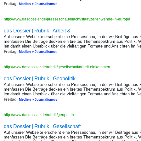
Freitag:
Medien > Journalismus
http://www.dasdossier.de/presseschau/macht/staat/zeitenwende-in-europa
das Dossier | Rubrik | Arbeit &
Auf un­se­rer Web­sei­te er­scheint eine Pres­se­schau, in der wir Bei­trä­ge au
men­fas­sen Die Bei­trä­ge de­cken ein brei­tes The­men­spek­trum aus Po­li­tik, W
len damit einen Über­blick über die viel­fäl­ti­gen For­ma­te und An­sich­ten im Ne
Freitag:
Medien > Journalismus
http://www.dasdossier.de/rubrik/gesellschaft/arbeit-einkommen
das Dossier | Rubrik | Geopolitik
Auf un­se­rer Web­sei­te er­scheint eine Pres­se­schau, in der wir Bei­trä­ge au
men­fas­sen Die Bei­trä­ge de­cken ein brei­tes The­men­spek­trum aus Po­li­tik, W
len damit einen Über­blick über die viel­fäl­ti­gen For­ma­te und An­sich­ten im Ne
Freitag:
Medien > Journalismus
http://www.dasdossier.de/rubrik/geopolitik
das Dossier | Rubrik | Gesellschaft
Auf un­se­rer Web­sei­te er­scheint eine Pres­se­schau, in der wir Bei­trä­ge au
men­fas­sen Die Bei­trä­ge de­cken ein brei­tes The­men­spek­trum aus Po­li­tik, W