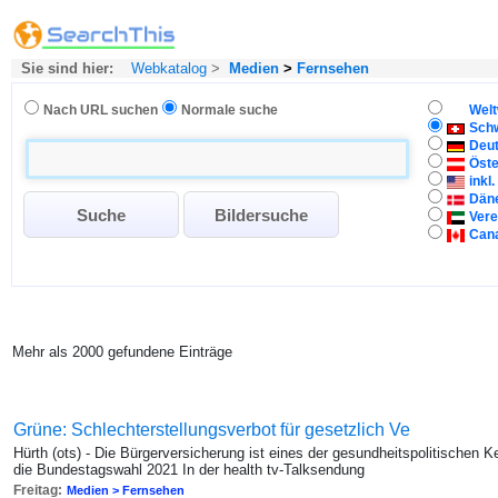
Sie sind hier:
Webkatalog
>
Medien
>
Fernsehen
Nach URL suchen
Normale suche
Welt
Sch
Deu
Öste
inkl
Dän
Vere
Can
Mehr als 2000 gefundene Einträge
Grüne: Schlechterstellungsverbot für gesetzlich Ve
Hürth (ots) - Die Bürgerversicherung ist eines der gesundheitspolitischen
die Bundestagswahl 2021 In der health tv-Talksendung
Freitag:
Medien > Fernsehen