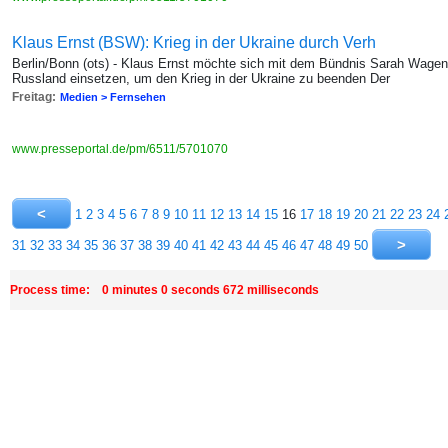
Klaus Ernst (BSW): Krieg in der Ukraine durch Verh
Berlin/Bonn (ots) - Klaus Ernst möchte sich mit dem Bündnis Sarah Wage
Russland einsetzen, um den Krieg in der Ukraine zu beenden Der
Freitag:
Medien > Fernsehen
www.presseportal.de/pm/6511/5701070
1
2
3
4
5
6
7
8
9
10
11
12
13
14
15
16
17
18
19
20
21
22
23
24
31
32
33
34
35
36
37
38
39
40
41
42
43
44
45
46
47
48
49
50
Process time: 0 minutes 0 seconds 672 milliseconds