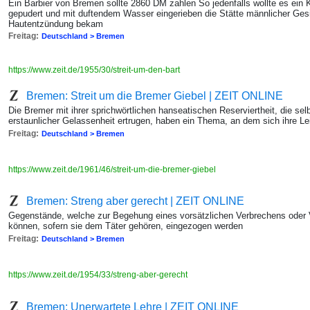
Ein Barbier von Bremen sollte 2860 DM zahlen So jedenfalls wollte es ein K
gepudert und mit duftendem Wasser eingerieben die Stätte männlicher Gesi
Hautentzündung bekam
Freitag:
Deutschland > Bremen
https://www.zeit.de/1955/30/streit-um-den-bart
Bremen: Streit um die Bremer Giebel | ZEIT ONLINE
Die Bremer mit ihrer sprichwörtlichen hanseatischen Reserviertheit, die se
erstaunlicher Gelassenheit ertrugen, haben ein Thema, an dem sich ihre L
Freitag:
Deutschland > Bremen
https://www.zeit.de/1961/46/streit-um-die-bremer-giebel
Bremen: Streng aber gerecht | ZEIT ONLINE
Gegenstände, welche zur Begehung eines vorsätzlichen Verbrechens oder 
können, sofern sie dem Täter gehören, eingezogen werden
Freitag:
Deutschland > Bremen
https://www.zeit.de/1954/33/streng-aber-gerecht
Bremen: Unerwartete Lehre | ZEIT ONLINE