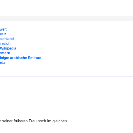
weit
weiz
tschland
rreich
. Wikipedia
emark
inigte arabische Emirate
ada
 seiner früheren Frau noch im gleichen