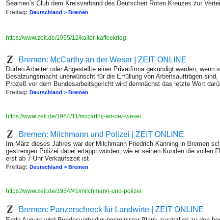
Seamen’s Club dem Kreisverband des Deutschen Roten Kreuzes zur Vertei
Freitag:
Deutschland > Bremen
https://www.zeit.de/1955/12/kalter-kaffeekrieg
Bremen: McCarthy an der Weser | ZEIT ONLINE
Dürfen Arbeiter oder Angestellte einer Privatfirma gekündigt werden, wenn 
Besatzungsmacht unerwünscht für die Erfüllung von Arbeitsaufträgen sind,
Prozeß vor dem Bundesarbeitsgericht wird demnächst das letzte Wort dar
Freitag:
Deutschland > Bremen
https://www.zeit.de/1954/11/mccarthy-an-der-weser
Bremen: Milchmann und Polizei | ZEIT ONLINE
Im März dieses Jahres war der Milchmann Friedrich Kanning in Bremen sc
gestrengen Polizei dabei ertappt worden, wie er seinen Kunden die vollen F
erst ab 7 Uhr Verkaufszeit ist
Freitag:
Deutschland > Bremen
https://www.zeit.de/1954/45/milchmann-und-polizei
Bremen: Panzerschreck für Landwirte | ZEIT ONLINE
Ende August wird Bundesverteidigungsminister Blank zusätzlich zu den ber