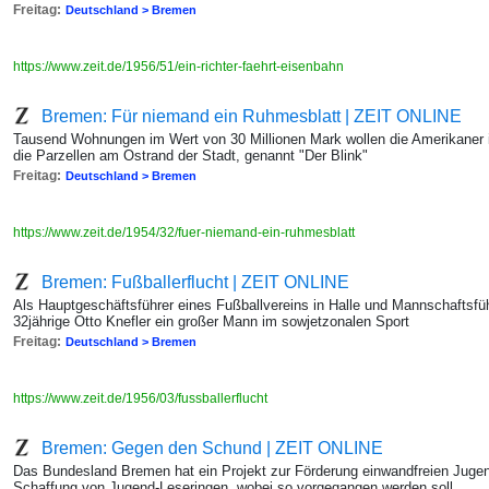
Freitag:
Deutschland > Bremen
https://www.zeit.de/1956/51/ein-richter-faehrt-eisenbahn
Bremen: Für niemand ein Ruhmesblatt | ZEIT ONLINE
Tausend Wohnungen im Wert von 30 Millionen Mark wollen die Amerikaner
die Parzellen am Ostrand der Stadt, genannt "Der Blink"
Freitag:
Deutschland > Bremen
https://www.zeit.de/1954/32/fuer-niemand-ein-ruhmesblatt
Bremen: Fußballerflucht | ZEIT ONLINE
Als Hauptgeschäftsführer eines Fußballvereins in Halle und Mannschaftsfüh
32jährige Otto Knefler ein großer Mann im sowjetzonalen Sport
Freitag:
Deutschland > Bremen
https://www.zeit.de/1956/03/fussballerflucht
Bremen: Gegen den Schund | ZEIT ONLINE
Das Bundesland Bremen hat ein Projekt zur Förderung einwandfreien Jugend
Schaffung von Jugend-Leseringen, wobei so vorgegangen werden soll