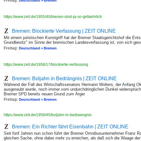
Freitag:
Deutschland > Bremen
https://www.zeit.de/1955/40/bienen-sind-ja-so-gefaehrlich
Bremen: Blockierte Verfassung | ZEIT ONLINE
Mit einem juristischen Kunstgriff hat der Bremer Staatsgerichtshof die En
Grundbesitz" im Sinne der bremischen Landesverfassung ist, von sich ge
Freitag:
Deutschland > Bremen
https://www.zeit.de/1958/17/blockierte-verfassung
Bremen: Boljahn in Bedrängnis | ZEIT ONLINE
Während der Fall des Wirtschaftssenators Hermann Wolters, der Anfang Ok
ausgeraubt wurde, noch immer vom undurchdringlichen Dunkel widersprüchli
Bremer SPD bereits neuen Grund zum Ärger
Freitag:
Deutschland > Bremen
https://www.zeit.de/1958/45/boljahn-in-bedraengnis
Bremen: Ein Richter fährt Eisenbahn | ZEIT ONLINE
Seit fünf Jahren nun schon führt der Bremer Omnibusunternehmer Franz 
gleichen Sache, ohne dabei mehr zu erreichen, als daß sich die Waage der 