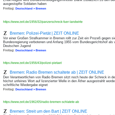
ausgestopfte Soldaten haben
Freitag:
Deutschland > Bremen
https://www.zeit.de/1956/32/panzerschreck-fuer-landwirte
Bremen: Polizei-Pietät | ZEIT ONLINE
Vor einer Großen Strafkammer in Bremen rollt zur Zeit ein Prozeß gegen si
Bundesregierung verbotenen und Anfang 1955 vom Bundesgerichtshof als v
Deutschen Jugend
Freitag:
Deutschland > Bremen
https://www.zeit.de/1956/43/polizei-pietaet
Bremen: Radio Bremen schaltete ab | ZEIT ONLINE
Den Verantwortlichen von Radio Bremen sitzt noch heute der Schreck in den
höchst unfeines Wort auf lizenzierter Welle in den Äther ausgestrahlt worde
schriftliche Wiedergabe eignet
Freitag:
Deutschland > Bremen
https://www.zeit.de/1962/05/radio-bremen-schlatete-ab
Bremen: Streit um den Bart | ZEIT ONLINE