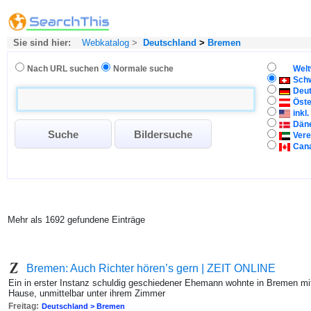
Sie sind hier:
Webkatalog
>
Deutschland
>
Bremen
Nach URL suchen
Normale suche
Welt
Sch
Deu
Öste
inkl
Dän
Vere
Can
Mehr als 1692 gefundene Einträge
Bremen: Auch Richter hören’s gern | ZEIT ONLINE
Ein in erster Instanz schuldig geschiedener Ehemann wohnte in Bremen mit
Hause, unmittelbar unter ihrem Zimmer
Freitag:
Deutschland > Bremen