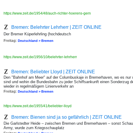
https://www.zeit.de/1954/48/auch-richter-hoerens-gern
Bremen: Belehrter Lehrherr | ZEIT ONLINE
Der Bremer Küperlehrling (hochdeutsch
Freitag:
Deutschland > Bremen
https://www.zeit.de/1956/10/belehrter-lehrherr
Bremen: Beliebter Lloyd | ZEIT ONLINE
Den "Bahnhof am Meer" auf der Columbuskaje in Bremerhaven, wo es nur w
sind und wohin die Bundesbahn zu jeder Schiffsankunft einen Sonderzug deta
wieder in regelmäßigem Linienverkehr an
Freitag:
Deutschland > Bremen
https://www.zeit.de/1955/41/beliebter-lloyd
Bremen: Bienen sind ja so gefährlich | ZEIT ONLINE
Die Garlstedter Heide – zwischen Bremen und Bremerhaven – sonst Schaup
Army, wurde zum Kriegsschauplatz