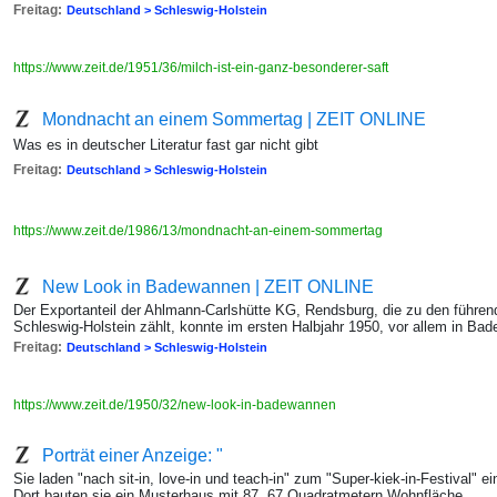
Freitag:
Deutschland > Schleswig-Holstein
https://www.zeit.de/1951/36/milch-ist-ein-ganz-besonderer-saft
Mondnacht an einem Sommertag | ZEIT ONLINE
Was es in deutscher Literatur fast gar nicht gibt
Freitag:
Deutschland > Schleswig-Holstein
https://www.zeit.de/1986/13/mondnacht-an-einem-sommertag
New Look in Badewannen | ZEIT ONLINE
Der Exportanteil der Ahlmann-Carlshütte KG, Rendsburg, die zu den führ
Schleswig-Holstein zählt, konnte im ersten Halbjahr 1950, vor allem in Ba
Freitag:
Deutschland > Schleswig-Holstein
https://www.zeit.de/1950/32/new-look-in-badewannen
Porträt einer Anzeige: "
Sie laden "nach sit-in, love-in und teach-in" zum "Super-kiek-in-Festival" 
Dort bauten sie ein Musterhaus mit 87, 67 Quadratmetern Wohnfläche