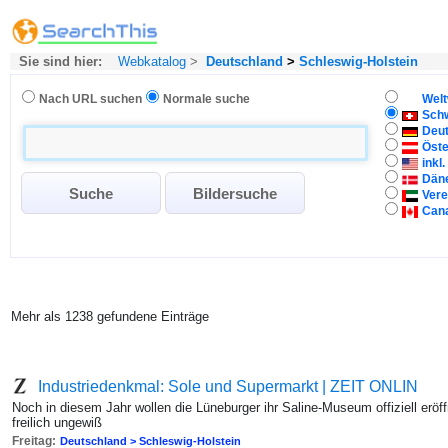
Sie sind hier:
Webkatalog
>
Deutschland
>
Schleswig-Holstein
Nach URL suchen
Normale suche
Welt
Sch
Deu
Öste
inkl
Dän
Vere
Can
Mehr als 1238 gefundene Einträge
Industriedenkmal: Sole und Supermarkt | ZEIT ONLIN
Noch in diesem Jahr wollen die Lüneburger ihr Saline-Museum offiziell eröff
freilich ungewiß
Freitag:
Deutschland > Schleswig-Holstein