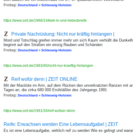
Freitag:
Deutschland > Schleswig-Holstein
https://www.zeit.de/1968/14/kiek-in-und-liebesbriefe
Private Nachrüstung: Nicht nur kräftig hinlangen |
Mord und Totschlag greifen immer mehr um sich Kaum verhüllt die Dunkelhe
beginnt auf den Straßen ein einzig Rauben und Schänden
Freitag:
Deutschland > Schleswig-Holstein
https://www.zeit.de/1983/40/nicht-nur-kraeftig-hinlangen
Reif wofür denn | ZEIT ONLINE
Mit der Maxitüte im Arm, auf dem Rücken den unverkratzten Ranzen mit ange
Tagen an, die zirka 680 000 Erstkläßler des Jahrgangs 1991
Freitag:
Deutschland > Schleswig-Holstein
https://www.zeit.de/1991/34/reif-wofuer-denn
Reife: Erwachsen werden Eine Lebensaufgabe! | ZEIT
Es ist eine Lebensaufgabe, wirklich reif zu werden Wie es gelingt und war