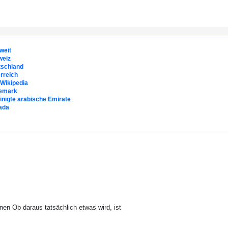
weit
weiz
tschland
rreich
. Wikipedia
emark
inigte arabische Emirate
ada
nen Ob daraus tatsächlich etwas wird, ist