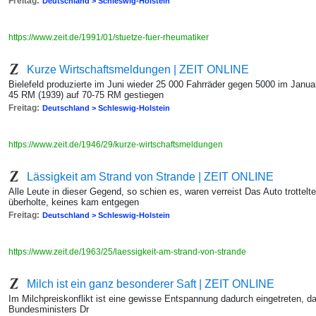
Freitag:
Deutschland > Schleswig-Holstein
https://www.zeit.de/1991/01/stuetze-fuer-rheumatiker
Kurze Wirtschaftsmeldungen | ZEIT ONLINE
Bielefeld produzierte im Juni wieder 25 000 Fahrräder gegen 5000 im Janua
45 RM (1939) auf 70-75 RM gestiegen
Freitag:
Deutschland > Schleswig-Holstein
https://www.zeit.de/1946/29/kurze-wirtschaftsmeldungen
Lässigkeit am Strand von Strande | ZEIT ONLINE
Alle Leute in dieser Gegend, so schien es, waren verreist Das Auto trottelt
überholte, keines kam entgegen
Freitag:
Deutschland > Schleswig-Holstein
https://www.zeit.de/1963/25/laessigkeit-am-strand-von-strande
Milch ist ein ganz besonderer Saft | ZEIT ONLINE
Im Milchpreiskonflikt ist eine gewisse Entspannung dadurch eingetreten, 
Bundesministers Dr