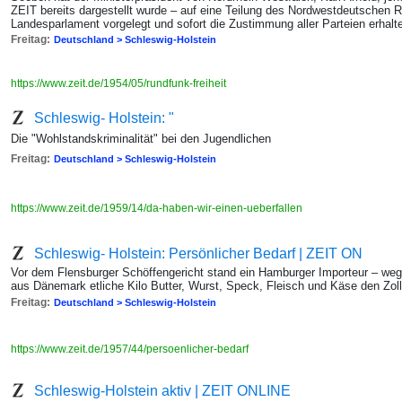
ZEIT bereits dargestellt wurde – auf eine Teilung des Nordwestdeutschen 
Landesparlament vorgelegt und sofort die Zustimmung aller Parteien erhalt
Freitag:
Deutschland > Schleswig-Holstein
https://www.zeit.de/1954/05/rundfunk-freiheit
Schleswig- Holstein: "
Die "Wohlstandskriminalität" bei den Jugendlichen
Freitag:
Deutschland > Schleswig-Holstein
https://www.zeit.de/1959/14/da-haben-wir-einen-ueberfallen
Schleswig- Holstein: Persönlicher Bedarf | ZEIT ON
Vor dem Flensburger Schöffengericht stand ein Hamburger Importeur – we
aus Dänemark etliche Kilo Butter, Wurst, Speck, Fleisch und Käse den Zo
Freitag:
Deutschland > Schleswig-Holstein
https://www.zeit.de/1957/44/persoenlicher-bedarf
Schleswig-Holstein aktiv | ZEIT ONLINE