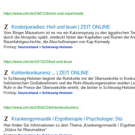
https://www.zeit.de/1987/18/sole-und-supermarkt
Kinderparadies: Heil und teuer | ZEIT ONLINE
Vom Binger Mäuseturm ist es nur ein Katzensprung zu den ägyptischen Te
durch die Akropolis späht, entdeckt hinter den Kapitellen und Ruinen der An
Raumfahrtgeschichte, die Abschußrampen von Kap Kennedy
Freitag:
Deutschland > Schleswig-Holstein
https://www.zeit.de/1973/25/heil-und-teuer
Kohlenkonkurrenz ... | ZEIT ONLINE
In Schleswig-Holstein beginnt die Ruhrkohle mit der Überseekohle in Konku
holsteinischen Großabnehmern und der Ruhr-Absatzorganisation wurden Lie
Ruhr in die Preise der Überseekohle eintritt, die bisher in Schleswig-Holstei
Freitag:
Deutschland > Schleswig-Holstein
https://www.zeit.de/1954/21/kohlenkonkurrenz
Krankengymnastik / Ergotherapie / Psychologie: Stü
Hier finden Sie Informationen zu dem Thema „Krankengymnastik / Ergothera
„Stütze für Rheumatiker“