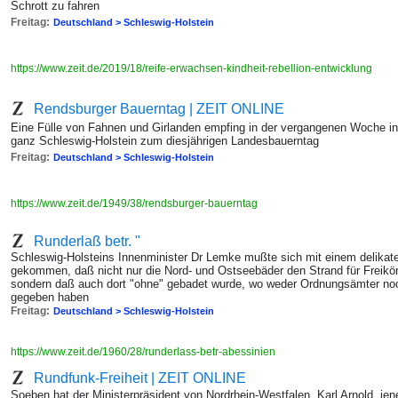
Schrott zu fahren
Freitag:
Deutschland > Schleswig-Holstein
https://www.zeit.de/2019/18/reife-erwachsen-kindheit-rebellion-entwicklung
Rendsburger Bauerntag | ZEIT ONLINE
Eine Fülle von Fahnen und Girlanden empfing in der vergangenen Woche 
ganz Schleswig-Holstein zum diesjährigen Landesbauerntag
Freitag:
Deutschland > Schleswig-Holstein
https://www.zeit.de/1949/38/rendsburger-bauerntag
Runderlaß betr. "
Schleswig-Holsteins Innenminister Dr Lemke mußte sich mit einem delika
gekommen, daß nicht nur die Nord- und Ostseebäder den Strand für Freikö
sondern daß auch dort "ohne" gebadet wurde, wo weder Ordnungsämter noc
gegeben haben
Freitag:
Deutschland > Schleswig-Holstein
https://www.zeit.de/1960/28/runderlass-betr-abessinien
Rundfunk-Freiheit | ZEIT ONLINE
Soeben hat der Ministerpräsident von Nordrhein-Westfalen, Karl Arnold, jen