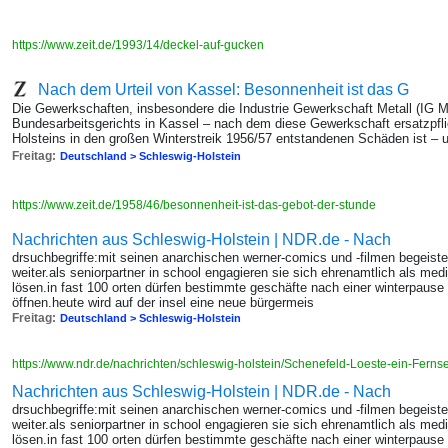
https://www.zeit.de/1993/14/deckel-auf-gucken
Nach dem Urteil von Kassel: Besonnenheit ist das G
Die Gewerkschaften, insbesondere die Industrie Gewerkschaft Metall (IG Me
Bundesarbeitsgerichts in Kassel – nach dem diese Gewerkschaft ersatzpflic
Holsteins in den großen Winterstreik 1956/57 entstandenen Schäden ist – u
Freitag:
Deutschland > Schleswig-Holstein
https://www.zeit.de/1958/46/besonnenheit-ist-das-gebot-der-stunde
Nachrichten aus Schleswig-Holstein | NDR.de - Nach
drsuchbegriffe:mit seinen anarchischen werner-comics und -filmen begeistert
weiter.als seniorpartner in school engagieren sie sich ehrenamtlich als media
lösen.in fast 100 orten dürfen bestimmte geschäfte nach einer winterpause
öffnen.heute wird auf der insel eine neue bürgermeis
Freitag:
Deutschland > Schleswig-Holstein
https://www.ndr.de/nachrichten/schleswig-holstein/Schenefeld-Loeste-ein-Fern
Nachrichten aus Schleswig-Holstein | NDR.de - Nach
drsuchbegriffe:mit seinen anarchischen werner-comics und -filmen begeistert
weiter.als seniorpartner in school engagieren sie sich ehrenamtlich als media
lösen.in fast 100 orten dürfen bestimmte geschäfte nach einer winterpause