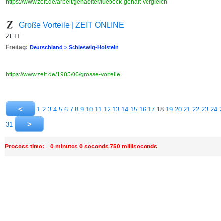
https://www.zeit.de/arbeit/gehaelter/luebeck-gehalt-vergleich
Große Vorteile | ZEIT ONLINE
ZEIT
Freitag:
Deutschland > Schleswig-Holstein
https://www.zeit.de/1985/06/grosse-vorteile
1
2
3
4
5
6
7
8
9
10
11
12
13
14
15
16
17
18
19
20
21
22
23
24
31
Process time: 0 minutes 0 seconds 750 milliseconds