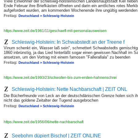
Viele Einwohner der schleswig-holsteinischen Landeshauptstadt Kiel rieben
Ende Februar ihre Briefkästen öffneten und darin ein amtliches rotes Merkb
aufgefordert wurden, am kommenden Wochenende ihre ungültig werdende
Freitag:
Deutschland > Schleswig-Holstein
https://www.zeit.de/1961/11/geschaeft-mit-personalausweisen
Schleswig-Holstein: In Schwabstedt an der Treene f
Vinum schenkt ein, Wasser laß sein", schmettert Schwabstedts gemischtg
1860 inbrünstig, ja das Lied hinterläßt sogar einen gewissen Nachhall im 
ansetzen, um den Vortrag mit einem famosen "Fallerallala" zu beenden
Freitag:
Deutschland > Schleswig-Holstein
https://www.zeit.de/1993/23/schwofen-bis-zum-ersten-hahnenschrei
Schleswig-Holstein: Nette Nachbarschaft | ZEIT ONL
Die Bücherfreunde von Leck an der deutschdänischen Grenze holen sich ihr
nicht das goldene Zeitalter der Tugend ausgebrochen
Freitag:
Deutschland > Schleswig-Holstein
https://www.zeit.de/1956/06/nette-nachbarschaft
Seebohm düpiert Bischof | ZEIT ONLINE