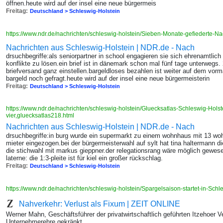
öffnen.heute wird auf der insel eine neue bürgermeis
Freitag:
Deutschland > Schleswig-Holstein
https://www.ndr.de/nachrichten/schleswig-holstein/Sieben-Monate-gefiederte-N
Nachrichten aus Schleswig-Holstein | NDR.de - Nach
drsuchbegriffe:als seniorpartner in school engagieren sie sich ehrenamtlich 
konflikte zu lösen.ein brief ist in dänemark schon mal fünf tage unterwegs.
briefversand ganz einstellen.bargeldloses bezahlen ist weiter auf dem vo
bargeld noch gefragt.heute wird auf der insel eine neue bürgermeisterin
Freitag:
Deutschland > Schleswig-Holstein
https://www.ndr.de/nachrichten/schleswig-holstein/Gluecksatlas-Schleswig-Hols
vier,gluecksatlas218.html
Nachrichten aus Schleswig-Holstein | NDR.de - Nach
drsuchbegriffe:in burg wurde ein supermarkt zu einem wohnhaus mit 13 wo
mieter eingezogen.bei der bürgermeisterwahl auf sylt hat tina haltermann d
die stichwahl mit markus gieppner.der relegationsrang wäre möglich gewesen
laterne: die 1:3-pleite ist für kiel ein großer rückschlag.
Freitag:
Deutschland > Schleswig-Holstein
https://www.ndr.de/nachrichten/schleswig-holstein/Spargelsaison-startet-in-Sch
Nahverkehr: Verlust als Fixum | ZEIT ONLINE
Werner Mahn, Geschäftsführer der privatwirtschaftlich geführten Itzehoer Ve
Unternehmerehre gekränkt