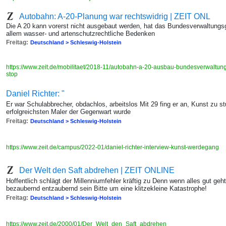
Autobahn: A-20-Planung war rechtswidrig | ZEIT ONL
Die A 20 kann vorerst nicht ausgebaut werden, hat das Bundesverwaltungsg
allem wasser- und artenschutzrechtliche Bedenken
Freitag:
Deutschland > Schleswig-Holstein
https://www.zeit.de/mobilitaet/2018-11/autobahn-a-20-ausbau-bundesverwaltun
stop
Daniel Richter: "
Er war Schulabbrecher, obdachlos, arbeitslos Mit 29 fing er an, Kunst zu st
erfolgreichsten Maler der Gegenwart wurde
Freitag:
Deutschland > Schleswig-Holstein
https://www.zeit.de/campus/2022-01/daniel-richter-interview-kunst-werdegang
Der Welt den Saft abdrehen | ZEIT ONLINE
Hoffentlich schlägt der Millenniumfehler kräftig zu Denn wenn alles gut geht
bezaubernd entzaubernd sein Bitte um eine klitzekleine Katastrophe!
Freitag:
Deutschland > Schleswig-Holstein
https://www.zeit.de/2000/01/Der_Welt_den_Saft_abdrehen