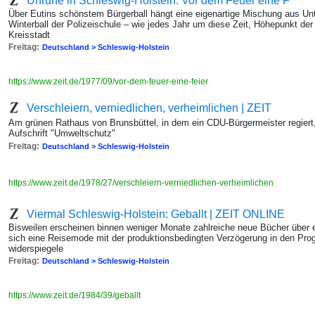
Unruhe in Schleswig-Holstein: Vor dem Feuer eine F
Über Eutins schönstem Bürgerball hängt eine eigenartige Mischung aus 
Winterball der Polizeischule – wie jedes Jahr um diese Zeit, Höhepunkt der 
Kreisstadt
Freitag:
Deutschland > Schleswig-Holstein
https://www.zeit.de/1977/09/vor-dem-feuer-eine-feier
Verschleiern, verniedlichen, verheimlichen | ZEIT
Am grünen Rathaus von Brunsbüttel, in dem ein CDU-Bürgermeister regiert, 
Aufschrift "Umweltschutz"
Freitag:
Deutschland > Schleswig-Holstein
https://www.zeit.de/1978/27/verschleiern-verniedlichen-verheimlichen
Viermal Schleswig-Holstein: Geballt | ZEIT ONLINE
Bisweilen erscheinen binnen weniger Monate zahlreiche neue Bücher über ei
sich eine Reisemode mit der produktionsbedingten Verzögerung in den P
widerspiegele
Freitag:
Deutschland > Schleswig-Holstein
https://www.zeit.de/1984/39/geballt