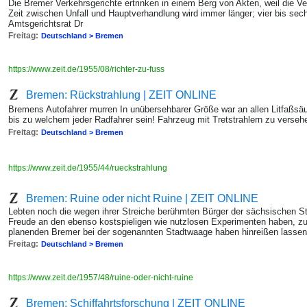
Die Bremer Verkehrsgerichte ertrinken in einem Berg von Akten, weil die V
Zeit zwischen Unfall und Hauptverhandlung wird immer länger; vier bis sec
Amtsgerichtsrat Dr
Freitag:
Deutschland > Bremen
https://www.zeit.de/1955/08/richter-zu-fuss
Bremen: Rückstrahlung | ZEIT ONLINE
Bremens Autofahrer murren In unübersehbarer Größe war an allen Litfaßsäul
bis zu welchem jeder Radfahrer sein! Fahrzeug mit Tretstrahlern zu verseh
Freitag:
Deutschland > Bremen
https://www.zeit.de/1955/44/rueckstrahlung
Bremen: Ruine oder nicht Ruine | ZEIT ONLINE
Lebten noch die wegen ihrer Streiche berühmten Bürger der sächsischen St
Freude an den ebenso kostspieligen wie nutzlosen Experimenten haben, z
planenden Bremer bei der sogenannten Stadtwaage haben hinreißen lassen
Freitag:
Deutschland > Bremen
https://www.zeit.de/1957/48/ruine-oder-nicht-ruine
Bremen: Schiffahrtsforschung | ZEIT ONLINE