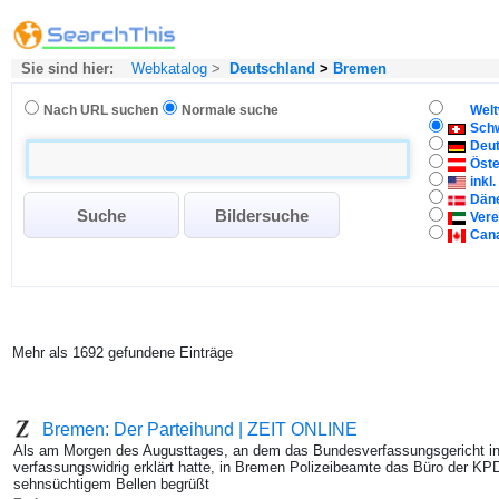
Sie sind hier:
Webkatalog
>
Deutschland
>
Bremen
Nach URL suchen
Normale suche
Welt
Sch
Deu
Öste
inkl
Dän
Vere
Can
Mehr als 1692 gefundene Einträge
Bremen: Der Parteihund | ZEIT ONLINE
Als am Morgen des Augusttages, an dem das Bundesverfassungsgericht in 
verfassungswidrig erklärt hatte, in Bremen Polizeibeamte das Büro der KP
sehnsüchtigem Bellen begrüßt