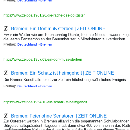
Freitag:
Deutschland > Bremen
https://www.zeit.de/1961/20/die-rache-des-polizisten
Bremen: Ein Dorf muß sterben | ZEIT ONLINE
Ewar ein Wetter wie am Totensonntag Dichte, feuchte Nebelschwaden zoge
die leeren Fensterhöhlen der Bauernhäuser in Mittelsbüren zu verdecken
Freitag:
Deutschland > Bremen
https://www.zeit.de/1957/09/ein-dorf-muss-sterben
Bremen: Ein Schatz ist heimgeholt | ZEIT ONLINE
Die Bremer Kunsthalle feiert zur Zeit ein höchst ungewöhnliches Ereignis
Freitag:
Deutschland > Bremen
https://www.zeit.de/1954/10/ein-schatz-ist-heimgeholt
Bremen: Feier ohne Senatoren | ZEIT ONLINE
Zur Osterzeit werden in Bremen alljährlich die sogenannten Schulabgänger i
Bürgerschaftspräsident Hagedorn lädt dann etwa 400 von ihnen in das Rat
traditionsreichen Kulisse der Alten Halle auf die Bedeutung dieses Tages 