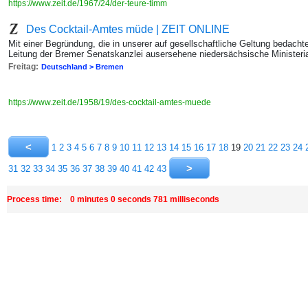
https://www.zeit.de/1967/24/der-teure-timm
Des Cocktail-Amtes müde | ZEIT ONLINE
Mit einer Begründung, die in unserer auf gesellschaftliche Geltung bedachte
Leitung der Bremer Senatskanzlei ausersehene niedersächsische Ministeria
Freitag:
Deutschland > Bremen
https://www.zeit.de/1958/19/des-cocktail-amtes-muede
1
2
3
4
5
6
7
8
9
10
11
12
13
14
15
16
17
18
19
20
21
22
23
24
31
32
33
34
35
36
37
38
39
40
41
42
43
Process time: 0 minutes 0 seconds 781 milliseconds