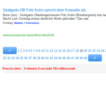
Stuttgarts-OB Fritz Kuhn spricht über Krawalle als
Bonn (ots) - Stuttgarts Oberbürgermeister Fritz Kuhn (Bündnisgrüne) hat 
Nacht zum Sonntag erneut deutliche Worte gefunden "Das war
Freitag:
Medien > Fernsehen
www.presseportal.de/pm/6511/4632549
1
2
3
4
5
6
7
8
9
10
11
12
13
14
15
16
17
18
19
20
21
22
23
24
31
32
33
34
35
36
37
38
39
40
41
42
43
44
45
46
47
48
49
50
Process time: 0 minutes 0 seconds 782 milliseconds