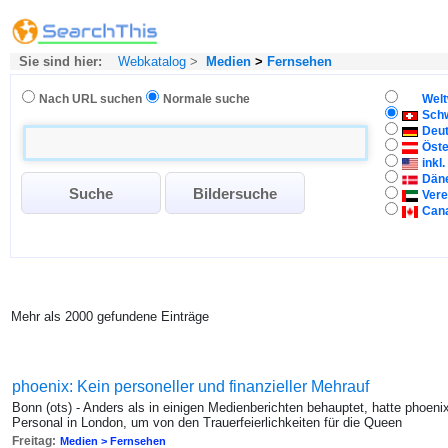
Sie sind hier:
Webkatalog
>
Medien
>
Fernsehen
Nach URL suchen
Normale suche
Welt
Sch
Deu
Öste
inkl
Dän
Vere
Can
Mehr als 2000 gefundene Einträge
phoenix: Kein personeller und finanzieller Mehrauf
Bonn (ots) - Anders als in einigen Medienberichten behauptet, hatte phoen
Personal in London, um von den Trauerfeierlichkeiten für die Queen
Freitag:
Medien > Fernsehen