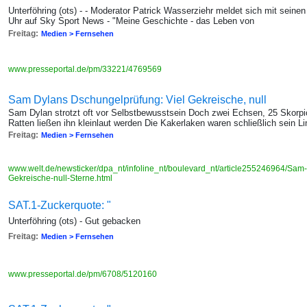
Unterföhring (ots) - - Moderator Patrick Wasserziehr meldet sich mit sei
Uhr auf Sky Sport News - "Meine Geschichte - das Leben von
Freitag:
Medien > Fernsehen
www.presseportal.de/pm/33221/4769569
Sam Dylans Dschungelprüfung: Viel Gekreische, null
Sam Dylan strotzt oft vor Selbstbewusstsein Doch zwei Echsen, 25 Skorpi
Ratten ließen ihn kleinlaut werden Die Kakerlaken waren schließlich sein Li
Freitag:
Medien > Fernsehen
www.welt.de/newsticker/dpa_nt/infoline_nt/boulevard_nt/article255246964/Sam
Gekreische-null-Sterne.html
SAT.1-Zuckerquote: "
Unterföhring (ots) - Gut gebacken
Freitag:
Medien > Fernsehen
www.presseportal.de/pm/6708/5120160