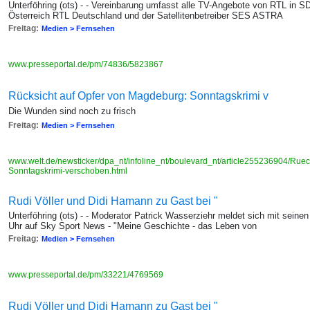
Unterföhring (ots) - - Vereinbarung umfasst alle TV-Angebote von RTL in 
Österreich RTL Deutschland und der Satellitenbetreiber SES ASTRA
Freitag:
Medien > Fernsehen
www.presseportal.de/pm/74836/5823867
Rücksicht auf Opfer von Magdeburg: Sonntagskrimi v
Die Wunden sind noch zu frisch
Freitag:
Medien > Fernsehen
www.welt.de/newsticker/dpa_nt/infoline_nt/boulevard_nt/article255236904/Rue
Sonntagskrimi-verschoben.html
Rudi Völler und Didi Hamann zu Gast bei "
Unterföhring (ots) - - Moderator Patrick Wasserziehr meldet sich mit sei
Uhr auf Sky Sport News - "Meine Geschichte - das Leben von
Freitag:
Medien > Fernsehen
www.presseportal.de/pm/33221/4769569
Rudi Völler und Didi Hamann zu Gast bei "