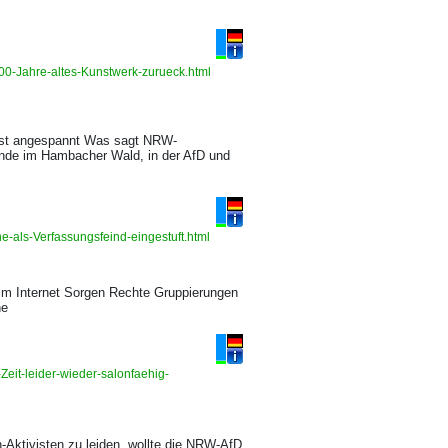
800-Jahre-altes-Kunstwerk-zurueck.html
 ist angespannt Was sagt NRW-
inde im Hambacher Wald, in der AfD und
-als-Verfassungsfeind-eingestuft.html
 im Internet Sorgen Rechte Gruppierungen
he
eit-leider-wieder-salonfaehig-
Aktivisten zu leiden, wollte die NRW-AfD