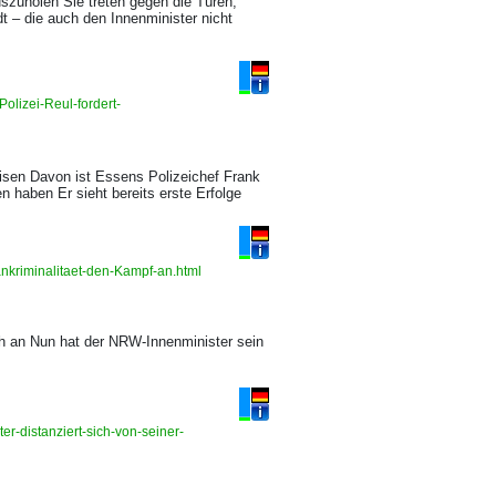
zuholen Sie treten gegen die Türen,
t – die auch den Innenminister nicht
lizei-Reul-fordert-
isen Davon ist Essens Polizeichef Frank
n haben Er sieht bereits erste Erfolge
ankriminalitaet-den-Kampf-an.html
ch an Nun hat der NRW-Innenminister sein
r-distanziert-sich-von-seiner-