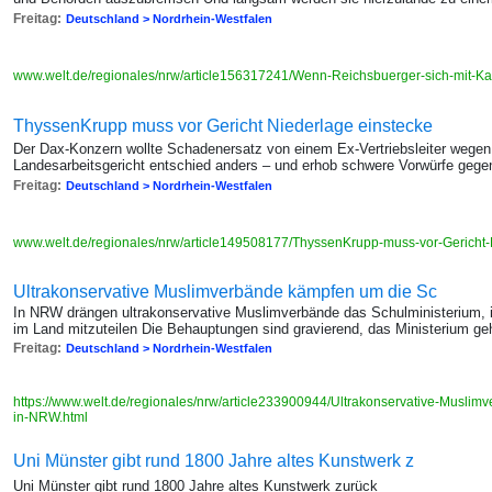
Freitag:
Deutschland > Nordrhein-Westfalen
www.welt.de/regionales/nrw/article156317241/Wenn-Reichsbuerger-sich-mit-K
ThyssenKrupp muss vor Gericht Niederlage einstecke
Der Dax-Konzern wollte Schadenersatz von einem Ex-Vertriebsleiter wegen 
Landesarbeitsgericht entschied anders – und erhob schwere Vorwürfe geg
Freitag:
Deutschland > Nordrhein-Westfalen
www.welt.de/regionales/nrw/article149508177/ThyssenKrupp-muss-vor-Gericht-
Ultrakonservative Muslimverbände kämpfen um die Sc
In NRW drängen ultrakonservative Muslimverbände das Schulministerium, i
im Land mitzuteilen Die Behauptungen sind gravierend, das Ministerium geh
Freitag:
Deutschland > Nordrhein-Westfalen
https://www.welt.de/regionales/nrw/article233900944/Ultrakonservative-Musli
in-NRW.html
Uni Münster gibt rund 1800 Jahre altes Kunstwerk z
Uni Münster gibt rund 1800 Jahre altes Kunstwerk zurück