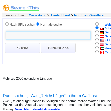
Sie sind hier:
Webkatalog
>
Deutschland
>
Nordrhein-Westfalen
Nach URL suchen
Normale suche
Welt
Sch
Deu
Öste
inkl
Dän
Vere
Can
Mehr als 2000 gefundene Einträge
Durchsuchung: Was „Reichsbürger“ in ihrem Waffensc
Zwei „Reichsbürger“ haben in Solingen eine enorme Menge Waffen und übe
Polizei hat das Arsenal zwar beschlagnahmt - muss es aber vielleicht wied
Freitag:
Deutschland > Nordrhein-Westfalen