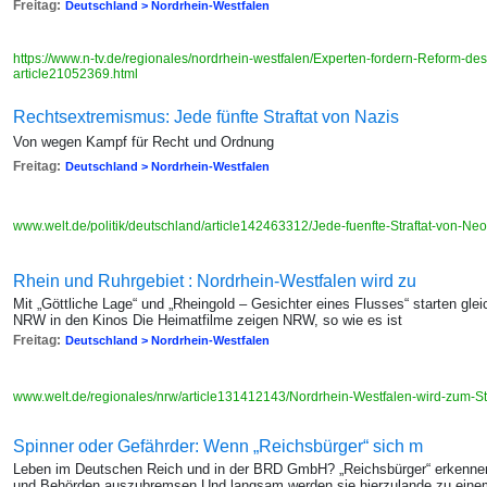
Freitag:
Deutschland > Nordrhein-Westfalen
https://www.n-tv.de/regionales/nordrhein-westfalen/Experten-fordern-Reform-de
article21052369.html
Rechtsextremismus: Jede fünfte Straftat von Nazis
Von wegen Kampf für Recht und Ordnung
Freitag:
Deutschland > Nordrhein-Westfalen
www.welt.de/politik/deutschland/article142463312/Jede-fuenfte-Straftat-von-Neon
Rhein und Ruhrgebiet : Nordrhein-Westfalen wird zu
Mit „Göttliche Lage“ und „Rheingold – Gesichter eines Flusses“ starten gle
NRW in den Kinos Die Heimatfilme zeigen NRW, so wie es ist
Freitag:
Deutschland > Nordrhein-Westfalen
www.welt.de/regionales/nrw/article131412143/Nordrhein-Westfalen-wird-zum-S
Spinner oder Gefährder: Wenn „Reichsbürger“ sich m
Leben im Deutschen Reich und in der BRD GmbH? „Reichsbürger“ erkennen
und Behörden auszubremsen Und langsam werden sie hierzulande zu eine