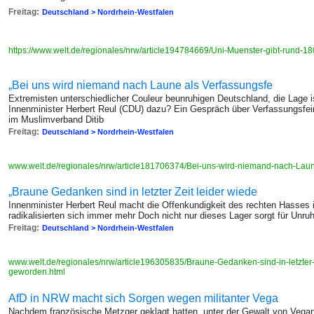
Freitag:
Deutschland > Nordrhein-Westfalen
https://www.welt.de/regionales/nrw/article194784669/Uni-Muenster-gibt-rund-1
„Bei uns wird niemand nach Laune als Verfassungsfe
Extremisten unterschiedlicher Couleur beunruhigen Deutschland, die Lage
Innenminister Herbert Reul (CDU) dazu? Ein Gespräch über Verfassungsfe
im Muslimverband Ditib
Freitag:
Deutschland > Nordrhein-Westfalen
www.welt.de/regionales/nrw/article181706374/Bei-uns-wird-niemand-nach-Laune
„Braune Gedanken sind in letzter Zeit leider wiede
Innenminister Herbert Reul macht die Offenkundigkeit des rechten Hasses
radikalisierten sich immer mehr Doch nicht nur dieses Lager sorgt für Unru
Freitag:
Deutschland > Nordrhein-Westfalen
www.welt.de/regionales/nrw/article196305835/Braune-Gedanken-sind-in-letzter-Z
geworden.html
AfD in NRW macht sich Sorgen wegen militanter Vega
Nachdem französische Metzger geklagt hatten, unter der Gewalt von Vegan-