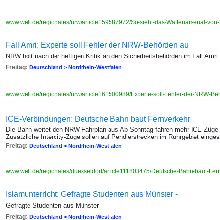
www.welt.de/regionales/nrw/article159587972/So-sieht-das-Waffenarsenal-von
Fall Amri: Experte soll Fehler der NRW-Behörden au
NRW holt nach der heftigen Kritik an den Sicherheitsbehörden im Fall Amri
Freitag:
Deutschland > Nordrhein-Westfalen
www.welt.de/regionales/nrw/article161500989/Experte-soll-Fehler-der-NRW-Be
ICE-Verbindungen: Deutsche Bahn baut Fernverkehr i
Die Bahn weitet den NRW-Fahrplan aus Ab Sonntag fahren mehr ICE-Züge 
Zusätzliche Intercity-Züge sollen auf Pendlerstrecken im Ruhrgebiet einge
Freitag:
Deutschland > Nordrhein-Westfalen
www.welt.de/regionales/duesseldorf/article111803475/Deutsche-Bahn-baut-Fe
Islamunterricht: Gefragte Studenten aus Münster -
Gefragte Studenten aus Münster
Freitag:
Deutschland > Nordrhein-Westfalen