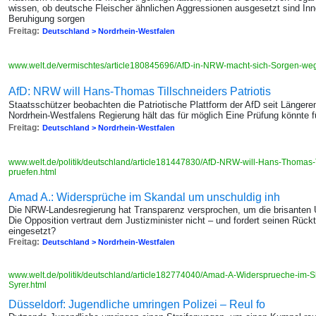
wissen, ob deutsche Fleischer ähnlichen Aggressionen ausgesetzt sind Inne
Beruhigung sorgen
Freitag:
Deutschland > Nordrhein-Westfalen
www.welt.de/vermischtes/article180845696/AfD-in-NRW-macht-sich-Sorgen-weg
AfD: NRW will Hans-Thomas Tillschneiders Patriotis
Staatsschützer beobachten die Patriotische Plattform der AfD seit Längere
Nordrhein-Westfalens Regierung hält das für möglich Eine Prüfung könnte 
Freitag:
Deutschland > Nordrhein-Westfalen
www.welt.de/politik/deutschland/article181447830/AfD-NRW-will-Hans-Thomas-Ti
pruefen.html
Amad A.: Widersprüche im Skandal um unschuldig inh
Die NRW-Landesregierung hat Transparenz versprochen, um die brisanten
Die Opposition vertraut dem Justizminister nicht – und fordert seinen Rüc
eingesetzt?
Freitag:
Deutschland > Nordrhein-Westfalen
www.welt.de/politik/deutschland/article182774040/Amad-A-Widersprueche-im-Sk
Syrer.html
Düsseldorf: Jugendliche umringen Polizei – Reul fo