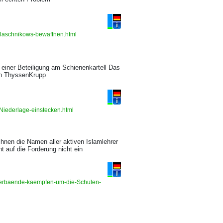
alaschnikows-bewaffnen.html
einer Beteiligung am Schienenkartell Das
en ThyssenKrupp
Niederlage-einstecken.html
hnen die Namen aller aktiven Islamlehrer
t auf die Forderung nicht ein
mverbaende-kaempfen-um-die-Schulen-