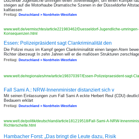
Dutzende Jugendliche umringen einen Streifenwagen, um einen Kumpel raus
steigen auf die Motorhaube Dramatische Szenen in der Düsseldorfer Altstad
kaltlassen
Freitag:
Deutschland > Nordrhein-Westfalen
www.welt.de/vermischtes/article221983462/Duesseldorf-Jugendliche-umringen-Po
Konsequenzen.html
Essen: Polizeipräsident sagt Clankriminalität den
Die Polizei muss im Kampf gegen Clankriminalität einen langen Atem bewe
Richter überzeugt In zehn Jahren will er die mafiösen Strukturen zerschlage
Freitag:
Deutschland > Nordrhein-Westfalen
www.welt.de/regionales/nrw/article198370397/Essen-Polizeipraesident-sagt-Cl
Fall Sami A.: NRW-Innenminister distanziert sich v
Mit seinen Einlassungen zum Fall Sami A eckte Herbert Reul (CDU) deutli
Bedauern erklärt
Freitag:
Deutschland > Nordrhein-Westfalen
www.welt.de/politik/deutschland/article181219518/Fall-Sami-A-NRW-Innenministe
Richterschelte.html
Hambacher Forst: „Das bringt die Leute dazu, Risik