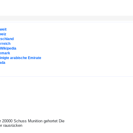
weit
weiz
tschland
rreich
. Wikipedia
emark
inigte arabische Emirate
ada
r 20000 Schuss Munition gehortet Die
er rausrücken