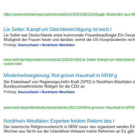
https://www.welt.de/regionales/nrw/article160810861/Gefragte-Studenten-aus-M
Lie Selter: Kampf um Gleichberechtigung ist noch l
Lie Selter war Deutschlands erste kommunale Frauenbeauftragte Ein Gesp
Müdigkeit der Frauen heute und darüber, womit die US-Vizepräsidentin re
Freitag:
Deutschland > Nordrhein-Westfalen
www.welt.de/regionales/nrw/article220932436/Lie-Selter-Kampf-um-Gleichberech
vorbei.html
Minderheitsregierung: Rot-grüner Haushalt in NRW g
Der Etatentwurf von Regierungschefin Kraft (SPD) in Nordrhein-Westfalen is
Bundesumweltminister Röttgen für die CDU an
Freitag:
Deutschland > Nordrhein-Westfalen
www.welt.de/politik/deutschland/article13921329/Rot-gruener-Haushalt-in-NRW-
Nordrhein-Westfalen: Experten fordern Reform des I
Der islamische Religionsunterricht in NRW muss neu organisiert werden Ei
Wochen aus Nicht nur der Islamlehrer-Verband mahnt Reformen an Es gibt 