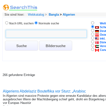
Sie sind hier:
Webkatalog
>
Bangla
>
Algerien
Nach URL suchen
Normale suche
Welt
Sch
Deu
Öste
inkl
Dän
Vere
Can
266 gefundene Einträge
Algeriens Abdelaziz Bouteflika vor Sturz: „Arabisc
In Algerien sind massive Proteste gegen eine erneute Kandidatur des alte
ausgebrochen Wenn der Machtübergang schief geht, droht ein Bürgerkrieg i
vor Europas Haustür