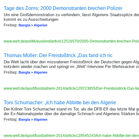
Tage des Zorns: 2000 Demonstranten brechen Polizei
Um eine Großdemonstration zu verhindern, lässt Algeriens Staatsspitze di
kommt es zu Ausschreitungen
Freitag:
Bangla > Algerien
www.welt.de/politik/ausland/article12516570/2000-Demonstranten-brechen-Poliz
Thomas Müller: Der Freistoßtrick „Das fand ich ric
Die Welt lacht über den missratenen Freistoßtrick der Deutschen gegen Al
trotzdem wieder machen und springt im „Welt“-Interview Per Mertesacker z
Freitag:
Bangla > Algerien
www.welt.de/sport/fussball/wm-2014/article129723855/Der-Freistosstrick-Das-fan
Toni Schumacher: „Ich habe Abbitte bei den Algerie
Der Kölner Toni Schumacher stand im Tor, als die DFB-Elf das letzte Mal geg
der Ex-Nationalspieler über die damalige Schmach und Algeriens Stärken 
Freitag:
Bangla > Algerien
www.welt.de/sport/fussball/wm-2014/article129545243/Ich-habe-Abbitte-bei-den-