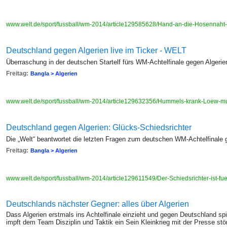
www.welt.de/sport/fussball/wm-2014/article129585628/Hand-an-die-Hosennaht-
Deutschland gegen Algerien live im Ticker - WELT
Überraschung in der deutschen Startelf fürs WM-Achtelfinale gegen Algerie
Freitag:
Bangla > Algerien
www.welt.de/sport/fussball/wm-2014/article129632356/Hummels-krank-Loew-
Deutschland gegen Algerien: Glücks-Schiedsrichter
Die „Welt“ beantwortet die letzten Fragen zum deutschen WM-Achtelfinale 
Freitag:
Bangla > Algerien
www.welt.de/sport/fussball/wm-2014/article129611549/Der-Schiedsrichter-ist-fu
Deutschlands nächster Gegner: alles über Algerien
Dass Algerien erstmals ins Achtelfinale einzieht und gegen Deutschland spie
impft dem Team Disziplin und Taktik ein Sein Kleinkrieg mit der Presse st