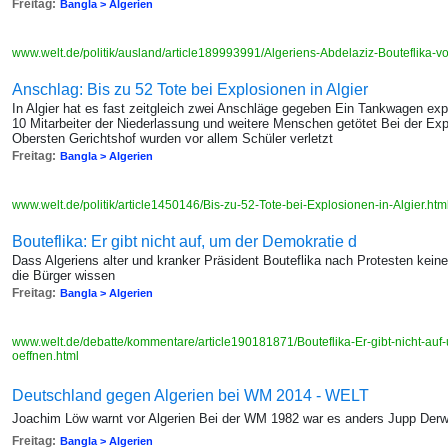
Freitag:
Bangla > Algerien
www.welt.de/politik/ausland/article189993991/Algeriens-Abdelaziz-Bouteflika-v
Anschlag: Bis zu 52 Tote bei Explosionen in Algier
In Algier hat es fast zeitgleich zwei Anschläge gegeben Ein Tankwagen ex
10 Mitarbeiter der Niederlassung und weitere Menschen getötet Bei der E
Obersten Gerichtshof wurden vor allem Schüler verletzt
Freitag:
Bangla > Algerien
www.welt.de/politik/article1450146/Bis-zu-52-Tote-bei-Explosionen-in-Algier.htm
Bouteflika: Er gibt nicht auf, um der Demokratie d
Dass Algeriens alter und kranker Präsident Bouteflika nach Protesten keine v
die Bürger wissen
Freitag:
Bangla > Algerien
www.welt.de/debatte/kommentare/article190181871/Bouteflika-Er-gibt-nicht-au
oeffnen.html
Deutschland gegen Algerien bei WM 2014 - WELT
Joachim Löw warnt vor Algerien Bei der WM 1982 war es anders Jupp Derw
Freitag:
Bangla > Algerien