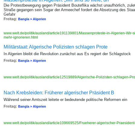
Die Protestbewegung gegen Präsident Bouteflika wächst unaufhörlich, zulet
Straße gegangen sein Sogar der Armeechef fordert die Absetzung des Staats
Gefahr
Freitag:
Bangla > Algerien
www.welt.de/politik/ausland/article191139801/Massenproteste-in-Algerien-Wir-
mehr-ignorieren.html
Militärstaat: Algerische Polizisten schlagen Prote
In Algerien bleibt die Revolution zunächst aus Es regiert der Schlagstock
Freitag:
Bangla > Algerien
www.welt.de/politik/ausland/article12519889/Algerische-Polizisten-schlagen-Pro
Nach Krebsleiden: Früherer algerischer Präsident B
Während seiner Amtszeit leitete er bedeutende politische Reformen ein
Freitag:
Bangla > Algerien
www.welt.de/politik/ausland/article109669525/Frueherer-algerischer-Praesiden