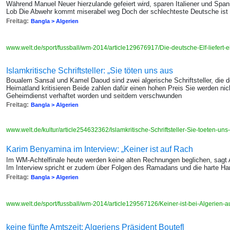
Während Manuel Neuer hierzulande gefeiert wird, sparen Italiener und Spani
Lob Die Abwehr kommt miserabel weg Doch der schlechteste Deutsche ist
Freitag:
Bangla > Algerien
www.welt.de/sport/fussball/wm-2014/article129676917/Die-deutsche-Elf-liefert-
Islamkritische Schriftsteller: „Sie töten uns aus
Boualem Sansal und Kamel Daoud sind zwei algerische Schriftsteller, die
Heimatland kritisieren Beide zahlen dafür einen hohen Preis Sie werden nich
Geheimdienst verhaftet worden und seitdem verschwunden
Freitag:
Bangla > Algerien
www.welt.de/kultur/article254632362/Islamkritische-Schriftsteller-Sie-toeten-
Karim Benyamina im Interview: „Keiner ist auf Rach
Im WM-Achtelfinale heute werden keine alten Rechnungen beglichen, sagt 
Im Interview spricht er zudem über Folgen des Ramadans und die harte Ha
Freitag:
Bangla > Algerien
www.welt.de/sport/fussball/wm-2014/article129567126/Keiner-ist-bei-Algerien-
keine fünfte Amtszeit: Algeriens Präsident Boutefl