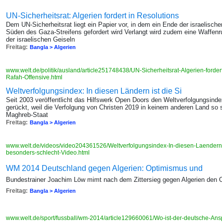
UN-Sicherheitsrat: Algerien fordert in Resolutions
Dem UN-Sicherheitsrat liegt ein Papier vor, in dem ein Ende der israelische
Süden des Gaza-Streifens gefordert wird Verlangt wird zudem eine Waffenru
der israelischen Geiseln
Freitag:
Bangla > Algerien
www.welt.de/politik/ausland/article251748438/UN-Sicherheitsrat-Algerien-forder
Rafah-Offensive.html
Weltverfolgungsindex: In diesen Ländern ist die Si
Seit 2003 veröffentlicht das Hilfswerk Open Doors den Weltverfolgungsinde
gerückt, weil die Verfolgung von Christen 2019 in keinem anderen Land so
Maghreb-Staat
Freitag:
Bangla > Algerien
www.welt.de/videos/video204361526/Weltverfolgungsindex-In-diesen-Laendern-is
besonders-schlecht-Video.html
WM 2014 Deutschland gegen Algerien: Optimismus und
Bundestrainer Joachim Löw mimt nach dem Zittersieg gegen Algerien den O
Freitag:
Bangla > Algerien
www.welt.de/sport/fussball/wm-2014/article129660061/Wo-ist-der-deutsche-An