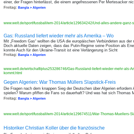
einer, der Fragen hinterlässt, die einem angefressenen Per Mertesacker n
Freitag:
Bangla > Algerien
www.welt.de/sport/fussball/wm-2014/article129634242/Und-alles-andere-ganz-sc
Gas: Russland liefert wieder mehr als Amerika – Wo
Mit „Freedom Gas“ wollten die USA die europäischen Verbündeten aus der 
Doch aktuelle Daten zeigen, dass das Putin-Regime seine Position als En
konnte Auch für den Ukraine-Transit ist eine Verlängerung in Sicht
Freitag:
Bangla > Algerien
www.welt.de/wirtschaft/plus253286746/Gas-Russland-liefert-wieder-mehr-als-A
kommt.html
Gegen Algerien: War Thomas Müllers Slapstick-Freis
Die Fragen nach dem knappen Sieg der Deutschen über Algerien erforder
spielen? Warum pfiffen die Fans so dauerhaft? Und was hat sich Thomas M
Freitag:
Bangla > Algerien
www.welt.de/sport/fussball/wm-2014/article129674511/War-Thomas-Muellers-Sla
Historiker Christian Koller über die französische