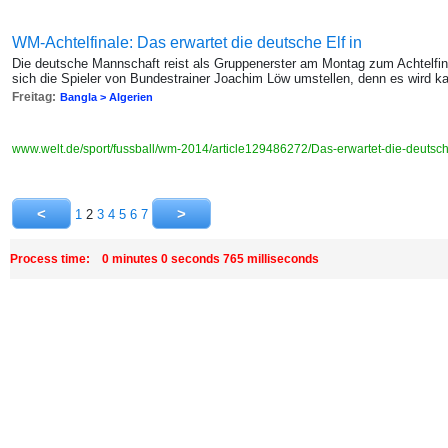
WM-Achtelfinale: Das erwartet die deutsche Elf in
Die deutsche Mannschaft reist als Gruppenerster am Montag zum Achtelfi
sich die Spieler von Bundestrainer Joachim Löw umstellen, denn es wird ka
Freitag:
Bangla > Algerien
www.welt.de/sport/fussball/wm-2014/article129486272/Das-erwartet-die-deutsch
1
2
3
4
5
6
7
Process time: 0 minutes 0 seconds 765 milliseconds