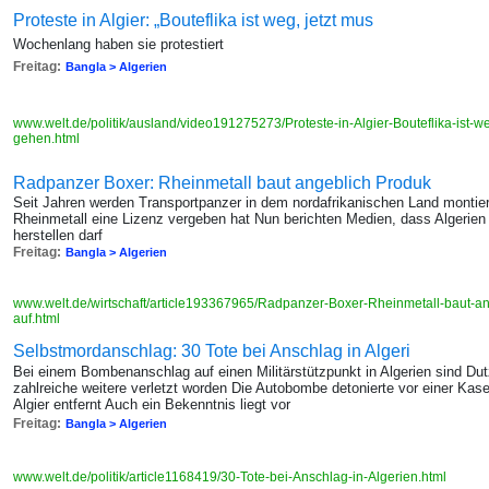
Proteste in Algier: „Bouteflika ist weg, jetzt mus
Wochenlang haben sie protestiert
Freitag:
Bangla > Algerien
www.welt.de/politik/ausland/video191275273/Proteste-in-Algier-Bouteflika-ist-
gehen.html
Radpanzer Boxer: Rheinmetall baut angeblich Produk
Seit Jahren werden Transportpanzer in dem nordafrikanischen Land montiert,
Rheinmetall eine Lizenz vergeben hat Nun berichten Medien, dass Algerien
herstellen darf
Freitag:
Bangla > Algerien
www.welt.de/wirtschaft/article193367965/Radpanzer-Boxer-Rheinmetall-baut-ang
auf.html
Selbstmordanschlag: 30 Tote bei Anschlag in Algeri
Bei einem Bombenanschlag auf einen Militärstützpunkt in Algerien sind D
zahlreiche weitere verletzt worden Die Autobombe detonierte vor einer Kase
Algier entfernt Auch ein Bekenntnis liegt vor
Freitag:
Bangla > Algerien
www.welt.de/politik/article1168419/30-Tote-bei-Anschlag-in-Algerien.html