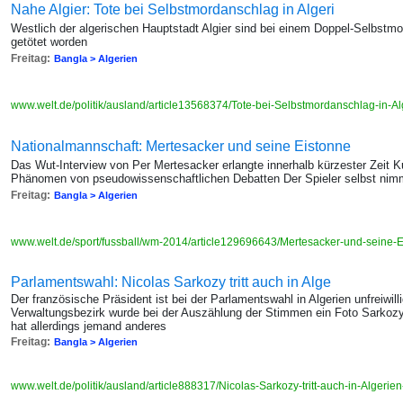
Nahe Algier: Tote bei Selbstmordanschlag in Algeri
Westlich der algerischen Hauptstadt Algier sind bei einem Doppel-Selbs
getötet worden
Freitag:
Bangla > Algerien
www.welt.de/politik/ausland/article13568374/Tote-bei-Selbstmordanschlag-in-Al
Nationalmannschaft: Mertesacker und seine Eistonne
Das Wut-Interview von Per Mertesacker erlangte innerhalb kürzester Zeit Kul
Phänomen von pseudowissenschaftlichen Debatten Der Spieler selbst nimm
Freitag:
Bangla > Algerien
www.welt.de/sport/fussball/wm-2014/article129696643/Mertesacker-und-seine-E
Parlamentswahl: Nicolas Sarkozy tritt auch in Alge
Der französische Präsident ist bei der Parlamentswahl in Algerien unfreiwil
Verwaltungsbezirk wurde bei der Auszählung der Stimmen ein Foto Sarko
hat allerdings jemand anderes
Freitag:
Bangla > Algerien
www.welt.de/politik/ausland/article888317/Nicolas-Sarkozy-tritt-auch-in-Algerie