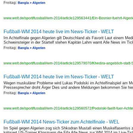
Freitag:
Bangla > Algerien
www.welt.de/sport/fussball/wm-2014/article129563441/Ein-Bosnier-fuehrt-Alger
Fußball-WM 2014 heute live im News-Ticker - WELT
Im Achtelfinale gegen Algerien gilt Deutschland als Favorit Laut einem Medi
Schweinsteiger in der Startelf stehen Kapitän Lahm warnt Alle News im Tic
Freitag:
Bangla > Algerien
www.welt.de/sport/fussball/wm-2014/article129579070/Khedira-angeblich-statt-S
Fußball-WM 2014 heute live im News-Ticker - WELT
Wegen muskulärer Probleme wird Lukas Podolski im Achtelfinalspiel am Mo
Pressesprecher droht Ärger Dies und andere Meldungen bekommen Sie hier
Freitag:
Bangla > Algerien
www.welt.de/sport/fussball/wm-2014/article129560572/Podolski-faellt-fuer-Acht
Fußball-WM 2014 News-Ticker zum Achtelfinale - WEL
Im Spiel gegen Algerien zog sich Shkodran Mustafi einen Muskelfaserriss 
kritisiert US-Trainer Klinsmann die Fifa Alle News zur WM 2014 im Live-Tic