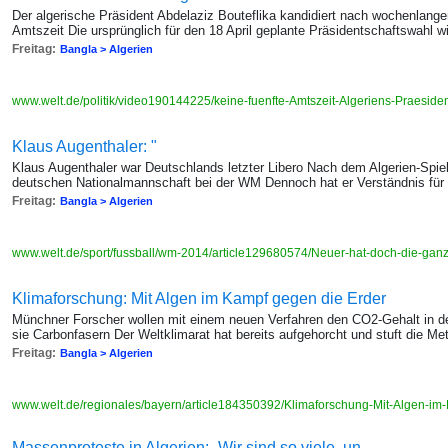
Der algerische Präsident Abdelaziz Bouteflika kandidiert nach wochenlangen
Amtszeit Die ursprünglich für den 18 April geplante Präsidentschaftswahl 
Freitag:
Bangla > Algerien
www.welt.de/politik/video190144225/keine-fuenfte-Amtszeit-Algeriens-Praesident
Klaus Augenthaler: "
Klaus Augenthaler war Deutschlands letzter Libero Nach dem Algerien-Spiel k
deutschen Nationalmannschaft bei der WM Dennoch hat er Verständnis fü
Freitag:
Bangla > Algerien
www.welt.de/sport/fussball/wm-2014/article129680574/Neuer-hat-doch-die-ga
Klimaforschung: Mit Algen im Kampf gegen die Erder
Münchner Forscher wollen mit einem neuen Verfahren den CO2-Gehalt in d
sie Carbonfasern Der Weltklimarat hat bereits aufgehorcht und stuft die Met
Freitag:
Bangla > Algerien
www.welt.de/regionales/bayern/article184350392/Klimaforschung-Mit-Algen-i
Massenproteste in Algerien: „Wir sind so viele, un