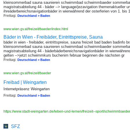
kleinsommerbad sauna saunieren schwimmbad schwimmbaeder sommerbad
magistratsabteilung 44 - bäder --> language/jezavigation themenaktueller un
ihreäderbereichsnavigationbäder in wienwährend der osterferien von 1. bis 10
Freitag:
Deutschland > Baden
www.wien.gv.at/freizeit/baeder/index.html
Bäder in Wien - Freibäder, Eintrittspreise, Sauna
bäder in wien - freibäder, eintrittspreise, sauna freizeit bad baden badinfo
kleinsommerbad sauna saunieren schwimmbad schwimmbaeder sommerbad
magistratsabteilung 44 - bäderbäderbereichsnavigationbäder in wienwährend 
gelten -->jetzt schwimmkurs buchenim februar beginnen die nächsten gr
Freitag:
Deutschland > Baden
www.wien.gv.at/freizeit/baeder
Freibad | Weingarten
Internetpräsenz Weingarten
Freitag:
Deutschland > Baden
https://www.stadt-weingarten.de/leben-und-lernen/freizeit--sport/schwimmbaede
SFZ