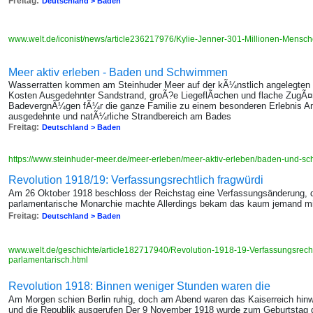
Freitag:
Deutschland > Baden
www.welt.de/iconist/news/article236217976/Kylie-Jenner-301-Millionen-Mensch
Meer aktiv erleben - Baden und Schwimmen
Wasserratten kommen am Steinhuder Meer auf der kÃ¼nstlich angelegten Ba
Kosten Ausgedehnter Sandstrand, groÃ?e LiegeflÃ¤chen und flache ZugÃ
BadevergnÃ¼gen fÃ¼r die ganze Familie zu einem besonderen Erlebnis Am 
ausgedehnte und natÃ¼rliche Strandbereich am Bades
Freitag:
Deutschland > Baden
https://www.steinhuder-meer.de/meer-erleben/meer-aktiv-erleben/baden-und-
Revolution 1918/19: Verfassungsrechtlich fragwürdi
Am 26 Oktober 1918 beschloss der Reichstag eine Verfassungsänderung, d
parlamentarische Monarchie machte Allerdings bekam das kaum jemand mi
Freitag:
Deutschland > Baden
www.welt.de/geschichte/article182717940/Revolution-1918-19-Verfassungsrech
parlamentarisch.html
Revolution 1918: Binnen weniger Stunden waren die
Am Morgen schien Berlin ruhig, doch am Abend waren das Kaiserreich hinw
und die Republik ausgerufen Der 9 November 1918 wurde zum Geburtstag 