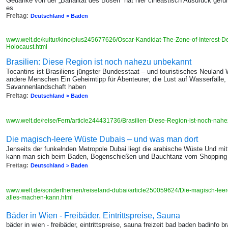
Gedanke von der „Banalität des Bösen“ hat hier cineastisch Ausdruck gefu
es
Freitag:
Deutschland > Baden
www.welt.de/kultur/kino/plus245677626/Oscar-Kandidat-The-Zone-of-Interest-Der
Holocaust.html
Brasilien: Diese Region ist noch nahezu unbekannt
Tocantins ist Brasiliens jüngster Bundesstaat – und touristisches Neuland W
andere Menschen Ein Geheimtipp für Abenteurer, die Lust auf Wasserfälle,
Savannenlandschaft haben
Freitag:
Deutschland > Baden
www.welt.de/reise/Fern/article244431736/Brasilien-Diese-Region-ist-noch-nah
Die magisch-leere Wüste Dubais – und was man dort
Jenseits der funkelnden Metropole Dubai liegt die arabische Wüste Und mi
kann man sich beim Baden, Bogenschießen und Bauchtanz vom Shopping 
Freitag:
Deutschland > Baden
www.welt.de/sonderthemen/reiseland-dubai/article250059624/Die-magisch-lee
alles-machen-kann.html
Bäder in Wien - Freibäder, Eintrittspreise, Sauna
bäder in wien - freibäder, eintrittspreise, sauna freizeit bad baden badinfo