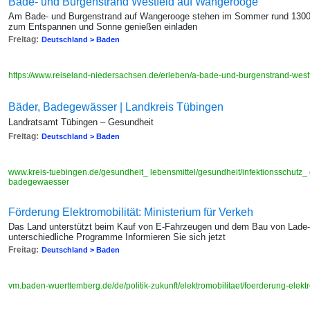
Bade- und Burgenstrand Westfeld auf Wangerooge
Am Bade- und Burgenstrand auf Wangerooge stehen im Sommer rund 1300 S
zum Entspannen und Sonne genießen einladen
Freitag:
Deutschland > Baden
https://www.reiseland-niedersachsen.de/erleben/a-bade-und-burgenstrand-west
Bäder, Badegewässer | Landkreis Tübingen
Landratsamt Tübingen – Gesundheit
Freitag:
Deutschland > Baden
www.kreis-tuebingen.de/gesundheit_ lebensmittel/gesundheit/infektionsschutz
badegewaesser
Förderung Elektromobilität: Ministerium für Verkeh
Das Land unterstützt beim Kauf von E-Fahrzeugen und dem Bau von Lade-s
unterschiedliche Programme Informieren Sie sich jetzt
Freitag:
Deutschland > Baden
vm.baden-wuerttemberg.de/de/politik-zukunft/elektromobilitaet/foerderung-elekt