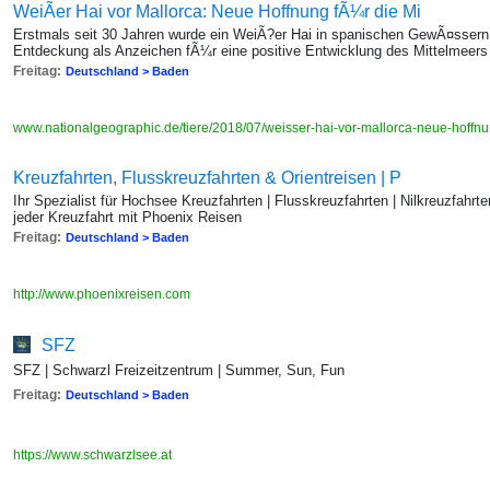
WeiÃer Hai vor Mallorca: Neue Hoffnung fÃ¼r die Mi
Erstmals seit 30 Jahren wurde ein WeiÃ?er Hai in spanischen GewÃ¤ssern 
Entdeckung als Anzeichen fÃ¼r eine positive Entwicklung des Mittelmeers
Freitag:
Deutschland > Baden
www.nationalgeographic.de/tiere/2018/07/weisser-hai-vor-mallorca-neue-hoffnu
Kreuzfahrten, Flusskreuzfahrten & Orientreisen | P
Ihr Spezialist für Hochsee Kreuzfahrten | Flusskreuzfahrten | Nilkreuzfahrte
jeder Kreuzfahrt mit Phoenix Reisen
Freitag:
Deutschland > Baden
http://www.phoenixreisen.com
SFZ
SFZ | Schwarzl Freizeitzentrum | Summer, Sun, Fun
Freitag:
Deutschland > Baden
https://www.schwarzlsee.at