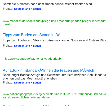
Damit die Kleinsten nach dem Baden schnell wieder trocken sind
Freitag:
Deutschland > Baden
www.manor.ch/de/shop/kinder/pflege-und-ernaehrung/baden-pflege/kinderbadet
towel
Tipps zum Baden am Strand in Dä
Tipps zum Baden am Strand in Dänemark an der Nordsee und Ostsee Dä
Freitag:
Deutschland > Baden
https://www.dansk.de/daenemark/badeurlaub
Auf âBurkini Islandâ kÃ¶nnen die Frauen und MÃ¤dch
Dank langer BadeanzÃ¼ge und Schwimmunterricht kÃ¶nnen Schulkinder a
erlernen und das Meer angstfrei erleben
Freitag:
Deutschland > Baden
www.nationalgeographic.de/geschichte-und-kultur/2017/07/auf-burkini-island-
sansibars-endlich-schwimmen-lernen