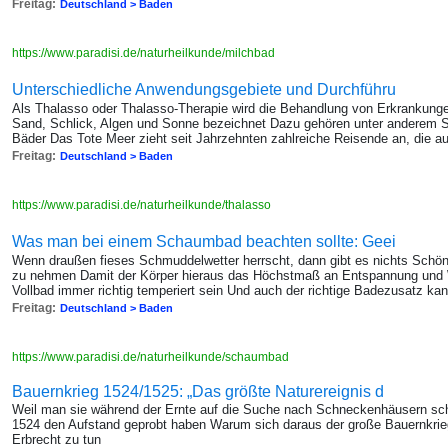
Freitag:
Deutschland > Baden
https://www.paradisi.de/naturheilkunde/milchbad
Unterschiedliche Anwendungsgebiete und Durchführu
Als Thalasso oder Thalasso-Therapie wird die Behandlung von Erkrankunge
Sand, Schlick, Algen und Sonne bezeichnet Dazu gehören unter anderem
Bäder Das Tote Meer zieht seit Jahrzehnten zahlreiche Reisende an, die 
Freitag:
Deutschland > Baden
https://www.paradisi.de/naturheilkunde/thalasso
Was man bei einem Schaumbad beachten sollte: Geei
Wenn draußen fieses Schmuddelwetter herrscht, dann gibt es nichts Schö
zu nehmen Damit der Körper hieraus das Höchstmaß an Entspannung und 
Vollbad immer richtig temperiert sein Und auch der richtige Badezusatz k
Freitag:
Deutschland > Baden
https://www.paradisi.de/naturheilkunde/schaumbad
Bauernkrieg 1524/1525: „Das größte Naturereignis d
Weil man sie während der Ernte auf die Suche nach Schneckenhäusern schi
1524 den Aufstand geprobt haben Warum sich daraus der große Bauernkrieg
Erbrecht zu tun