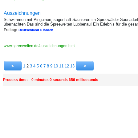
Auszeichnungen
Schwimmen mit Pinguinen, sagenhaft Saunieren im Spreewälder Saunadorf
übernachten Das sind die Spreewelten Lübbenau! Ein Erlebnis für die gesa
Freitag:
Deutschland > Baden
www.spreewelten.de/auszeichnungen.html
1
2
3
4
5
6
7
8
9
10
11
12
13
Process time: 0 minutes 0 seconds 656 milliseconds