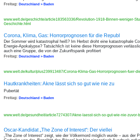
Freitag:
Deutschland > Baden
www.welt.de/geschichte/article183563336/Revolution-1918-Binnen-weniger-St
Geschichte.html
Corona, Klima, Gas: Horrorprognosen für die Republ
Der Sommer wird katastrophal heiß? Im Herbst droht eine katastrophale C
Energie-Apokalypse? Tatsächlich ist keine diese Horrorprognosen verlässlic
auch eine Gruppe, die von der Zukunftspanik profitiert
Freitag:
Deutschland > Baden
www.welt.de/kultur/plus239913487/Corona-Klima-Gas-Horrorprognosen-fuer-di
Hautkrankheiten: Akne lässt sich so gut wie nie zu
Pubertät
Freitag:
Deutschland > Baden
www.welt.de/gesundheit/article7274307/Akne-laesst-sich-so-gut-wie-nie-zuvor
Oscar-Kandidat „The Zone of Interest“: Der viellei
„The Zone of Interest“ zeigt, wie der Völkermord möglich wurde – aus der 