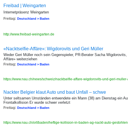
Freibad | Weingarten
Internetpräsenz Weingarten
Freitag:
Deutschland > Baden
http://www.freibad-weingarten.de
«Nacktselfie-Affäre»: Wigdorovits und Geri Müller
Weder Geri Müller noch sein Gegenspieler, PR-Berater Sacha Wigdorovits, w
Affäre» weiterziehen
Freitag:
Deutschland > Baden
https://www.nau.ch/news/schweiz/nacktselfie-affare-wigdorovits-und-geri-muller
Nackter Belgier klaut Auto und baut Unfall – schwe
Unter seltsamen Umständen entwendete ein Mann (38) am Dienstag ein Auto
Frontalkollision Er wurde schwer verletzt
Freitag:
Deutschland > Baden
https://www.nau.ch/ort/baden/heftige-kollision-in-baden-ag-nackt-auto-gestohl