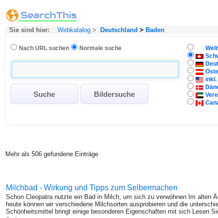
Sie sind hier:
Webkatalog
>
Deutschland
>
Baden
Nach URL suchen
Normale suche
Welt
Sch
Deu
Öste
inkl
Dän
Vere
Can
Mehr als 506 gefundene Einträge
Milchbad - Wirkung und Tipps zum Selbermachen
Schon Cleopatra nutzte ein Bad in Milch, um sich zu verwöhnen Im alten 
heute können wir verschiedene Milchsorten ausprobieren und die unterschi
Schönheitsmittel bringt einige besonderen Eigenschaften mit sich Lesen Si