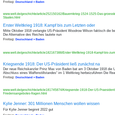
Freitag:
Deutschland > Baden
www.welt.de/geschichte/article252150162/Bauernkrieg-1524-1525-Das-groesst
Staates.html
Erster Weltkrieg 1918: Kampf bis zum Letzten oder
Mitte Oktober 1918 verlangte US-Präsident Woodrow Wilson faktisch die b
Die Alternative des Reiches lautete nun
Freitag:
Deutschland > Baden
www.welt.de/geschichte/article182167388/Erster-Weltkrieg-1918-Kampf-bis-zu
Kriegsende 1918: Der US-Präsident ließ zunächst na
Der neue Reichskanzler Prinz Max von Baden bat am 3 Oktober 1918 die U
Abschluss eines Waffenstillstandes“ im 1 Weltkrieg herbeizuführen Die Re
Freitag:
Deutschland > Baden
www.welt.de/geschichte/article181745874/Kriegsende-1918-Der-US-Praesident
Friedensangebotes-fragen.html
Kylie Jenner: 301 Millionen Menschen wollen wissen
Für Kylie Jenner beginnt 2022 gut