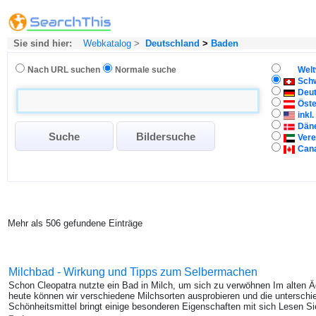
Sie sind hier:
Webkatalog
>
Deutschland
>
Baden
Nach URL suchen
Normale suche
Welt
Sch
Deu
Öste
inkl
Dän
Vere
Can
Mehr als 506 gefundene Einträge
Milchbad - Wirkung und Tipps zum Selbermachen
Schon Cleopatra nutzte ein Bad in Milch, um sich zu verwöhnen Im alten 
heute können wir verschiedene Milchsorten ausprobieren und die unterschi
Schönheitsmittel bringt einige besonderen Eigenschaften mit sich Lesen Si