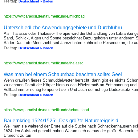
Freitag:
Deutschland > Baden
https://www.paradisi.de/naturheilkunde/milchbad
Unterschiedliche Anwendungsgebiete und Durchführu
Als Thalasso oder Thalasso-Therapie wird die Behandlung von Erkrankunge
Sand, Schlick, Algen und Sonne bezeichnet Dazu gehören unter anderem
Bäder Das Tote Meer zieht seit Jahrzehnten zahlreiche Reisende an, die 
Freitag:
Deutschland > Baden
https://www.paradisi.de/naturheilkunde/thalasso
Was man bei einem Schaumbad beachten sollte: Geei
Wenn draußen fieses Schmuddelwetter herrscht, dann gibt es nichts Schö
zu nehmen Damit der Körper hieraus das Höchstmaß an Entspannung und 
Vollbad immer richtig temperiert sein Und auch der richtige Badezusatz k
Freitag:
Deutschland > Baden
https://www.paradisi.de/naturheilkunde/schaumbad
Bauernkrieg 1524/1525: „Das größte Naturereignis d
Weil man sie während der Ernte auf die Suche nach Schneckenhäusern schi
1524 den Aufstand geprobt haben Warum sich daraus der große Bauernkrieg
Erbrecht zu tun