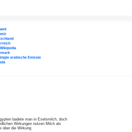
weit
weiz
tschland
rreich
. Wikipedia
emark
inigte arabische Emirate
ada
Ägypten badete man in Eselsmilch, doch
edlichen Wirkungen nutzen Milch als
e über die Wirkung