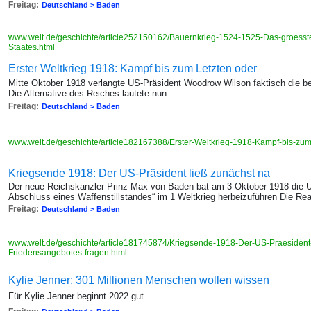
Freitag:
Deutschland > Baden
www.welt.de/geschichte/article252150162/Bauernkrieg-1524-1525-Das-groesst
Staates.html
Erster Weltkrieg 1918: Kampf bis zum Letzten oder
Mitte Oktober 1918 verlangte US-Präsident Woodrow Wilson faktisch die b
Die Alternative des Reiches lautete nun
Freitag:
Deutschland > Baden
www.welt.de/geschichte/article182167388/Erster-Weltkrieg-1918-Kampf-bis-zu
Kriegsende 1918: Der US-Präsident ließ zunächst na
Der neue Reichskanzler Prinz Max von Baden bat am 3 Oktober 1918 die U
Abschluss eines Waffenstillstandes“ im 1 Weltkrieg herbeizuführen Die Re
Freitag:
Deutschland > Baden
www.welt.de/geschichte/article181745874/Kriegsende-1918-Der-US-Praesident
Friedensangebotes-fragen.html
Kylie Jenner: 301 Millionen Menschen wollen wissen
Für Kylie Jenner beginnt 2022 gut