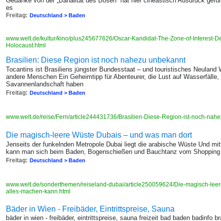
Gedanke von der „Banalität des Bösen“ hat hier cineastisch Ausdruck gefu
es
Freitag:
Deutschland > Baden
www.welt.de/kultur/kino/plus245677626/Oscar-Kandidat-The-Zone-of-Interest-Der
Holocaust.html
Brasilien: Diese Region ist noch nahezu unbekannt
Tocantins ist Brasiliens jüngster Bundesstaat – und touristisches Neuland W
andere Menschen Ein Geheimtipp für Abenteurer, die Lust auf Wasserfälle,
Savannenlandschaft haben
Freitag:
Deutschland > Baden
www.welt.de/reise/Fern/article244431736/Brasilien-Diese-Region-ist-noch-nah
Die magisch-leere Wüste Dubais – und was man dort
Jenseits der funkelnden Metropole Dubai liegt die arabische Wüste Und mi
kann man sich beim Baden, Bogenschießen und Bauchtanz vom Shopping 
Freitag:
Deutschland > Baden
www.welt.de/sonderthemen/reiseland-dubai/article250059624/Die-magisch-lee
alles-machen-kann.html
Bäder in Wien - Freibäder, Eintrittspreise, Sauna
bäder in wien - freibäder, eintrittspreise, sauna freizeit bad baden badinfo