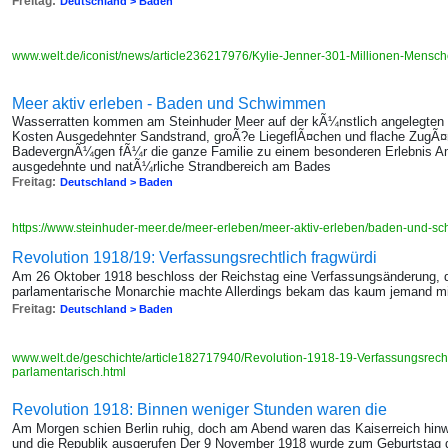
Freitag:
Deutschland > Baden
www.welt.de/iconist/news/article236217976/Kylie-Jenner-301-Millionen-Mensch
Meer aktiv erleben - Baden und Schwimmen
Wasserratten kommen am Steinhuder Meer auf der kÃ¼nstlich angelegten Ba
Kosten Ausgedehnter Sandstrand, groÃ?e LiegeflÃ¤chen und flache ZugÃ
BadevergnÃ¼gen fÃ¼r die ganze Familie zu einem besonderen Erlebnis Am 
ausgedehnte und natÃ¼rliche Strandbereich am Bades
Freitag:
Deutschland > Baden
https://www.steinhuder-meer.de/meer-erleben/meer-aktiv-erleben/baden-und-
Revolution 1918/19: Verfassungsrechtlich fragwürdi
Am 26 Oktober 1918 beschloss der Reichstag eine Verfassungsänderung, d
parlamentarische Monarchie machte Allerdings bekam das kaum jemand mi
Freitag:
Deutschland > Baden
www.welt.de/geschichte/article182717940/Revolution-1918-19-Verfassungsrech
parlamentarisch.html
Revolution 1918: Binnen weniger Stunden waren die
Am Morgen schien Berlin ruhig, doch am Abend waren das Kaiserreich hinw
und die Republik ausgerufen Der 9 November 1918 wurde zum Geburtstag 