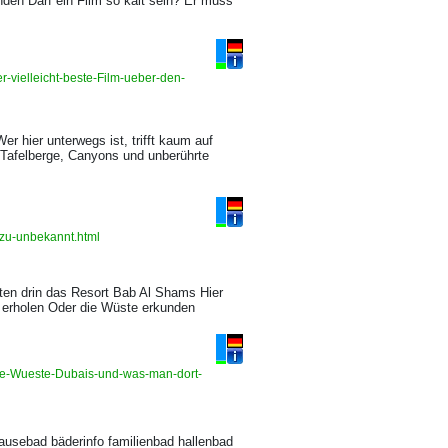
nden Darf ein Film so kalt sein? Er muss
-vielleicht-beste-Film-ueber-den-
er hier unterwegs ist, trifft kaum auf
 Tafelberge, Canyons und unberührte
ezu-unbekannt.html
tten drin das Resort Bab Al Shams Hier
erholen Oder die Wüste erkunden
re-Wueste-Dubais-und-was-man-dort-
 brausebad bäderinfo familienbad hallenbad