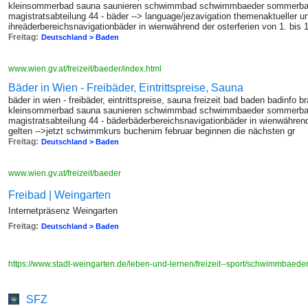
kleinsommerbad sauna saunieren schwimmbad schwimmbaeder sommerbad
magistratsabteilung 44 - bäder --> language/jezavigation themenaktueller un
ihreäderbereichsnavigationbäder in wienwährend der osterferien von 1. bis 10
Freitag:
Deutschland > Baden
www.wien.gv.at/freizeit/baeder/index.html
Bäder in Wien - Freibäder, Eintrittspreise, Sauna
bäder in wien - freibäder, eintrittspreise, sauna freizeit bad baden badinfo
kleinsommerbad sauna saunieren schwimmbad schwimmbaeder sommerbad
magistratsabteilung 44 - bäderbäderbereichsnavigationbäder in wienwährend 
gelten -->jetzt schwimmkurs buchenim februar beginnen die nächsten gr
Freitag:
Deutschland > Baden
www.wien.gv.at/freizeit/baeder
Freibad | Weingarten
Internetpräsenz Weingarten
Freitag:
Deutschland > Baden
https://www.stadt-weingarten.de/leben-und-lernen/freizeit--sport/schwimmbaede
SFZ