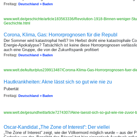
Freitag:
Deutschland > Baden
www.welt.de/geschichte/article183563336/Revolution-1918-Binnen-weniger-St
Geschichte.html
Corona, Klima, Gas: Horrorprognosen für die Republ
Der Sommer wird katastrophal heiß? Im Herbst droht eine katastrophale C
Energie-Apokalypse? Tatsächlich ist keine diese Horrorprognosen verlässlic
auch eine Gruppe, die von der Zukunftspanik profitiert
Freitag:
Deutschland > Baden
www.welt.de/kultur/plus239913487/Corona-Klima-Gas-Horrorprognosen-fuer-di
Hautkrankheiten: Akne lässt sich so gut wie nie zu
Pubertät
Freitag:
Deutschland > Baden
www.welt.de/gesundheit/article7274307/Akne-laesst-sich-so-gut-wie-nie-zuvor
Oscar-Kandidat „The Zone of Interest“: Der viellei
„The Zone of Interest“ zeigt, wie der Völkermord möglich wurde – aus der 