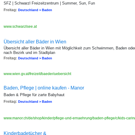
SFZ | Schwarzl Freizeitzentrum | Summer, Sun, Fun
Freitag:
Deutschland > Baden
www.schwarzlsee.at
Übersicht aller Bäder in Wien
Übersicht aller Bäder in Wien mit Möglichkeit zum Schwimmen, Baden oder 
nach Bezirk und im Stadtplan
Freitag:
Deutschland > Baden
www.wien.gv.at/freizeit/baeder/uebersicht
Baden, Pflege | online kaufen - Manor
Baden & Pflege für zarte Babyhaut
Freitag:
Deutschland > Baden
www.manor.ch/de/shop/kinder/pflege-und-ernaehrung/baden-pflege/c/kids-cari
Kinderbadetücher &