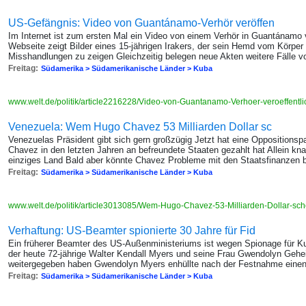
US-Gefängnis: Video von Guantánamo-Verhör veröffen
Im Internet ist zum ersten Mal ein Video von einem Verhör in Guantánamo 
Webseite zeigt Bilder eines 15-jährigen Irakers, der sein Hemd vom Körper
Misshandlungen zu zeigen Gleichzeitig belegen neue Akten weitere Fälle vo
Freitag:
Südamerika > Südamerikanische Länder > Kuba
www.welt.de/politik/article2216228/Video-von-Guantanamo-Verhoer-veroeffentli
Venezuela: Wem Hugo Chavez 53 Milliarden Dollar sc
Venezuelas Präsident gibt sich gern großzügig Jetzt hat eine Oppositionsp
Chavez in den letzten Jahren an befreundete Staaten gezahlt hat Allein kn
einziges Land Bald aber könnte Chavez Probleme mit den Staatsfinanze
Freitag:
Südamerika > Südamerikanische Länder > Kuba
www.welt.de/politik/article3013085/Wem-Hugo-Chavez-53-Milliarden-Dollar-sch
Verhaftung: US-Beamter spionierte 30 Jahre für Fid
Ein früherer Beamter des US-Außenministeriums ist wegen Spionage für Ku
der heute 72-jährige Walter Kendall Myers und seine Frau Gwendolyn Geh
weitergegeben haben Gwendolyn Myers enhüllte nach der Festnahme einen
Freitag:
Südamerika > Südamerikanische Länder > Kuba