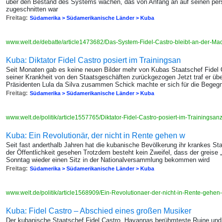
über den Bestand des Systems wachen, das von Anfang an auf seinen per
zugeschnitten war
Freitag:
Südamerika > Südamerikanische Länder > Kuba
www.welt.de/debatte/article1473682/Das-System-Fidel-Castro-bleibt-an-der-Ma
Kuba: Diktator Fidel Castro posiert im Trainingsan
Seit Monaten gab es keine neuen Bilder mehr von Kubas Staatschef Fidel 
seiner Krankheit von den Staatsgeschäften zurückgezogen Jetzt traf er üb
Präsidenten Lula da Silva zusammen Schick machte er sich für die Begegn
Freitag:
Südamerika > Südamerikanische Länder > Kuba
www.welt.de/politik/article1557765/Diktator-Fidel-Castro-posiert-im-Trainingsan
Kuba: Ein Revolutionär, der nicht in Rente gehen w
Seit fast anderthalb Jahren hat die kubanische Bevölkerung ihr krankes Sta
der Öffentlichkeit gesehen Trotzdem besteht kein Zweifel, dass der greise
Sonntag wieder einen Sitz in der Nationalversammlung bekommen wird
Freitag:
Südamerika > Südamerikanische Länder > Kuba
www.welt.de/politik/article1568909/Ein-Revolutionaer-der-nicht-in-Rente-gehen-
Kuba: Fidel Castro – Abschied eines großen Musiker
Der kubanische Staatschef Fidel Castro, Havannas berühmteste Ruine und be