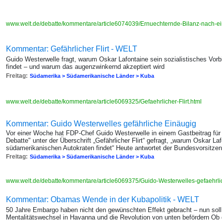
www.welt.de/debatte/kommentare/article6074039/Ernuechternde-Bilanz-nach-e
Kommentar: Gefährlicher Flirt - WELT
Guido Westerwelle fragt, warum Oskar Lafontaine sein sozialistisches Vorb
findet – und warum das augenzwinkernd akzeptiert wird
Freitag:
Südamerika > Südamerikanische Länder > Kuba
www.welt.de/debatte/kommentare/article6069325/Gefaehrlicher-Flirt.html
Kommentar: Guido Westerwelles gefährliche Einäugig
Vor einer Woche hat FDP-Chef Guido Westerwelle in einem Gastbeitrag für
Debatte" unter der Überschrift „Gefährlicher Flirt“ gefragt, „warum Oskar Laf
südamerikanischen Autokraten findet“ Heute antwortet der Bundesvorsitzen
Freitag:
Südamerika > Südamerikanische Länder > Kuba
www.welt.de/debatte/kommentare/article6069375/Guido-Westerwelles-gefaehrli
Kommentar: Obamas Wende in der Kubapolitik - WELT
50 Jahre Embargo haben nicht den gewünschten Effekt gebracht – nun soll 
Mentalitätswechsel in Havanna und die Revolution von unten befördern Ob d