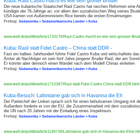
Kuba: Raúl Castro macht es wie sein großer Bruder
Der neue kubanische Staatschef Raúl Castro hat raschen Reformen eine Abs
kündigte der 76-Jährige an, vor allem den sozialistischen Weg seines Brud
USA kamen von Außenministerin Rice bereits die ersten Ermahnungen
Freitag:
Südamerika > Südamerikanische Länder > Kuba
www.welt.de/politik/article1720176/Raul-Castro-macht-es-wie-sein-grosser-Brud
Kuba: Raúl statt Fidel Castro – China statt DDR -
Fast ein halbes Jahrhundert führte Fidel Castro Kuba und wirtschaftete das
Ämter ab Nachfolger ist sein fünf Jahre jüngerer Bruder Raúl, der am Sonnt
Er könnte aber dennoch einen Wandel nach dem Modell Chinas einleiten
Freitag:
Südamerika > Südamerikanische Länder > Kuba
www.welt.de/politik/article1715387/Raul-statt-Fidel-Castro-China-statt-DDR.htm
Kuba-Besuch: Lafontaine gab sich in Havanna die Eh
Der Parteichef der Linken sprach sich für einen behutsamen Umgang mit
Außerdem forderte er von der EU, die Zusammenarbeit mit dem sozialistisc
die UN nach 20 Jahren mit der Einladung eines Inspekteurs
Freitag:
Südamerika > Südamerikanische Länder > Kuba
www.welt.de/politik/article1148738/Lafontaine-gab-sich-in-Havanna-die-Ehre.ht