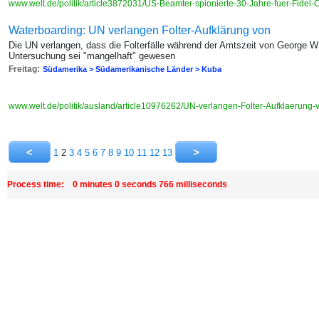
www.welt.de/politik/article3872031/US-Beamter-spionierte-30-Jahre-fuer-Fidel-
Waterboarding: UN verlangen Folter-Aufklärung von
Die UN verlangen, dass die Folterfälle während der Amtszeit von George W
Untersuchung sei "mangelhaft" gewesen
Freitag:
Südamerika > Südamerikanische Länder > Kuba
www.welt.de/politik/ausland/article10976262/UN-verlangen-Folter-Aufklaerung
1
2
3
4
5
6
7
8
9
10
11
12
13
Process time: 0 minutes 0 seconds 766 milliseconds