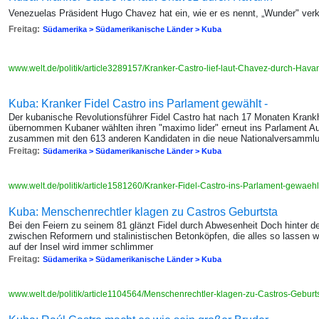
Venezuelas Präsident Hugo Chavez hat ein, wie er es nennt, „Wunder" ver
Freitag:
Südamerika > Südamerikanische Länder > Kuba
www.welt.de/politik/article3289157/Kranker-Castro-lief-laut-Chavez-durch-Hav
Kuba: Kranker Fidel Castro ins Parlament gewählt -
Der kubanische Revolutionsführer Fidel Castro hat nach 17 Monaten Krankh
übernommen Kubaner wählten ihren "maximo lider" erneut ins Parlament Au
zusammen mit den 613 anderen Kandidaten in die neue Nationalversammlu
Freitag:
Südamerika > Südamerikanische Länder > Kuba
www.welt.de/politik/article1581260/Kranker-Fidel-Castro-ins-Parlament-gewaehl
Kuba: Menschenrechtler klagen zu Castros Geburtsta
Bei den Feiern zu seinem 81 glänzt Fidel durch Abwesenheit Doch hinter d
zwischen Reformern und stalinistischen Betonköpfen, die alles so lassen 
auf der Insel wird immer schlimmer
Freitag:
Südamerika > Südamerikanische Länder > Kuba
www.welt.de/politik/article1104564/Menschenrechtler-klagen-zu-Castros-Geburt