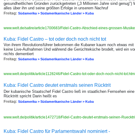
gesundheitlichen Gründen zurückgetreten („3 Millionen Jahre sind genug") 
alles über ihn und seine größten Erfolge in unserem Nachruf
Freitag:
Südamerika > Südamerikanische Länder > Kuba
www.welt.de/satire/article1700683/Fidel-Castro-Abschied-eines-grossen-Musike
Kuba: Fidel Castro – tot oder doch noch nicht tot
Von ihrem Revolutionsführer bekommen die Kubaner kaum noch etwas mit 
keine Live-Aufnahmen Und während die Gerüchteküche brodelt, wird ein von i
nichts dementiert
Freitag:
Südamerika > Südamerikanische Länder > Kuba
www.welt.de/politik/article1128246/Fidel-Castro-tot-oder-doch-noch-nicht-tot.htm
Kuba: Fidel Castro deutet erstmals seinen Rücktrit
Der kubanische Staatschef Fidel Castro ließ im staatlichen Fernsehen eine 
Rücktritt spricht Darin heißt es
Freitag:
Südamerika > Südamerikanische Länder > Kuba
www.welt.de/politik/article1472718/Fidel-Castro-deutet-erstmals-seinen-Ruecktri
Kuba: Fidel Castro für Parlamentswahl nominiert -