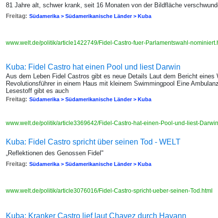
81 Jahre alt, schwer krank, seit 16 Monaten von der Bildfläche verschwun
Freitag:
Südamerika > Südamerikanische Länder > Kuba
www.welt.de/politik/article1422749/Fidel-Castro-fuer-Parlamentswahl-nominiert
Kuba: Fidel Castro hat einen Pool und liest Darwin
Aus dem Leben Fidel Castros gibt es neue Details Laut dem Bericht eines 
Revolutionsführer in einem Haus mit kleinem Swimmingpool Eine Ambulanz f
Lesestoff gibt es auch
Freitag:
Südamerika > Südamerikanische Länder > Kuba
www.welt.de/politik/article3369642/Fidel-Castro-hat-einen-Pool-und-liest-Darwi
Kuba: Fidel Castro spricht über seinen Tod - WELT
„Reflektionen des Genossen Fidel"
Freitag:
Südamerika > Südamerikanische Länder > Kuba
www.welt.de/politik/article3076016/Fidel-Castro-spricht-ueber-seinen-Tod.html
Kuba: Kranker Castro lief laut Chavez durch Havann