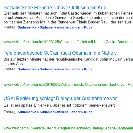
Sozialistische Freunde: Chavez trifft sich mit Kub
Erstmals seit Monaten hat sich Fidel Castro wieder im kubanischen Fernse
er auf Venezuelas Präsident Chavez Im Sportanzug unterhielt sich der geal
politischen Ziehsohn Mit in der Runde war Fidels Bruder Raul, der seit zwe
Freitag:
Südamerika > Südamerikanische Länder > Kuba
www.welt.de/politik/article2118125/Chavez-trifft-sich-mit-Kubas-Castro-Brueder
Telefonwerbespot: McCain rückt Obama in die Nähe v
Bis zur letzten Minute hat der republikanische Kandidat John McCain versu
letztes Ass
Freitag:
Südamerika > Südamerikanische Länder > Kuba
www.welt.de/politik/article2676506/McCain-rueckt-Obama-in-die-Naehe-von-Fid
USA: Regierung schlägt Dialog über Guantánamo vor
Es ist ein spätes Einlenken, aber es ist trotzdem bemerkenswert
Freitag:
Südamerika > Südamerikanische Länder > Kuba
www.welt.de/politik/article784770/Regierung-schlaegt-Dialog-ueber-Guantanam