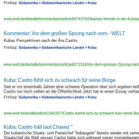
Freitag:
Südamerika > Südamerikanische Länder > Kuba
www.welt.de/debatte/kommentare/article6074370/Obamas-Wende-in-der-Kubapo
Kommentar: Vor dem großen Sprung nach vorn - WELT
Kubas Perspektiven nach der Ära Castro
Freitag:
Südamerika > Südamerikanische Länder > Kuba
www.welt.de/debatte/kommentare/article6071516/Vor-dem-grossen-Sprung-nac
Kuba: Castro fühlt sich zu schwach für seine Bürge
Seit er vor eineinhalb Jahren eine schwere Operation über sich ergehen lie
Castro nur noch selten an die Öffentlichkeit Jetzt hat er einen Essay verfas
Freitag:
Südamerika > Südamerikanische Länder > Kuba
www.welt.de/politik/article1562357/Castro-fuehlt-sich-zu-schwach-fuer-seine-Bu
Kuba: Castro hält laut Chavez "
Der kubanische Staats- und Parteichef "liebäugele" bereits wieder mit sein
Staatschef die Welt wissen Castro hatte sich während seiner monatelange