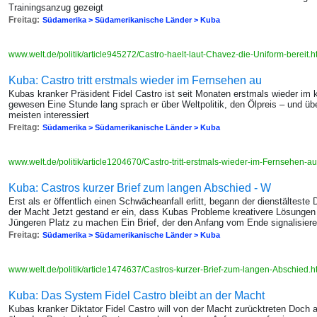
Trainingsanzug gezeigt
Freitag:
Südamerika > Südamerikanische Länder > Kuba
www.welt.de/politik/article945272/Castro-haelt-laut-Chavez-die-Uniform-bereit.
Kuba: Castro tritt erstmals wieder im Fernsehen au
Kubas kranker Präsident Fidel Castro ist seit Monaten erstmals wieder im
gewesen Eine Stunde lang sprach er über Weltpolitik, den Ölpreis – und 
meisten interessiert
Freitag:
Südamerika > Südamerikanische Länder > Kuba
www.welt.de/politik/article1204670/Castro-tritt-erstmals-wieder-im-Fernsehen-au
Kuba: Castros kurzer Brief zum langen Abschied - W
Erst als er öffentlich einen Schwächeanfall erlitt, begann der dienstälteste
der Macht Jetzt gestand er ein, dass Kubas Probleme kreativere Lösungen 
Jüngeren Platz zu machen Ein Brief, der den Anfang vom Ende signalisier
Freitag:
Südamerika > Südamerikanische Länder > Kuba
www.welt.de/politik/article1474637/Castros-kurzer-Brief-zum-langen-Abschied.
Kuba: Das System Fidel Castro bleibt an der Macht
Kubas kranker Diktator Fidel Castro will von der Macht zurücktreten Doch 