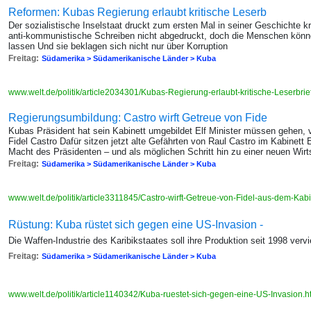
Reformen: Kubas Regierung erlaubt kritische Leserb
Der sozialistische Inselstaat druckt zum ersten Mal in seiner Geschichte k
anti-kommunistische Schreiben nicht abgedruckt, doch die Menschen können
lassen Und sie beklagen sich nicht nur über Korruption
Freitag:
Südamerika > Südamerikanische Länder > Kuba
www.welt.de/politik/article2034301/Kubas-Regierung-erlaubt-kritische-Leserbrie
Regierungsumbildung: Castro wirft Getreue von Fide
Kubas Präsident hat sein Kabinett umgebildet Elf Minister müssen gehen, 
Fidel Castro Dafür sitzen jetzt alte Gefährten von Raul Castro im Kabinett
Macht des Präsidenten – und als möglichen Schritt hin zu einer neuen Wirts
Freitag:
Südamerika > Südamerikanische Länder > Kuba
www.welt.de/politik/article3311845/Castro-wirft-Getreue-von-Fidel-aus-dem-Kabi
Rüstung: Kuba rüstet sich gegen eine US-Invasion -
Die Waffen-Industrie des Karibikstaates soll ihre Produktion seit 1998 verv
Freitag:
Südamerika > Südamerikanische Länder > Kuba
www.welt.de/politik/article1140342/Kuba-ruestet-sich-gegen-eine-US-Invasion.