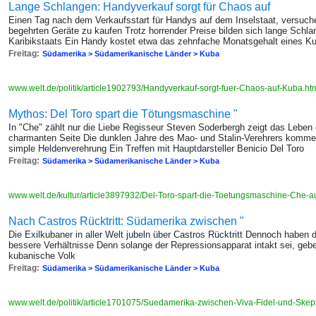
Lange Schlangen: Handyverkauf sorgt für Chaos auf
Einen Tag nach dem Verkaufsstart für Handys auf dem Inselstaat, versuc
begehrten Geräte zu kaufen Trotz horrender Preise bilden sich lange Schl
Karibikstaats Ein Handy kostet etwa das zehnfache Monatsgehalt eines K
Freitag:
Südamerika > Südamerikanische Länder > Kuba
www.welt.de/politik/article1902793/Handyverkauf-sorgt-fuer-Chaos-auf-Kuba.ht
Mythos: Del Toro spart die Tötungsmaschine "
In "Che" zählt nur die Liebe Regisseur Steven Soderbergh zeigt das Leben
charmanten Seite Die dunklen Jahre des Mao- und Stalin-Verehrers kommen 
simple Heldenverehrung Ein Treffen mit Hauptdarsteller Benicio Del Toro
Freitag:
Südamerika > Südamerikanische Länder > Kuba
www.welt.de/kultur/article3897932/Del-Toro-spart-die-Toetungsmaschine-Che-a
Nach Castros Rücktritt: Südamerika zwischen "
Die Exilkubaner in aller Welt jubeln über Castros Rücktritt Dennoch haben 
bessere Verhältnisse Denn solange der Repressionsapparat intakt sei, gebe
kubanische Volk
Freitag:
Südamerika > Südamerikanische Länder > Kuba
www.welt.de/politik/article1701075/Suedamerika-zwischen-Viva-Fidel-und-Skep