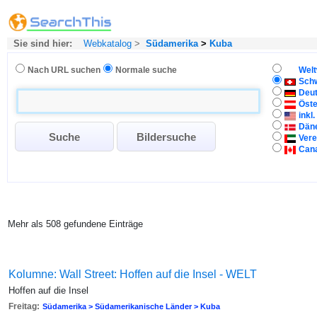
Sie sind hier:
Webkatalog
>
Südamerika
>
Kuba
Nach URL suchen
Normale suche
Welt
Sch
Deu
Öste
inkl
Dän
Vere
Can
Mehr als 508 gefundene Einträge
Kolumne: Wall Street: Hoffen auf die Insel - WELT
Hoffen auf die Insel
Freitag:
Südamerika > Südamerikanische Länder > Kuba