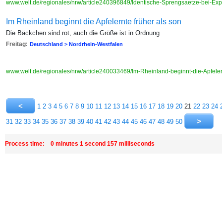
www.welt.de/regionales/nrw/article240396849/Identische-Sprengsaetze-bei-Ex
Im Rheinland beginnt die Apfelernte früher als son
Die Bäckchen sind rot, auch die Größe ist in Ordnung
Freitag:
Deutschland > Nordrhein-Westfalen
www.welt.de/regionales/nrw/article240033469/Im-Rheinland-beginnt-die-Apfeler
1
2
3
4
5
6
7
8
9
10
11
12
13
14
15
16
17
18
19
20
21
22
23
24
31
32
33
34
35
36
37
38
39
40
41
42
43
44
45
46
47
48
49
50
Process time: 0 minutes 1 second 157 milliseconds