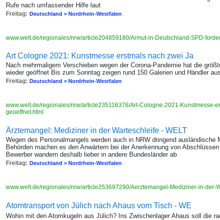
Rufe nach umfassender Hilfe laut
Freitag:
Deutschland > Nordrhein-Westfalen
www.welt.de/regionales/nrw/article204859180/Armut-in-Deutschland-SPD-fordert
Art Cologne 2021: Kunstmesse erstmals nach zwei Ja
Nach mehrmaligem Verschieben wegen der Corona-Pandemie hat die größt
wieder geöffnet Bis zum Sonntag zeigen rund 150 Galerien und Händler au
Freitag:
Deutschland > Nordrhein-Westfalen
www.welt.de/regionales/nrw/article235116376/Art-Cologne-2021-Kunstmesse-e
geoeffnet.html
Ärztemangel: Mediziner in der Warteschleife - WELT
Wegen des Personalmangels werden auch in NRW dringend ausländische Me
Behörden machen es den Anwärtern bei der Anerkennung von Abschlüssen 
Bewerber wandern deshalb lieber in andere Bundesländer ab
Freitag:
Deutschland > Nordrhein-Westfalen
www.welt.de/regionales/nrw/article253697290/Aerztemangel-Mediziner-in-der-W
Atomtransport von Jülich nach Ahaus vom Tisch - WE
Wohin mit den Atomkugeln aus Jülich? Ins Zwischenlager Ahaus soll die ra