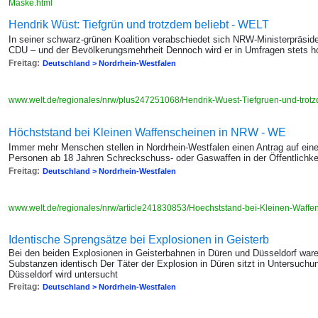
Maske.html
Hendrik Wüst: Tiefgrün und trotzdem beliebt - WELT
In seiner schwarz-grünen Koalition verabschiedet sich NRW-Ministerpräsi
CDU – und der Bevölkerungsmehrheit Dennoch wird er in Umfragen stets
Freitag:
Deutschland > Nordrhein-Westfalen
www.welt.de/regionales/nrw/plus247251068/Hendrik-Wuest-Tiefgruen-und-trotz
Höchststand bei Kleinen Waffenscheinen in NRW - WE
Immer mehr Menschen stellen in Nordrhein-Westfalen einen Antrag auf ein
Personen ab 18 Jahren Schreckschuss- oder Gaswaffen in der Öffentlichkei
Freitag:
Deutschland > Nordrhein-Westfalen
www.welt.de/regionales/nrw/article241830853/Hoechststand-bei-Kleinen-Waff
Identische Sprengsätze bei Explosionen in Geisterb
Bei den beiden Explosionen in Geisterbahnen in Düren und Düsseldorf war
Substanzen identisch Der Täter der Explosion in Düren sitzt in Untersuch
Düsseldorf wird untersucht
Freitag:
Deutschland > Nordrhein-Westfalen