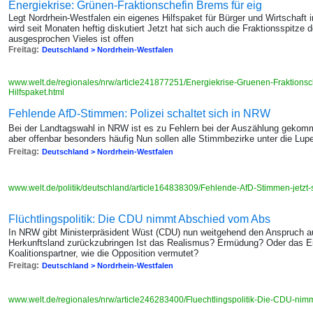
Energiekrise: Grünen-Fraktionschefin Brems für eig
Legt Nordrhein-Westfalen ein eigenes Hilfspaket für Bürger und Wirtschaft 
wird seit Monaten heftig diskutiert Jetzt hat sich auch die Fraktionsspitze
ausgesprochen Vieles ist offen
Freitag:
Deutschland > Nordrhein-Westfalen
www.welt.de/regionales/nrw/article241877251/Energiekrise-Gruenen-Fraktions
Hilfspaket.html
Fehlende AfD-Stimmen: Polizei schaltet sich in NRW
Bei der Landtagswahl in NRW ist es zu Fehlern bei der Auszählung gekomme
aber offenbar besonders häufig Nun sollen alle Stimmbezirke unter die L
Freitag:
Deutschland > Nordrhein-Westfalen
www.welt.de/politik/deutschland/article164838309/Fehlende-AfD-Stimmen-jetzt-sc
Flüchtlingspolitik: Die CDU nimmt Abschied vom Abs
In NRW gibt Ministerpräsident Wüst (CDU) nun weitgehend den Anspruch auf
Herkunftsland zurückzubringen Ist das Realismus? Ermüdung? Oder das E
Koalitionspartner, wie die Opposition vermutet?
Freitag:
Deutschland > Nordrhein-Westfalen
www.welt.de/regionales/nrw/article246283400/Fluechtlingspolitik-Die-CDU-ni