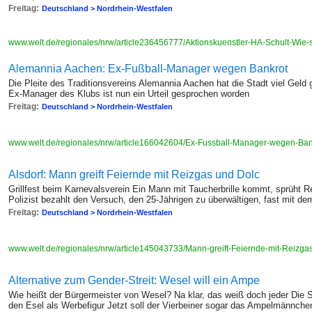
Freitag:
Deutschland > Nordrhein-Westfalen
www.welt.de/regionales/nrw/article236456777/Aktionskuenstler-HA-Schult-Wie
Alemannia Aachen: Ex-Fußball-Manager wegen Bankrot
Die Pleite des Traditionsvereins Alemannia Aachen hat die Stadt viel Geld
Ex-Manager des Klubs ist nun ein Urteil gesprochen worden
Freitag:
Deutschland > Nordrhein-Westfalen
www.welt.de/regionales/nrw/article166042604/Ex-Fussball-Manager-wegen-Bankr
Alsdorf: Mann greift Feiernde mit Reizgas und Dolc
Grillfest beim Karnevalsverein Ein Mann mit Taucherbrille kommt, sprüht R
Polizist bezahlt den Versuch, den 25-Jährigen zu überwältigen, fast mit d
Freitag:
Deutschland > Nordrhein-Westfalen
www.welt.de/regionales/nrw/article145043733/Mann-greift-Feiernde-mit-Reizga
Alternative zum Gender-Streit: Wesel will ein Ampe
Wie heißt der Bürgermeister von Wesel? Na klar, das weiß doch jeder Die 
den Esel als Werbefigur Jetzt soll der Vierbeiner sogar das Ampelmännch