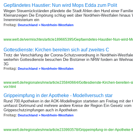
Gepfändetes Haustier: Nun wird Mops Edda zum Polit
Wegen Steuerrückständen pfändete die Stadt Ahlen den Hund einer Familie
Kleinanzeigen Die Empörung schlug weit über Nordrhein-Westfalen hinaus 
Innenministerium ein
Freitag:
Deutschland > Nordrhein-Westfalen
www.welt.de/vermischtes/article189665395/Gepfaendetes-Haustier-Nun-wird-M
Gottesdienste: Kirchen bereiten sich auf zweites C
Trotz der Verschärfung der Corona-Schutzverordnung in Nordrhein-Westfa
weiterhin Gottesdienste besuchen Die Bistümer in NRW fordern an Weihna
3G
Freitag:
Deutschland > Nordrhein-Westfalen
www.welt.de/regionales/nrw/article235840664/Gottesdienste-Kirchen-bereiten-
vor.html
Grippeimpfung in der Apotheke - Modellversuch star
Rund 700 Apotheken in der AOK-Modellregion starteten am Freitag mit der
umfasst Dortmund und mehrere andere Kreise der Region Ein Gesetz vom F
Grippeschutzimpfungen auch in Apotheken
Freitag:
Deutschland > Nordrhein-Westfalen
www.welt.de/regionales/nrw/article233993578/Grippeimpfung-in-der-Apotheke-M