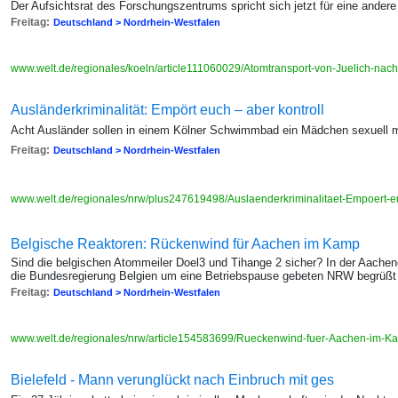
Der Aufsichtsrat des Forschungszentrums spricht sich jetzt für eine ander
Freitag:
Deutschland > Nordrhein-Westfalen
www.welt.de/regionales/koeln/article111060029/Atomtransport-von-Juelich-na
Ausländerkriminalität: Empört euch – aber kontroll
Acht Ausländer sollen in einem Kölner Schwimmbad ein Mädchen sexuell mi
Freitag:
Deutschland > Nordrhein-Westfalen
www.welt.de/regionales/nrw/plus247619498/Auslaenderkriminalitaet-Empoert-euc
Belgische Reaktoren: Rückenwind für Aachen im Kamp
Sind die belgischen Atommeiler Doel3 und Tihange 2 sicher? In der Aachen
die Bundesregierung Belgien um eine Betriebspause gebeten NRW begrüßt 
Freitag:
Deutschland > Nordrhein-Westfalen
www.welt.de/regionales/nrw/article154583699/Rueckenwind-fuer-Aachen-im-K
Bielefeld - Mann verunglückt nach Einbruch mit ges