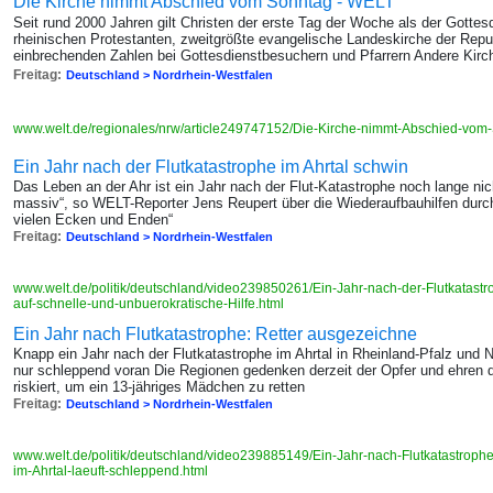
Die Kirche nimmt Abschied vom Sonntag - WELT
Seit rund 2000 Jahren gilt Christen der erste Tag der Woche als der Gottes
rheinischen Protestanten, zweitgrößte evangelische Landeskirche der Repu
einbrechenden Zahlen bei Gottesdienstbesuchern und Pfarrern Andere Kirch
Freitag:
Deutschland > Nordrhein-Westfalen
www.welt.de/regionales/nrw/article249747152/Die-Kirche-nimmt-Abschied-vom
Ein Jahr nach der Flutkatastrophe im Ahrtal schwin
Das Leben an der Ahr ist ein Jahr nach der Flut-Katastrophe noch lange nic
massiv“, so WELT-Reporter Jens Reupert über die Wiederaufbauhilfen durch 
vielen Ecken und Enden“
Freitag:
Deutschland > Nordrhein-Westfalen
www.welt.de/politik/deutschland/video239850261/Ein-Jahr-nach-der-Flutkatastr
auf-schnelle-und-unbuerokratische-Hilfe.html
Ein Jahr nach Flutkatastrophe: Retter ausgezeichne
Knapp ein Jahr nach der Flutkatastrophe im Ahrtal in Rheinland-Pfalz und 
nur schleppend voran Die Regionen gedenken derzeit der Opfer und ehren d
riskiert, um ein 13-jähriges Mädchen zu retten
Freitag:
Deutschland > Nordrhein-Westfalen
www.welt.de/politik/deutschland/video239885149/Ein-Jahr-nach-Flutkatastroph
im-Ahrtal-laeuft-schleppend.html