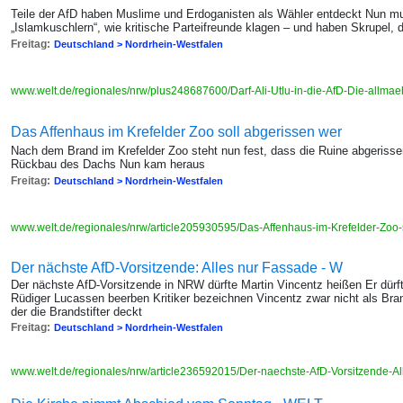
Teile der AfD haben Muslime und Erdoganisten als Wähler entdeckt Nun mu
„Islamkuschlern“, wie kritische Parteifreunde klagen – und haben Skrupel, 
Freitag:
Deutschland > Nordrhein-Westfalen
www.welt.de/regionales/nrw/plus248687600/Darf-Ali-Utlu-in-die-AfD-Die-allmae
Das Affenhaus im Krefelder Zoo soll abgerissen wer
Nach dem Brand im Krefelder Zoo steht nun fest, dass die Ruine abgerisse
Rückbau des Dachs Nun kam heraus
Freitag:
Deutschland > Nordrhein-Westfalen
www.welt.de/regionales/nrw/article205930595/Das-Affenhaus-im-Krefelder-Zoo
Der nächste AfD-Vorsitzende: Alles nur Fassade - W
Der nächste AfD-Vorsitzende in NRW dürfte Martin Vincentz heißen Er dür
Rüdiger Lucassen beerben Kritiker bezeichnen Vincentz zwar nicht als Bran
der die Brandstifter deckt
Freitag:
Deutschland > Nordrhein-Westfalen
www.welt.de/regionales/nrw/article236592015/Der-naechste-AfD-Vorsitzende-A