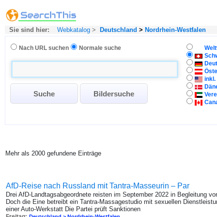
Sie sind hier:
Webkatalog
>
Deutschland
>
Nordrhein-Westfalen
Nach URL suchen
Normale suche
Welt
Sch
Deu
Öste
inkl
Dän
Vere
Can
Mehr als 2000 gefundene Einträge
AfD-Reise nach Russland mit Tantra-Masseurin – Par
Drei AfD-Landtagsabgeordnete reisten im September 2022 in Begleitung vo
Doch die Eine betreibt ein Tantra-Massagestudio mit sexuellen Dienstleistu
einer Auto-Werkstatt Die Partei prüft Sanktionen
Freitag:
Deutschland > Nordrhein-Westfalen