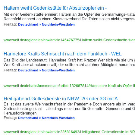
Haltern weiht Gedenkstätte für Absturzopfer ein -
Mit einer Gedenkstätte erinnert Haltern an die Opfer der Germanwings-K
Rasenfeld erinnert an einen Klassenverband Die Toten sollen nicht verges
Freitag:
Deutschland > Nordrhein-Westfalen
www.welt.de/regionales/nrw/article145476775/Haltern-weiht-Gedenkstaette-fuer
Hannelore Krafts Sehnsucht nach dem Funkloch - WEL
Das Bild der Landesmutti Hannelore Kraft hat Kratzer Wer sich wie sie um 
Wer Kraft aber attackieren will, der sollte nicht auf ihrer Müdigkeit herumh
Freitag:
Deutschland > Nordrhein-Westfalen
www.welt.de/debatte/kommentare/article132687814/Hannelore-Kraft-als-Opfer-
Heiligabend-Gottesdienste in NRW: 2G oder 3G mit A
Es ist das zweite Weihnachtsfest in der Pandemie Doch anders als im verg
Gottesdienste geplant – allerdings meist nur für Geimpfte, Genesene und G
Herausforderungen
Freitag:
Deutschland > Nordrhein-Westfalen
www.welt.de/regionales/nrw/article235816492/Heiligabend-Gottesdienste-in-