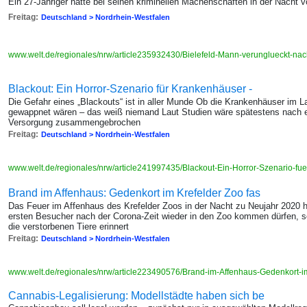
Ein 27-Jähriger hatte bei seinen kriminellen Machenschaften in der Nacht 
Freitag:
Deutschland > Nordrhein-Westfalen
www.welt.de/regionales/nrw/article235932430/Bielefeld-Mann-verunglueckt-na
Blackout: Ein Horror-Szenario für Krankenhäuser -
Die Gefahr eines „Blackouts“ ist in aller Munde Ob die Krankenhäuser im L
gewappnet wären – das weiß niemand Laut Studien wäre spätestens nach 
Versorgung zusammengebrochen
Freitag:
Deutschland > Nordrhein-Westfalen
www.welt.de/regionales/nrw/article241997435/Blackout-Ein-Horror-Szenario-fu
Brand im Affenhaus: Gedenkort im Krefelder Zoo fas
Das Feuer im Affenhaus des Krefelder Zoos in der Nacht zu Neujahr 2020 hat
ersten Besucher nach der Corona-Zeit wieder in den Zoo kommen dürfen, so
die verstorbenen Tiere erinnert
Freitag:
Deutschland > Nordrhein-Westfalen
www.welt.de/regionales/nrw/article223490576/Brand-im-Affenhaus-Gedenkort-im-
Cannabis-Legalisierung: Modellstädte haben sich be