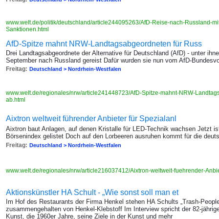
www.welt.de/politik/deutschland/article244095263/AfD-Reise-nach-Russland-mit
Sanktionen.html
AfD-Spitze mahnt NRW-Landtagsabgeordneten für Russ
Drei Landtagsabgeordnete der Alternative für Deutschland (AfD) - unter ih
September nach Russland gereist Dafür wurden sie nun vom AfD-Bundesv
Freitag:
Deutschland > Nordrhein-Westfalen
www.welt.de/regionales/nrw/article241448723/AfD-Spitze-mahnt-NRW-Landtags
ab.html
Aixtron weltweit führender Anbieter für Spezialanl
Aixtron baut Anlagen, auf denen Kristalle für LED-Technik wachsen Jetzt i
Börsenindex gelistet Doch auf den Lorbeeren ausruhen kommt für die deuts
Freitag:
Deutschland > Nordrhein-Westfalen
www.welt.de/regionales/nrw/article216037412/Aixtron-weltweit-fuehrender-Anbi
Aktionskünstler HA Schult - „Wie sonst soll man et
Im Hof des Restaurants der Firma Henkel stehen HA Schults „Trash-People“
zusammengehalten von Henkel-Klebstoff Im Interview spricht der 82-jährige
Kunst, die 1960er Jahre, seine Ziele in der Kunst und mehr