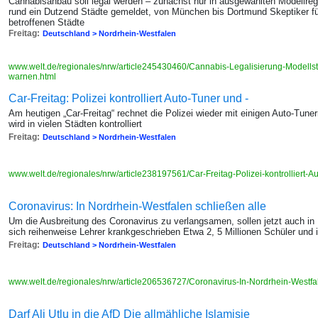
Cannabisanbau soll legal werden – zunächst nur in ausgewählten Modellreg
rund ein Dutzend Städte gemeldet, von München bis Dortmund Skeptiker fü
betroffenen Städte
Freitag:
Deutschland > Nordrhein-Westfalen
www.welt.de/regionales/nrw/article245430460/Cannabis-Legalisierung-Modells
warnen.html
Car-Freitag: Polizei kontrolliert Auto-Tuner und -
Am heutigen „Car-Freitag“ rechnet die Polizei wieder mit einigen Auto-Tun
wird in vielen Städten kontrolliert
Freitag:
Deutschland > Nordrhein-Westfalen
www.welt.de/regionales/nrw/article238197561/Car-Freitag-Polizei-kontrolliert-
Coronavirus: In Nordrhein-Westfalen schließen alle
Um die Ausbreitung des Coronavirus zu verlangsamen, sollen jetzt auch in
sich reihenweise Lehrer krankgeschrieben Etwa 2, 5 Millionen Schüler und ih
Freitag:
Deutschland > Nordrhein-Westfalen
www.welt.de/regionales/nrw/article206536727/Coronavirus-In-Nordrhein-Westfa
Darf Ali Utlu in die AfD Die allmähliche Islamisie