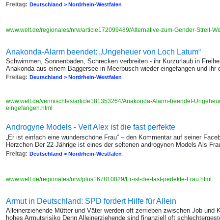
Freitag:
Deutschland > Nordrhein-Westfalen
www.welt.de/regionales/nrw/article172099489/Alternative-zum-Gender-Streit-W
Anakonda-Alarm beendet: „Ungeheuer von Loch Latum“
Schwimmen, Sonnenbaden, Schrecken verbreiten - ihr Kurzurlaub in Freiheit
Anakonda aus einem Baggersee in Meerbusch wieder eingefangen und ihr d
Freitag:
Deutschland > Nordrhein-Westfalen
www.welt.de/vermischtes/article181353264/Anakonda-Alarm-beendet-Ungeheu
eingefangen.html
Androgyne Models - Veit Alex ist die fast perfekte
„Er ist einfach eine wunderschöne Frau“ – den Kommentar auf seiner Faceb
Herzchen Der 22-Jährige ist eines der seltenen androgynen Models Als Fr
Freitag:
Deutschland > Nordrhein-Westfalen
www.welt.de/regionales/nrw/plus167810029/Er-ist-die-fast-perfekte-Frau.html
Armut in Deutschland: SPD fordert Hilfe für Allein
Alleinerziehende Mütter und Väter werden oft zerrieben zwischen Job und 
hohes Armutsrisiko Denn Alleinerziehende sind finanziell oft schlechtergest